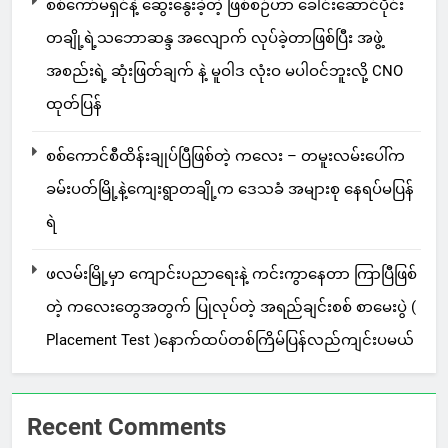
စစ်ကော်မရှင်နဲ့ ဆွေးနွေးခဲ့တဲ့ ဖြစ်စဉ်ဟာ ခေါင်းဆောင်ပိုင်း
တချို့ရဲ့သဘောဆန္ဒ အလျောက် လုပ်ခဲ့တာဖြစ်ပြီး အဖွဲ့
အစည်းရဲ့ ဆုံးဖြတ်ချက် နဲ့ မူဝါဒ လုံးဝ မပါဝင်ဘူးလို့ CNO
ထုတ်ပြန်
စစ်ကောင်စီထိန်းချုပ်ပြီဖြစ်တဲ့ ကလေး – တမူးလမ်းပေါ်က
ခမ်းပတ်မြို့နဲ့ကျေးရွာတချို့က ဒေသခံ အများစု နေရပ်မပြန်
ရဲ
ဖလမ်းမြို့မှာ ကျောင်းပညာရေးနဲ့ ကင်းကွာနေတာ ကြာပြီဖြစ်
တဲ့ ကလေးတွေအတွက် ပြုလုပ်တဲ့ အရည်ချင်းစစ် စာမေးပွဲ (
Placement Test )နောက်ထပ်တစ်ကြိမ်ပြန်လည်ကျင်းပမယ်
Recent Comments