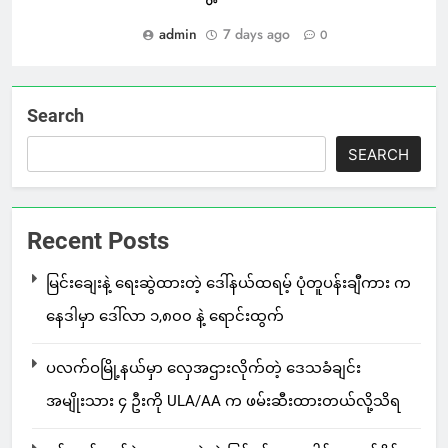
admin
7 days ago
0
Search
SEARCH
Recent Posts
မြင်းချေးနဲ့ ရေးဆွဲထားတဲ့ ဒေါ်နယ်ထရမ့် ပုံတူပန်းချီကား က
နေဒါမှာ ဒေါ်လာ ၁,၈၀၀ နဲ့ ရောင်းထွက်
ပလက်ဝမြို့နယ်မှာ လှေအဌားလိုက်တဲ့ ဒေသခံချင်း
အမျိုးသား ၄ ဦးကို ULA/AA က ဖမ်းဆီးထားတယ်လို့သိရ