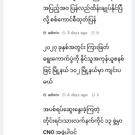
အပြည့်အဝ ပြန်လည်ထိန်းချုပ်နိုင်ပြီ
လို့ စစ်ကောင်စီထုတ်ပြန်
admin
5 days ago
0
၂၀၂၇ ခုနှစ်အတွင်း ကြားဖြတ်
ရွေးကောက်ပွဲကို နိုင်သူအကုန်ယူစနစ်
ဖြင့် မြို့နယ် ၁၀၂ မြို့နယ်မှာ ကျင်းပ
မယ်
admin
6 days ago
0
အပစ်ရပ်ဆွေးနွေးခဲ့ကြတဲ့
တိုင်းရင်းသားလက်နက်ကိုင် ၁၃ ဖွဲ့မှာ
CNO အဖွဲ့ပါဝင်