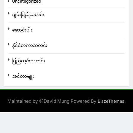
Uncategorized
ချင်းပြည်သတင်း
ဆောင်းပါး
နိုင်ငံတကာသတင်း
ပြည်တွင်းသတင်း
အင်တာဗျုး
Maintained by @David Mung Powered By
.
BlazeThemes