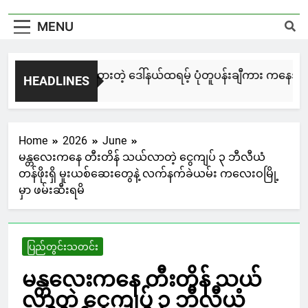
MENU
မြင်းချေးနဲ့ ရေးဆွဲထားတဲ့ ဒေါ်နယ်ထရမ့် ပုံတူပန်းချီကား ကနေဒါမှာ 
HEADLINES
3 Days Ago
Home
2026
June
မန္တလေးကနေ တီးတိန် သယ်လာတဲ့ ငွေကျပ် ၃ ဘီလီယံ
တန်ဖိုးရှိ မူးယစ်ဆေးတွေနဲ့ လက်နက်ခဲယမ်း ကလေးဝမြို့
မှာ ဖမ်းဆီးရမိ
ပြည်တွင်းသတင်း
မန္တလေးကနေ တီးတိန် သယ်
လာတဲ့ ငွေကျပ် ၃ ဘီလီယံ