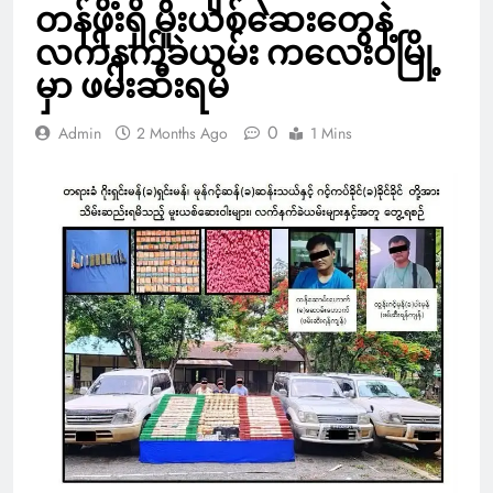
တန်ဖိုးရှိ မူးယစ်ဆေးတွေနဲ့
လက်နက်ခဲယမ်း ကလေးဝမြို့
မှာ ဖမ်းဆီးရမိ
0
Admin
2 Months Ago
1 Mins