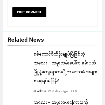
Related News
စစ်ကောင်စီထိန်းချုပ်ပြီဖြစ်တဲ့
ကလေး – တမူးလမ်းပေါ်က ခမ်းပတ်
မြို့နဲ့ကျေးရွာတချို့က ဒေသခံ အများ
စု နေရပ်မပြန်ရဲ
admin
3 days ago
0
ကလေး – တမူးလမ်းကြောင်းကို