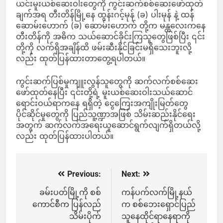
ယင်းမူးယစ်ဆေးဝါးတွေကို ကွင်းဆက်စစ်ဆေးဖော်ထုတ်
ချက်အရ တီးတိန်မြို့နေ ထွန်းဂင့်မုန် (ခ) ပါးမုန် နဲ့ ထန်
ဆောမ်းဟောက် (ခ) ဆောမ်းဟောက် တို့က မန္တလေးကနေ
တီးတိန်ကို အဓိက သယ်ဆောင်ခိုင်းကြသူတွေဖြစ်ပြီး ၎င်း
တို့ကို လက်ရှိအချိန်ထိ ဖမ်းဆီးနိုင်ခြင်းမရှိသေးဘူးလို့
လည်း ထုတ်ပြန်ထားတာတွေ့ရပါတယ်။
ကွင်းဆက်ပြစ်မှုကျူးလွန်သူတွေကို ဆက်လက်စစ်ဆေး
ဖော်ထုတ်နေပြီး ၎င်းတို့ရဲ့ မူးယစ်ဆေးဝါးသယ်ဆောင်
ရောင်းဝယ်ရာကနေ ရရှိတဲ့ ငွေကြေးအကျိုးမြတ်တွေ
ပိုင်ဆိုင်မှုတွေကို ပြည်သူ့ဏ္ဍာအဖြစ် သိမ်းဆည်းနိုင်ရေး
အတွက် ဆက်လက်အရေးယူဆောင်ရွက်လျက်ရှိတယ်လို့
လည်း ထုတ်ပြန်ထားပါတယ်။
Previous:
Next:
Post
navigation
ခမ်းပတ်မြို့ကို စစ်
ကန်ပက်လက်မြို့နယ်
ကောင်စီက ပြန်လည်
က စစ်ဘေးရှောင်ပြည်
သိမ်းပိုက်
သူနေထိုင်ရာနေရာကို