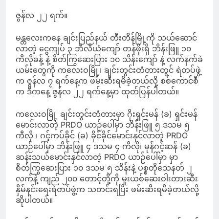
ဇွန်လ ၂၂ ရက်။
မန္တလေးကနေ ချင်းပြည်နယ် တီးတိန်မြို့ကို သယ်ဆောင်
လာတဲ့ ငွေကျပ် ၃ ဘီလီယံကျော် တန်ဖိုးရှိ ဘိန်းဖြူ ၁၀
ကီလိုခန့် နဲ့ စိတ်ကြွဆေးပြား ၁၀ သိန်းကျော် နဲ့ လက်နက်ခဲ
ယမ်းတွေကို ကလေးဝမြို့၊ ချင်းတွင်းတံတားတွင် ရဲတပ်ဖွဲ့
က ဇွန်လ ၇ ရက်နေ့က ဖမ်းဆီးရမိခဲ့တယ်လို့ စစ်ကောင်စီ
က ဒီကနေ့ ဇွန်လ ၂၂ ရက်နေ့မှာ ထုတ်ပြန်ပါတယ်။
ကလေးဝမြို့ ချင်းတွင်းတံတားမှာ ဂိုးရှင်းမန် (ခ) ရှင်းမန်
မောင်းလာတဲ့ PRDO ယာဉ်ပေါ်မှာ ဘိန်းဖြူ ၅ ဒသမ ၅
ကီလို ၊ ဂင့်ကပ်ခိုင် (ခ) ခိုင်ခိုင်မောင်းနှင်လာတဲ့ PRDO
ယာဉ်ပေါ်မှာ ဘိန်းဖြူ ၄ ဒသမ ၄ ကီလို၊ မုန်ဂင့်ဆန် (ခ)
ဆန်းသယ်မောင်းနှင်လာတဲ့ PRDO ယာဉ်ပေါ်မှာ မှာ
စိတ်ကြွဆေးပြား ၁၀ ဒသမ ၅ သိန်းနဲ့ ပစ္စတိုသေနတ် ၂
လက်နဲ့ ကျည် ၂၀၀ တောင့်တို့ကို မူးယစ်ဆေးဝါးတားဆီး
နှိမ်နင်းရေးရဲတပ်ဖွဲ့က သတင်းရပြီး ဖမ်းဆီးရမိခဲ့တယ်လို့
ဆိုပါတယ်။