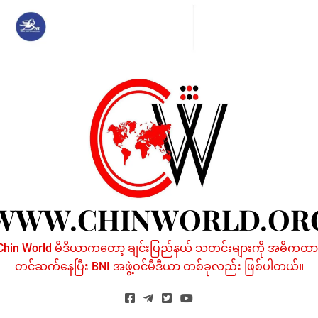
Skip
to
content
WWW.CHINWORLD.OR
Chin World မီဒီယာကတော့ ချင်းပြည်နယ် သတင်းများကို အဓိကထာ
တင်ဆက်နေပြီး BNI အဖွဲ့ဝင်မီဒီယာ တစ်ခုလည်း ဖြစ်ပါတယ်။