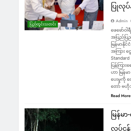
ပြုလုပ
Admin
ပြည်တွင်းသတင်း
ဖေဖော်ဝါရ
အပြည်ပြည်ဆ
မြန်မာနိုင
အကြား ငွေလ
Standard 
ပြန်ကြားရ
ဟာ မြန်မာ 
ပေးမှုကို 
တော် ဗဟို
Read More
မြန်မာ
လုပ်ငန