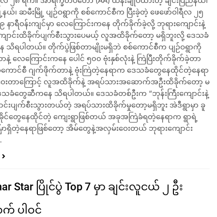
ီလ ၂၈ ရက်။ အာရက္ခတပ်တော် (AA) ထိန်းချုပ်ထားတဲ့ ချင်းပြည်နယ်၊
နယ်၊ ဆမီးမြို့ ပျဉ်ဝရွာကို စစ်ကောင်စီက ပြီးခဲ့တဲ့ ဖေဖော်ဝါရီလ ၂၅
နာရီဝန်းကျင်မှာ လေကြောင်းကနေ တိုက်ခိုက်ခဲ့လို့ ဘုရားကျောင်းနဲ့
ျောင်းထိခိုက်ပျက်စီးသွားပေမယ့် လူအထိခိုက်တော့ မရှိဘူးလို့ ဒေသခံ
သိရပါတယ်။ တိုက်ပွဲဖြစ်တာမျိုးမရှိဘဲ စစ်ကောင်စီက ပျဉ်ဝရွာကို
ာနဲ့ လေကြောင်းကနေ ပေါင် ၅၀၀ ဗုံးနှစ်လုံးနဲ့ ကြဲပြီးတိုက်ခိုက်ခဲ့တာ
်ကောင်စီ ဂျက်ဖိုက်တာနဲ့ ဗုံးကြဲတဲ့နေရာက ဒေသခံတွေနေထိုင်တဲ့နေရာ
းဝေးတာကြောင့် လူအထိခိုက်နဲ့ အရပ်သားအဆောက်အဦးထိခိုက်တော့ မ
့ ဒေသခံတွေဆီကနေ သိရပါတယ်။ ဒေသခံတစ်ဦးက “ဘုန်းကြီးကျောင်းနဲ့
်းပျက်စီးသွားတယ်တဲ့ အရပ်သားထိခိုက်မှုတော့မရှိဘူး အဲဒီရွာမှာ ခူ
့ ရခိုင်တွေနေထိုင်တဲ့ ကျေးရွာဖြစ်တယ် အခုအကြဲခံရတဲ့နေရာက ရွာရဲ့
မှာရှိတဲ့နေရာဖြစ်တော့ အိမ်တွေနဲ့အလှမ်းဝေးတယ် ဘုရားကျောင်း
…
 Star ပြိုင်ပွဲ Top 7 မှာ ချင်းလူငယ် ၂ ဦး
် ပါဝင်