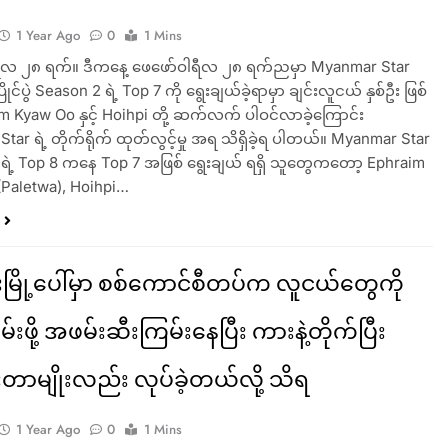
1 Year Ago
0
1 Mins
ရီလ ၂၈ ရက်။ ဒီကနေ့ ဖေဖော်ဝါရီလ ၂၈ ရက်ညမှာ Myanmar Star
ြိုင်ပွဲ Season 2 ရဲ့ Top 7 ကို ရွေးချယ်ခဲ့ရာမှာ ချင်းလူငယ် နှစ်ဦး ဖြစ်
im Kyaw Oo နှင့် Hoihpi တို့ ဆက်လက် ပါဝင်လာခဲ့ကြောင်း
ar ရဲ့ တိုက်ရိုက် ထုတ်လွင့်မှု အရ သိရှိခဲ့ရ ပါတယ်။ Myanmar Star
ရဲ့ Top 8 ကနေ Top 7 အဖြစ် ရွေးချယ် ရရှိ သူတွေကတော့ Ephraim
Paletwa), Hoihpi…
ို့ပေါ်မှာ စစ်ကောင်စီတပ်က လူငယ်တွေကို
မ်းဖို့ အဖမ်းဆီးကြမ်းနေပြီး ကားနဲ့တိုက်ပြီး
းတာမျိုးလည်း လုပ်ခဲ့တယ်လို့ သိရ
1 Year Ago
0
1 Mins