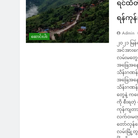
ရင်ထိတ
ရန်ကုန်
Admin
ဆောင်းပါး
၂၀၂၁ မြန်
အင်အားကောင
လမ်းမတွေ
အခြေအနေမှ
သိန်းဂဏန်
အခြေအနေအပ
သိန်းဂဏန်
တွေနဲ့ ကလ
ကို စီးရတ
ကုန်ကျတာမပ
လက်ဝ၊မတူပ
တော်လှန်ရ
လမ်းမြို့တ