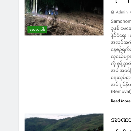
Admin
Samchomun
ခုနှစ် ဖေ
ဆောင်းပါး
နိုင်ငံရေး 
အလုပ်အကို
နေ့စဉ်ရက်
လူငယ်များ 
ကို စွန့်ခ
အပါအဝင်ဖ
ရေးလှုပ်ရ
အင်ဂျင်နီ
(Removal
Read More
အာဏာသိ