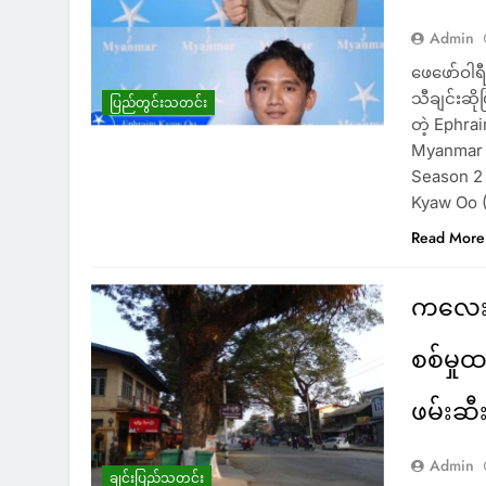
Admin
ဖေဖော်ဝါ
သီချင်းဆိုပ
ပြည်တွင်းသတင်း
တဲ့ Ephra
Myanmar St
Season 2 
Kyaw Oo (
Read More
ကလေးမြ
စစ်မှုထ
ဖမ်းဆီ
Admin
ချင်းပြည်သတင်း