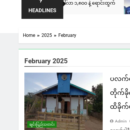
ား ကနေဒါမှာ ဒေါ်လာ ၁,၈၀၀ နဲ့ ရောင်းထွက်
ပလက်ဝမ
HEADLINES
14 Hour
Home
2025
February
February 2025
ပလက်ဝ
တိုက်ခိ
ထိခိုက်
Admin
ချင်းပြည်သတင်း