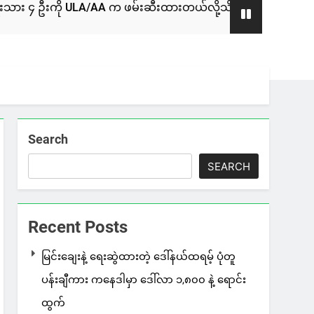
LA/AA က ဖမ်းဆီးထားတယ်လို့သိရ
စစ်ကော်မရှင်နဲ
1 Day Ago
Search
SEARCH
Recent Posts
မြင်းချေးနဲ့ ရေးဆွဲထားတဲ့ ဒေါ်နယ်ထရမ့် ပုံတူ
ပန်းချီကား ကနေဒါမှာ ဒေါ်လာ ၁,၈၀၀ နဲ့ ရောင်း
ထွက်