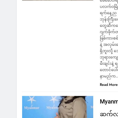
ဖေဖော်ဝါရ
ပလက်ဝမြို့
ရက်နေ့ည ၉ 
ဘုန်းကြီးက
တွေဆီကနေ 
ဂျက်ဖိုက်တ
ဖြစ်ကာ၊စစ
နဲ့ အလှမ်
ရှိဘူးလို
ဘုရားကျောင
မီးချင်းနဲ
တောင်ပေါ်
နာမည်က
Read More
Myanmar
ဆက်လက