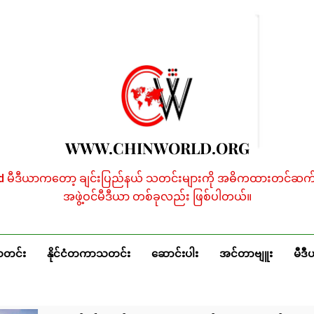
WWW.CHINWORLD.ORG
ld မီဒီယာကတော့ ချင်းပြည်နယ် သတင်းများကို အဓိကထားတင်ဆက်န
အဖွဲ့ဝင်မီဒီယာ တစ်ခုလည်း ဖြစ်ပါတယ်။
သတင်း
နိုင်ငံတကာသတင်း
ဆောင်းပါး
အင်တာဗျူး
မီဒီ