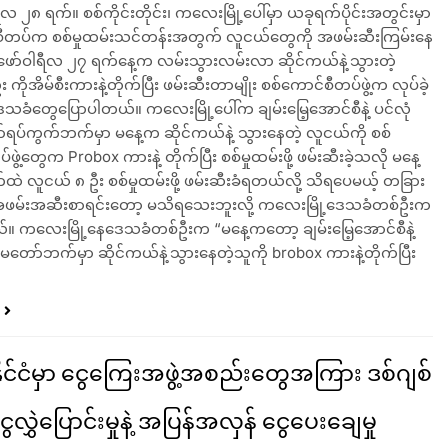
လ ၂၈ ရက်။ စစ်ကိုင်းတိုင်း၊ ကလေးမြို့ပေါ်မှာ ယခုရက်ပိုင်းအတွင်းမှာ
စီတပ်က စစ်မှုထမ်းသင်တန်းအတွက် လူငယ်တွေကို အဖမ်းဆီးကြမ်းနေ
ေဖော်ဝါရီလ ၂၇ ရက်နေ့က လမ်းသွားလမ်းလာ ဆိုင်ကယ်နဲ့သွားတဲ့
 ကိုအိမ်စီးကားနဲ့တိုက်ပြီး ဖမ်းဆီးတာမျိုး စစ်ကောင်စီတပ်ဖွဲ့က လုပ်ခဲ့
ေသခံတွေပြောပါတယ်။ ကလေးမြို့ပေါ်က ချမ်းမြေ့အောင်စီနဲ့ ပင်လုံ
ရပ်ကွက်ဘက်မှာ မနေ့က ဆိုင်ကယ်နဲ့ သွားနေတဲ့ လူငယ်ကို စစ်
ဖွဲ့တွေက Probox ကားနဲ့ တိုက်ပြီး စစ်မှုထမ်းဖို့ ဖမ်းဆီးခဲ့သလို မနေ့
ဲ လူငယ် ၈ ဦး စစ်မှုထမ်းဖို့ ဖမ်းဆီးခံရတယ်လို့ သိရပေမယ့် တခြား
အဖမ်းအဆီးစာရင်းတော့ မသိရသေးဘူးလို့ ကလေးမြို့ဒေသခံတစ်ဦးက
။ ကလေးမြို့နေဒေသခံတစ်ဦးက “မနေ့ကတော့ ချမ်းမြေ့အောင်စီနဲ့
းမတော်ဘက်မှာ ဆိုင်ကယ်နဲ့သွားနေတဲ့သူကို brobox ကားနဲ့တိုက်ပြီး
နိုင်ငံမှာ ငွေကြေးအဖွဲ့အစည်းတွေအကြား ဒစ်ဂျစ်
လွှဲပြောင်းမှုနဲ့ အပြန်အလှန် ငွေပေးချေမှု