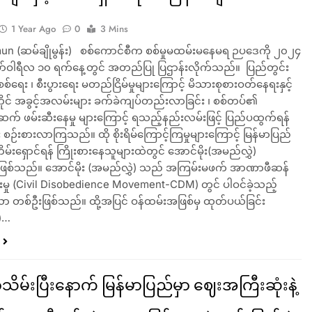
1 Year Ago
0
3 Mins
 (ဆမ်ချိုမွန်း) ‌‌ စစ်ကောင်စီက စစ်မှုမထမ်းမနေမရ ဉပဒေကို ၂၀၂၄
ဖော်ဝါရီလ ၁၀ ရက်နေ့တွင် အတည်ပြု ပြဌာန်းလိုက်သည်။ ပြည်တွင်း
၊ စစ်ရေး ၊ စီးပွားရေး မတည်ငြိမ်မှုများကြောင့် မိသားစုစားဝတ်နေရးနှင့်
င် အခွင့်အလမ်းများ ခက်ခဲကျပ်တည်းလာခြင်း ၊ စစ်တပ်၏
ဆက် ဖမ်းဆီးနေမှု များကြောင့် ရသည့်နည်းလမ်းဖြင့် ပြည်ပထွက်ရန်
စဉ်းစားလာကြသည်။ ထို စိုးရိမ်ကြောင့်ကြမှုများကြောင့် မြန်မာပြည်
ွာတိမ်းရှောင်ရန် ကြိုးစားနေသူများထဲတွင် အောင်မိုး(အမည်လွှဲ)
ြစ်သည်။ အောင်မိုး (အမည်လွှဲ) သည် အကြမ်းမဖက် အာဏာဖီဆန်
ှားမှု (Civil Disobedience Movement-CDM) တွင် ပါဝင်ခဲ့သည့်
ယာ တစ်ဦးဖြစ်သည်။ ထို့အပြင် ဝန်ထမ်းအဖြစ်မှ ထုတ်ပယ်ခြင်း
)…
မ်းပြီးနောက် မြန်မာပြည်မှာ ဈေးအကြီးဆုံးနဲ့