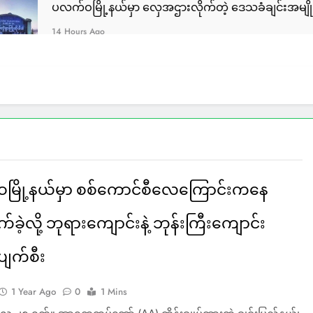
ြို့နယ်မှာ လှေအဌားလိုက်တဲ့ ဒေသခံချင်းအမျိုးသား ၄ ဦးကို U
s Ago
မြို့နယ်မှာ စစ်ကောင်စီလေကြောင်းကနေ
ုက်ခဲ့လို့ ဘုရားကျောင်းနဲ့ ဘုန်းကြီးကျောင်း
ပျက်စီး
1 Year Ago
0
1 Mins