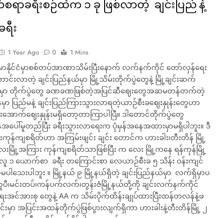
်စရာခရီးစဉ်ထဲက ၁ ခု ဖြစ်လာတဲ့ ချင်းပြည် နဲ့
ခရီး
1 Year Ago
0
1 Mins
မာနိုင်ငံမှာစစ်တပ်အာဏာသိမ်းပြီးနောက် လက်နက်ကိုင် တော်လှန်ရေး
်းလာတဲ့ ချင်းပြည်နယ်မှာ မြို့သိမ်းတိုက်ပွဲတွေနဲ့ မြို့ချင်းဆက်
မှာ တိုက်ပွဲတွေ ခဏခဏဖြစ်တဲ့အပြင်ဆီဈေးတွေအဆမတန်တက်တဲ့
ာ ပြည်မနဲ့ ချင်းပြည်ကြားသွားလာရတဲ့ယာဉ်စီးခဈေးနှုန်းတွေဟာ
းအောက်ဈေးနှုန်းမရှိတော့တာကြာပါပြီ။ ဒါတောင်တိုက်ပွဲတွေ
ေါ်မူတည်ပြီး ခရီးသွားလာရေးက ပုံမှန်အနေအထားမှာမရှိပါဘူး။ ဒီ
းကုန်ကျစရိတ်ဟာ အကြမ်းဖျင်း ချင်း တောင်က ဟားခါး၊တီးတိန် မြို့
ေးမြို့အကြား ကုန်ကျစရိတ်သာဖြစ်ပြီး က လေး မြို့ကနေ ရန်ကုန်မြို့
ဲ့ လူ ၁ ယောက်စာ ခရီး တကြောင်းစာ လေယာဉ်စီးခ ၅ သိန်း ဝန်းကျင်
ါသေးပါဘူး ။ မြို့နယ် ၉ မြို့နယ်ရှိတဲ့ ချင်းပြည်နယ်မှာ လက်ရှိမှာပ
ီ၊မင်းတပ်၊ကန်ပက်လက်၊တွန်းဇံမြို့နယ်တို့ကို ချင်းလက်နက်ကိုင်
ေးအင်အားစု တွေနဲ့ AA က သိမ်းပိုက်ထိန်းချုပ်ထားပြီးထန်တလန်နဲ့ဖ
ွင်းမှာ အပြင်းအထန်တိုက်ပွဲဖြစ်ပွားလျက်ရှိကာ ဟားခါးနဲ့တီးတိန်မြို့ ၂