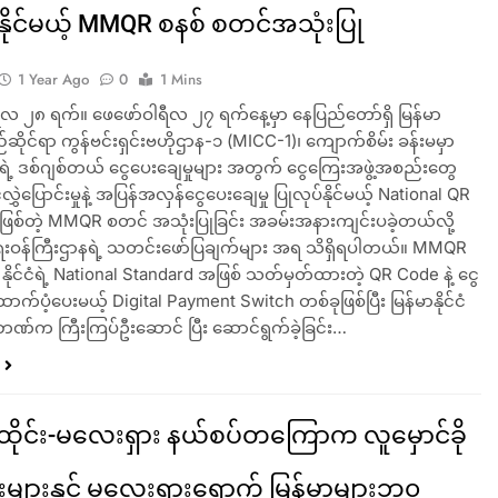
်နိုင်မယ့် MMQR စနစ် စတင်အသုံးပြု
1 Year Ago
0
1 Mins
ီလ ၂၈ ရက်။ ဖေဖော်ဝါရီလ ၂၇ ရက်နေ့မှာ နေပြည်တော်ရှိ မြန်မာ
ိုင်ရာ ကွန်ဗင်းရှင်းဗဟိုဌာန-၁ (MICC-1)၊ ကျောက်စိမ်း ခန်းမမှာ
်ငံရဲ့ ဒစ်ဂျစ်တယ် ငွေပေးချေမှုများ အတွက် ငွေကြေးအဖွဲ့အစည်းတွေ
ွှဲပြောင်းမှုနဲ့ အပြန်အလှန်ငွေပေးချေမှု ပြုလုပ်နိုင်မယ့် National QR
ဖြစ်တဲ့ MMQR စတင် အသုံးပြုခြင်း အခမ်းအနားကျင်းပခဲ့တယ်လို့
ေးဝန်ကြီးဌာနရဲ့ သတင်းဖော်ပြချက်များ အရ သိရှိရပါတယ်။ MMQR
နိုင်ငံရဲ့ National Standard အဖြစ် သတ်မှတ်ထားတဲ့ QR Code နဲ့ ငွေ
ထောက်ပံ့ပေးမယ့် Digital Payment Switch တစ်ခုဖြစ်ပြီး မြန်မာနိုင်ငံ
ဘဏ်က ကြီးကြပ်ဦးဆောင် ပြီး ဆောင်ရွက်ခဲ့ခြင်း…
-ထိုင်း-မလေးရှား နယ်စပ်တကြောက လူမှောင်ခို
်းများနှင့် မလေးရှားရောက် မြန်မာများဘ၀