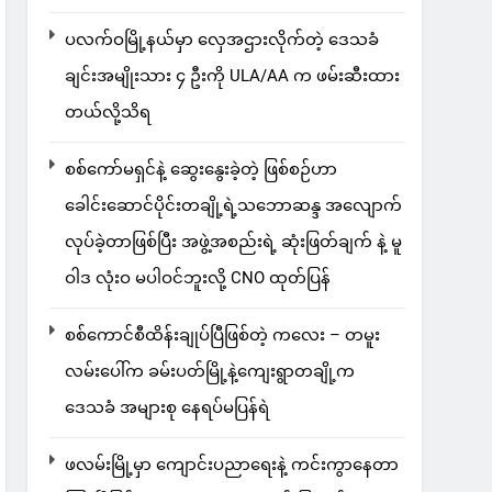
ပလက်ဝမြို့နယ်မှာ လှေအဌားလိုက်တဲ့ ဒေသခံ
ချင်းအမျိုးသား ၄ ဦးကို ULA/AA က ဖမ်းဆီးထား
တယ်လို့သိရ
စစ်ကော်မရှင်နဲ့ ဆွေးနွေးခဲ့တဲ့ ဖြစ်စဉ်ဟာ
ခေါင်းဆောင်ပိုင်းတချို့ရဲ့သဘောဆန္ဒ အလျောက်
လုပ်ခဲ့တာဖြစ်ပြီး အဖွဲ့အစည်းရဲ့ ဆုံးဖြတ်ချက် နဲ့ မူ
ဝါဒ လုံးဝ မပါဝင်ဘူးလို့ CNO ထုတ်ပြန်
စစ်ကောင်စီထိန်းချုပ်ပြီဖြစ်တဲ့ ကလေး – တမူး
လမ်းပေါ်က ခမ်းပတ်မြို့နဲ့ကျေးရွာတချို့က
ဒေသခံ အများစု နေရပ်မပြန်ရဲ
ဖလမ်းမြို့မှာ ကျောင်းပညာရေးနဲ့ ကင်းကွာနေတာ