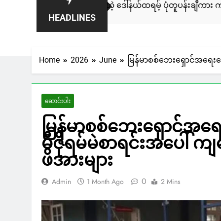
းနဲ့ ရေးဆွဲထားတဲ့ ဒေါ်နယ်ထရမ့် ပုံတူပန်းချီကား ကနေဒါမှာ ဒေါ်လာ 
HEADLINES
o
Home
2026
June
မြန်မာစစ်ဘေးရှောင်အရေးကြေ
ဆောင်းပါး
မြန်မာစစ်ဘေးရှောင်အရေ
မီဇိုရမ်မဲစာရင်းအပေါ် ကျရ
ဖိအားများ
0
Admin
1 Month Ago
2 Mins