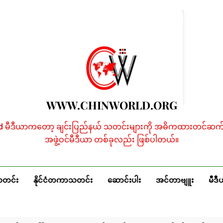
WWW.CHINWORLD.ORG
ld မီဒီယာကတော့ ချင်းပြည်နယ် သတင်းများကို အဓိကထားတင်ဆက်န
အဖွဲ့ဝင်မီဒီယာ တစ်ခုလည်း ဖြစ်ပါတယ်။
သတင်း
နိုင်ငံတကာသတင်း
ဆောင်းပါး
အင်တာဗျူး
မီဒီ