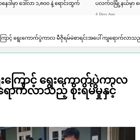
၁,၈၀၀ နဲ့ ရောင်းထွက်
ပလက်ဝမြို့နယ်မှာ လှေအဌားလိုက်တဲ့ 
4 Days Ago
ာင့် ရွေးကောက်ပွဲကာလ မီဇိုရမ်မဲစာရင်းအပေါ် ကျရောက်လာသည့် စိုး
းကြောင့် ရွေးကောက်ပွဲကာလ
ောက်လာသည့် စိုးရိမ်မှုနှင့်