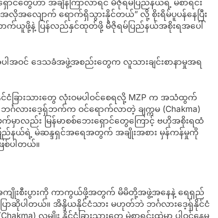
ောင်တွေဟာ အချိန်ကြာလာရင် မီဇိုရမ်ပြည်နယ်ရဲ့ မဲစာရင်း
 အလိုအလျောက် ရောက်ရှိသွားနိုင်တယ်” လို့ စိုးရိမ်ပူပန်နေပြီး
ယူဖို့နဲ့ ပြန်လည်နှင်ထုတ်ဖို့ မီဇိုရမ်ပြည်နယ်အစိုးရအပေါ်
MZP အပါအဝင် ဒေသခံအဖွဲ့အစည်းတွေက လူသားချင်းစာနာမှုအရ
မှာ နိုင်ငံခြားသားတွေ လုံးဝမပါဝင်စေရလို့ MZP က အသံထွက်
င်္ဂလားဒေ့ရှ်ဘက်က ဝင်ရောက်လာတဲ့ ချက္ကမ (Chakma)
ဖက်မှာလည်း မြန်မာစစ်ဘေးရှောင်တွေကြောင့် ဗဟိုအစိုးရထံ
ုရမ်ပြည်နယ်ရဲ့ မဲဆန္ဒရှင်အရေအတွက် အချိုးအစား မှန်ကန်မှုကို
 ဖြစ်ပါတယ်။
ိုးစီးပွားကို ကာကွယ်ဖို့အတွက် မိမိတို့အဖွဲ့အနေနဲ့ ရေရှည်
ဆိုပါတယ်။ အိန္ဒိယနိုင်ငံသား မဟုတ်ဘဲ ဘင်္ဂလားဒေ့ရှ်နိုင်ငံ
kma) လူမျိုး နိုင်ငံခြားသားတွေ မဲစာရင်းထဲမှာ ပါဝင်နေမှု