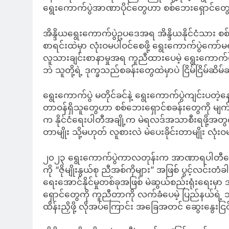
ရွေးကောက်ပွဲအာဏာပိုင်တွေဟာ စစ်ဘေးရှောင်တွေနဲ့ 
အိန္ဒိယရွေးကောက်ပွဲဥပဒေအရ အိန္ဒိယနိုင်ငံသား စစ်စစ
စာရင်းထဲမှာ လုံးဝမပါဝင်စေဖို့ ရွေးကောက်ပွဲကော်
လူသားချင်းစာနာမှုအရ ကူညီထားပေမဲ့ ရွေးကောက်ပွဲန
ဘဲ သူတို့ရဲ့ ဒုက္ခသည်စခန်းတွေထဲမှာပဲ ငြိမ်ငြိမ်ဆိမ
ရွေးကောက်ပွဲ မတိုင်ခင်နဲ့ ရွေးကောက်ပွဲကျင်းပတဲ့
တာဝန်ရှိသူတွေဟာ စစ်ဘေးရှောင်စခန်းတွေကို မျ
က နိုင်ငံရေးပါတီအချို့က မဲရလဒ်အသာစီးရဖို့အတွ
တာမျိုး သို့မဟုတ် လူစားလဲ မဲပေးခိုင်းတာမျိုး လုံး
၂၀၂၃ ရွေးကောက်ပွဲကာလတုန်းက အာဏာရပါတီဟော
ကို “ဇိုမျိုးနွယ်စု ညီအစ်ကိုများ” အဖြစ် ပွင့်လင်းတံ
ရေးအောင်နိုင်မှုတစ်ခုအဖြစ် မဲဆွယ်စည်းရုံးရေး
ရှောင်တွေကို ကူညီတာကို လက်ခံပေမဲ့ ပြည်နယ်ရဲ့
ထိန်းညှိဖို့ လိုအပ်ကြောင်း အခြေအတင် ဆွေးနွေးငြင