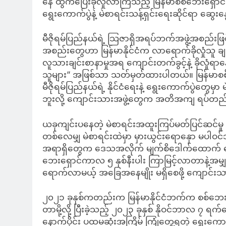
နေ ထွက်ပြေးခိုလှုံလာကြသည့် မြန်မာစစ်ဘေးရှော
ရွေးကောက်ပွဲနဲ့ မဲစာရင်းသန့်ရှင်းရေးဆိုင်ရာ ဆွေ
မီဇိုရမ်ပြည်နယ်ရဲ့ သြဇာရှိအရပ်ဘက်အဖွဲ့အစည်းဖြစ်တဲ
အစည်းတွေဟာ မြန်မာနိုင်ငံက လာရောက်ခိုလှုံသူ ချင်း
လူသားချင်းစာနာမှုအရ ကျောင်းတက်ခွင့်နဲ့ ခိုလှုံရာ
သူများ” အဖြစ်သာ သတ်မှတ်ထားပါတယ်။ မြန်မာစစ်
မီဇိုရမ်ပြည်နယ်ရဲ့ နိုင်ငံရေးနဲ့ ရွေးကောက်ပွဲတွေမှာ မ
ဘူးလို့ ကျောင်းသားအဖွဲ့တွေက အတိအကျ ရပ်တ
ယခုကျင်းပနေတဲ့ မဲစာရင်းအထူးကြပ်မတ်ပြင်ဆင်မ
တစ်လေမျှ မဲစာရင်းထဲမှာ မှားယွင်းရောနှော မပါဝင်
အရာရှိတွေက ဒေသအလိုက် မျက်စိဒေါက်ထောက် စော
ဘေးရှောင်ကာလ ၅ နှစ်နီးပါး ကြာမြင့်လာတာနဲ့အမျှ 
ရောက်လာမယ့် အခြေအနေမျိုး မရှိစေဖို့ ကျောင်းသား
၂၀၂၁ ခုနှစ်ကတည်းက မြန်မာနိုင်ငံဘက်က စစ်ဘေးရှောင
တာမို့လို့ ပြီးခဲ့သည့် ၂၀၂၃ ခုနှစ် နိုဝင်ဘာလ ၇ ရ
နောက်ပိုင်း ပထမဆုံးအကြိမ် ကြုံတွေ့ရတဲ့ ရွေးကောက