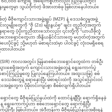
င် ၆၀,၀၀၀ ကျော်ရဲ့ အရေးကိစ္စဟာလည်း ပြည်နယ်တွင်း
းနွေးမှုတွေမှာ သွယ်ဝိုက်တဲ့ ဖိအားတစ်ခု ဖြစ်လာနေပါတယ်။
့ မီဇိုကျောင်းသားအဖွဲ့ချုပ် (MZP) နဲ့ ဒေသခံလူမှုအဖွဲ့
လူမျိုးတွေကို “ဇို (Zo) မျိုးနွယ်စု” ချင်း တူညီတဲ့အတွက်
နေရာတွေ ပံ့ပိုးကူညီထားသော်လည်း ၎င်းတို့ကို “ယာယီခိုလှုံ
ဘေးရှောင်တွေဟာ အိန္ဒိယနိုင်ငံသားတွေ မဟုတ်တဲ့အတွက်
ဲပေးပိုင်ခွင့် သို့မဟုတ် မဲစာရင်းထဲမှာ ပါဝင်ခွင့် လုံးဝမရှိစေရ
ည်ထားပါတယ်။
ှု (SIR) ကာလအတွင်း မြန်မာစစ်ဘေးရှောင်တွေထဲက တစ်ဦး
သွားစေဖို့အတွက် ကျောင်းသားအဖွဲ့တွေနဲ့ ရွေးကောက်ပွဲ
င့်ကြည့်မှုတွေ ပြုလုပ်နေကြပါတယ်။ အထူးသဖြင့် စစ်
ဒေသခံတွေနဲ့ ရောနှောပြီး မဲစာရင်းထဲကို အသွင်ပြောင်းဝင်
အဖွဲ့တွေက ပိုမိုတင်းကျပ်စွာ စိစစ်လျက်ရှိပါတယ်။
်တွေ မီဇိုရမ်ပြည်နယ်ထဲကို ထောင်နဲ့ချီပြီး ရောက်ရှိနေခဲ့
က်နေ့ ရွေးကောက်ပွဲဟာ စစ်ဘေးရှောင်တွေ ရောက်ရှိပြီး
်ပွဲကြီး ဖြစ်ပါတယ်။ အဲဒီတုန်းက မီဇိုရမ်ပြည်နယ်အစိုးရနဲ့