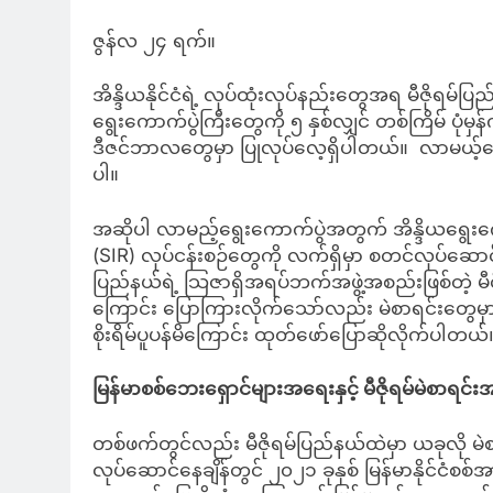
ဇွန်လ ၂၄ ရက်။
အိန္ဒိယနိုင်ငံရဲ့ လုပ်ထုံးလုပ်နည်းတွေအရ မီဇိုရမ်
ရွေးကောက်ပွဲကြီးတွေကို ၅ နှစ်လျှင် တစ်ကြိမ် ပုံမှန
ဒီဇင်ဘာလတွေမှာ ပြုလုပ်လေ့ရှိပါတယ်။ လာမယ့်ရွေး
ပါ။
အဆိုပါ လာမည့်ရွေးကောက်ပွဲအတွက် အိန္ဒိယရွေးက
(SIR) လုပ်ငန်းစဉ်တွေကို လက်ရှိမှာ စတင်လုပ်ဆောင်
ပြည်နယ်ရဲ့ သြဇာရှိအရပ်ဘက်အဖွဲ့အစည်းဖြစ်တဲ့ မ
ကြောင်း ပြောကြားလိုက်သော်လည်း မဲစာရင်းတွေမှ
စိုးရိမ်ပူပန်မိကြောင်း ထုတ်ဖော်ပြောဆိုလိုက်ပါတယ်
မြန်မာစစ်ဘေးရှောင်များအရေးနှင့် မီဇိုရမ်မဲစာရ
တစ်ဖက်တွင်လည်း မီဇိုရမ်ပြည်နယ်ထဲမှာ ယခုလို မဲ
လုပ်ဆောင်နေချိန်တွင် ၂၀၂၁ ခုနှစ် မြန်မာနိုင်ငံစစ်