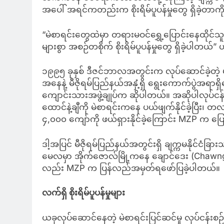
အပေါ် အရင်ကတည်းက စိုးရိမ်ပူပန်မှုတွေ ရှိခဲ့တာ
“မဲစာရင်းတွေထဲမှာ တရားမဝင်ရွှေ့ပြောင်းနေထိုင်သူ
များစွာ အစဉ်တစိုက် စိုးရိမ်ပူပန်မှုတွေ ရှိခဲ့ပါတယ
၁၉၉၅ ခုနှစ် ဒီဇင်ဘာလအတွင်းက လုပ်ဆောင်ခဲ့တဲ့ 
အနေနဲ့ မီဇိုရမ်ပြည်နယ်အနှံ့ရှိ ရွေးကောက်ပွဲအရာရှ
ကျောင်းသားအဖွဲ့ချုပ်က ဆိုပါတယ်။ အဆိုပါလုပ်ငန်
ထောင်နဲ့ချီကို မဲစာရင်းကနေ ပယ်ဖျက်နိုင်ခဲ့ပြီး၊
၄,၀၀၀ ကျော်ကို ဖယ်ရှားနိုင်ခဲ့ကြောင်း MZP က ပ
ဒါ့အပြင် မီဇိုရမ်ပြည်နယ်အတွင်းရှိ ချက္ကမနိုင်ငံခြာ
မေလမှာ အိုက်ဇောလ်မြို့ကနေ ချောင်ဒေး (Chawngte
လည်း MZP က ပြန်လည်အမှတ်ရဖော်ပြခဲ့ပါတယ်။
လက်ရှိ စိုးရိမ်ပူပန်မှုများ
ယခုလုပ်ဆောင်နေတဲ့ မဲစာရင်းပြင်ဆင်မှု လုပ်ငန်းစ