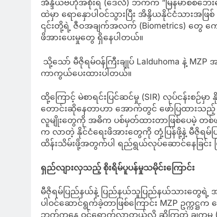
အိန္ဒိယဗဟိုအစိုးရ (ဒေလီ) ဘက်က “မြန်မာစစ်ဘေးရှ
ထဲမှာ ရောနှောပါဝင်သွားပြီး အိန္ဒိယနိုင်ငံသားအဖြစ်
၎င်းတို့ရဲ့ ဇီဝအချက်အလက် (Biometrics) တွေ ကောက်
ဖိအားပေးမှုတွေ ရှိနေပါတယ်။
သို့သော် မီဇိုရမ်ဝန်ကြီးချုပ် Lalduhoma နဲ့ 
ကာကွယ်ပေးထားပါတယ်။
ထို့ကြောင့် မဲစာရင်းပြင်ဆင်မှု (SIR) လုပ်ငန်းစဉ်
တောင်းဆိုနေတာဟာ အောက်တွင် ဖော်ပြထားသည့် ဘ
လူမျိုးတွေကို အဓိက ပစ်မှတ်ထားတာဖြစ်ပေမဲ့ တစ်
က လာတဲ့ နိုင်ငံရေးဖိအားတွေကို တုံ့ပြန်ဖို့နဲ့ မီဇိ
ထိန်းသိမ်းဖို့အတွက်ပါ ရည်ရွယ်လုပ်ဆောင်နေခြင်း
ရှည်လျားလှသည့် စိုးရိမ်ပူပန်မှုသမိုင်းကြောင်း
မီဇိုရမ်ပြည်နယ်နဲ့ ပြည်နယ်သူပြည်နယ်သားတွေရဲ့ အကျ
ပါဝင်ဆောင်ရွက်ခဲ့တာဖြစ်ကြောင်း MZP ဥက္ကဋ္ဌက ပြော
ဘက်ကနေ ဝင်ရောက်လာတယ်လို့ ဆိုကြတဲ့ ချက္ကမ (Cha