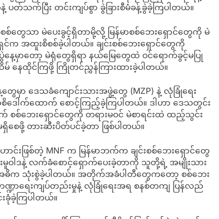
ပတ်သက်ပြီး တင်းကျပ်စွာ ခွဲခြားစီမံခန့်ခွဲခဲ့ကြပါတယ်။
်တွေသာ မဲပေးခွင့်ရှိတာမို့လို့ မြန်မာစစ်ဘေးရှောင်တွေကို မဲ
မရှင်က အထူးစိစစ်ခဲ့ပါတယ်။ ချင်းစစ်ဘေးရှောင်တွေကို
ေ့မှာတော့ မဲရုံတွေရှိရာ နယ်မြေတွေထဲ ဝင်ရောက်ခွင့်မပြု
်ဆိမ် နေထိုင်ကြဖို့ ကြိုတင်ညွှန်ကြားထားခဲ့ပါတယ်။
နေ့တွေမှာ ဒေသခံကျောင်းသားအဖွဲ့တွေ (MZP) နဲ့ လုံခြုံရေး
က်စိဒေါက်ထောက် စောင့်ကြည့်ခဲ့ကြပါတယ်။ ဒါဟာ ဒေသတွင်း
က် စစ်ဘေးရှောင်တွေကို တရားမဝင် မဲစာရင်းထဲ ထည့်သွင်း
ဝမရှိစေဖို့ တားဆီးပိတ်ပင်ခဲ့တာ ဖြစ်ပါတယ်။
င်းဖြစ်တဲ့ MNF က မြန်မာဘက်က ချင်းစစ်ဘေးရှောင်တွေ
ခါးမူဝါဒနဲ့ လက်ခံစောင့်ရှောက်ပေးခဲ့တာကို သူတို့ရဲ့ အမျိုးသား
မှာ အဓိက သုံးစွဲခဲ့ပါတယ်။ အတိုက်အခံပါတီတွေကတော့ စစ်ဘေး
 ဘဏ္ဍာရေးကျပ်တည်းမှုနဲ့ လုံခြုံရေးအရ စနစ်တကျ ပြန်လည်
်းခုံခဲ့ကြပါတယ်။