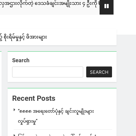
ဒေသခံချင်းအမျိုးသား ၄ ဦးကို ULA/AA က ဖမ်းဆီးထားတယ်လို့သိ
ရိမ်မှုနှင့် ဖိအားများ
Search
SEARCH
Recent Posts
“၈၈၈၈ အရေးတော်ပုံနှင့် ချင်းလူမျိုးများ
လှုပ်ရှားမှု”