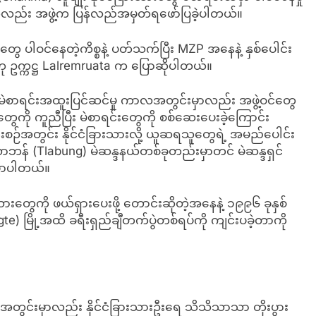
ကိုလည်း အဖွဲ့က ပြန်လည်အမှတ်ရဖော်ပြခဲ့ပါတယ်။
တွေ ပါဝင်နေတဲ့ကိစ္စနဲ့ ပတ်သက်ပြီး MZP အနေနဲ့ နှစ်ပေါင်း
်” ဟု ဥက္ကဋ္ဌ Lalremruata က ပြောဆိုပါတယ်။
မဲစာရင်းအထူးပြင်ဆင်မှု ကာလအတွင်းမှာလည်း အဖွဲ့ဝင်တွေ
ိတွေကို ကူညီပြီး မဲစာရင်းတွေကို စစ်ဆေးပေးခဲ့ကြောင်း
းစဉ်အတွင်း နိုင်ငံခြားသားလို့ ယူဆရသူတွေရဲ့ အမည်ပေါင်း
 တလာဘန် (Tlabung) မဲဆန္ဒနယ်တစ်ခုတည်းမှာတင် မဲဆန္ဒရှင်
ြောပါတယ်။
းသားတွေကို ဖယ်ရှားပေးဖို့ တောင်းဆိုတဲ့အနေနဲ့ ၁၉၉၆ ခုနှစ်
) မြို့အထိ ခရီးရှည်ချီတက်ပွဲတစ်ရပ်ကို ကျင်းပခဲ့တာကို
ဉ်အတွင်းမှာလည်း နိုင်ငံခြားသားဦးရေ သိသိသာသာ တိုးပွား