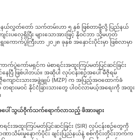
ပြည်နယ်လွှတ်တော် သက်တမ်းဟာ ၅ နှစ် ဖြစ်တာမို့လို့ ပြည်နယ်
်ကျင်းပလေ့ရှိပြီး များသောအားဖြင့် နိုဝင်ဘာ သို့မဟုတ်
ကောက်ပွဲကြီးဟာ ၂၀၂၈ ခုနှစ် အနှောင်းပိုင်းမှာ ဖြစ်လာမှာ
ောက်ပွဲကော်မရှင်က မဲစာရင်းအထူးကြပ်မတ်ပြင်ဆင်ခြင်း
နေပြီ ဖြစ်ပါတယ်။ အဆိုပါ လုပ်ငန်းစဉ်အပေါ် မီဇိုရမ်
ီဇိုကျောင်းသားအဖွဲ့ချုပ် (MZP) က အပြည့်အဝထောက်ခံ
ာ တရားမဝင် နိုင်ငံခြားသားတွေ ပါဝင်လာမယ့်အရေးကို အထူး
။
င်းအပေါ် သွယ်ဝိုက်သက်ရောက်လာသည့် ဖိအားများ
စာရင်းအထူးကြပ်မတ်ပြင်ဆင်ခြင်း (SIR) လုပ်ငန်းစဉ်တွေကို
အာဏာသိမ်းမှုနောက်ပိုင်း ချင်းပြည်နယ်နဲ့ စစ်ကိုင်းတိုင်းဘက်က