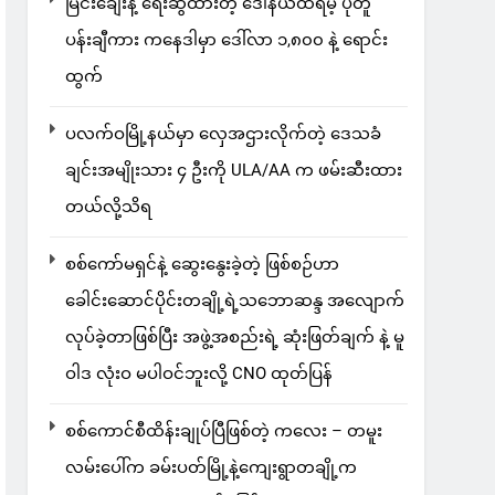
မြင်းချေးနဲ့ ရေးဆွဲထားတဲ့ ဒေါ်နယ်ထရမ့် ပုံတူ
ပန်းချီကား ကနေဒါမှာ ဒေါ်လာ ၁,၈၀၀ နဲ့ ရောင်း
ထွက်
ပလက်ဝမြို့နယ်မှာ လှေအဌားလိုက်တဲ့ ဒေသခံ
ချင်းအမျိုးသား ၄ ဦးကို ULA/AA က ဖမ်းဆီးထား
တယ်လို့သိရ
စစ်ကော်မရှင်နဲ့ ဆွေးနွေးခဲ့တဲ့ ဖြစ်စဉ်ဟာ
ခေါင်းဆောင်ပိုင်းတချို့ရဲ့သဘောဆန္ဒ အလျောက်
လုပ်ခဲ့တာဖြစ်ပြီး အဖွဲ့အစည်းရဲ့ ဆုံးဖြတ်ချက် နဲ့ မူ
ဝါဒ လုံးဝ မပါဝင်ဘူးလို့ CNO ထုတ်ပြန်
စစ်ကောင်စီထိန်းချုပ်ပြီဖြစ်တဲ့ ကလေး – တမူး
လမ်းပေါ်က ခမ်းပတ်မြို့နဲ့ကျေးရွာတချို့က