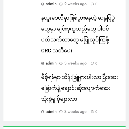
admin
2 weeks ago
0
နယူးဒေလီမှာဖြစ်ပွားနေတဲ့ ဆန္ဒပြပွဲ
တွေမှာ ချင်းဒုက္ခသည်တွေ ပါဝင်
ပတ်သက်တာတွေ မပြုလုပ်ကြဖို့
CRC သတိပေး
admin
3 weeks ago
0
မီဇိုရမ်မှာ ဘိန်းဖြူရှားပါးလာပြီးဆေး
ခြောက်နဲ့ ချောင်းဆိုးပျောက်ဆေး
သုံးစွဲမှု ပိုများလာ
admin
3 weeks ago
0