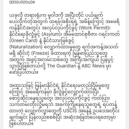
ထားပါတယ်။
ယခုလို တရားရုံးက မူဝါဒကို အပြီးတိုင် ပယ်ဖျက်
ပေးလိုက်တဲ့အတွက် ထရမ့်အစိုးရရဲ့ အမိန့်ကြောင့် အမေရိ
ကန်နိုင်ငံအတွင်း အလုပ်လုပ်ကိုင်ခွင့် (Work Permit)၊
နိုင်ငံရေးခိုလှုံခွင့် (Asylum)၊ အိမ်ထောင်စုဗီဇာ၊ ဂရင်းကတ်
(Green Card) နဲ့ နိုင်ငံသားဖြစ်ခွင့်
(Naturalization) လျှောက်ထားမှုတွေ ရက်အကန့်အသတ်
မရှိ ဆိုင်းငံ့ (Freeze) ခံထားရတဲ့ မြန်မာပြည်သူတွေ
အတွက် အခွင့်အလမ်းသစ်တွေ အကြီးအကျယ် ပြန်ပွင့်
သွားပြီဖြစ်တယ်လို့ The Guardian နဲ့ ABC News မှာ
ဖော်ပြပါတယ်။
အထူးသဖြင့် မြန်မာနိုင်ငံရဲ့ နိုင်ငံရေးမတည်ငြိမ်မှုတွေ
ကြောင့် အမေရိကန်မှာ ခိုလှုံခွင့်လျှောက်ထားပြီး
စောင့်ဆိုင်းနေရသူတွေ၊ အလုပ်လုပ်ကိုင်ခွင့် ကတ်ပြား
သက်တမ်းတိုးလို့မရဘဲ အခက်ကြုံနေရသူတွေရဲ့ ရပ်တန့်
ထားတဲ့ လျှောက်လွှာတွေကို USCIS အနေနဲ့ ဥပဒေအတိုင်း
ချက်ချင်း ပြန်လည်စစစ်ပြီး အဆုံးအဖြတ်ပေးရတော့မှာ
ဖြစ်ပါတယ်။