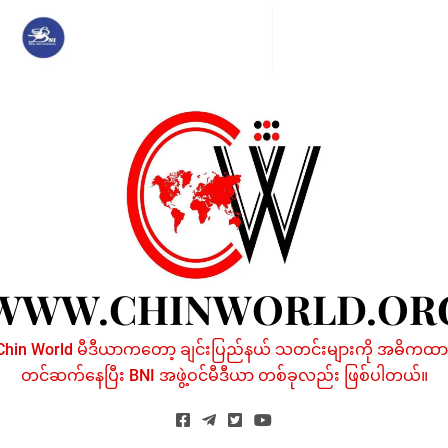
Skip
to
content
WWW.CHINWORLD.OR
Chin World မီဒီယာကတော့ ချင်းပြည်နယ် သတင်းများကို အဓိကထာ
တင်ဆက်နေပြီး BNI အဖွဲ့ဝင်မီဒီယာ တစ်ခုလည်း ဖြစ်ပါတယ်။