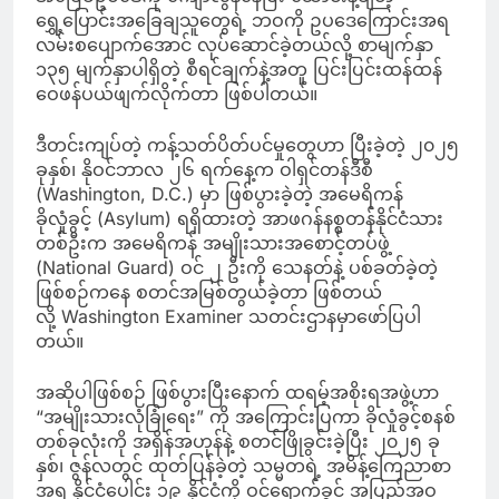
ရွှေ့ပြောင်းအခြေချသူတွေရဲ့ ဘဝကို ဥပဒေကြောင်းအရ
လမ်းစပျောက်အောင် လုပ်ဆောင်ခဲ့တယ်လို့ စာမျက်နှာ
၁၃၅ မျက်နှာပါရှိတဲ့ စီရင်ချက်နဲ့အတူ ပြင်းပြင်းထန်ထန်
ဝေဖန်ပယ်ဖျက်လိုက်တာ ဖြစ်ပါတယ်။
ဒီတင်းကျပ်တဲ့ ကန့်သတ်ပိတ်ပင်မှုတွေဟာ ပြီးခဲ့တဲ့ ၂၀၂၅
ခုနှစ်၊ နိုဝင်ဘာလ ၂၆ ရက်နေ့က ဝါရှင်တန်ဒီစီ
(Washington, D.C.) မှာ ဖြစ်ပွားခဲ့တဲ့ အမေရိကန်
ခိုလှုံခွင့် (Asylum) ရရှိထားတဲ့ အာဖဂန်နစ္စတန်နိုင်ငံသား
တစ်ဦးက အမေရိကန် အမျိုးသားအစောင့်တပ်ဖွဲ့
(National Guard) ဝင် ၂ ဦးကို သေနတ်နဲ့ ပစ်ခတ်ခဲ့တဲ့
ဖြစ်စဉ်ကနေ စတင်အမြစ်တွယ်ခဲ့တာ ဖြစ်တယ်
လို့ Washington Examiner သတင်းဌာနမှာဖော်ပြပါ
တယ်။
အဆိုပါဖြစ်စဉ် ဖြစ်ပွားပြီးနောက် ထရမ့်အစိုးရအဖွဲ့ဟာ
“အမျိုးသားလုံခြုံရေး” ကို အကြောင်းပြကာ ခိုလှုံခွင့်စနစ်
တစ်ခုလုံးကို အရှိန်အဟုန်နဲ့ စတင်ဖြိုခွင်းခဲ့ပြီး ၂၀၂၅ ခု
နှစ်၊ ဇွန်လတွင် ထုတ်ပြန်ခဲ့တဲ့ သမ္မတရဲ့ အမိန့်ကြေညာစာ
အရ နိုင်ငံပေါင်း ၁၉ နိုင်ငံကို ဝင်ရောက်ခွင့် အပြည့်အဝ