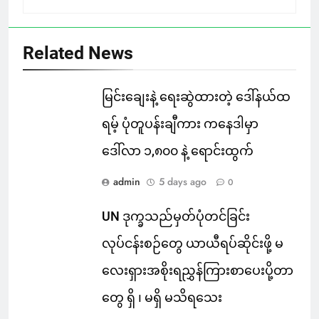
Related News
မြင်းချေးနဲ့ ရေးဆွဲထားတဲ့ ဒေါ်နယ်ထ
ရမ့် ပုံတူပန်းချီကား ကနေဒါမှာ
ဒေါ်လာ ၁,၈၀၀ နဲ့ ရောင်းထွက်
admin
5 days ago
0
UN ဒုက္ခသည်မှတ်ပုံတင်ခြင်း
လုပ်ငန်းစဉ်တွေ ယာယီရပ်ဆိုင်းဖို့ မ
လေးရှားအစိုးရညွှန်ကြားစာပေးပို့တာ
တွေ ရှိ ၊ မရှိ မသိရသေး