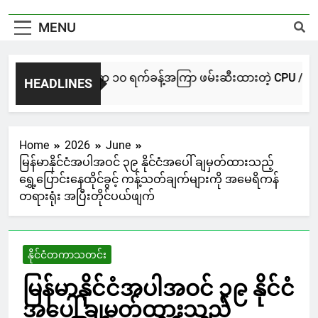
MENU
NUG မကွေးအဖွဲ့က ၁၀ ရက်ခန့်အကြာ ဖမ်းဆီးထားတဲ့ CPU / CPA တပ်ဖွဲ
HEADLINES
1 Day Ago
Home
2026
June
မြန်မာနိုင်ငံအပါအဝင် ၃၉ နိုင်ငံအပေါ် ချမှတ်ထားသည့်
ရွှေ့ပြောင်းနေထိုင်ခွင့် ကန့်သတ်ချက်များကို အမေရိကန်
တရားရုံး အပြီးတိုင်ပယ်ဖျက်
နိုင်ငံတကာသတင်း
မြန်မာနိုင်ငံအပါအဝင် ၃၉ နိုင်ငံ
အပေါ် ချမှတ်ထားသည့်