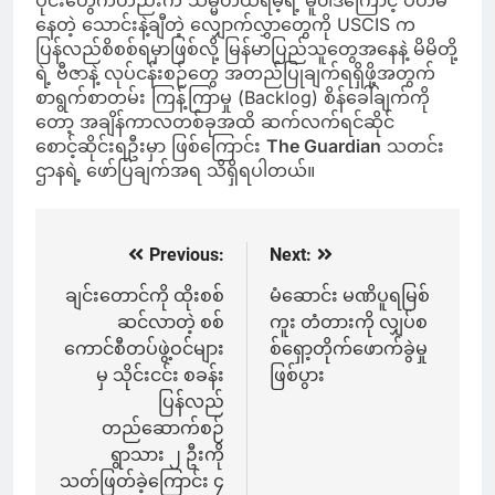
ပိုင်းတွေကတည်းက သမ္မတထရမ့်ရဲ့ မူ၀ါဒကြောင့် ပိတ်မိ
နေတဲ့ သောင်းနဲ့ချီတဲ့ လျှောက်လွှာတွေကို USCIS က
ပြန်လည်စိစစ်ရမှာဖြစ်လို့ မြန်မာပြည်သူတွေအနေနဲ့ မိမိတို့
ရဲ့ ဗီဇာနဲ့ လုပ်ငန်းစဉ်တွေ အတည်ပြုချက်ရရှိဖို့အတွက်
စာရွက်စာတမ်း ကြန့်ကြာမှု (Backlog) စိန်ခေါ်ချက်ကို
တော့ အချိန်ကာလတစ်ခုအထိ ဆက်လက်ရင်ဆိုင်
စောင့်ဆိုင်းရဦးမှာ ဖြစ်ကြောင်း
The Guardian
သတင်း
ဌာနရဲ့ ဖော်ပြချက်အရ သိရှိရပါတယ်။
Previous:
Next:
Post
navigation
ချင်းတောင်ကို ထိုးစစ်
မံဆောင်း မဏိပူရမြစ်
ဆင်လာတဲ့ စစ်
ကူး တံတားကို လျှပ်စ
ကောင်စီတပ်ဖွဲ့ဝင်များ
စ်ရှော့တိုက်ဖောက်ခွဲမှု
မှ သိုင်းငင်း စခန်း
ဖြစ်ပွား
ပြန်လည်
တည်ဆောက်စဉ်
ရွာသား ၂ ဦးကို
သတ်ဖြတ်ခဲ့ကြောင်း ၄