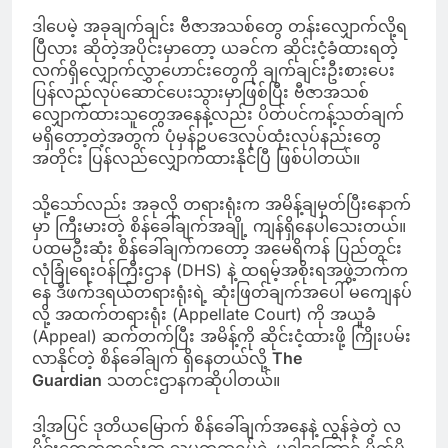
ဒါပေမဲ့ အခုချက်ချင်း ဗီဇာအသစ်တွေ တန်းလျှောက်လို့ရ
ပြီလား ဆိုတဲ့အပိုင်းမှာတော့ ယခင်က ဆိုင်းငံ့ခံထားရတဲ့
လက်ရှိလျှောက်လွှာဟောင်းတွေကို ချက်ချင်းဦးစားပေး
ပြန်လည်လုပ်ဆောင်ပေးသွားမှာဖြစ်ပြီး ဗီဇာအသစ်
လျှောက်ထားသူတွေအနေနဲ့လည်း ပိတ်ပင်ကန့်သတ်ချက်
မရှိတော့တဲ့အတွက် ပုံမှန်ဥပဒေလုပ်ထုံးလုပ်နည်းတွေ
အတိုင်း ပြန်လည်လျှောက်ထားနိုင်ပြီ ဖြစ်ပါတယ်။
သို့သော်လည်း အခုလို တရားရုံးက အမိန့်ချမှတ်ပြီးနောက်
မှာ ကြီးမားတဲ့ စိန်ခေါ်ချက်အချို့ ကျန်ရှိနေပါသေးတယ်။
ပထမဦးဆုံး စိန်ခေါ်ချက်ကတော့ အမေရိကန် ပြည်တွင်း
လုံခြုံရေးဝန်ကြီးဌာန (DHS) နဲ့ ထရမ့်အစိုးရအဖွဲ့ဘက်က
နေ ဒီဖက်ဒရယ်တရားရုံးရဲ့ ဆုံးဖြတ်ချက်အပေါ် မကျေနပ်
လို့ အထက်တရားရုံး (Appellate Court) ကို အယူခံ
(Appeal) ဆက်တက်ပြီး အမိန့်ကို ဆိုင်းငံ့ထားဖို့ ကြိုးပမ်း
လာနိုင်တဲ့ စိန်ခေါ်ချက် ရှိနေတယ်လို့
The
Guardian
သတင်းဌာနကဆိုပါတယ်။
ဒါ့အပြင် ဒုတိယမြောက် စိန်ခေါ်ချက်အနေနဲ့ လွန်ခဲ့တဲ့ လ