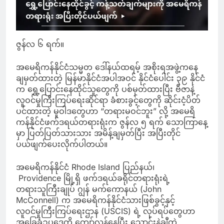
ဇွန်လ ၆ ရက်။
အမေရိကန်နိုင်ငံသမ္မတ ဒေါ်နယ်ထရမ့် အစိုးရအဖွဲ့ကနေ
ချမှတ်ထားတဲ့ မြန်မာနိုင်ငံအပါအဝင် နိုင်ငံပေါင်း ၃၉ နိုင်ငံ
က ရွှေ့ပြောင်းနေထိုင်သူတွေကို ပစ်မှတ်ထားပြီး ဗီဇာနဲ့
လူဝင်မှုကြီးကြပ်ရေးဆိုင်ရာ ခံစားခွင့်တွေကို ဆိုင်းငံ့ပိတ်
ပင်ထားတဲ့ မူဝါဒတွေဟာ “တရားမဝင်ဘူး” လို့ အမေရိ
ကန်နိုင်ငံဖက်ဒရယ်တရားရုံးက ဇွန်လ ၅ ရက် သောကြာနေ့
မှာ ပြတ်ပြတ်သားသား အမိန့်ချမှတ်ပြီး အပြီးတိုင်
ပယ်ဖျက်ပေးလိုက်ပါတယ်။
အမေရိကန်နိုင်ငံ Rhode Island ပြည်နယ်၊
Providence မြို့ရှိ ဖက်ဒရယ်ခရိုင်တရားရုံးရဲ့
တရားသူကြီးချုပ် ဂျွန် မက်ကောနယ် (John
McConnell) က အမေရိကန်နိုင်ငံသားဖြစ်ခွင့်နှင့်
လူဝင်မှုကြီးကြပ်ရေးဌာန (USCIS) ရဲ့ လုပ်ရပ်တွေဟာ
အခြေခံဥပဒေကို ကျော်လွန်နေပြီး သောင်းနဲ့ချီတဲ့