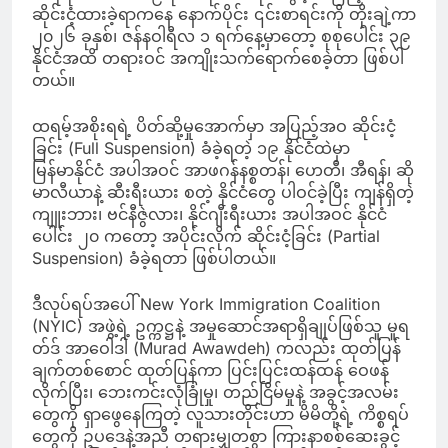
ဆိုင်းငံ့ထားခဲ့ရာကနေ နောက်ပိုင်း ၎င်းစာရင်းကို တိုးချဲ့ကာ
၂၀၂၆ ခုနှစ်၊ ဇန်နဝါရီလ ၁ ရက်နေ့မှာတော့ စုစုပေါင်း ၃၉
နိုင်ငံအထိ တရားဝင် အကျိုးသက်ရောက်စေခဲ့တာ ဖြစ်ပါ
တယ်။
ထရမ့်အစိုးရရဲ့ ပိတ်ဆို့မှုအောက်မှာ အပြည့်အဝ ဆိုင်းငံ့
ခြင်း (Full Suspension) ခံခဲ့ရတဲ့ ၁၉ နိုင်ငံထဲမှာ
မြန်မာနိုင်ငံ အပါအဝင် အာဖဂန်နစ္စတန်၊ ဟေတီ၊ အီရန်၊ ဆို
မာလီယာနဲ့ ဆီးရီးယား စတဲ့ နိုင်ငံတွေ ပါဝင်ခဲ့ပြီး ကျန်ရှိတဲ့
ကျူးဘား၊ ဗင်နီဇွဲလား၊ နိုင်ဂျီးရီးယား အပါအဝင် နိုင်ငံ
ပေါင်း ၂၀ ကတော့ အပိုင်းလိုက် ဆိုင်းငံ့ခြင်း (Partial
Suspension) ခံခဲ့ရတာ ဖြစ်ပါတယ်။
ဒီလုပ်ရပ်အပေါ် New York Immigration Coalition
(NYIC) အဖွဲ့ရဲ့ ဥက္ကဋ္ဌနဲ့ အမှုဆောင်အရာရှိချုပ်ဖြစ်သူ မူရ
တ်ဒ် အာဝေါဒါ (Murad Awawdeh) ကလည်း ထုတ်ပြန်
ချက်တစ်စောင် ထုတ်ပြန်ကာ ပြင်းပြင်းထန်ထန် ဝေဖန်
လိုက်ပြီး၊ ဘေးကင်းလုံခြုံမှု၊ တည်ငြိမ်မှုနဲ့ အခွင့်အလမ်း
တွေကို ရှာဖွေနေကြတဲ့ လူသားတိုင်းဟာ မိမိတို့ရဲ့ ကိစ္စရပ်
တွေကို ဥပဒေနဲ့အညီ တရားမျှတစွာ ကြားနာစစ်ဆေးခွင့်