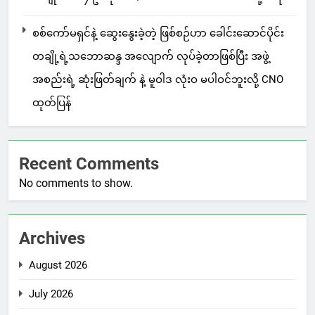
စစ်ကော်မရှင်နဲ့ ဆွေးနွေးခဲ့တဲ့ ဖြစ်စဉ်ဟာ ခေါင်းဆောင်ပိုင်း
တချို့ရဲ့သဘောဆန္ဒ အလျောက် လုပ်ခဲ့တာဖြစ်ပြီး အဖွဲ့
အစည်းရဲ့ ဆုံးဖြတ်ချက် နဲ့ မူဝါဒ လုံးဝ မပါဝင်ဘူးလို့ CNO
ထုတ်ပြန်
Recent Comments
No comments to show.
Archives
August 2026
July 2026