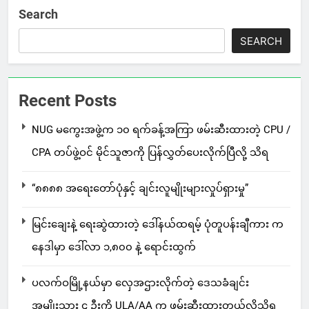
Search
SEARCH
Recent Posts
NUG မကွေးအဖွဲ့က ၁၀ ရက်ခန့်အကြာ ဖမ်းဆီးထားတဲ့ CPU /
CPA တပ်ဖွဲ့ဝင် မိုင်သူဇာကို ပြန်လွှတ်ပေးလိုက်ပြီလို့ သိရ
“၈၈၈၈ အရေးတော်ပုံနှင့် ချင်းလူမျိုးများလှုပ်ရှားမှု”
မြင်းချေးနဲ့ ရေးဆွဲထားတဲ့ ဒေါ်နယ်ထရမ့် ပုံတူပန်းချီကား က
နေဒါမှာ ဒေါ်လာ ၁,၈၀၀ နဲ့ ရောင်းထွက်
ပလက်ဝမြို့နယ်မှာ လှေအဌားလိုက်တဲ့ ဒေသခံချင်း
အမျိုးသား ၄ ဦးကို ULA/AA က ဖမ်းဆီးထားတယ်လို့သိရ