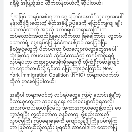
ရရှိဖို့ အပြည့်အဝ ထိုက်တန်တယ်လို့ ဆိုပါတယ်။
ဒါ့အပြင် ထရမ့်အစိုးရဟာ ရွှေ့ပြောင်းနေထိုင်သူတွေအပေါ်
မုန်းတီးငြိုးတေးတဲ့ စိတ်အခံနဲ့ ဥပဒေကို ဗြောင်ကျကျ ချိုး
ဖောက်ခဲ့တာကို အခုလို ဖက်ဒရယ်တရားသူကြီးက
ထပ်လောင်းအတည်ပြုပေးလိုက်တာ ဖြစ်ကြောင်း၊ လူတစ်
ယောက်ရဲ့ မွေးရပ်မြေ နိုင်ငံအပေါ်မှာပဲ အခြေခံပြီး
ခိုလှုံခွင့်တွေကို ပိတ်ပင်ကာ ဗီဇာလျှောက်လွှာတွေအပေါ်
ဆုံးဖြတ်ချက်မပေးဘဲ ဆိုင်းငံ့ထားခဲ့တဲ့ ထရမ့်အစိုးရရဲ့
လုပ်ရပ်ဟာ တရားဥပဒေစိုးမိုးရေးကို တိုက်ရိုက်ဆန့်ကျင်
ရာ ရောက်တယ်လို့ ၎င်းက ပြောကြားခဲ့ကြောင်း New
York Immigration Coalition (NYIC) တရားဝင်ဝက်ဘ်
ဆိုက် မှာဖော်ပြပါတယ်။
အဆိုပါ တရားမဝင်တဲ့ လုပ်ရပ်တွေကြောင့် သောင်းနဲ့ချီတဲ့
မိသားစုတွေဟာ ဘဝရှေ့ရေး လမ်းစပျောက်ခဲ့ရသလို၊
အသက်ကယ်ဆယ်နိုင်မယ့် အကာအကွယ်တွေနဲ့လည်း ဝေ
ကွာခဲ့ရပြီး လွှတ်တော်က စနစ်တကျ ဖွဲ့စည်းထားတဲ့
လူဝင်မှုကြီးကြပ်ရေးစနစ်ကို ကျော်လွန်ဖို့ ကြိုးပမ်းခဲ့ကြ
တာ ဖြစ်တယ်လို့လည်း မူရတ်ဒ် အာဝေါဒါက ထောက်ပြ