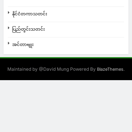
နိုင်ငံတကာသတင်း
ပြည်တွင်းသတင်း
အင်တာဗျုး
Maintained by @David Mung Powered By
.
BlazeThemes