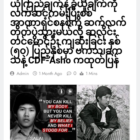
ယုံကြည်ချက်နဲ့ ခံယူချက်ကို
လက်ဆင့်ကမ်းပြီးစစ်
အာဏာရှင်စနစ်ကို ဆက်လက်
တိုက်ပွဲသွားမယ်လို့ ဆလိုင်း
တင်မောင်ဦး ကျဆုံးခြင်း နှစ်
(၅၀) ပြည့်နှစ်မှာ ဗကသ၊ခက
သနဲ့ CDF-Asho ကထုတ်ပြန်
0
Admin
1 Month Ago
1 Mins