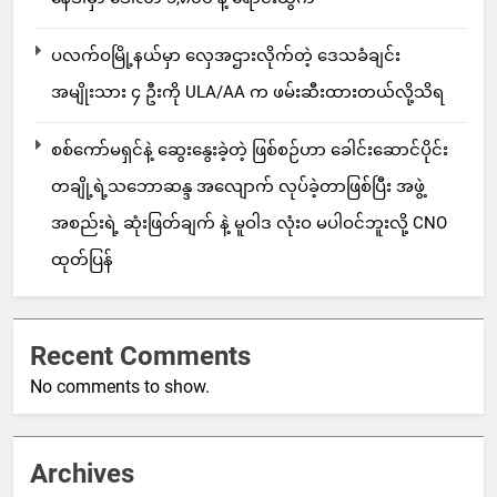
ပလက်ဝမြို့နယ်မှာ လှေအဌားလိုက်တဲ့ ဒေသခံချင်း
အမျိုးသား ၄ ဦးကို ULA/AA က ဖမ်းဆီးထားတယ်လို့သိရ
စစ်ကော်မရှင်နဲ့ ဆွေးနွေးခဲ့တဲ့ ဖြစ်စဉ်ဟာ ခေါင်းဆောင်ပိုင်း
တချို့ရဲ့သဘောဆန္ဒ အလျောက် လုပ်ခဲ့တာဖြစ်ပြီး အဖွဲ့
အစည်းရဲ့ ဆုံးဖြတ်ချက် နဲ့ မူဝါဒ လုံးဝ မပါဝင်ဘူးလို့ CNO
ထုတ်ပြန်
Recent Comments
No comments to show.
Archives