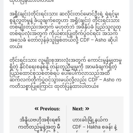
ထုတ်ပြန်ထားပါတယ်။
အရှိူ(ချင်း)တိုင်းရင်းသား ဆလိုင်းတင်မောင်ဦးရဲ့ ရဲရင့်မှု၊
စွန့်လွှတ်မှုနဲ့ ခံယူချက်တွေဟာ အရှို(ချင်း) တိုင်းရင်းသား
တစ်မျိုးတည်းအတွက် မဟုတ်ဘဲ အဖိနှိပ်ခံ ပြည်သူလူထု
တစ်ရပ်လုံးအတွက် ကိုယ်စားပြုတိုက်ပွဲဝင်ရင်း အသက်
အသေခံ တော်လှန်ခဲ့သူဖြစ်တယ်လို့ CDF – Asho ဆိုပါ
တယ်။
တိုင်းရင်းသား လူမျိုးစုအားလုံးအတွက် ကောင်းမွန်မျှတမှု
ရှိတဲ့ နိုင်ငံရေးစနစ်နဲ့ တန်းတူညီမျှမှုကို အာမခံချက်ရှိတဲ့
ပြည်ထောင်စုသစ်တစ်ရပ် ပေါ်ပေါက်လာသည်အထိ
ဆက်လက်တိုက်ပွဲဝင်သွားမယ်လို့လည်း CDF – Asho က
ကတိသစ္စာပြုကြောင်း ထုတ်ပြန်ထားပါတယ်။
Previous:
Next:
Post
navigation
အိန္ဒိယဗဟိုအစိုးရ၏
ဟားခါးမြို့နယ်က
ကတိတည်မှုနဲ့အတူ မီ
CDF – Hakha စခန်း နဲ့