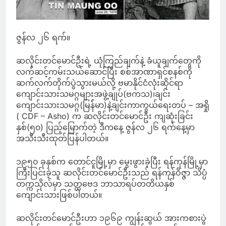
ဇွန်လ ၂၆ ရက်။
ဆလိုင်းတင်မောင်ဦးရဲ့ ယုံကြည်ချက်နဲ့ ခံယူချက်တွေကို
လက်ဆင့်ကမ်းသယ်ဆောင်ပြီး စစ်အာဏာရှင်စနစ်ကို
ဆက်လက်တိုက်ပွဲသွားမယ်လို့ ဗမာနိုင်ငံလုံးဆိုင်ရာ
ကျောင်းသားသမဂ္ဂများအဖွဲ့ချုပ်(ဗကသ)၊ချင်း
ကျောင်းသားသမဂ္ဂ(မြန််မာ)နဲ့ချင်းကာကွယ်ရေးတပ် – အရှို
( CDF – Asho) က ဆလိုင်းတင်မောင်ဦး ကျဆုံးခြင်း
နှစ်(၅၀) ပြည့်မြောက်တဲ့ ဒီကနေ့ ဇွန်လ ၂၆ ရက်နေ့မှာ
အသီးသီးထုတ်ပြန်ပါတယ်။
၁၉၅၀ ခုနှစ်က တောင်ငူမြို့မှာ မွေးဖွားခဲ့ပြီး ရန်ကုန်မြို့မှာ
ကြီးပြင်းခဲ့သူ ဆလိုင်းတင်မောင်ဦးသည် ရန်ကုန်ဝိဇ္ဇာ သိပ္ပံ
တက္ကသိုလ်မှာ သတ္တဗေဒ ဘာသာရပ်တတိယနှစ်
ကျောင်းသားဖြစ်ပါတယ်။
ဆလိုင်းတင်မောင်ဦးဟာ ၁၉၆၉ ကျွန်းဆွယ် အားကစားပွဲ