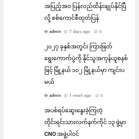
အပြည့်အဝ ပြန်လည်ထိန်းချုပ်နိုင်ပြီ
လို့ စစ်ကောင်စီထုတ်ပြန်
admin
7 days ago
0
၂၀၂၇ ခုနှစ်အတွင်း ကြားဖြတ်
ရွေးကောက်ပွဲကို နိုင်သူအကုန်ယူစနစ်
ဖြင့် မြို့နယ် ၁၀၂ မြို့နယ်မှာ ကျင်းပ
မယ်
admin
1 week ago
0
အပစ်ရပ်ဆွေးနွေးခဲ့ကြတဲ့
တိုင်းရင်းသားလက်နက်ကိုင် ၁၃ ဖွဲ့မှာ
CNO အဖွဲ့ပါဝင်