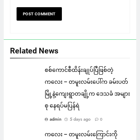
Related News
စစ်ကောင်စီထိန်းချုပ်ပြီဖြစ်တဲ့
ကလေး – တမူးလမ်းပေါ်က ခမ်းပတ်
မြို့နဲ့ကျေးရွာတချို့က ဒေသခံ အများ
စု နေရပ်မပြန်ရဲ
admin
5 days ago
0
ကလေး – တမူးလမ်းကြောင်းကို