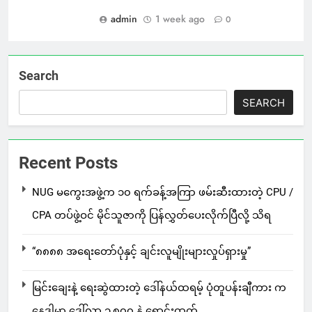
admin
1 week ago
0
Search
SEARCH
Recent Posts
NUG မကွေးအဖွဲ့က ၁၀ ရက်ခန့်အကြာ ဖမ်းဆီးထားတဲ့ CPU /
CPA တပ်ဖွဲ့ဝင် မိုင်သူဇာကို ပြန်လွှတ်ပေးလိုက်ပြီလို့ သိရ
“၈၈၈၈ အရေးတော်ပုံနှင့် ချင်းလူမျိုးများလှုပ်ရှားမှု”
မြင်းချေးနဲ့ ရေးဆွဲထားတဲ့ ဒေါ်နယ်ထရမ့် ပုံတူပန်းချီကား က
နေဒါမှာ ဒေါ်လာ ၁,၈၀၀ နဲ့ ရောင်းထွက်