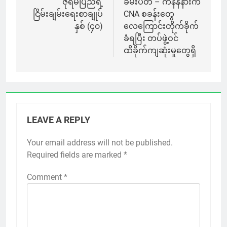
ဇိုရမ်ပြည်ရဲ့
ခမ်းပတ် – ကနန်နားက
ငြိမ်းချမ်းရေးစာချုပ်
CNA စခန်းတွေ
နှစ် (၄၀)
လေကြောင်းတိုက်ခိုက်
ခံရပြီး တပ်ဖွဲ့ဝင်
ထိခိုက်ကျဆုံးမှုတွေရှိ
LEAVE A REPLY
Your email address will not be published.
Required fields are marked
*
Comment
*