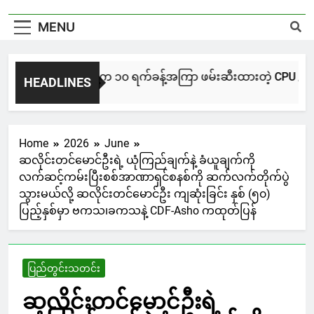
MENU
NUG မကွေးအဖွဲ့က ၁၀ ရက်ခန့်အကြာ ဖမ်းဆီးထားတဲ့ CPU / CPA တပ်ဖွ
HEADLINES
4 Hours Ago
Home
2026
June
ဆလိုင်းတင်မောင်ဦးရဲ့ ယုံကြည်ချက်နဲ့ ခံယူချက်ကို
လက်ဆင့်ကမ်းပြီးစစ်အာဏာရှင်စနစ်ကို ဆက်လက်တိုက်ပွဲ
သွားမယ်လို့ ဆလိုင်းတင်မောင်ဦး ကျဆုံးခြင်း နှစ် (၅၀)
ပြည့်နှစ်မှာ ဗကသ၊ခကသနဲ့ CDF-Asho ကထုတ်ပြန်
ပြည်တွင်းသတင်း
ဆလိုင်းတင်မောင်ဦးရဲ့