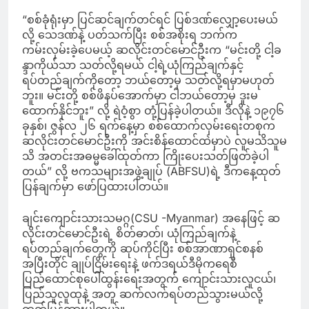
“စစ်ခုံရုံးမှာ ပြင်ဆင်ချက်တင်ရင် ပြစ်ဒဏ်လျှော့ပေးမယ်
လို့ သေဒဏ်နဲ့ ပတ်သက်ပြီး စစ်အစိုးရ ဘက်က
ကမ်းလှမ်းခဲ့ပေမယ့် ဆလိုင်းတင်မောင်ဦးက “မင်းတို့ ငါ့ခ
န္ဒာကိုယ်သာ သတ်လို့ရမယ် ငါ့ရဲ့ယုံကြည်ချက်နှင့်
ရပ်တည်ချက်ကိုတော့ ဘယ်တော့မှ သတ်လို့ရမှာမဟုတ်
ဘူး။ မင်းတို့ စစ်ဖိနပ်အောက်မှာ ငါဘယ်တော့မှ ဒူးမ
ထောက်နိုင်ဘူး” လို့ ရဲဝံ့စွာ တုံ့ပြန်ခဲ့ပါတယ်။ ဒီလိုနဲ့ ၁၉၇၆
ခုနှစ်၊ ဇွန်လ ၂၆ ရက်‌နေ့မှာ စစ်ထောက်လှမ်းရေးတစုက
ဆလိုင်းတင်မောင်ဦးကို အင်းစိန်ထောင်‌ထဲမှာပဲ လူမသိသူမ
သိ အတင်းအဓမ္မခေါ်ထုတ်ကာ ကြိုးပေးသတ်ဖြတ်ခဲ့ပါ
တယ်” လို့ ဗကသများအဖွဲ့ချုပ် (ABFSU)ရဲ့ ဒီကနေ့ထုတ်
ပြန်ချက်မှာ ဖော်ပြထားပါတယ်။
ချင်းကျောင်းသားသမဂ္ဂ(CSU -Myanmar) အနေဖြင့် ဆ
လိုင်းတင်မောင်ဦးရဲ့ စိတ်ဓာတ်၊ ယုံကြည်ချက်နဲ့
ရပ်တည်ချက်တွေကို ဆုပ်ကိုင်ပြီး စစ်အာဏာရှင်စနစ်
အပြီးတိုင် ချုပ်ငြိမ်းရေးနဲ့ ဖက်ဒရယ်ဒီမိုကရေစီ
ပြည်ထောင်စုပေါ်ထွန်းရေးအတွက် ကျောင်းသားလူငယ်၊
ပြည်သူလူထုနဲ့ အတူ ဆက်လက်ရပ်တည်သွားမယ်လို့