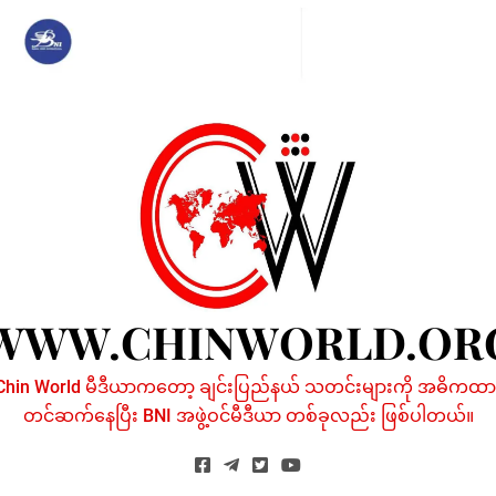
Skip
to
content
WWW.CHINWORLD.OR
Chin World မီဒီယာကတော့ ချင်းပြည်နယ် သတင်းများကို အဓိကထာ
တင်ဆက်နေပြီး BNI အဖွဲ့ဝင်မီဒီယာ တစ်ခုလည်း ဖြစ်ပါတယ်။