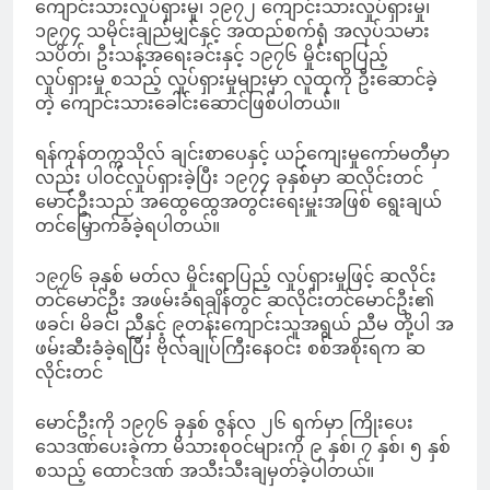
ကျောင်းသားလှုပ်ရှားမှု၊ ၁၉၇၂ ကျောင်းသားလှုပ်ရှားမှု၊
၁၉၇၄ သမိုင်းချည်မျှင်နှင့် အထည်စက်ရုံ အလုပ်သမား
သပိတ်၊ ဦးသန့်အရေးခင်းနှင့် ၁၉၇၆ မှိုင်းရာပြည့်
လှုပ်ရှားမှု စသည့် လှုပ်ရှားမှုများမှာ လူထုကို ဦးဆောင်ခဲ့
တဲ့ ကျောင်းသားခေါင်းဆောင်ဖြစ်ပါတယ်။
ရန်ကုန်တက္ကသိုလ် ချင်းစာပေနှင့် ယဉ်ကျေးမှုကော်မတီမှာ
လည်း ပါဝင်လှုပ်ရှားခဲ့ပြီး ၁၉၇၄ ခုနှစ်မှာ ဆလိုင်းတင်
မောင်ဦးသည် အထွေထွေအတွင်းရေးမှူးအဖြစ် ရွေးချယ်
တင်‌မြှောက်ခံခဲ့ရပါတယ်။
၁၉၇၆ ခုနှစ် မတ်လ မှိုင်းရာပြည့် လှုပ်ရှားမှုဖြင့် ဆလိုင်း
တင်မောင်ဦး အဖမ်းခံရချိန်တွင် ဆလိုင်းတင်မောင်ဦး၏
ဖခင်၊ မိခင်၊ ညီနှင့် ၉တန်းကျောင်းသူအရွယ် ညီမ တို့ပါ အ
ဖမ်းဆီးခံခဲ့ရပြီး ဗိုလ်ချုပ်ကြီးနေဝင်း စစ်အစိုးရက ဆ
လိုင်းတင်
မောင်ဦးကို ၁၉၇၆ ခုနှစ် ဇွန်လ ၂၆ ရက်မှာ ကြိုးပေး
သေဒဏ်ပေးခဲ့ကာ မိသားစုဝင်များကို ၉ နှစ်၊ ၇ နှစ်၊ ၅ နှစ်
စသည့် ထောင်ဒဏ် အသီးသီးချမှတ်ခဲ့ပါတယ်။