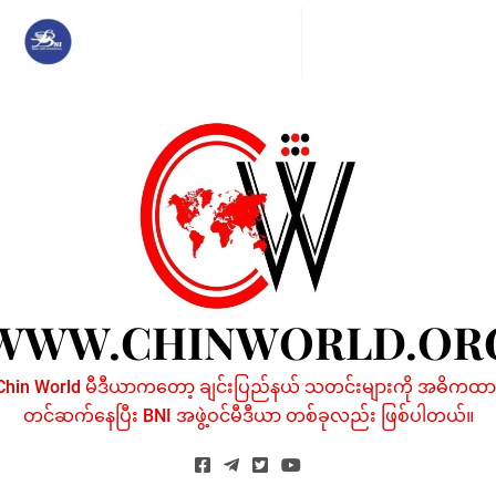
Skip
to
content
WWW.CHINWORLD.OR
Chin World မီဒီယာကတော့ ချင်းပြည်နယ် သတင်းများကို အဓိကထာ
တင်ဆက်နေပြီး BNI အဖွဲ့ဝင်မီဒီယာ တစ်ခုလည်း ဖြစ်ပါတယ်။