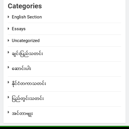
Categories
English Section
Essays
Uncategorized
ချင်းပြည်သတင်း
ဆောင်းပါး
နိုင်ငံတကာသတင်း
ပြည်တွင်းသတင်း
အင်တာဗျုး