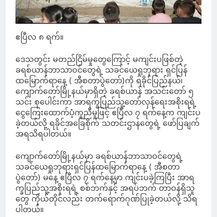
ဧပြီလ ၈ ရက်။
ဒေသတွင်း မတည်ငြိမ်မှုတွေကြောင့် မကျင်းပဖြစ်တဲ့
ခရစ်ယာန်ဘာသာဝင်တွေရဲ့ သခင်ယေရှုဘုရား ရှင်ပြန်
ထမြောက်ရာနေ့ ( အီစတာပွဲတော်)ကို ရခိုင်ပြည်နယ်၊
ကျောက်တော်မြို့နယ်မှာရှိတဲ့ ခရစ်ယာန် အသင်းတော် ၅
သင်း စုပေါင်းကာ အာရက္ခပြည်သူ့တော်လှန်ရေးအစိုးရရဲ့
ငွေကြေးထောက်ပံ့ကူညီမှုဖြင့် ဧပြီလ ၇ ရက်နေ့က ကျင်းပ
ခဲ့တယ်လို့ ရခိုင်အခြေစိုက် သတင်းဌာနတွေရဲ့ ဖော်ပြချက်
အရသိရပါတယ်။
ကျောက်တော်မြို့နယ်မှာ ခရစ်ယာန်ဘာသာဝင်တွေရဲ့
သခင်ယေရှုဘုရားရှင်ပြန်ထမြောက်ရာနေ့ ( အီစတာ
ပွဲတော်) မနေ့ ဧပြီလ ၇ ရက်နေ့မှာ ကျင်းပခဲ့ကြပြီး အာရ
က္ခပြည်သူ့အစိုးရရဲ့ စစ်ဘက်နှင့် အရပ်ဘက် တာဝန်ရှိသူ
တွေ ကိုယ်တိုင်လည်း တက်ရောက်ဂုဏ်ပြုခဲ့တယ်လို့ သိရ
ပါတယ်။