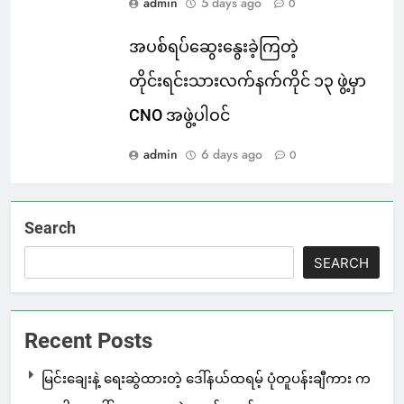
admin
5 days ago
0
အပစ်ရပ်ဆွေးနွေးခဲ့ကြတဲ့
တိုင်းရင်းသားလက်နက်ကိုင် ၁၃ ဖွဲ့မှာ
CNO အဖွဲ့ပါဝင်
admin
6 days ago
0
Search
SEARCH
Recent Posts
မြင်းချေးနဲ့ ရေးဆွဲထားတဲ့ ဒေါ်နယ်ထရမ့် ပုံတူပန်းချီကား က