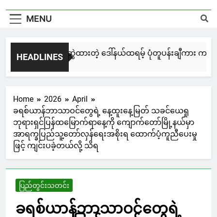
MENU
မြင်းချေးနဲ့ ရေးဆွဲထားတဲ့ ဒေါ်နယ်ထရမ့် ပုံတူပန်းချီကား ကနေဒါ
HEADLINES
2 Days Ago
Home
2026
April
ခရစ်ယာန်ဘာသာဝင်တွေရဲ့ နေ့ထူးနေ့မြတ် သခင်ယေရှု
ဘုရားရှင်ပြန်ထမြောက်ရာနေ့ကို ကျောက်တော်မြို့နယ်မှာ
အာရက္ခပြည်သူ့တော်လှန်ရေးအစိုးရ ထောက်ပံ့ကူညီပေးမှု
ဖြင့် ကျင်းပခဲ့တယ်လို့ သိရ
ပြည်တွင်းသတင်း
ခရစ်ယာန်ဘာသာဝင်တွေရဲ့