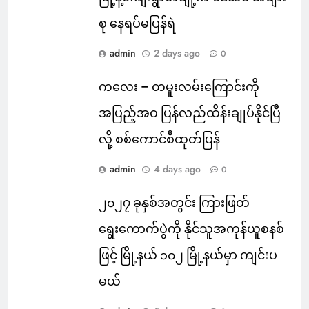
စု နေရပ်မပြန်ရဲ
admin
2 days ago
0
ကလေး – တမူးလမ်းကြောင်းကို
အပြည့်အဝ ပြန်လည်ထိန်းချုပ်နိုင်ပြီ
လို့ စစ်ကောင်စီထုတ်ပြန်
admin
4 days ago
0
၂၀၂၇ ခုနှစ်အတွင်း ကြားဖြတ်
ရွေးကောက်ပွဲကို နိုင်သူအကုန်ယူစနစ်
ဖြင့် မြို့နယ် ၁၀၂ မြို့နယ်မှာ ကျင်းပ
မယ်