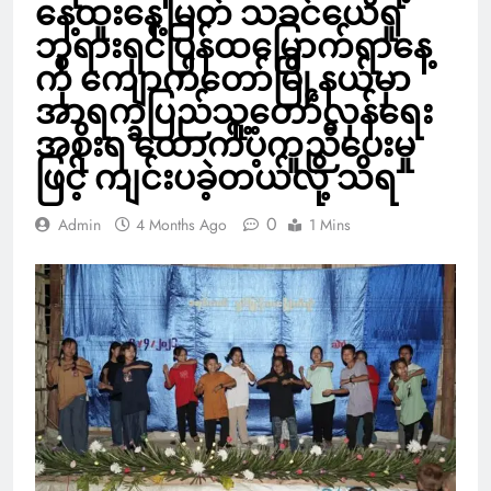
နေ့ထူးနေ့မြတ် သခင်ယေရှု
ဘုရားရှင်ပြန်ထမြောက်ရာနေ့
ကို ကျောက်တော်မြို့နယ်မှာ
အာရက္ခပြည်သူ့တော်လှန်ရေး
အစိုးရ ထောက်ပံ့ကူညီပေးမှု
ဖြင့် ကျင်းပခဲ့တယ်လို့ သိရ
0
Admin
4 Months Ago
1 Mins