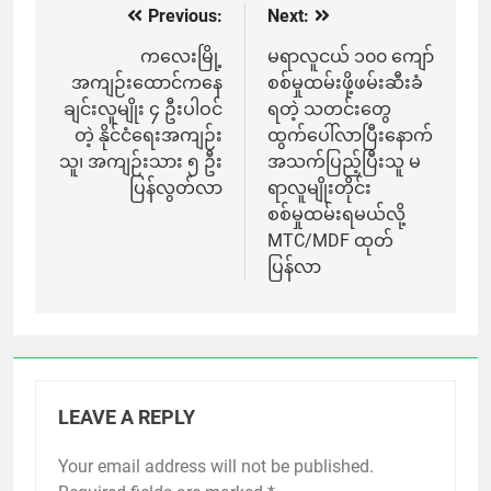
Previous:
Next:
Post
navigation
ကလေးမြို့
မရာလူငယ် ၁၀၀ ကျော်
အကျဉ်းထောင်ကနေ
စစ်မှုထမ်းဖို့ဖမ်းဆီးခံ
ချင်းလူမျိုး ၄ ဦးပါဝင်
ရတဲ့ သတင်းတွေ
တဲ့ နိုင်ငံရေးအကျဉ်း
ထွက်ပေါ်လာပြီးနောက်
သူ၊ အကျဉ်းသား ၅ ဦး
အသက်ပြည့်ပြီးသူ မ
ပြန်လွတ်လာ
ရာလူမျိုးတိုင်း
စစ်မှုထမ်းရမယ်လို့
MTC/MDF ထုတ်
ပြန်လာ
LEAVE A REPLY
Your email address will not be published.