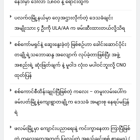
နေဒါမှာ ဒေါ်လာ ၁,၈၀၀ နဲ့ ရောင်းထွက်
ပလက်ဝမြို့နယ်မှာ လှေအဌားလိုက်တဲ့ ဒေသခံချင်း
အမျိုးသား ၄ ဦးကို ULA/AA က ဖမ်းဆီးထားတယ်လို့သိရ
စစ်ကော်မရှင်နဲ့ ဆွေးနွေးခဲ့တဲ့ ဖြစ်စဉ်ဟာ ခေါင်းဆောင်ပိုင်း
တချို့ရဲ့သဘောဆန္ဒ အလျောက် လုပ်ခဲ့တာဖြစ်ပြီး အဖွဲ့
အစည်းရဲ့ ဆုံးဖြတ်ချက် နဲ့ မူဝါဒ လုံးဝ မပါဝင်ဘူးလို့ CNO
ထုတ်ပြန်
စစ်ကောင်စီထိန်းချုပ်ပြီဖြစ်တဲ့ ကလေး – တမူးလမ်းပေါ်က
ခမ်းပတ်မြို့နဲ့ကျေးရွာတချို့က ဒေသခံ အများစု နေရပ်မပြန်
ရဲ
ဖလမ်းမြို့မှာ ကျောင်းပညာရေးနဲ့ ကင်းကွာနေတာ ကြာပြီဖြစ်
တဲ့ ကလေးတွေအတွက် ပြုလုပ်တဲ့ အရည်ချင်းစစ် စာမေးပွဲ (