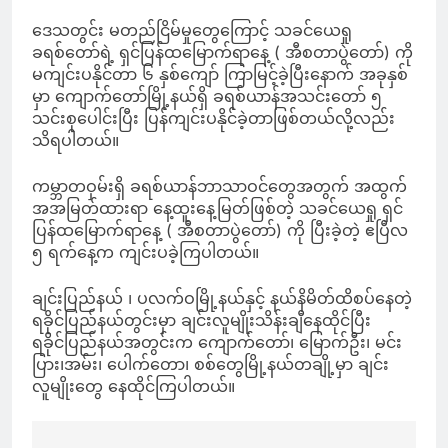
ဒေသတွင်း မတည်ငြိမ်မှုတွေကြောင့် သခင်ယေရှု
ခရစ်တော်ရဲ့ ရှင်ပြန်ထမြောက်ရာနေ့ ( အီစတာပွဲတော်) ကို
မကျင်းပနိုင်တာ ၆ နှစ်ကျော် ကြာမြင့်ခဲ့ပြီးနောက် အခုနှစ်
မှာ ကျောက်တော်မြို့နယ်ရှိ ခရစ်ယာန်အသင်းတော် ၅
သင်းစုပေါင်းပြီး ပြန်ကျင်းပနိုင်ခဲ့တာဖြစ်တယ်လို့လည်း
သိရပါတယ်။
ကမ္ဘာတဝှမ်းရှိ ခရစ်ယာန်ဘာသာဝင်တွေအတွက် အထွက်
အအမြတ်ထားရာ နေ့ထူးနေ့မြတ်ဖြစ်တဲ့ သခင်ယေရှု ရှင်
ပြန်ထမြောက်ရာနေ့ ( အီစတာပွဲတော်) ကို ပြီးခဲ့တဲ့ ဧပြီလ
၅ ရက်နေ့က ကျင်းပခဲ့ကြပါတယ်။
ချင်းပြည်နယ် ၊ ပလက်ဝမြို့နယ်နှင့် နယ်နိမိတ်ထိစပ်နေတဲ့
ရခိုင်ပြည်နယ်တွင်းမှာ ချင်းလူမျိုးသိန်းချီနေထိုင်ပြီး
ရခိုင်ပြည်နယ်အတွင်းက ကျောက်တော်၊ မြောက်ဦး၊ မင်း
ပြား၊အမ်း၊ ပေါက်တော၊ စစ်တွေမြို့နယ်တချို့မှာ ချင်း
လူမျိုးတွေ နေထိုင်ကြပါတယ်။