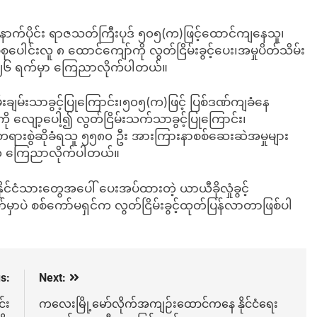
ီးနောက်ပိုင်း ရာဇသတ်ကြီးပုဒ် ၅၀၅(က)ဖြင့်ထောင်ကျနေသူ၊
ုပေါင်းလူ ၈ ထောင်ကျော်ကို လွတ်ငြိမ်းခွင့်ပေး၊အမှုပိတ်သိမ်း
 ၂၆ ရက်မှာ ကြေညာလိုက်ပါတယ်။
်းချမ်းသာခွင့်ပြုကြောင်း၊၅၀၅(က)ဖြင့် ပြစ်ဒဏ်ကျခံနေ
ု လျော့ပေါ့၍ လွတ်ငြိမ်းသက်သာခွင့်ပြုကြောင်း၊
် တရားစွဲဆိုခံရသူ ၅၅၈၀ ဦး အားကြားနာစစ်ဆေးဆဲအမှုများ
င်က ကြေညာလိုက်ပါတယ်။
ုင်ငံသားတွေအပေါ် ပေးအပ်ထားတဲ့ ယာယီခိုလှုံခွင့်
မှာပဲ စစ်ကော်မရှင်က လွတ်ငြိမ်းခွင့်ထုတ်ပြန်လာတာဖြစ်ပါ
s:
Next:
်း
ကလေးမြို့မော်လိုက်အကျဉ်းထောင်ကနေ နိုင်ငံရေး