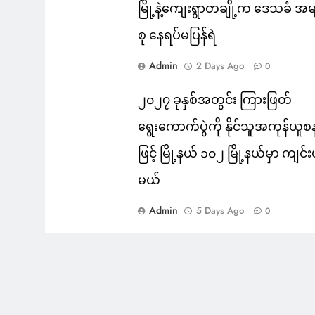
မြို့နဲ့ကျေးရွာတချို့က ဒေသခံ အမ
စု နေရပ်မပြန်ရဲ
Admin
2 Days Ago
0
၂၀၂၇ ခုနှစ်အတွင်း ကြားဖြတ်
ရွေးကောက်ပွဲကို နိုင်သူအကုန်ယူစ
ဖြင့် မြို့နယ် ၁၀၂ မြို့နယ်မှာ ကျင်
မယ်
Admin
5 Days Ago
0