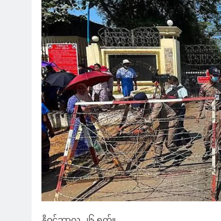
နိုဝင်ဘာလ ၂၆ ရက်။