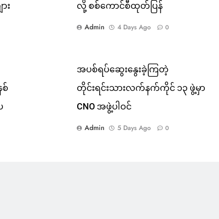
ျား
လို့ စစ်ကောင်စီထုတ်ပြန်
Admin
4 Days Ago
0
အပစ်ရပ်ဆွေးနွေးခဲ့ကြတဲ့
နစ်
တိုင်းရင်းသားလက်နက်ကိုင် ၁၃ ဖွဲ့မှာ
းပ
CNO အဖွဲ့ပါဝင်
Admin
5 Days Ago
0