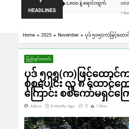
ီကား ကနေဒါမှာ ဒေါ်လာ ၁,၈၀၀ နဲ့ ရောင်းထွက်
ပလက်ဝမြို့နယ်မ
HEADLINES
1 Day Ago
Home
2025
November
ပုဒ် ၅၀၅(က)ဖြင့်ထောင
ပြည်တွင်းသတင်း
ပုဒ် ၅၀၅(က)ဖြင့်ထောင်
စုစုပေါင်း လူ ၈ ထောင်ကျော
ကြောင်း စစ်ကော်မရှင်က
0
Admin
8 Months Ago
1 Mins