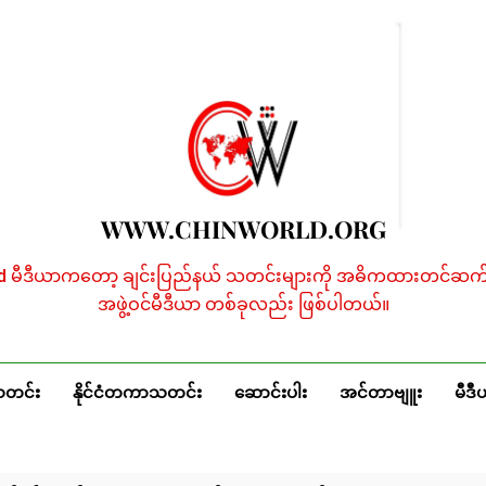
WWW.CHINWORLD.ORG
ld မီဒီယာကတော့ ချင်းပြည်နယ် သတင်းများကို အဓိကထားတင်ဆက်န
အဖွဲ့ဝင်မီဒီယာ တစ်ခုလည်း ဖြစ်ပါတယ်။
သတင်း
နိုင်ငံတကာသတင်း
ဆောင်းပါး
အင်တာဗျူး
မီဒီ