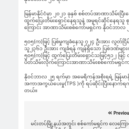
မြန််မာနိုင်ငံမှာ ၂၀၂၁ ခုနှစ် စစ်တပ်အာဏာသိမ်းပြ
ထွက်ပြေးတိမ်းရှောင်နေရသူနဲ့ အမူရင်ဆိုင်နေရသူ စုစ
ကြောင်း အာဏာသိမ်းစစ်ကော်မရှင်က နိုဝင်ဘာလ
၅၀၅(က)ဖြင့် ပြစ်မှုကျခံနေသူ ၇၂၄ ဦးအား လွတ်ငြိမ
သူ၂၃၆၁ ဦးအား ကျခံရန် ကျန်ရှိသော ပြစ်ဒဏ်များကိ
၅၀၅(က)ဖြင့် ထွက်ပြေးတိမ်းရှောင်သဖြင့်၅၁၂ ဖြင့
ပိတ်သိမ်းလိုက်ကြောင်းအာဏာသိမ်းစစ်ကော်မရှ
နို၀င်ဘာလ ၂၅ ရက်မှာ အမေရိကန်အစိုးရရဲ့ မြန်မာနိ
အကာအကွယ်ပေးမှု(TPS )ကို ရပ်ဆိုင်းပြီးနောက်ရက်
တယ်။
Previou
Post
navigation
မင်းတပ်မြို့နယ်အတွင်း စစ်ကော်မရှင်က လေကြောင