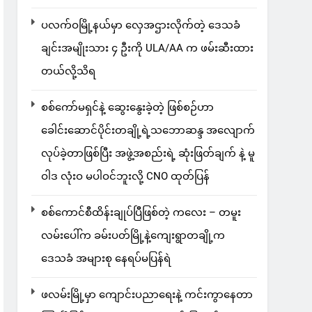
ပလက်ဝမြို့နယ်မှာ လှေအဌားလိုက်တဲ့ ဒေသခံ
ချင်းအမျိုးသား ၄ ဦးကို ULA/AA က ဖမ်းဆီးထား
တယ်လို့သိရ
စစ်ကော်မရှင်နဲ့ ဆွေးနွေးခဲ့တဲ့ ဖြစ်စဉ်ဟာ
ခေါင်းဆောင်ပိုင်းတချို့ရဲ့သဘောဆန္ဒ အလျောက်
လုပ်ခဲ့တာဖြစ်ပြီး အဖွဲ့အစည်းရဲ့ ဆုံးဖြတ်ချက် နဲ့ မူ
ဝါဒ လုံးဝ မပါဝင်ဘူးလို့ CNO ထုတ်ပြန်
စစ်ကောင်စီထိန်းချုပ်ပြီဖြစ်တဲ့ ကလေး – တမူး
လမ်းပေါ်က ခမ်းပတ်မြို့နဲ့ကျေးရွာတချို့က
ဒေသခံ အများစု နေရပ်မပြန်ရဲ
ဖလမ်းမြို့မှာ ကျောင်းပညာရေးနဲ့ ကင်းကွာနေတာ