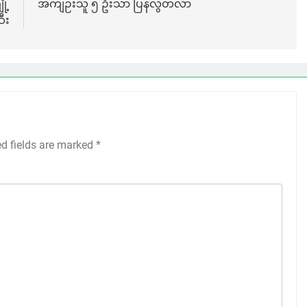
ု့
အကျဉ်းသူ ၅ ဦးသာ ပြန်လွတ်လာ
ီး
ed fields are marked
*