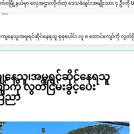
ှာ လှေအဌားလိုက်တဲ့ ဒေသခံချင်းအမျိုးသား ၄ ဦးကို ULA/AA က 
်ကျနေသူ၊အမူရင်ဆိုင်နေရသူ စုစုပေါင်း လူ ၈ ထောင်ကျော်ကို လွတ်င
ကျနေသူ၊အမူရင်ဆိုင်နေရသူ
်ကို လွတ်ငြိမ်းခွင့်ပေး
ြေညာ