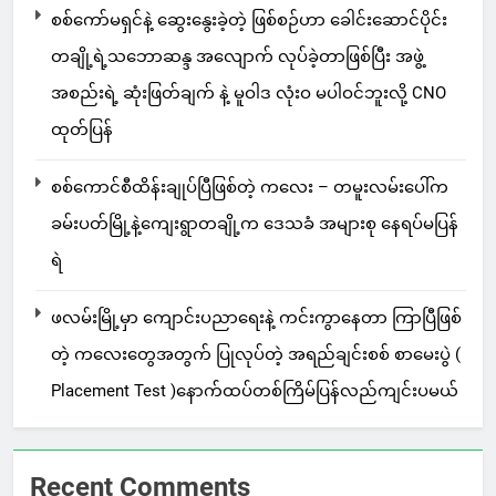
စစ်ကော်မရှင်နဲ့ ဆွေးနွေးခဲ့တဲ့ ဖြစ်စဉ်ဟာ ခေါင်းဆောင်ပိုင်း
တချို့ရဲ့သဘောဆန္ဒ အလျောက် လုပ်ခဲ့တာဖြစ်ပြီး အဖွဲ့
အစည်းရဲ့ ဆုံးဖြတ်ချက် နဲ့ မူဝါဒ လုံးဝ မပါဝင်ဘူးလို့ CNO
ထုတ်ပြန်
စစ်ကောင်စီထိန်းချုပ်ပြီဖြစ်တဲ့ ကလေး – တမူးလမ်းပေါ်က
ခမ်းပတ်မြို့နဲ့ကျေးရွာတချို့က ဒေသခံ အများစု နေရပ်မပြန်
ရဲ
ဖလမ်းမြို့မှာ ကျောင်းပညာရေးနဲ့ ကင်းကွာနေတာ ကြာပြီဖြစ်
တဲ့ ကလေးတွေအတွက် ပြုလုပ်တဲ့ အရည်ချင်းစစ် စာမေးပွဲ (
Placement Test )နောက်ထပ်တစ်ကြိမ်ပြန်လည်ကျင်းပမယ်
Recent Comments