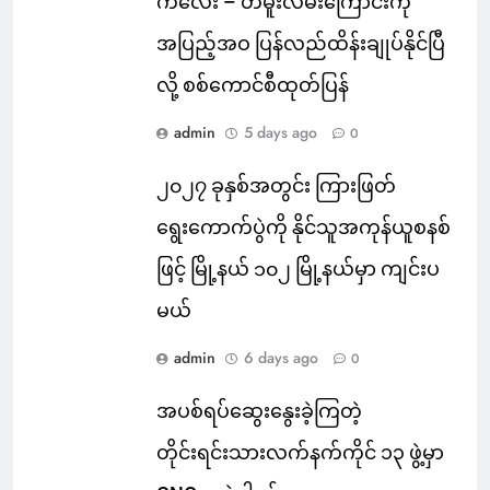
ကလေး – တမူးလမ်းကြောင်းကို
အပြည့်အဝ ပြန်လည်ထိန်းချုပ်နိုင်ပြီ
လို့ စစ်ကောင်စီထုတ်ပြန်
admin
5 days ago
0
၂၀၂၇ ခုနှစ်အတွင်း ကြားဖြတ်
ရွေးကောက်ပွဲကို နိုင်သူအကုန်ယူစနစ်
ဖြင့် မြို့နယ် ၁၀၂ မြို့နယ်မှာ ကျင်းပ
မယ်
admin
6 days ago
0
အပစ်ရပ်ဆွေးနွေးခဲ့ကြတဲ့
တိုင်းရင်းသားလက်နက်ကိုင် ၁၃ ဖွဲ့မှာ