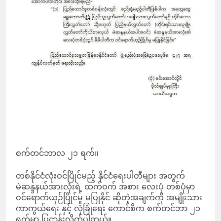
စက်တင်ဘာလ ၂၁ ရက်။
တစ်နိုင်ငံလုံးဝင်ပြိုင်မည့် နိုင်ငံရေးပါတီများ အတွက်
မဲဆန္ဒနယ်အားလုံးရဲ့ ထက်ဝက် အစား လေးပုံ တစ်ပုံမှာ
ဝင်ရောက်ယှဉ်ပြိုင်မှု မပြုနိုင် ဆိုတဲ့အချက်ကို အမျိုးသား
ကာကွယ်ရေး နှင့် လုံခြုံရေး ကောင်စီက စက်တင်ဘာ ၂၁
ရက်မှာ ပြဋ္ဌာန်းလိုက်ပါတယ်။