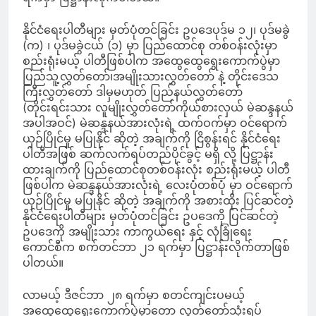
နိုင်ငံရေးပါတီများ မှတ်ပုံတင်ခြင်း ဥပဒေပုဒ်မ ၁၂၊ ပုဒ်မခွဲ
(က) ၊ ပုဒ်မခွဲငယ် (၁) မှာ ပြည်ထောင်စု တစ်ဝန်းလုံးမှာ
စည်းရုံးမယ့် ပါတီဖြစ်ပါက အထွေထွေရွေးကောက်ပွဲမှာ
ပြည်သူ့လွှတ်တော်၊အမျိုးသားလွှတ်တော် နဲ့ တိုင်းဒေသ
ကြီးလွှတ်တော် ဒါမှမဟုတ် ပြည်နယ်လွှတ်တော်
(တိုင်းရင်းသား လူမျိုးလွှတ်တော်ကိုယ်စားလှယ် မဲဆန္ဒနယ်
အပါအဝင်) မဲဆန္ဒနယ်အားလုံးရဲ့ ထက်ဝက်မှာ ဝင်ရောက်
ယှဉ်ပြိုင်မှု မပြုနိုင် ဆိုတဲ့ အချက်ကို ငြိစွန်းရင် နိုင်ငံရေး
ပါတီအဖြစ် ဆက်လက်ရပ်တည်ပိုင်ခွင့် မရှိ လို့ ပြဋ္ဌာန်း
ထားချက်ကို ပြည်ထောင်စုတစ်ဝန်းလုံး စည်းရုံးမယ့် ပါတီ
ဖြစ်ပါက မဲဆန္ဒနယ်အားလုံးရဲ့ လေးပုံတစ်ပုံ မှာ ဝင်ရောက်
ယှဉ်ပြိုင်မှု မပြုနိုင် ဆိုတဲ့ အချက်ကို အစားထိုး ပြင်ဆင်တဲ့
နိုင်ငံရေးပါတီများ မှတ်ပုံတင်ခြင်း ဥပဒေကို ပြင်ဆင်တဲ့
ဥပဒေကို အမျိုးသား ကာကွယ်ရေး နှင့် လုံခြုံရေး
ကောင်စီက စက်တင်ဘာ ၂၁ ရက်မှာ ပြဋ္ဌာန်းလိုက်တာဖြစ်
ပါတယ်။
လာမယ့် ဒီဇင်ဘာ ၂၈ ရက်မှာ စတင်ကျင်းပမယ့်
အထွေထွေရွေးကောက်ပွဲမှာတော့ လွှတ်တော်သုံးရပ်