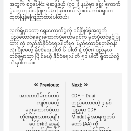
အတွက် စုစုပေါင်း မဲဆန္ဒနယ် (၇၁၂) နယ်မှာ ရွေး ကောက်
ပွဲတွေ ကျင်းပပြုလုပ်မှာ ဖြစ်တယ်လို့ စစ်ကော်မရှင်က
ထုတ်ပြန်ကြေညာထားပါတယ်။
လက်ရှိမှာတော့ ရွေးကောက်ပွဲကို ဝင်ပြိုင်ဖို့အတွက်
ပြည်ထောင်စုရွေးကောက်ပွဲကော်မရှင်က မှတ်ပုံတင်ခွင့်ပြု
ထား တဲ့ တည်ဆဲနိုင်ငံရေးပါတီမှာ ပြည်ထောင်စုတစ်ဝန်း
လုံးပြိုင်မယ့် နိုင်ငံရေးပါတီ ၆ ပါတီ နဲ့ တိုင်း/ပြည်နယ်
တစ်ခုမှာသာ ပြိုင်မယ့် နိုင်ငံရေးပါတီ ၅၁ ပါတီ ရှိတယ်လို့
သိရပါတယ်။
Previous:
Next:
Post
navigation
အာဏာသိမ်းစစ်တပ်
CDF – Daai
ကျင်းပမယ့်
တည်ထောင်တဲ့ ၄ နှစ်
ရွေးကောက်ပွဲဟာ
ပြည့်မှာ CDF –
တိုင်းရင်းသားလူမျိုး
Mindat နဲ့ အာရက္ခတပ်
ပေါင်းစုံရဲ့ဆန္ဒနဲ့
တော် (AA) ကို
ဆန့်ကျင်ကြောင်း
ကျေးဇူးတင်ကြောင်း