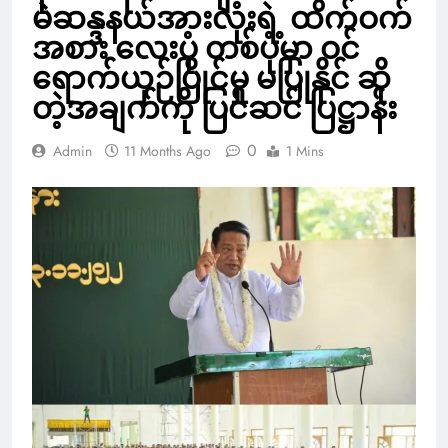
မဲဆန္ဒနယ်အားလုံးရဲ့ ထက်ဝက်
အစား လေးပုံ တစ်ပုံမှာ ဝင်
ရောက်ယှဉ်ပြိုင်မှု မပြုနိုင် ဆို
တဲ့အချက်ကို ပြင်ဆင် ပြဋ္ဌာန်း
0
Admin
11 Months Ago
1 Mins