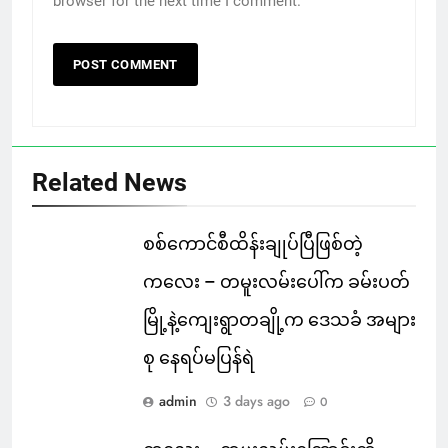
browser for the next time I comment.
Related News
စစ်ကောင်စီထိန်းချုပ်ပြီဖြစ်တဲ့
ကလေး – တမူးလမ်းပေါ်က ခမ်းပတ်
မြို့နဲ့ကျေးရွာတချို့က ဒေသခံ အများ
စု နေရပ်မပြန်ရဲ
admin
3 days ago
0