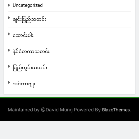
Uncategorized
ချင်းပြည်သတင်း
ဆောင်းပါး
နိုင်ငံတကာသတင်း
ပြည်တွင်းသတင်း
အင်တာဗျုး
Maintained by @David Mung Powered By
.
BlazeThemes