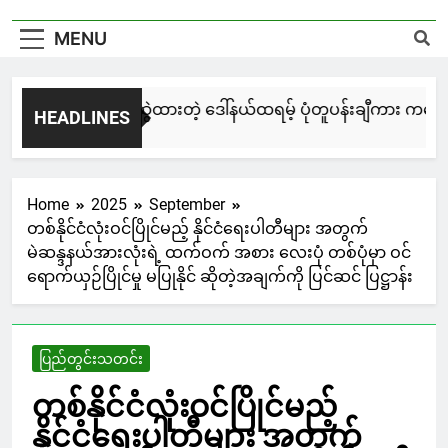
MENU
မြင်းချေးနဲ့ ရေးဆွဲထားတဲ့ ဒေါ်နယ်ထရမ့် ပုံတူပန်းချီကား ကနေဒါမ
HEADLINES
2 Days Ago
Home
2025
September
တစ်နိုင်ငံလုံးဝင်ပြိုင်မည့် နိုင်ငံရေးပါတီများ အတွက်
မဲဆန္ဒနယ်အားလုံးရဲ့ ထက်ဝက် အစား လေးပုံ တစ်ပုံမှာ ဝင်
ရောက်ယှဉ်ပြိုင်မှု မပြုနိုင် ဆိုတဲ့အချက်ကို ပြင်ဆင် ပြဋ္ဌာန်း
ပြည်တွင်းသတင်း
တစ်နိုင်ငံလုံးဝင်ပြိုင်မည့်
နိုင်ငံရေးပါတီများ အတွက်