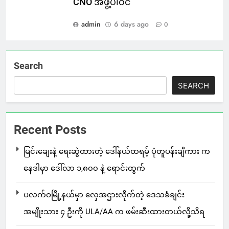
CNO အဖွဲ့ပါဝင်
admin
6 days ago
0
Search
SEARCH
Recent Posts
မြင်းချေးနဲ့ ရေးဆွဲထားတဲ့ ဒေါ်နယ်ထရမ့် ပုံတူပန်းချီကား က
နေဒါမှာ ဒေါ်လာ ၁,၈၀၀ နဲ့ ရောင်းထွက်
ပလက်ဝမြို့နယ်မှာ လှေအဌားလိုက်တဲ့ ဒေသခံချင်း
အမျိုးသား ၄ ဦးကို ULA/AA က ဖမ်းဆီးထားတယ်လို့သိရ