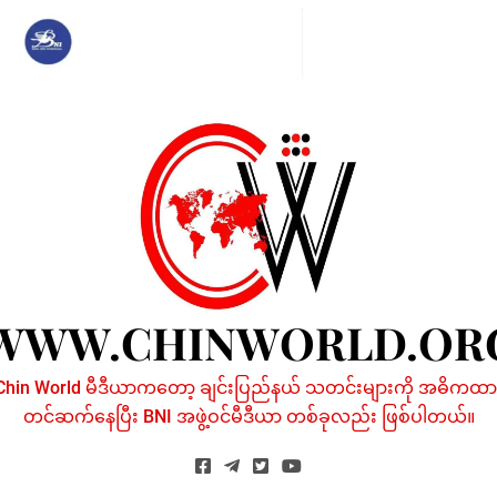
Skip
to
content
WWW.CHINWORLD.OR
Chin World မီဒီယာကတော့ ချင်းပြည်နယ် သတင်းများကို အဓိကထာ
တင်ဆက်နေပြီး BNI အဖွဲ့ဝင်မီဒီယာ တစ်ခုလည်း ဖြစ်ပါတယ်။