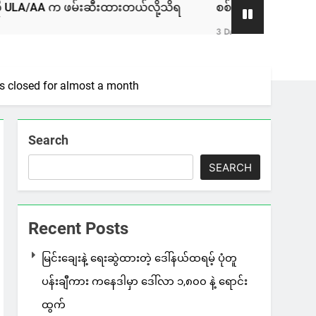
က ဖမ်းဆီးထားတယ်လို့သိရ
စစ်ကော်မရှင်နဲ့ ဆွေးနွေးခဲ့တဲ့ ဖ
3 Days Ago
as closed for almost a month
Search
SEARCH
Recent Posts
မြင်းချေးနဲ့ ရေးဆွဲထားတဲ့ ဒေါ်နယ်ထရမ့် ပုံတူ
ပန်းချီကား ကနေဒါမှာ ဒေါ်လာ ၁,၈၀၀ နဲ့ ရောင်း
ထွက်