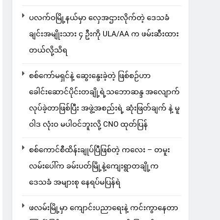
ပလက်ဝမြို့နယ်မှာ လှေအဌားလိုက်တဲ့ ဒေသခံ
ချင်းအမျိုးသား ၄ ဦးကို ULA/AA က ဖမ်းဆီးထား
တယ်လို့သိရ
စစ်ကော်မရှင်နဲ့ ဆွေးနွေးခဲ့တဲ့ ဖြစ်စဉ်ဟာ
ခေါင်းဆောင်ပိုင်းတချို့ရဲ့သဘောဆန္ဒ အလျောက်
လုပ်ခဲ့တာဖြစ်ပြီး အဖွဲ့အစည်းရဲ့ ဆုံးဖြတ်ချက် နဲ့ မူ
ဝါဒ လုံးဝ မပါဝင်ဘူးလို့ CNO ထုတ်ပြန်
စစ်ကောင်စီထိန်းချုပ်ပြီဖြစ်တဲ့ ကလေး – တမူး
လမ်းပေါ်က ခမ်းပတ်မြို့နဲ့ကျေးရွာတချို့က
ဒေသခံ အများစု နေရပ်မပြန်ရဲ
ဖလမ်းမြို့မှာ ကျောင်းပညာရေးနဲ့ ကင်းကွာနေတာ