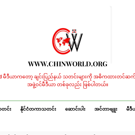
WWW.CHINWORLD.ORG
ld မီဒီယာကတော့ ချင်းပြည်နယ် သတင်းများကို အဓိကထားတင်ဆက်န
အဖွဲ့ဝင်မီဒီယာ တစ်ခုလည်း ဖြစ်ပါတယ်။
သတင်း
နိုင်ငံတကာသတင်း
ဆောင်းပါး
အင်တာဗျူး
မီဒီ