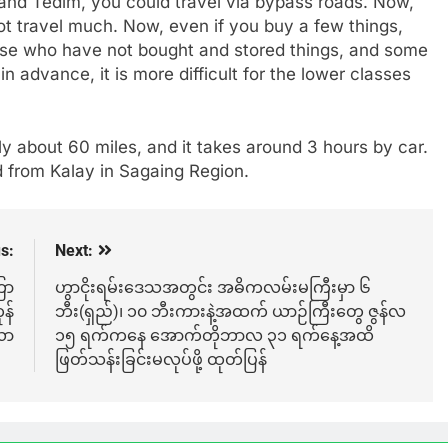
 and Tedim, you could travel via bypass roads. Now,
t travel much. Now, even if you buy a few things,
those who have not bought and stored things, and some
in advance, it is more difficult for the lower classes
 about 60 miles, and it takes around 3 hours by car.
d from Kalay in Sagaing Region.
s:
Next:
ြာ
ဟွာငိုးရမ်းဒေသအတွင်း အဓိကလမ်းမကြီးမှာ ၆
န်
ဘီး(ရှည်)၊ ၁၀ ဘီးကားနဲ့အထက် ယာဉ်ကြီးတွေ ဇွန်လ
လာ
၁၅ ရက်ကနေ အောက်တိုဘာလ ၃၁ ရက်နေ့အထိ
ဖြတ်သန်းခြင်းမလုပ်ဖို့ ထုတ်ပြန်