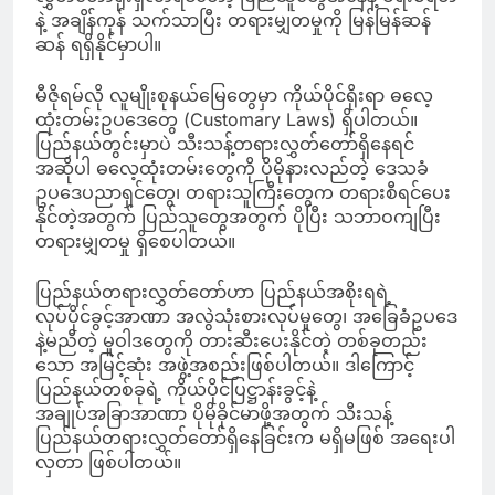
နဲ့ အချိန်ကုန် သက်သာပြီး တရားမျှတမှုကို မြန်မြန်ဆန်
ဆန် ရရှိနိုင်မှာပါ။
မီဇိုရမ်လို လူမျိုးစုနယ်မြေတွေမှာ ကိုယ်ပိုင်ရိုးရာ ဓလေ့
ထုံးတမ်းဥပဒေတွေ (Customary Laws) ရှိပါတယ်။
ပြည်နယ်တွင်းမှာပဲ သီးသန့်တရားလွှတ်တော်ရှိနေရင်
အဆိုပါ ဓလေ့ထုံးတမ်းတွေကို ပိုမိုနားလည်တဲ့ ဒေသခံ
ဥပဒေပညာရှင်တွေ၊ တရားသူကြီးတွေက တရားစီရင်ပေး
နိုင်တဲ့အတွက် ပြည်သူတွေအတွက် ပိုပြီး သဘာဝကျပြီး
တရားမျှတမှု ရှိစေပါတယ်။
ပြည်နယ်တရားလွှတ်တော်ဟာ ပြည်နယ်အစိုးရရဲ့
လုပ်ပိုင်ခွင့်အာဏာ အလွဲသုံးစားလုပ်မှုတွေ၊ အခြေခံဥပဒေ
နဲ့မညီတဲ့ မူဝါဒတွေကို တားဆီးပေးနိုင်တဲ့ တစ်ခုတည်း
သော အမြင့်ဆုံး အဖွဲ့အစည်းဖြစ်ပါတယ်။ ဒါကြောင့်
ပြည်နယ်တစ်ခုရဲ့ ကိုယ်ပိုင်ပြဋ္ဌာန်းခွင့်နဲ့
အချုပ်အခြာအာဏာ ပိုမိုခိုင်မာဖို့အတွက် သီးသန့်
ပြည်နယ်တရားလွှတ်တော်ရှိနေခြင်းက မရှိမဖြစ် အရေးပါ
လှတာ ဖြစ်ပါတယ်။