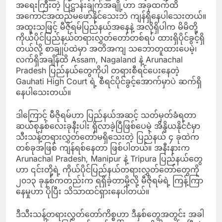
အရေးကြီးတဲ့ ပြဋ္ဌာန်းချက်အချို့ဟာ အခုထက်ထိ
အကောင်အထည်မဖော်နိုင်သေးဘဲ ကျန်ရှိနေပါသေးတယ်။
အထူးသဖြင့် မီဇိုရမ်ပြည်နယ်အနေနဲ့ အလိုရှိပါက မိမိတို့
ကိုယ်ပိုင်ပြည်နယ်တရားလွှတ်တော်တစ်ရပ် ထားရှိပိုင်ခွင့်ရှိ
တယ်လို့ စာချုပ်ထဲမှာ အတိအကျ သဘောတူထားပေမဲ့၊
လက်ရှိအချိန်ထိ Assam, Nagaland နဲ့ Arunachal
Pradesh ပြည်နယ်တွေကိုပါ တရားစီရင်ပေးနေတဲ့
Gauhati High Court ရဲ့ စီရင်ပိုင်ခွင့်အောက်မှာပဲ ဆက်ရှိ
နေပါသေးတယ်။
ဒါကြောင့် မီဇိုရမ်ဟာ ပြည်နယ်အဆင့် သတ်မှတ်ခံရတာ
ဆယ်စုနှစ်လေးခုနီးပါး ရှိလာခဲ့ပြီဖြစ်ပေမဲ့ အိန္ဒိယနိုင်ငံမှာ
သီးသန့်တရားလွှတ်တော်မရှိသေးတဲ့ ပြည်နယ် ၄ ခုထဲက
တစ်ခုအဖြစ် ကျန်ရစ်နေတာ ဖြစ်ပါတယ်။ အနီးနားက
Arunachal Pradesh, Manipur နဲ့ Tripura ပြည်နယ်တွေ
ဟာ ၎င်းတို့ရဲ့ ကိုယ်ပိုင်ပြည်နယ်တရားလွှတ်တော်တွေကို
၂၀၁၃ ခုနှစ်ကတည်းက ရရှိခဲ့တာမို့လို့ မီဇိုရမ်ရဲ့ ကြန့်ကြာ
နေမှုဟာ ပိုပြီး သိသာထင်ရှားနေပါတယ်။
ဒီသီးသန့်တရားလွှတ်တော်ကိစ္စဟာ ဒီနှစ်တွေအတွင်း အခါ