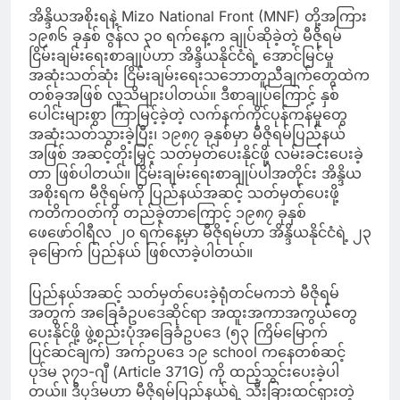
အိန္ဒိယအစိုးရနဲ့ Mizo National Front (MNF) တို့အကြား
၁၉၈၆ ခုနှစ် ဇွန်လ ၃၀ ရက်နေ့က ချုပ်ဆိုခဲ့တဲ့ မီဇိုရမ်
ငြိမ်းချမ်းရေးစာချုပ်ဟာ အိန္ဒိယနိုင်ငံရဲ့ အောင်မြင်မှု
အဆုံးသတ်ဆုံး ငြိမ်းချမ်းရေးသဘောတူညီချက်တွေထဲက
တစ်ခုအဖြစ် လူသိများပါတယ်။ ဒီစာချုပ်ကြောင့် နှစ်
ပေါင်းများစွာ ကြာမြင့်ခဲ့တဲ့ လက်နက်ကိုင်ပုန်ကန်မှုတွေ
အဆုံးသတ်သွားခဲ့ပြီး၊ ၁၉၈၇ ခုနှစ်မှာ မီဇိုရမ်ပြည်နယ်
အဖြစ် အဆင့်တိုးမြှင့် သတ်မှတ်ပေးနိုင်ဖို့ လမ်းခင်းပေးခဲ့
တာ ဖြစ်ပါတယ်။ ငြိမ်းချမ်းရေးစာချုပ်ပါအတိုင်း အိန္ဒိယ
အစိုးရက မီဇိုရမ်ကို ပြည်နယ်အဆင့် သတ်မှတ်ပေးဖို့
ကတိကဝတ်ကို တည်ခဲ့တာကြောင့် ၁၉၈၇ ခုနှစ်
ဖေဖော်ဝါရီလ ၂၀ ရက်နေ့မှာ မီဇိုရမ်ဟာ အိန္ဒိယနိုင်ငံရဲ့ ၂၃
ခုမြောက် ပြည်နယ် ဖြစ်လာခဲ့ပါတယ်။
ပြည်နယ်အဆင့် သတ်မှတ်ပေးခဲ့ရုံတင်မကဘဲ မီဇိုရမ်
အတွက် အခြေခံဥပဒေဆိုင်ရာ အထူးအကာအကွယ်တွေ
ပေးနိုင်ဖို့ ဖွဲ့စည်းပုံအခြေခံဥပဒေ (၅၃ ကြိမ်မြောက်
ပြင်ဆင်ချက်) အက်ဥပဒေ ၁၉ school ကနေတစ်ဆင့်
ပုဒ်မ ၃၇၁-ဂျီ (Article 371G) ကို ထည့်သွင်းပေးခဲ့ပါ
တယ်။ ဒီပုဒ်မဟာ မီဇိုရမ်ပြည်နယ်ရဲ့ သီးခြားထင်ရှားတဲ့