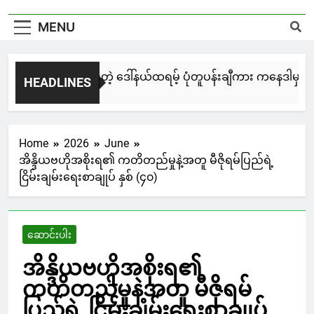
MENU
ေးနဲ့ ရေးဆွဲထားတဲ့ ဒေါ်နယ်ထရမ့် ပုံတူပန်းချီကား ကနေဒါမှာ ဒေါ်လာ 
HEADLINES
go
Home
2026
June
အိန္ဒိယဗဟိုအစိုးရ၏ ကတိတည်မှုနဲ့အတူ မီဇိုရမ်ပြည်ရဲ့
ငြိမ်းချမ်းရေးစာချုပ် နှစ် (၄၀)
ဆောင်းပါး
အိန္ဒိယဗဟိုအစိုးရ၏
ကတိတည်မှုနဲ့အတူ မီဇိုရမ်
ပြည်ရဲ့ ငြိမ်းချမ်းရေးစာချုပ်