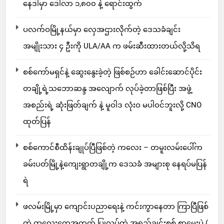
နေဒါမှာ ဒေါ်လာ ၁,၈၀၀ နဲ့ ရောင်းထွက်
ပလက်ဝမြို့နယ်မှာ လှေအဌားလိုက်တဲ့ ဒေသခံချင်း
အမျိုးသား ၄ ဦးကို ULA/AA က ဖမ်းဆီးထားတယ်လို့သိရ
စစ်ကော်မရှင်နဲ့ ဆွေးနွေးခဲ့တဲ့ ဖြစ်စဉ်ဟာ ခေါင်းဆောင်ပိုင်း
တချို့ရဲ့သဘောဆန္ဒ အလျောက် လုပ်ခဲ့တာဖြစ်ပြီး အဖွဲ့
အစည်းရဲ့ ဆုံးဖြတ်ချက် နဲ့ မူဝါဒ လုံးဝ မပါဝင်ဘူးလို့ CNO
ထုတ်ပြန်
စစ်ကောင်စီထိန်းချုပ်ပြီဖြစ်တဲ့ ကလေး – တမူးလမ်းပေါ်က
ခမ်းပတ်မြို့နဲ့ကျေးရွာတချို့က ဒေသခံ အများစု နေရပ်မပြန်
ရဲ
ဖလမ်းမြို့မှာ ကျောင်းပညာရေးနဲ့ ကင်းကွာနေတာ ကြာပြီဖြစ်
တဲ့ ကလေးတွေအတွက် ပြုလုပ်တဲ့ အရည်ချင်းစစ် စာမေးပွဲ (