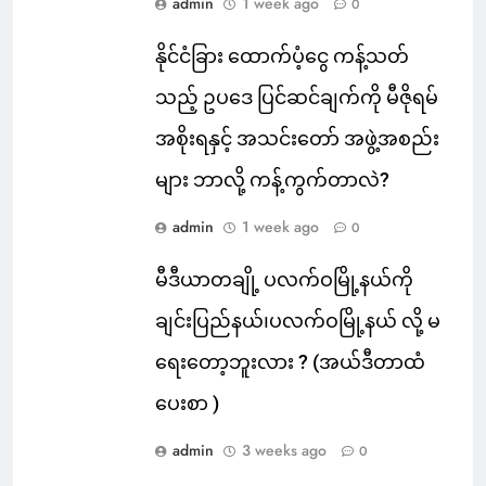
admin
1 week ago
0
နိုင်ငံခြား ထောက်ပံ့ငွေ ကန့်သတ်
သည့် ဥပဒေ ပြင်ဆင်ချက်ကို မီဇိုရမ်
အစိုးရနှင့် အသင်းတော် အဖွဲ့အစည်း
များ ဘာလို့ ကန့်ကွက်တာလဲ?
admin
1 week ago
0
မီဒီယာတချို့ ပလက်ဝမြို့နယ်ကို
ချင်းပြည်နယ်၊ပလက်ဝမြို့နယ် လို့ မ
ရေးတော့ဘူးလား ? (အယ်ဒီတာထံ
ပေးစာ )
admin
3 weeks ago
0