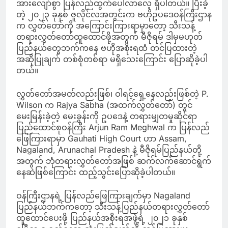
အားလျော်စွာ ပြန်လည်ထွက်ပေါ်လာလေ့ ရှိပါတယ်။ ပြီးခဲ့
တဲ့ ၂၀၂၃ ခုနှစ် ဇူလိုင်လအတွင်းက ဗဟိုဥပဒေဝန်ကြီးဌာန
က လွှတ်တော်ကို အကြောင်းကြားရာမှာတော့ သီးသန့်
တရားလွှတ်တော်ထူထောင်ဖို့အတွက် မီဇိုရမ် ဒါမှမဟုတ်
ပြည်နယ်တွေဘက်ကနေ ဗဟိုအစိုးရထံ တင်ပြထားတဲ့
အဆိုပြုချက် တစ်စုံတစ်ရာ မရှိသေးကြောင်း ပြောဆိုခဲ့ပါ
တယ်။
လွှတ်တော်အမတ်လည်းဖြစ်၊ ဝါရင့်ရှေ့နေလည်းဖြစ်တဲ့ P.
Wilson က Rajya Sabha (အထက်လွှတ်တော်) တွင်
မေးမြန်းခဲ့တဲ့ မေးခွန်းကို ဥပဒေနဲ့ တရားမျှတမှုဆိုင်ရာ
ပြည်ထောင်စုဝန်ကြီး Arjun Ram Meghwal က ပြန်လည်
ဖြေကြားရာမှာ Gauhati High Court ဟာ Assam,
Nagaland, Arunachal Pradesh နဲ့ မီဇိုရမ်ပြည်နယ်တို့
အတွက် ဘုံတရားလွှတ်တော်အဖြစ် ဆက်လက်ဆောင်ရွက်
နေဆဲဖြစ်ကြောင်း ထည့်သွင်းပြောဆိုခဲ့ပါတယ်။
ဝန်ကြီးဌာနရဲ့ ပြန်လည်ဖြေကြားချက်မှာ Nagaland
ပြည်နယ်ဘက်ကတော့ သီးသန့်ပြည်နယ်တရားလွှတ်တော်
ထူထောင်ပေးဖို့ ပြည်နယ်အစိုးရအဖွဲ့ရဲ့ ၂၀၂၁ ခုနှစ်