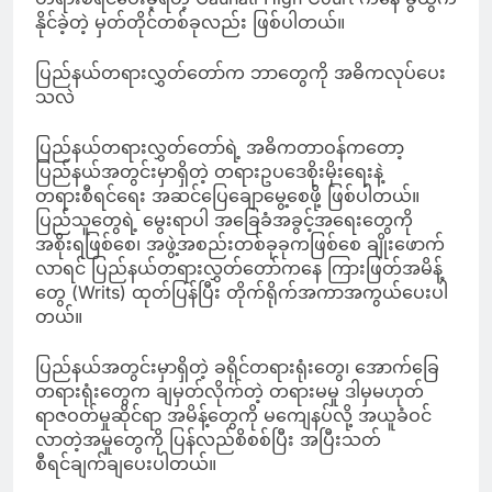
နိုင်ခဲ့တဲ့ မှတ်တိုင်တစ်ခုလည်း ဖြစ်ပါတယ်။
ပြည်နယ်တရားလွှတ်တော်က ဘာတွေကို အဓိကလုပ်ပေး
သလဲ
ပြည်နယ်တရားလွှတ်တော်ရဲ့ အဓိကတာဝန်ကတော့
ပြည်နယ်အတွင်းမှာရှိတဲ့ တရားဥပဒေစိုးမိုးရေးနဲ့
တရားစီရင်ရေး အဆင်ပြေချောမွေ့စေဖို့ ဖြစ်ပါတယ်။
ပြည်သူတွေရဲ့ မွေးရာပါ အခြေခံအခွင့်အရေးတွေကို
အစိုးရဖြစ်စေ၊ အဖွဲ့အစည်းတစ်ခုခုကဖြစ်စေ ချိုးဖောက်
လာရင် ပြည်နယ်တရားလွှတ်တော်ကနေ ကြားဖြတ်အမိန့်
တွေ (Writs) ထုတ်ပြန်ပြီး တိုက်ရိုက်အကာအကွယ်ပေးပါ
တယ်။
ပြည်နယ်အတွင်းမှာရှိတဲ့ ခရိုင်တရားရုံးတွေ၊ အောက်ခြေ
တရားရုံးတွေက ချမှတ်လိုက်တဲ့ တရားမမှု ဒါမှမဟုတ်
ရာဇဝတ်မှုဆိုင်ရာ အမိန့်တွေကို မကျေနပ်လို့ အယူခံဝင်
လာတဲ့အမှုတွေကို ပြန်လည်စိစစ်ပြီး အပြီးသတ်
စီရင်ချက်ချပေးပါတယ်။