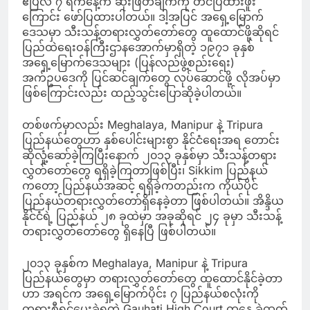
ဧပြီလ ၇ ရက်နေ့က ဆုံးဖြတ်ချက်ကို တင်ပြထားဖူး
ကြောင်း ဖော်ပြထားပါတယ်။ ဒါ့အပြင် အရှေ့မြောက်
ဒေသမှာ သီးသန့်တရားလွှတ်တော်တွေ ထူထောင်ဖို့ဆိုရင်
ပြည်ထဲရေးဝန်ကြီးဌာနအောက်မှာရှိတဲ့ ၁၉၇၁ ခုနှစ်
အရှေ့မြောက်ဒေသများ (ပြန်လည်ဖွဲ့စည်းရေး)
အက်ဥပဒေကို ပြင်ဆင်ချက်တွေ လုပ်ဆောင်ဖို့ လိုအပ်မှာ
ဖြစ်ကြောင်းလည်း ထည့်သွင်းပြောဆိုခဲ့ပါတယ်။
တစ်ဖက်မှာလည်း Meghalaya, Manipur နဲ့ Tripura
ပြည်နယ်တွေဟာ နှစ်ပေါင်းများစွာ နိုင်ငံရေးအရ တောင်း
ဆိုလှုံ့ဆော်ခဲ့ကြပြီးနောက် ၂၀၁၃ ခုနှစ်မှာ သီးသန့်တရား
လွှတ်တော်တွေ ရရှိခဲ့ကြတာဖြစ်ပြီး၊ Sikkim ပြည်နယ်
ကတော့ ပြည်နယ်အဆင့် ရရှိခဲ့ကတည်းက ကိုယ်ပိုင်
ပြည်နယ်တရားလွှတ်တော်ရှိနေခဲ့တာ ဖြစ်ပါတယ်။ အိန္ဒိယ
နိုင်ငံရဲ့ ပြည်နယ် ၂၈ ခုထဲမှာ အခုဆိုရင် ၂၄ ခုမှာ သီးသန့်
တရားလွှတ်တော်တွေ ရှိနေပြီ ဖြစ်ပါတယ်။
၂၀၁၃ ခုနှစ်က Meghalaya, Manipur နဲ့ Tripura
ပြည်နယ်တွေမှာ တရားလွှတ်တော်တွေ ထူထောင်နိုင်ခဲ့တာ
ဟာ အရင်က အရှေ့မြောက်ပိုင်း ၇ ပြည်နယ်စလုံးကို
တရားစီရင်ပေးခဲ့ရတဲ့ Gauhati High Court ကနေ ခွဲထွက်