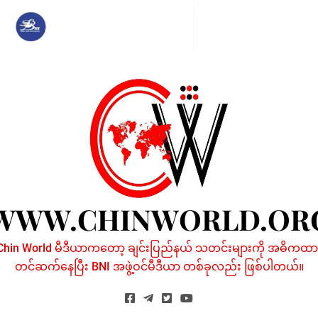
Skip
to
content
WWW.CHINWORLD.OR
Chin World မီဒီယာကတော့ ချင်းပြည်နယ် သတင်းများကို အဓိကထာ
တင်ဆက်နေပြီး BNI အဖွဲ့ဝင်မီဒီယာ တစ်ခုလည်း ဖြစ်ပါတယ်။