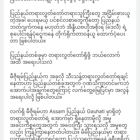
ပြည်နယ်တရားလွှတ်တော်တရားသူကြီးတွေ အငြိမ်းစားယူ
တဲ့အခါ ပေးရမယ့် ပင်စင်လစာတွေကိုတော့ ပြည်နယ်
ဘတ်ဂျက်ကနေ မဟုတ်ဘဲ အိန္ဒိယဗဟိုအစိုးရ (ဒေလီ) ရဲ့
စုပေါင်းရန်ပုံငွေကနေ တိုက်ရိုက်တာဝန်ယူ ထောက်ပံ့ပေး
တာ ဖြစ်ပါတယ်။
ပြည်နယ်တစ်ခုမှာ တရားလွှတ်တော်ရှိဖို့ ဘယ်လောက်
အထိ အရေးပါသလဲ
မီဇိုရမ်ပြည်နယ်က အခုလို သီးသန့်တရားလွှတ်တော်ရချင်
နေတာဟာ ပြည်နယ်တစ်ခုအတွက် ဂုဏ်သိက္ခာတင်မကဘဲ
အောက်ပါအချက်တွေကြောင့် လက်တွေ့မြေပြင်မှာ အလွန်
အရေးပါလို့ ဖြစ်ပါတယ်။
လက်ရှိ မီဇိုရမ်ဟာ Assam ပြည်နယ် Gauhati မှာရှိတဲ့
တရားလွှတ်တော်ရဲ့ အောက်မှာ ရှိနေတာမို့လို့ အမှု
အခင်းကိစ္စတွေအတွက် အဝေးကြီး သွားရသလို အမှုတွေ
လည်း ကြန့်ကြာနေတတ်ပါတယ်။ မိမိပြည်နယ်မှာ တရား
လွှတ်တော်ရုံးရှိလာရင်တော့ ပြည်သူတွေအနေနဲ့ ခရီးစရိတ်