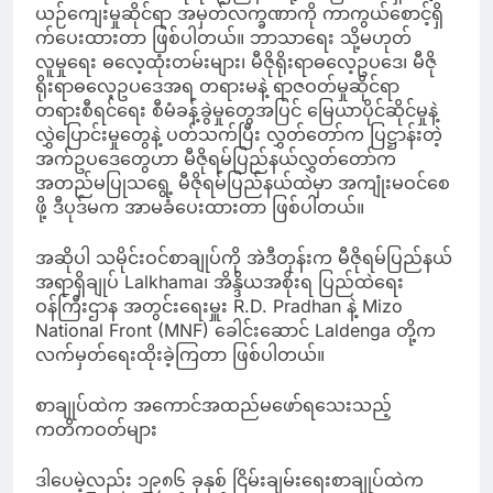
ယဉ်ကျေးမှုဆိုင်ရာ အမှတ်လက္ခဏာကို ကာကွယ်စောင့်ရှိ
က်ပေးထားတာ ဖြစ်ပါတယ်။ ဘာသာရေး သို့မဟုတ်
လူမှုရေး ဓလေ့ထုံးတမ်းများ၊ မီဇိုရိုးရာဓလေ့ဥပဒေ၊ မီဇို
ရိုးရာဓလေ့ဥပဒေအရ တရားမနဲ့ ရာဇဝတ်မှုဆိုင်ရာ
တရားစီရင်ရေး စီမံခန့်ခွဲမှုတွေအပြင် မြေယာပိုင်ဆိုင်မှုနဲ့
လွှဲပြောင်းမှုတွေနဲ့ ပတ်သက်ပြီး လွှတ်တော်က ပြဋ္ဌာန်းတဲ့
အက်ဥပဒေတွေဟာ မီဇိုရမ်ပြည်နယ်လွှတ်တော်က
အတည်မပြုသရွေ့ မီဇိုရမ်ပြည်နယ်ထဲမှာ အကျုံးမဝင်စေ
ဖို့ ဒီပုဒ်မက အာမခံပေးထားတာ ဖြစ်ပါတယ်။
အဆိုပါ သမိုင်းဝင်စာချုပ်ကို အဲဒီတုန်းက မီဇိုရမ်ပြည်နယ်
အရာရှိချုပ် Lalkhama၊ အိန္ဒိယအစိုးရ ပြည်ထဲရေး
ဝန်ကြီးဌာန အတွင်းရေးမှူး R.D. Pradhan နဲ့ Mizo
National Front (MNF) ခေါင်းဆောင် Laldenga တို့က
လက်မှတ်ရေးထိုးခဲ့ကြတာ ဖြစ်ပါတယ်။
စာချုပ်ထဲက အကောင်အထည်မဖော်ရသေးသည့်
ကတိကဝတ်များ
ဒါပေမဲ့လည်း ၁၉၈၆ ခုနှစ် ငြိမ်းချမ်းရေးစာချုပ်ထဲက