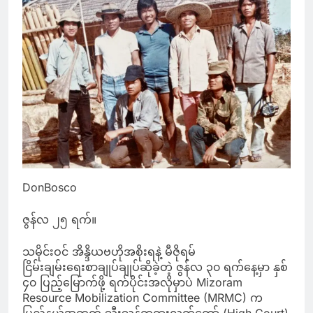
DonBosco
ဇွန်လ ၂၅ ရက်။
သမိုင်းဝင် အိန္ဒိယဗဟိုအစိုးရနဲ့ မီဇိုရမ်
ငြိမ်းချမ်းရေးစာချုပ်ချုပ်ဆိုခဲ့တဲ့ ဇွန်လ ၃၀ ရက်နေ့မှာ နှစ်
၄၀ ပြည့်မြောက်ဖို့ ရက်ပိုင်းအလိုမှာပဲ Mizoram
Resource Mobilization Committee (MRMC) က