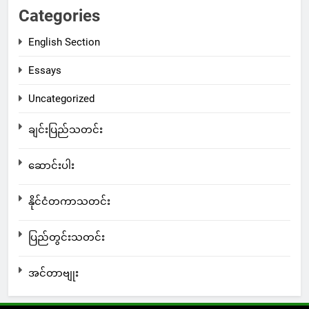
Categories
English Section
Essays
Uncategorized
ချင်းပြည်သတင်း
ဆောင်းပါး
နိုင်ငံတကာသတင်း
ပြည်တွင်းသတင်း
အင်တာဗျုး