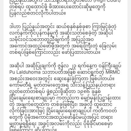
ပြည်နယ်အတွက် သီးသန့်တရားလွှတ်တော် (High Court)
တစ်ရပ် ထူထောင်ဖို့ ဖိအားပေးတောင်းဆိုမှုတွေကို
ပြန်လည်စတင်လိုက်ပါတယ်။
ဒါဟာ ပြည်နယ်အတွင်း ဆယ်စုနှစ်နှစ်ခုစာ ကြာမြင့်ခဲ့တဲ့
လက်နက်ကိုင်ပုန်ကန်မှုကို အဆုံးသတ်စေခဲ့တဲ့ အဆိုပါ
သမိုင်းဝင်သဘောတူညီချက်ကို အပြည့်အဝ
အကောင်အထည်ဖော်ဖို့အတွက် အရေးကြီးတဲ့ ခြေလှမ်း
တစ်ရပ်ဖြစ်ကြောင်းလည်း ဖော်ပြထားပါတယ်။
အဆိုပါ အဆိုပြုချက်ကို ဇွန်လ ၂၃ ရက်နေ့က ဝန်ကြီးချုပ်
Pu Lalduhoma သဘာပတိအဖြစ် ဆောင်ရွက်တဲ့ MRMC
အစည်းအဝေးအတွင်း ဆွေးနွေးခဲ့ကြတာ ဖြစ်ပါတယ်။
ကော်မတီရဲ့ မှတ်တမ်းတွေအရ သီးသန့်ပြည်နယ်တရား
လွှတ်တော်တစ်ရပ် ဖွဲ့စည်းဖို့ဆိုတာ ၁၉၈၆ ခုနှစ်
ငြိမ်းချမ်းရေးစာချုပ်မှာ ကတည်းက မျှော်မှန်းပြဋ္ဌာန်းထား
တဲ့ အချက်တွေထဲက တစ်ခုဖြစ်ပြီး၊ အခုလို ထူထောင်
လိုက်ခြင်းအားဖြင့် ငြိမ်းချမ်းရေးစာချုပ်ပါ ကတိကဝတ်
တွေကို ပိုမိုအကောင်အထည်ဖော်နိုင်မယ့်အပြင် တရား
မျှတမှုရရှိရေး အခွင့်အလမ်းကိုလည်း ပိုမိုခိုင်မာစေမှာ
ဖြစ်ကြောင်း ဆိုပါတယ်။