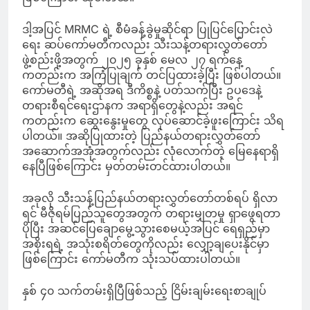
ဒါ့အပြင် MRMC ရဲ့ စီမံခန့်ခွဲမှုဆိုင်ရာ ပြုပြင်ပြောင်းလဲ
ရေး ဆပ်ကော်မတီကလည်း သီးသန့်တရားလွှတ်တော်
ဖွဲ့စည်းဖို့အတွက် ၂၀၂၅ ခုနှစ် မေလ ၂၇ ရက်နေ့
ကတည်းက အကြံပြုချက် တင်ပြထားခဲ့ပြီး ဖြစ်ပါတယ်။
ကော်မတီရဲ့ အဆိုအရ ဒီကိစ္စနဲ့ ပတ်သက်ပြီး ဥပဒေနဲ့
တရားစီရင်ရေးဌာနက အရာရှိတွေနဲ့လည်း အရင်
ကတည်းက ဆွေးနွေးမှုတွေ လုပ်ဆောင်ခဲ့ဖူးကြောင်း သိရ
ပါတယ်။ အဆိုပြုထားတဲ့ ပြည်နယ်တရားလွှတ်တော်
အဆောက်အအုံအတွက်လည်း လုံလောက်တဲ့ မြေနေရာရှိ
နေပြီဖြစ်ကြောင်း မှတ်တမ်းတင်ထားပါတယ်။
အခုလို သီးသန့်ပြည်နယ်တရားလွှတ်တော်တစ်ရပ် ရှိလာ
ရင် မီဇိုရမ်ပြည်သူတွေအတွက် တရားမျှတမှု ရှာဖွေရတာ
ပိုပြီး အဆင်ပြေချောမွေ့သွားစေမယ့်အပြင် ရေရှည်မှာ
အစိုးရရဲ့ အသုံးစရိတ်တွေကိုလည်း လျှော့ချပေးနိုင်မှာ
ဖြစ်ကြောင်း ကော်မတီက သုံးသပ်ထားပါတယ်။
နှစ် ၄၀ သက်တမ်းရှိပြီဖြစ်သည့် ငြိမ်းချမ်းရေးစာချုပ်