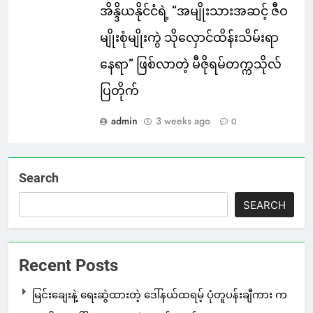
အိန္ဒိယနိုင်ငံရဲ့ “အမျိုးသားအဆင့် ဇီဝ
မျိုးစုံမျိုးကွဲ သိုလှောင်ထိန်းသိမ်းရာ
နေရာ” ဖြစ်လာတဲ့ မီဇိုရမ်တက္ကသိုလ်
ပြတိုက်
admin
3 weeks ago
0
Search
SEARCH
Recent Posts
မြင်းချေးနဲ့ ရေးဆွဲထားတဲ့ ဒေါ်နယ်ထရမ့် ပုံတူပန်းချီကား က