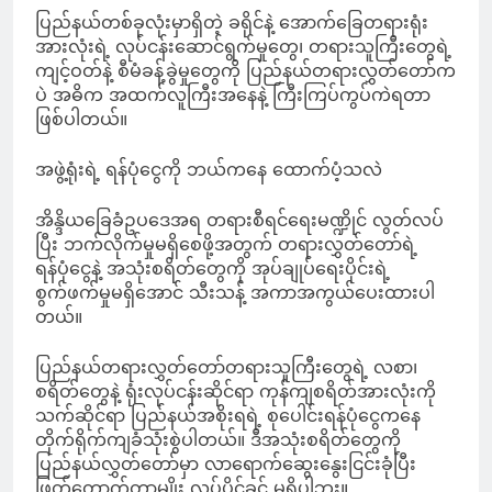
ပြည်နယ်တစ်ခုလုံးမှာရှိတဲ့ ခရိုင်နဲ့ အောက်ခြေတရားရုံး
အားလုံးရဲ့ လုပ်ငန်းဆောင်ရွက်မှုတွေ၊ တရားသူကြီးတွေရဲ့
ကျင့်ဝတ်နဲ့ စီမံခန့်ခွဲမှုတွေကို ပြည်နယ်တရားလွှတ်တော်က
ပဲ အဓိက အထက်လူကြီးအနေနဲ့ ကြီးကြပ်ကွပ်ကဲရတာ
ဖြစ်ပါတယ်။
အဖွဲ့ရုံးရဲ့ ရန်ပုံငွေကို ဘယ်ကနေ ထောက်ပံ့သလဲ
အိန္ဒိယခြေခံဥပဒေအရ တရားစီရင်ရေးမဏ္ဍိုင် လွတ်လပ်
ပြီး ဘက်လိုက်မှုမရှိစေဖို့အတွက် တရားလွှတ်တော်ရဲ့
ရန်ပုံငွေနဲ့ အသုံးစရိတ်တွေကို အုပ်ချုပ်ရေးပိုင်းရဲ့
စွက်ဖက်မှုမရှိအောင် သီးသန့် အကာအကွယ်ပေးထားပါ
တယ်။
ပြည်နယ်တရားလွှတ်တော်တရားသူကြီးတွေရဲ့ လစာ၊
စရိတ်တွေနဲ့ ရုံးလုပ်ငန်းဆိုင်ရာ ကုန်ကျစရိတ်အားလုံးကို
သက်ဆိုင်ရာ ပြည်နယ်အစိုးရရဲ့ စုပေါင်းရန်ပုံငွေကနေ
တိုက်ရိုက်ကျခံသုံးစွဲပါတယ်။ ဒီအသုံးစရိတ်တွေကို
ပြည်နယ်လွှတ်တော်မှာ လာရောက်ဆွေးနွေးငြင်းခုံပြီး
ဖြတ်တောက်တာမျိုး လုပ်ပိုင်ခွင့် မရှိပါဘူး။