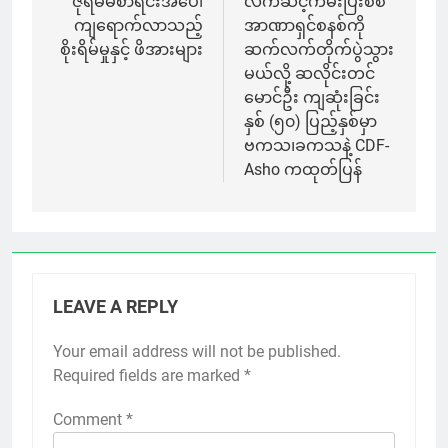
ဇိုရမ်မဲစာရင်းအပေါ်
လက်ဆင့်ကမ်းပြီးစစ်
ကျရောက်လာသည့်
အာဏာရှင်စနစ်ကို
စိုးရိမ်မှုနှင့် ဖိအားများ
ဆက်လက်တိုက်ပွဲသွား
မယ်လို့ ဆလိုင်းတင်
မောင်ဦး ကျဆုံးခြင်း
နှစ် (၅၀) ပြည့်နှစ်မှာ
ဗကသ၊ခကသနဲ့ CDF-
Asho ကထုတ်ပြန်
LEAVE A REPLY
Your email address will not be published.
Required fields are marked
*
Comment
*