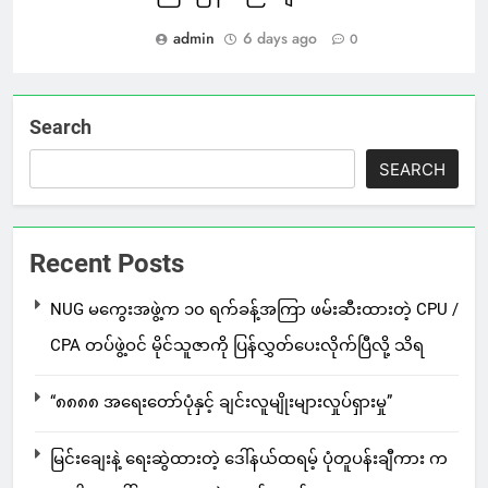
admin
6 days ago
0
Search
SEARCH
Recent Posts
NUG မကွေးအဖွဲ့က ၁၀ ရက်ခန့်အကြာ ဖမ်းဆီးထားတဲ့ CPU /
CPA တပ်ဖွဲ့ဝင် မိုင်သူဇာကို ပြန်လွှတ်ပေးလိုက်ပြီလို့ သိရ
“၈၈၈၈ အရေးတော်ပုံနှင့် ချင်းလူမျိုးများလှုပ်ရှားမှု”
မြင်းချေးနဲ့ ရေးဆွဲထားတဲ့ ဒေါ်နယ်ထရမ့် ပုံတူပန်းချီကား က