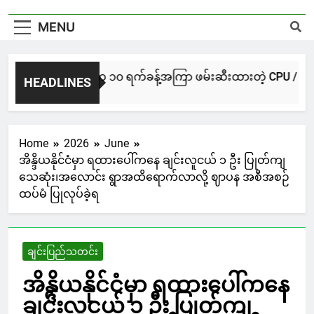
MENU
NUG မကွေးအဖွဲ့က ၁၀ ရက်ခန့်အကြာ ဖမ်းဆီးထားတဲ့ CPU / CPA တပ်ဖွဲ့
HEADLINES
20 Hours Ago
Home
2026
June
အိန္ဒိယနိုင်ငံမှာ ရထားပေါ်ကနေ ချင်းလူငယ် ၁ ဦး ပြုတ်ကျ
သေဆုံး၊အလောင်း ရွာအထိရောက်လာလို့ ဈာပန အစီအစဉ်
ထပ်မံ ပြုလုပ်ခဲ့ရ
ချင်းပြည်သတင်း
အိန္ဒိယနိုင်ငံမှာ ရထားပေါ်ကနေ
ချင်းလူငယ် ၁ ဦး ပြုတ်ကျ