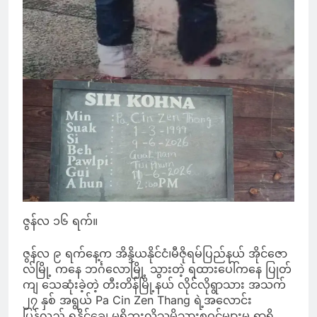
ဇွန်လ ၁၆ ရက်။
ဇွန်လ ၉ ရက်နေ့က အိန္ဒိယနိုင်ငံ၊မီဇိုရမ်ပြည်နယ် အိုင်ဇော
လ်မြို့ ကနေ ဘင်္ဂလောမြို့ သွားတဲ့ ရထားပေါ်ကနေ ပြုတ်
ကျ သေဆုံးခဲ့တဲ့ တီးတိန်မြို့နယ် လိုင်လိုရွာသား အသက်
၂၇ နှစ် အရွယ် Pa Cin Zen Thang ရဲ့အလောင်း
ပြန်လည် ရနိုင်ချေ မရှိဘူးလို့သူ့မိသားစုဝင်များမှ ရွာရှိ