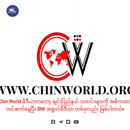
Skip
to
content
WWW.CHINWORLD.OR
Chin World မီဒီယာကတော့ ချင်းပြည်နယ် သတင်းများကို အဓိကထာ
တင်ဆက်နေပြီး BNI အဖွဲ့ဝင်မီဒီယာ တစ်ခုလည်း ဖြစ်ပါတယ်။