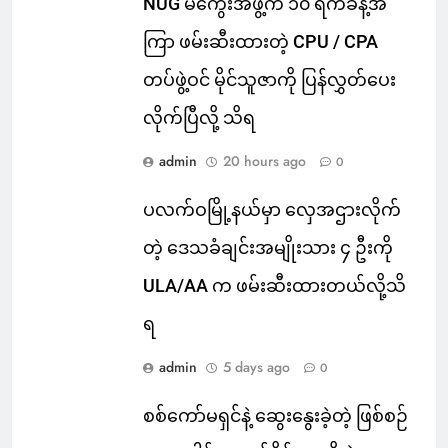
NUG မကွေးအဖွဲ့က ၁၀ ရက်ခန့်အ
ကြာ ဖမ်းဆီးထားတဲ့ CPU / CPA
တပ်ဖွဲ့ဝင် မိုင်သူဇာကို ပြန်လွှတ်ပေး
လိုက်ပြီလို့ သိရ
admin
20 hours ago
0
ပလက်ဝမြို့နယ်မှာ လှေအဌားလိုက်
တဲ့ ဒေသခံချင်းအမျိုးသား ၄ ဦးကို
ULA/AA က ဖမ်းဆီးထားတယ်လို့သိ
ရ
admin
5 days ago
0
စစ်ကော်မရှင်နဲ့ ဆွေးနွေးခဲ့တဲ့ ဖြစ်စဉ်