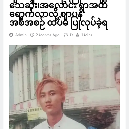
သေဆုံး၊အလောင်း ရွာအထိ
ရောက်လာလို့ ဈာပန
အစီအစဉ် ထပ်မံ ပြုလုပ်ခဲ့ရ
0
Admin
2 Months Ago
1 Mins