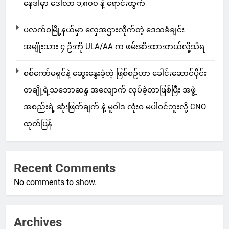
နေဒါမှာ ဒေါ်လာ ၁,၈၀၀ နဲ့ ရောင်းထွက်
ပလက်ဝမြို့နယ်မှာ လှေအဌားလိုက်တဲ့ ဒေသခံချင်း
အမျိုးသား ၄ ဦးကို ULA/AA က ဖမ်းဆီးထားတယ်လို့သိရ
စစ်ကော်မရှင်နဲ့ ဆွေးနွေးခဲ့တဲ့ ဖြစ်စဉ်ဟာ ခေါင်းဆောင်ပိုင်း
တချို့ရဲ့သဘောဆန္ဒ အလျောက် လုပ်ခဲ့တာဖြစ်ပြီး အဖွဲ့
အစည်းရဲ့ ဆုံးဖြတ်ချက် နဲ့ မူဝါဒ လုံးဝ မပါဝင်ဘူးလို့ CNO
ထုတ်ပြန်
Recent Comments
No comments to show.
Archives