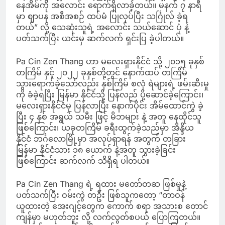
နေအိမ်ကို အလောင်း ရောက်ရှိလာခဲ့တယ်။ မနက် ၇ နာရီ
မှာ ဈာပန အစီအစဉ် ထပ်မံ ပြုလုပ်ပြီး သင်္ဂြုလ် ခဲ့ရ
တယ်” လို့ သေဆုံးသူရဲ့ အလောင်း သယ်ဆောင် ပုံ နဲ့
ပတ်သက်ပြီး ယင်းမှ ဆက်လက် ရှင်းပြ ခဲ့ပါတယ်။
Pa Cin Zen Thang ဟာ မလေးရှားနိုင်ငံ သို့ ၂၀၁၅ ခုနှစ်
တကြိမ် နှင့် ၂၀၂၂ ခုနှစ်တို့တွင် နောက်ထပ် တကြိမ်
သွားရောက်ခဲ့သော်လည်း နှစ်ကြိမ် စလုံ ရဲများရဲ့ ဖမ်းဆီးမှု
ကို ခံခဲ့ရပြီး မြန်မာ နိုင်ငံသို့ ပြန်လည် ပို့ဆောင်ခဲ့ကြောင်း၊
မလေးရှားနိုင်ငံမှ ပြန်လာပြီး နောက်ပိုင်း အိမ်ထောင်ကွဲ ခဲ့
ပြီး ၄ နှစ် အရွယ် သမီး ဖြင့် မိဘများ နဲ့ အတူ နေထိုင်သူ
ဖြစ်ကြောင်း၊ ယခုတကြိမ် ခရီးထွက်ခဲ့သည်မှာ အိန္ဒိယ
နိုင်ငံ ဘင်္ဂလောမြို့မှာ အလုပ်ရှာရန် အတွက် တခြား
မြန်မာ နိုင်ငံသား ၁၈ ယောက် နဲ့အတူ သွားခဲ့ခြင်း
ဖြစ်ကြောင်း ဆက်လက် သိရှိရ ပါတယ်။
Pa Cin Zen Thang ရဲ့ ရထား မတော်တဆ ဖြစ်မှုနဲ့
ပတ်သက်ပြီး ဝမ်းကွဲ တဦး ဖြစ်သူကတော့ “တာဝန်
ယူထားတဲ့ အေးဂျင့်တွေက ကောက် စရာ အသားစ တောင်
ကျန်မှာ မဟုတ်ဘူး လို့ လက်လွတ်စပယ် ပြောကြတယ်။