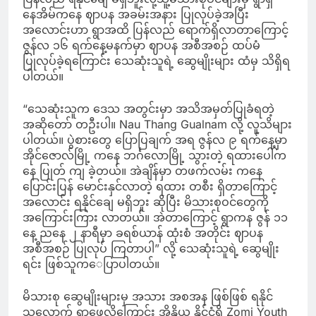
နေအိမ်ကနေ ဈာပန အခမ်းအနား ပြုလုပ်ခဲ့အပြီး
အလောင်းဟာ ရွာအထိ ပြန်လည် ရောက်ရှိလာတာကြောင့်
ဇွန်လ ၁၆ ရက်နေ့မနက်မှာ ဈာပန အစီအစဉ် ထပ်မံ
ပြုလုပ်ခဲ့ရကြောင်း သေဆုံးသူရဲ့ ဆွေမျိုးများ ထံမှ သိရှိရ
ပါတယ်။
“သေဆုံးသူက ဒေသ အတွင်းမှာ အသိအမှတ်ပြုခံရတဲ့
အဆိုတော် တဦးပါ။ Nau Thang Gualnam လို့ လူသိများ
ပါတယ်။ ပွဲစားတွေ ပြောပြချက် အရ ဇွန်လ ၉ ရက်နေ့မှာ
အိုင်ဇောလ်မြို့ ကနေ ဘင်္ဂလောမြို့ သွားတဲ့ ရထားပေါ်က
နေ ပြုတ် ကျ ခဲ့တယ်။ အဲချိန်မှာ တဖက်လမ်း ကနေ
ပြောင်းပြန် မောင်းနှင်လာတဲ့ ရထား တစီး ရှိတာကြောင့်
အလောင်း ရနိုင်‌ချေ မရှိဘူး ဆိုပြီး မိသားစုဝင်တွေကို
အကြောင်းကြား လာတယ်။ အဲတာကြောင့် ရွာကန ဇွန် ၁၁
နေ့ ညနေ ၂ နာရီမှာ ခရစ်ယာန် ထုံးစံ အတိုင်း ဈာပန
အစီအစဉ် ပြုလုပ် ကြတာပါ” လို့ သေဆုံးသူရဲ့ ဆွေမျိုး
ရင်း ဖြစ်သူက​ေပြာပါတယ်။
မိသားစု ဆွေမျိုးများမှ အသား အစအန ဖြစ်ဖြစ် ရနိုင်
သလောက် ရှာဖွေလိုကြောင်း အိန္ဒိယ နိုင်ငံရှိ Zomi Youth