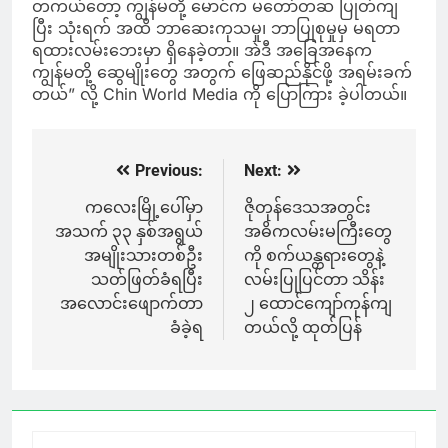
တကယ်တော့ ကျွန်မတို့ မောင်က မတော်တဆ ပြုတ်ကျ
ပြီး သုံးရက် အထိ ဘာဆေးကုသမှု၊ ဘာပြုစုမှုမှ မရတာ
ရထားလမ်းဘေးမှာ ရှိနေခဲ့တာ။ အဲဒီ အခြေအနေက
ကျွန်မတို့ ဆွေမျိုးတွေ အတွက် ဖြေဆည်နိုင်ဖို့ အရမ်းခက်
တယ်” လို့ Chin World Media ကို ပြောကြား ခဲ့ပါတယ်။
Previous:
Next:
Post
navigation
ကလေးမြို့ပေါ်မှာ
ဇိုတုန်ဒေသအတွင်း
အသက် ၃၃ နှစ်အရွယ်
အဓိကလမ်းမကြီးတွေ
အမျိုးသားတစ်ဦး
ကို စက်ယန္တရားတွေနဲ့
သတ်ဖြတ်ခံရပြီး
လမ်းပြုပြင်တာ သိန်း
အလောင်းဖျောက်တာ
၂ ထောင်ကျော်ကုန်ကျ
ခံခဲ့ရ
တယ်လို့ ထုတ်ပြန်