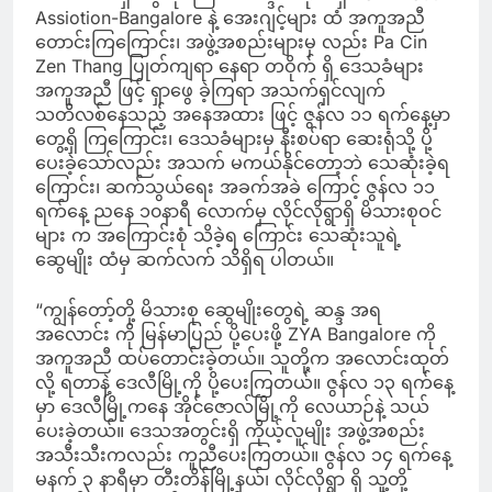
Assiotion-Bangalore နဲ့ အေးဂျင့်များ ထံ အကူအညီ
တောင်းကြကြောင်း၊ အဖွဲ့အစည်းများမှ လည်း Pa Cin
Zen Thang ပြုတ်ကျရာ နေရာ တဝိုက် ရှိ ဒေသခံများ
အကူအညီ ဖြင့် ရှာဖွေ ခဲ့ကြရာ အသက်ရှင်လျက်
သတိလစ်နေသည့် အနေအထား ဖြင့် ဇွန်လ ၁၁ ရက်နေ့မှာ
တွေ့ရှိ ကြကြောင်း၊ ဒေသခံများမှ နီးစပ်ရာ ဆေးရုံသို့ ပို့
ပေးခဲ့သော်လည်း အသက် မကယ်နိုင်တော့ဘဲ သေဆုံးခဲ့ရ
ကြောင်း၊ ဆက်သွယ်ရေး အခက်အခဲ ကြောင့် ဇွန်လ ၁၁
ရက်နေ့ ညနေ ၁၀နာရီ လောက်မှ လိုင်လိုရွာရှိ မိသားစုဝင်
များ က အကြောင်းစုံ သိခဲ့ရ ကြောင်း သေဆုံးသူရဲ့
ဆွေမျိုး ထံမှ ဆက်လက် သိရှိရ ပါတယ်။
“ကျွန်တော့်တို့ မိသားစု ဆွေမျိုးတွေရဲ့ ဆန္ဒ အရ
အလောင်း ကို မြန်မာပြည် ပို့ပေးဖို့ ZYA Bangalore ကို
အကူအညီ ထပ်တောင်းခဲ့တယ်။ သူတို့က အလောင်းထုတ်
လို့ ရတာနဲ့ ဒေလီမြို့ကို ပို့ပေးကြတယ်။ ဇွန်လ ၁၃ ရက်နေ့
မှာ ဒေလီမြို့ကနေ အိုင်ဇောလ်မြို့ကို လေယာဉ်နဲ့ သယ်
ပေးခဲ့တယ်။ ဒေသအတွင်းရှိ ကိုယ့်လူမျိုး အဖွဲ့အစည်း
အသီးသီးကလည်း ကူညီပေးကြတယ်။ ဇွန်လ ၁၄ ရက်နေ့
မနက် ၃ နာရီမှာ တီးတိန်မြို့နယ်၊ လိုင်လိုရွာ ရှိ သူ့တို့