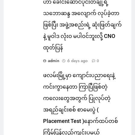
ဟာ ခေါင်းဆောင်ပိုင်းတချို့ရဲ့
သဘောဆန္ဒ အလျောက် လုပ်ခဲ့တာ
ဖြစ်ပြီး အဖွဲ့အစည်းရဲ့ ဆုံးဖြတ်ချက်
နဲ့ မူဝါဒ လုံးဝ မပါဝင်ဘူးလို့ CNO
ထုတ်ပြန်
admin
6 days ago
0
ဖလမ်းမြို့မှာ ကျောင်းပညာရေးနဲ့
ကင်းကွာနေတာ ကြာပြီဖြစ်တဲ့
ကလေးတွေအတွက် ပြုလုပ်တဲ့
အရည်ချင်းစစ် စာမေးပွဲ (
Placement Test )နောက်ထပ်တစ်
ကြိမ်ပြန်လည်ကျင်းပမယ်