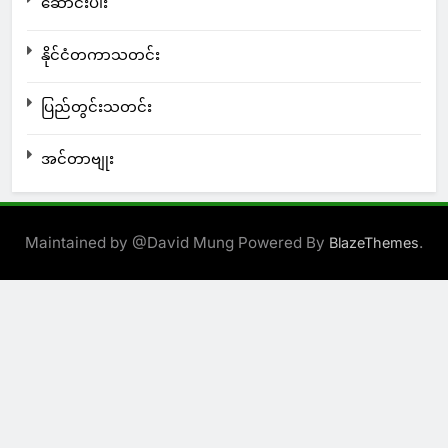
ဆောင်းပါး
နိုင်ငံတကာသတင်း
ပြည်တွင်းသတင်း
အင်တာဗျုး
Maintained by @David Mung Powered By
.
BlazeThemes