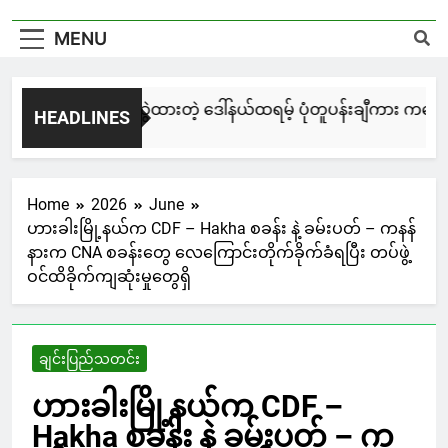
MENU
မြင်းချေးနဲ့ ရေးဆွဲထားတဲ့ ဒေါ်နယ်ထရမ့် ပုံတူပန်းချီကား ကနေဒါမ
HEADLINES
17 Hours Ago
Home
2026
June
ဟားခါးမြို့နယ်က CDF – Hakha စခန်း နဲ့ ခမ်းပတ် – ကနန်
နားက CNA စခန်းတွေ လေကြောင်းတိုက်ခိုက်ခံရပြီး တပ်ဖွဲ့
ဝင်ထိခိုက်ကျဆုံးမှုတွေရှိ
ချင်းပြည်သတင်း
ဟားခါးမြို့နယ်က CDF –
Hakha စခန်း နဲ့ ခမ်းပတ် – က