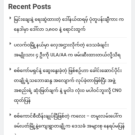
Recent Posts
မြင်းချေးနဲ့ ရေးဆွဲထားတဲ့ ဒေါ်နယ်ထရမ့် ပုံတူပန်းချီကား က
နေဒါမှာ ဒေါ်လာ ၁,၈၀၀ နဲ့ ရောင်းထွက်
ပလက်ဝမြို့နယ်မှာ လှေအဌားလိုက်တဲ့ ဒေသခံချင်း
အမျိုးသား ၄ ဦးကို ULA/AA က ဖမ်းဆီးထားတယ်လို့သိရ
စစ်ကော်မရှင်နဲ့ ဆွေးနွေးခဲ့တဲ့ ဖြစ်စဉ်ဟာ ခေါင်းဆောင်ပိုင်း
တချို့ရဲ့သဘောဆန္ဒ အလျောက် လုပ်ခဲ့တာဖြစ်ပြီး အဖွဲ့
အစည်းရဲ့ ဆုံးဖြတ်ချက် နဲ့ မူဝါဒ လုံးဝ မပါဝင်ဘူးလို့ CNO
ထုတ်ပြန်
စစ်ကောင်စီထိန်းချုပ်ပြီဖြစ်တဲ့ ကလေး – တမူးလမ်းပေါ်က
ခမ်းပတ်မြို့နဲ့ကျေးရွာတချို့က ဒေသခံ အများစု နေရပ်မပြန်