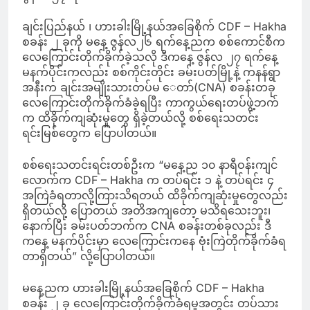
ချင်းပြည်နယ် ၊ ဟားခါးမြို့နယ်အခြေစိုက် CDF – Hakha
စခန်း ၂ ခုကို မနေ့ ဇွန်လ၂၆ ရက်နေ့ညက စစ်ကောင်စီက
လေကြောင်းတိုက်ခိုက်ခဲ့သလို ဒီကနေ့ ဇွန်လ ၂၇ ရက်နေ့
မနက်ပိုင်းကလည်း စစ်ကိုင်းတိုင်း ခမ်းပတ်မြို့နဲ့ ကနန်ရွာ
အနီးက ချင်းအမျိုးသားတပ်မ ေတာ်(CNA) စခန်းတခု
လေကြောင်းတိုက်ခိုက်ခံခဲ့ရပြီး ကာကွယ်ရေးတပ်ဖွဲ့ဘက်
က ထိခိုက်ကျဆုံးမှုတွေ ရှိခဲ့တယ်လို့ စစ်ရေးသတင်း
ရင်းမြစ်တွေက ပြောပါတယ်။
စစ်ရေးသတင်းရင်းတစ်ဦးက “မနေ့ည ၁၀ နာရီဝန်းကျင်
လောက်က CDF – Hakha က တပ်ရင်း ၁ နဲ့ တပ်ရင်း ၄
အကြဲခံရတာလို့ကြားသိရတယ် ထိခိုက်ကျဆုံးမှုတွေလည်း
ရှိတယ်လို့ ပြောတယ် အတိအကျတော့ မသိရသေးဘူး၊
နောက်ပြီး ခမ်းပတ်ဘက်က CNA စခန်းတစ်ခုလည်း ဒီ
ကနေ့ မနက်ပိုင်းမှာ လေကြောင်းကနေ ဗုံးကြဲတိုက်ခိုက်ခံရ
တာရှိတယ်” လို့ပြောပါတယ်။
မနေ့ညက ဟားခါးမြို့နယ်အခြေစိုက် CDF – Hakha
စခန်း ၂ ခု လေကြောင်းတိုက်ခိုက်ခံရမှုအတွင်း တပ်သား