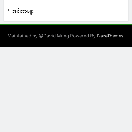
အင်တာဗျုး
Maintained by @David Mung Powered By
.
BlazeThemes