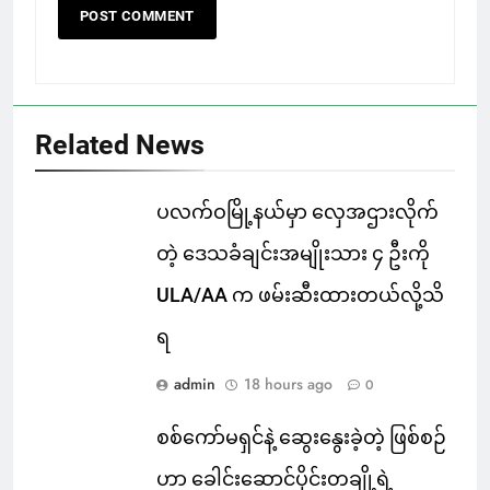
Related News
ပလက်ဝမြို့နယ်မှာ လှေအဌားလိုက်
တဲ့ ဒေသခံချင်းအမျိုးသား ၄ ဦးကို
ULA/AA က ဖမ်းဆီးထားတယ်လို့သိ
ရ
admin
18 hours ago
0
စစ်ကော်မရှင်နဲ့ ဆွေးနွေးခဲ့တဲ့ ဖြစ်စဉ်
ဟာ ခေါင်းဆောင်ပိုင်းတချို့ရဲ့