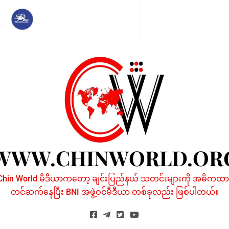
Skip
to
content
WWW.CHINWORLD.OR
Chin World မီဒီယာကတော့ ချင်းပြည်နယ် သတင်းများကို အဓိကထာ
တင်ဆက်နေပြီး BNI အဖွဲ့ဝင်မီဒီယာ တစ်ခုလည်း ဖြစ်ပါတယ်။