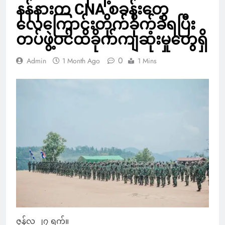
နန်နားက CNA စခန်းတွေ
လေကြောင်းတိုက်ခိုက်ခံရပြီး
တပ်ဖွဲ့ဝင်ထိခိုက်ကျဆုံးမှုတွေရှိ
0
Admin
1 Month Ago
1 Mins
ဇွန်လ ၂၇ ရက်။