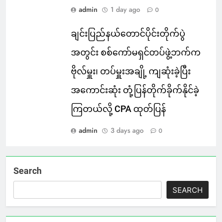
admin
1 day ago
0
ချင်းပြည်နယ်တောင်ပိုင်းတိုက်ပွဲ
အတွင်း စစ်ကော်မရှင်တပ်ဖွဲ့ဘက်က
ဗိုလ်မှူး၊ တပ်မှူးအချို့ ကျဆုံးခဲ့ပြီး
အကောင်းဆုံး တုံ့ပြန်တိုက်ခိုက်နိုင်ခဲ့
ကြတယ်လို့ CPA ထုတ်ပြန်
admin
3 days ago
0
Search
SEARCH