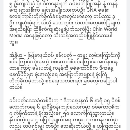
၅ ဦးကျဆုံးခဲ့ပြီး ဒီကနေ့မနက် ခမ်းပတ်မြို့အနီး နဲ့ ကနန်
ကျေးရွာအနီးက ချင်းအမျိုးသားတပ်ဦး CNA စခန်း
လေကြောင်းတိုက်ခိုက်ခံရမှုအတွင်းမှာတော့ တပ်သား ၃
ဦး ကျဆုံးခဲ့ရတယ်လို့ ဒေသတွင်း သတင်းတွေဖော်ပြချက်
အရသိရပြီး ထိခိုက်ကျဆုံးမှုနဲ့ပက်သက်ပြီး Chin World
Media အနေဖြင့်တော့ သီးသန့်အတည်မပြုနိုင်သေးပါ
ဘူး။
အိန္ဒိယ – မြန်မာနယ်စပ် ခမ်းပတ် – တမူး လမ်းကြောင်းကို
စစ်ကြောင်းထိုးနေတဲ့ စစ်ကောင်စီစစ်ကြောင်း အထိနာနေ
တာကြောင့် ခမ်းပတ်နဲ့ ကနန်ကို စစ်ကောင်စီက ဒီကနေ့
မနက်ပိုင်းမှာ ဗုံးအလုံးရေ အမြောက်အများနဲ့ ဗုံးကြဲ
တိုက်ခိုက်ခဲ့တာလို့ စစ်ရေးသတင်းရင်းမြစ်တွေကပြောပါ
တယ်။
ခမ်းပတ်ဒေသခံတစ်ဦးက “ ဒီကနေ့မနက် ၆ နာရီ ၁၅ မိနစ်
လောက်ကနေ ၆ နာရီခွဲဝန်းကျင်လောက်မှာ စစ်ကောင်စီက
ဂျက်ဖိုက်တာနဲ့ ဗုံးအလုံးရေ ၅၀ လောက်ကြဲသွားတယ်။
နီးစပ်တဲ့သူတွေ ပြောပြချက်အရ တမူး ဘုတ်ကန်ဘက်မှာ
လည်း တပ်ရင်းမှူး တစ်ဦး သေဆုံးတယ်လို့ ပြောကြတယ်။