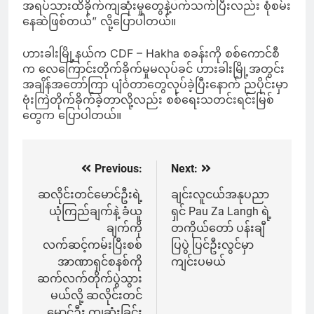
အရပ်သားထိခိုက်ကျဆုံးမှုတွေနဲ့ပက်သက်ပြီးလည်း စုံစမ်း
နေဆဲဖြစ်တယ်” လို့ပြောပါတယ်။
ဟားခါးမြို့နယ်က CDF – Hakha စခန်းကို စစ်ကောင်စီ
က လေကြောင်းတိုက်ခိုက်မှုမလုပ်ခင် ဟားခါးမြို့အတွင်း
အချိန်အတော်ကြာ ပျံဝဲတာတွေလုပ်ခဲ့ပြီးနောက် ညပိုင်းမှာ
ဗုံးကြဲတိုက်ခိုက်ခဲ့တာလို့လည်း စစ်ရေးသတင်းရင်းမြစ်
တွေက ပြောပါတယ်။
Previous:
Next:
Post
navigation
ဆလိုင်းတင်မောင်ဦးရဲ့
ချင်းလူငယ်အနုပညာ
ယုံကြည်ချက်နဲ့ ခံယူ
ရှင် Pau Za Langh ရဲ့
ချက်ကို
တကိုယ်တော် ပန်းချီ
လက်ဆင့်ကမ်းပြီးစစ်
ပြပွဲ ပြင်ဦးလွင်မှာ
အာဏာရှင်စနစ်ကို
ကျင်းပမယ်
ဆက်လက်တိုက်ပွဲသွား
မယ်လို့ ဆလိုင်းတင်
မောင်ဦး ကျဆုံးခြင်း