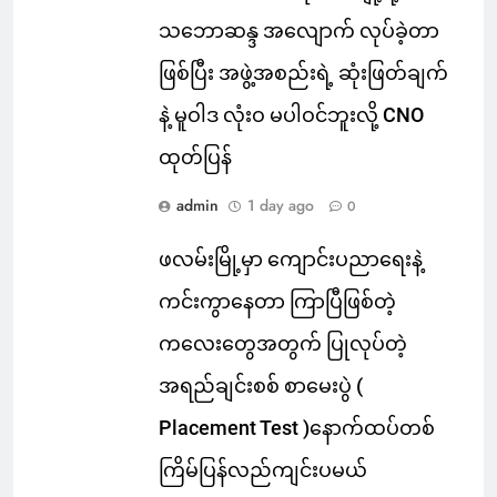
သဘောဆန္ဒ အလျောက် လုပ်ခဲ့တာ
ဖြစ်ပြီး အဖွဲ့အစည်းရဲ့ ဆုံးဖြတ်ချက်
နဲ့ မူဝါဒ လုံးဝ မပါဝင်ဘူးလို့ CNO
ထုတ်ပြန်
admin
1 day ago
0
ဖလမ်းမြို့မှာ ကျောင်းပညာရေးနဲ့
ကင်းကွာနေတာ ကြာပြီဖြစ်တဲ့
ကလေးတွေအတွက် ပြုလုပ်တဲ့
အရည်ချင်းစစ် စာမေးပွဲ (
Placement Test )နောက်ထပ်တစ်
ကြိမ်ပြန်လည်ကျင်းပမယ်