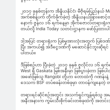
၂၀၁၇ ခုနှစ်တုန်းက အိန္ဒိယနိုင်ငံ၊ မီဇိုရမ်ပြည်နယ် Mam
အက်စစ်နဲ့ပက် တိုက်ခိုက်ခဲ့တဲ့ အိန္ဒိယနယ်ခြားစောင့
နောက် ဇွန်လ ၁၆ ရက်နေ့မှာ အိုက်ဇောလ်တရားရုံးကန
တယ်လို့ India Today သတင်းဌာနက ဖော်ပြထားပ
ဒါ့အပြင် တရားရုံးက ပြစ်မှုအားလုံးအတွက် ပြစ်ဒဏ်
ပြီး အကယ်၍ အဲဒီငွေဒဏ်ကို မဆောင်နိုင်ဘူးဆိုရင် 
ပါတယ်။
ဒီဖြစ်စဉ်ဟာ ပြီးခဲ့တဲ့ ၂၀၁၇ ခုနှစ် ဇူလိုင်လ ၁၆ ရက်န
West ရှိ Gaskata မြစ်အနီးမှာ ဖြစ်ပွားခဲ့တာ ဖြစ်
အဖော်ဖြစ်သူ Rangobi တို့ဟာ တောထဲကို ဂဏန်းနဲ့
ဒေသက BSF တပ်စခန်းတစ်ခုမှာ တာဝန်ကျနေတဲ့ တရား
တရားရင်ဆိုင်စဉ်အတွင်း အသက်ရှင်ကျန်ရစ်သူ အမျိ
အနီးအနားက ကွမ်းသီးစိုက်ခင်းတစ်ခုထဲကို အတင်းအဓမ