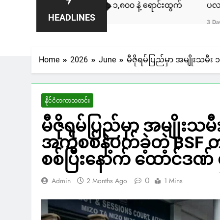
ကနေဒါမှာ ဒေါ်လာ ၁,၈၀၀ နဲ့ ရောင်းထွက်
ပလက်ဝမြို့နယ်မှာ လ
HEADLINES
3 Days Ago
Home
2026
June
မီဇိုရမ်ပြည်မှာ အမျိုးသမီး ၁
နိုင်ငံတကာသတင်း
မီဇိုရမ်ပြည်မှာ အမျိုးသမီး 
အက်စစ်နဲ့ပက်ခဲ့တဲ့ BSF တပ
စစ်ပြီးနောက် ထောင်ဒဏ် ၄
0
Admin
2 Months Ago
1 Mins