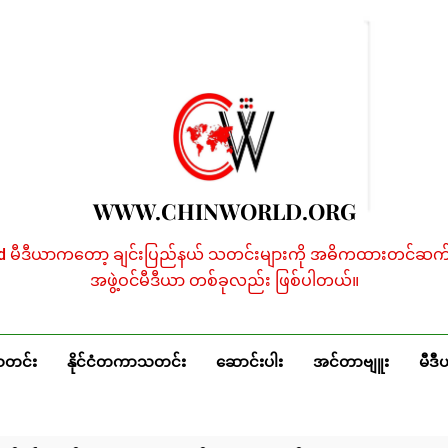
WWW.CHINWORLD.ORG
ld မီဒီယာကတော့ ချင်းပြည်နယ် သတင်းများကို အဓိကထားတင်ဆက်န
အဖွဲ့ဝင်မီဒီယာ တစ်ခုလည်း ဖြစ်ပါတယ်။
သတင်း
နိုင်ငံတကာသတင်း
ဆောင်းပါး
အင်တာဗျူး
မီဒီ