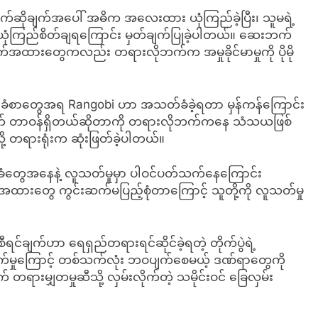
ွက်ဆိုချက်အပေါ် အဓိက အလေးထား ယုံကြည်ခဲ့ပြီး၊ သူမရဲ့
ယုံကြည်စိတ်ချရကြောင်း မှတ်ချက်ပြုခဲ့ပါတယ်။ ဆေးဘက်
အထားတွေကလည်း တရားလိုဘက်က အမှုခိုင်မာမှုကို ပိုမို
ီရင်ခံစာတွေအရ Rangobi ဟာ အသတ်ခံခဲ့ရတာ မှန်ကန်ကြောင်း
ွက် တာဝန်ရှိတယ်ဆိုတာကို တရားလိုဘက်ကနေ သံသယဖြစ်
လို့ တရားရုံးက ဆုံးဖြတ်ခဲ့ပါတယ်။
တွေအနေနဲ့ လူသတ်မှုမှာ ပါဝင်ပတ်သက်နေကြောင်း
ထားတွေ ကွင်းဆက်မပြည့်စုံတာကြောင့် သူတို့ကို လူသတ်မှု
ရင်ချက်ဟာ ရေရှည်တရားရင်ဆိုင်ခဲ့ရတဲ့ တိုက်ပွဲရဲ့
ိုက်မှုကြောင့် တစ်သက်လုံး ဘဝပျက်စေမယ့် ဒဏ်ရာတွေကို
တရားမျှတမှုဆီသို့ လှမ်းလိုက်တဲ့ သမိုင်းဝင် ခြေလှမ်း