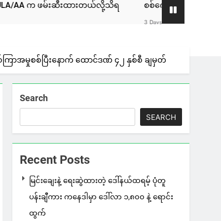
ဆီးထားတယ်လို့သိရ
စစ်ကော်မရှင်နဲ့ ဆွေးနွေးခဲ့တဲ့ ဖြစ်စဉ်ဟ
3 Days Ago
၈ နှစ်ကြာအမှုစစ်ပြီးနောက် ထောင်ဒဏ် ၄၂ နှစ်စီ ချမှတ်
Search
SEARCH
Recent Posts
မြင်းချေးနဲ့ ရေးဆွဲထားတဲ့ ဒေါ်နယ်ထရမ့် ပုံတူ
ပန်းချီကား ကနေဒါမှာ ဒေါ်လာ ၁,၈၀၀ နဲ့ ရောင်း
ထွက်