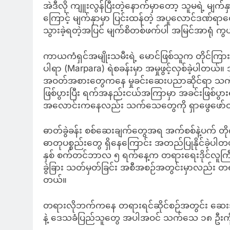
အဲဒီလို ကျူးလွန်ပြီးတဲ့နောက်မှာတော့ သူမရဲ့ မျ
ကြောင့် မျက်နှာမှာ ပြင်းထန်တဲ့ အပူလောင်ဒဏ်ရာတွေရရ
သွားခဲ့ရတဲ့အပြင် မျက်စိတစ်ဖက်ပါ အမြင်အာရုံ ကွ
ကာယကံရှင်အမျိုးသမီးရဲ့ မောင်ဖြစ်သူက တိုင်ကြား
ပါရာ (Marpara) ရဲစခန်းမှာ အမှုဖွင့်လှစ်ခဲ့ပါတယ
အဝတ်အစားတွေကနေ မှုခင်းဆေးပညာဆိုင်ရာ သက်သ
ဖြစ်ပွားပြီး ရက်အနည်းငယ်အကြာမှာ အခင်းဖြစ်ပွားရ
အလောင်းကနေလည်း သက်သေတွေကို ရှာဖွေဖော်ထုတ
ဓာတ်ခွဲခန်း စစ်ဆေးချက်တွေအရ အက်စစ်နဲ့ပက် တိုက်ခ
ဓာတုပစ္စည်းတွေ ရှိနေကြောင်း အတည်ပြုနိုင်ခဲ့ပ
နှစ် စက်တင်ဘာလ ၅ ရက်နေ့က တရားရေးဒိုင်လူကြီး (J
ခွဲခြား သတ်မှတ်ခြင်း အစီအစဉ်အတွင်းမှာလည်း တရား
တယ်။
တရားလိုဘက်ကနေ တရားရင်ဆိုင်စဉ်အတွင်း ဆေးဘက်
နဲ့ ဒေသခံပြည်သူတွေ အပါအဝင် သက်သေ ၁၈ ဦးကို