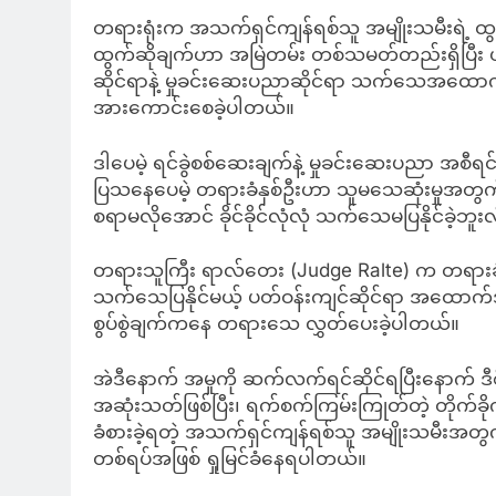
တရားရုံးက အသက်ရှင်ကျန်ရစ်သူ အမျိုးသမီးရဲ့ ထ
ထွက်ဆိုချက်ဟာ အမြဲတမ်း တစ်သမတ်တည်းရှိပြီး 
ဆိုင်ရာနဲ့ မှုခင်းဆေးပညာဆိုင်ရာ သက်သေအထောက်
အားကောင်းစေခဲ့ပါတယ်။
ဒါပေမဲ့ ရင်ခွဲစစ်ဆေးချက်နဲ့ မှုခင်းဆေးပညာ အစ
ပြသနေပေမဲ့ တရားခံနှစ်ဦးဟာ သူမသေဆုံးမှုအတ
စရာမလိုအောင် ခိုင်ခိုင်လုံလုံ သက်သေမပြနိုင်ခဲ့ဘူး
တရားသူကြီး ရာလ်တေး (Judge Ralte) က တရားခံ
သက်သေပြနိုင်မယ့် ပတ်ဝန်းကျင်ဆိုင်ရာ အထောက်အ
စွပ်စွဲချက်ကနေ တရားသေ လွှတ်ပေးခဲ့ပါတယ်။
အဲဒီနောက် အမှုကို ဆက်လက်ရင်ဆိုင်ရပြီးနောက် ဒီစီ
အဆုံးသတ်ဖြစ်ပြီး၊ ရက်စက်ကြမ်းကြုတ်တဲ့ တိုက်ခ
ခံစားခဲ့ရတဲ့ အသက်ရှင်ကျန်ရစ်သူ အမျိုးသမီးအတွက် 
တစ်ရပ်အဖြစ် ရှုမြင်ခံနေရပါတယ်။