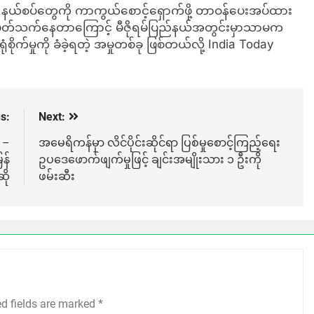
ငံရဲ့ နယ်စပ်တွေကို ကာကွယ်စောင့်ရှောက်ဖို့ တာဝန်ပေးအပ်ထား
 ပါဝင်ပတ်သက်နေတာကြောင့် မီဇိုရမ်ပြည်နယ်အတွင်းမှာသာမက
ုက်မှုကို ခံခဲ့ရတဲ့ အမှုတစ်ခု ဖြစ်တယ်လို့ India Today
s:
Next:
 –
အမေရိကန်မှာ လိင်ပိုင်းဆိုင်ရာ ပြစ်မှုစောင့်ကြည့်ရေး
န်
ဥပဒေဖောက်ဖျက်မှုဖြင့် ချင်းအမျိုးသား ၁ ဦးကို
ို
ဖမ်းဆီး
ed fields are marked
*