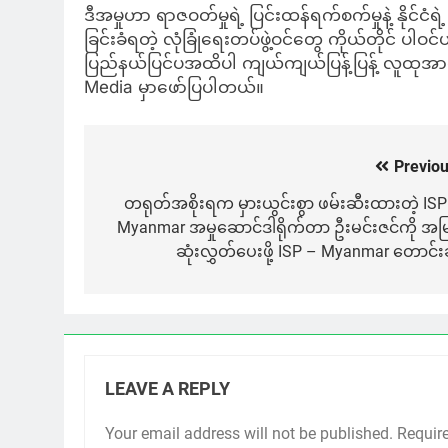
ဒီအမှုဟာ ရာဇဝတ်မှုရဲ့ ပြင်းထန်ရက်စက်မှုနဲ့ နိုင်
ခြင်းခံရတဲ့ လုံခြုံရေးတပ်ဖွဲ့ဝင်တွေ ကိုယ်တိုင်
ပြည်နယ်ပြင်ပအထိပါ ကျယ်ကျယ်ပြန့်ပြန့် လူထုအာရုံစိ
Media မှာဖော်ပြပါတယ်။
Previou
Post
navigation
တရုတ်အစိုးရက မှားယွင်းစွာ ဖမ်းဆီးထားတဲ့ ISP
Myanmar အမှုဆောင်ဒါရိုက်တာ ဦးမင်းဇင်ကို အမြ
ဆုံးလွှတ်ပေးဖို့ ISP – Myanmar တောင်းဆ
LEAVE A REPLY
Your email address will not be published.
Requir