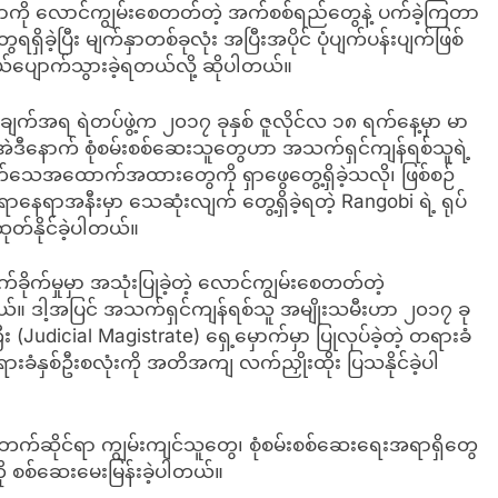
က်နှာကို လောင်ကျွမ်းစေတတ်တဲ့ အက်စစ်ရည်တွေနဲ့ ပက်ခဲ့ကြတာ
ှိခဲ့ပြီး မျက်နှာတစ်ခုလုံး အပြီးအပိုင် ပုံပျက်ပန်းပျက်ဖြစ်
ယ်ပျောက်သွားခဲ့ရတယ်လို့ ဆိုပါတယ်။
ချက်အရ ရဲတပ်ဖွဲ့က ၂၀၁၇ ခုနှစ် ဇူလိုင်လ ၁၈ ရက်နေ့မှာ မာ
်။ အဲဒီနောက် စုံစမ်းစစ်ဆေးသူတွေဟာ အသက်ရှင်ကျန်ရစ်သူရဲ့
ေအထောက်အထားတွေကို ရှာဖွေတွေ့ရှိခဲ့သလို၊ ဖြစ်စဉ်
ာနေရာအနီးမှာ သေဆုံးလျက် တွေ့ရှိခဲ့ရတဲ့ Rangobi ရဲ့ ရုပ်
်နိုင်ခဲ့ပါတယ်။
ိုက်မှုမှာ အသုံးပြုခဲ့တဲ့ လောင်ကျွမ်းစေတတ်တဲ့
ါတယ်။ ဒါ့အပြင် အသက်ရှင်ကျန်ရစ်သူ အမျိုးသမီးဟာ ၂၀၁၇ ခု
udicial Magistrate) ရှေ့မှောက်မှာ ပြုလုပ်ခဲ့တဲ့ တရားခံ
ခံနှစ်ဦးစလုံးကို အတိအကျ လက်ညှိုးထိုး ပြသနိုင်ခဲ့ပါ
ဆိုင်ရာ ကျွမ်းကျင်သူတွေ၊ စုံစမ်းစစ်ဆေးရေးအရာရှိတွေ
 စစ်ဆေးမေးမြန်းခဲ့ပါတယ်။