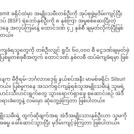
it ခရိုင်ထဲမှာ အမျိုးသမီးတစ်ဦးကို အုပ်စုဖွဲ့မုဒိမ်းကျင့်ပြီး
်တပ် (BSF) ရဲဘော်နှစ်ဦးကို ၈ နှစ်ကြာ အမှုစစ်ဆေးပြီးတဲ့
ေ အလုပ်ကြမ်းနဲ့ ထောင်ဒဏ် ၄၂ နှစ်စီ ချမှတ်လိုက်ပြီဖြစ်
ါတယ်။
ကျခံရသူတွေကို တစ်ဦးလျှင် ရူပီး ၆၀,၀၀၀ စီ ငွေဒဏ်ချမှတ်ခဲ့
ပြစ်မှုတစ်ခုစီအတွက် ထောင်ဒဏ် နှစ်လစီ ထပ်မံကျခံရမှာ ဖြစ်
ေ့က မီဇိုရမ်-ဘင်္ဂလားဒေ့ရှ် နယ်စပ်အနီး မာမစ်ခရိုင်၊ Silsuri
ပါတယ်။ ပြစ်မှုကနေ အသက်ရှင်ကျန်ရစ်သူအမျိုးသမီးနဲ့ သူမရဲ့
 ဟင်းသီးဟင်းရွက်တွေ သွားရောက်ရှာဖွေ စုဆောင်းစဉ် အဲဒီ
ခံတွေနဲ့ လမ်းမှာ ဆုံတွေ့ခဲ့ကြတာ ဖြစ်ပါတယ်။
ုးသမီးရဲ့ ထွက်ဆိုချက်အရ အဲဒီအမျိုးသားနှစ်ဦးဟာ သူမကို
္မ ခေါ်ဆောင်သွားပြီး မုဒိမ်းကျင့်ခဲ့ကြတာ ဖြစ်ပါတယ်။