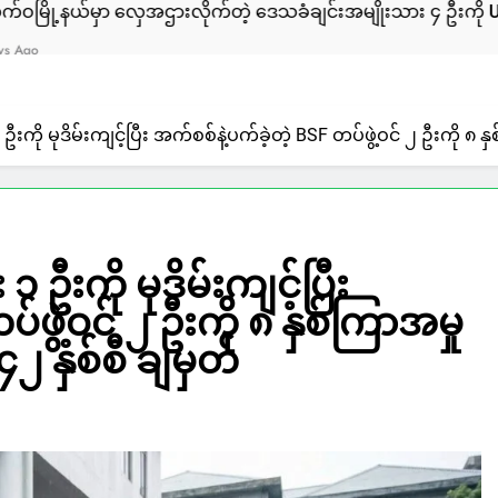
ှေအဌားလိုက်တဲ့ ဒေသခံချင်းအမျိုးသား ၄ ဦးကို ULA/AA က ဖမ်း
 ဦးကို မုဒိမ်းကျင့်ပြီး အက်စစ်နဲ့ပက်ခဲ့တဲ့ BSF တပ်ဖွဲ့ဝင် ၂ ဦးကို 
၁ ဦးကို မုဒိမ်းကျင့်ပြီး
်ဖွဲ့ဝင် ၂ ဦးကို ၈ နှစ်ကြာအမှု
၂ နှစ်စီ ချမှတ်