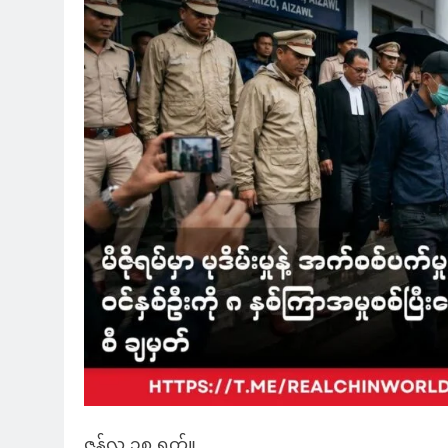
ဇွန်လ ၁၈ ရက်။