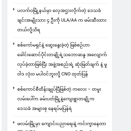
ပလက်ဝမြို့နယ်မှာ လှေအဌားလိုက်တဲ့ ဒေသခံ
ချင်းအမျိုးသား ၄ ဦးကို ULA/AA က ဖမ်းဆီးထား
တယ်လို့သိရ
စစ်ကော်မရှင်နဲ့ ဆွေးနွေးခဲ့တဲ့ ဖြစ်စဉ်ဟာ
ခေါင်းဆောင်ပိုင်းတချို့ရဲ့သဘောဆန္ဒ အလျောက်
လုပ်ခဲ့တာဖြစ်ပြီး အဖွဲ့အစည်းရဲ့ ဆုံးဖြတ်ချက် နဲ့ မူ
ဝါဒ လုံးဝ မပါဝင်ဘူးလို့ CNO ထုတ်ပြန်
စစ်ကောင်စီထိန်းချုပ်ပြီဖြစ်တဲ့ ကလေး – တမူး
လမ်းပေါ်က ခမ်းပတ်မြို့နဲ့ကျေးရွာတချို့က
ဒေသခံ အများစု နေရပ်မပြန်ရဲ
ဖလမ်းမြို့မှာ ကျောင်းပညာရေးနဲ့ ကင်းကွာနေတာ