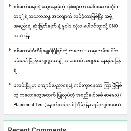
စစ်ကော်မရှင်နဲ့ ဆွေးနွေးခဲ့တဲ့ ဖြစ်စဉ်ဟာ ခေါင်းဆောင်ပိုင်း
တချို့ရဲ့သဘောဆန္ဒ အလျောက် လုပ်ခဲ့တာဖြစ်ပြီး အဖွဲ့
အစည်းရဲ့ ဆုံးဖြတ်ချက် နဲ့ မူဝါဒ လုံးဝ မပါဝင်ဘူးလို့ CNO
ထုတ်ပြန်
စစ်ကောင်စီထိန်းချုပ်ပြီဖြစ်တဲ့ ကလေး – တမူးလမ်းပေါ်က
ခမ်းပတ်မြို့နဲ့ကျေးရွာတချို့က ဒေသခံ အများစု နေရပ်မပြန်
ရဲ
ဖလမ်းမြို့မှာ ကျောင်းပညာရေးနဲ့ ကင်းကွာနေတာ ကြာပြီဖြစ်
တဲ့ ကလေးတွေအတွက် ပြုလုပ်တဲ့ အရည်ချင်းစစ် စာမေးပွဲ (
Placement Test )နောက်ထပ်တစ်ကြိမ်ပြန်လည်ကျင်းပမယ်
Recent Comments