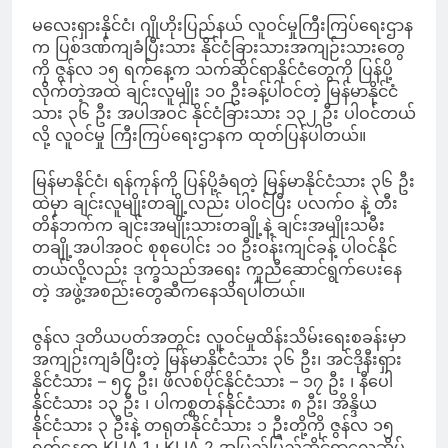
မလေးရှားနိုင်ငံ၊ ဂျိုဟိုးပြည်နယ် လူဝင်မှုကြီးကြပ်ရေးဌာန
က ပြစ်ဒဏ်ကျခံပြီးသား နိုင်ငံခြားသားအကျဉ်းသားတွေ
ကို ဇွန်လ ၁၅ ရက်နေ့က သက်ဆိုင်ရာနိုင်ငံတွေကို ပြန်ပို့
လိုက်တဲ့အထဲ ချင်းလူမျိုး ၁၀ ဦးခန့်ပါဝင်တဲ့ မြန်မာနိုင်ငံ
သား ၃၆ ဦး အပါအဝင် နိုင်ငံခြားသား ၁၃၂ ဦး ပါဝင်တယ်
လို့ လူဝင်မှု ကြီးကြပ်ရေးဌာနက ထုတ်ပြန်ပါတယ်။
မြန်မာနိုင်ငံ၊ ရန်ကုန်ကို ပြန်ပို့ခံရတဲ့ မြန်မာနိုင်ငံသား ၃၆ ဦး
ထဲမှာ ချင်းလူမျိုးတချို့လည်း ပါဝင်ပြီး ပလက်ဝ နဲ့ တီး
တိန်ဘက်က ချင်းအမျိုးသားတချို့နဲ့ ချင်းအမျိုးသမီး
တချို့အပါအဝင် စုစုပေါင်း ၁၀ ဦးဝန်းကျင်ခန့် ပါဝင်နိုင်
တယ်လို့လည်း ဒုက္ခသည်အရေး ကူညီဆောင်ရွက်ပေးနေ
တဲ့ အဖွဲ့အစည်းတွေဆီကနေသိရပါတယ်။
ဇွန်လ ဒုတိယပတ်အတွင်း လူဝင်မှုထိန်းသိမ်းရေးစခန်းမှာ
အကျဉ်းကျခံပြီးတဲ့ မြန်မာနိုင်ငံသား ၃၆ ဦး၊ အင်ဒိုနီးရှား
နိုင်ငံသား – ၅၄ ဦး၊ ဖိလစ်ပိုင်နိုင်ငံသား – ၁၇ ဦး ၊ နီပေါ
နိုင်ငံသား ၁၃ ဦး ၊ ပါကစ္စတန်နိုင်ငံသား ၈ ဦး၊ အိန္ဒိယ
နိုင်ငံသား ၃ ဦးနဲ့ တရုတ်နိုင်ငံသား ၁ ဦးတို့ကို ဇွန်လ ၁၅
ရက်နေ့က KLIA 1 ၊ KLIA 2 အပြည်ပြည်ဆိုင်ရာလေဆိပ်