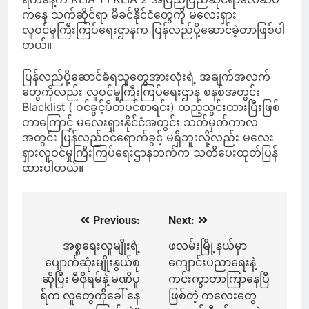
ကနေ သက်ဆိုင်ရာ မိခင်နိုင်ငံတွေကို မလေးရှား
လူဝင်မှုကြီးကြပ်ရေးဌာနက ပြန်လည်ပို့ဆောင်ခဲ့တာဖြစ်ပါ
တယ်။
ပြန်လည်ပို့ဆောင်ခံရသူတွေအားလုံးရဲ့ အချက်အလက်
တွေကိုလည်း လူဝင်မှုကြီးကြပ်ရေးဌာန စနစ်အတွင်း
Blacklist ( ဝင်ခွင့်ပိတ်ပင်စာရင်း) ထည့်သွင်းထားပြီးဖြစ်
တာကြောင့် မလေးရှားနိုင်ငံအတွင်း သတ်မှတ်ကာလ
အတွင်း ပြန်လည်ဝင်ရောက်ခွင့် မရှိဘူးလို့လည်း မလေး
ရှားလူဝင်မှုကြီးကြပ်ရေးဌာနဘက်က သတိပေးထုတ်ပြန်
ထားပါတယ်။
Previous:
Next:
Post
navigation
အစ္စရေးလူမျိုးရဲ့
ဖလမ်းမြို့နယ်မှာ
ပျောက်ဆုံးမျိုးနွယ်စု
ကျောင်းပညာရေးနဲ့
ဆိုပြီး မီဇိုရမ်နဲ့ မဏိပူ
ကင်းကွာတာကြာနေပြီ
ရ်က လူတွေကိုခေါ် နေ
ဖြစ်တဲ့ ကလေးတွေ