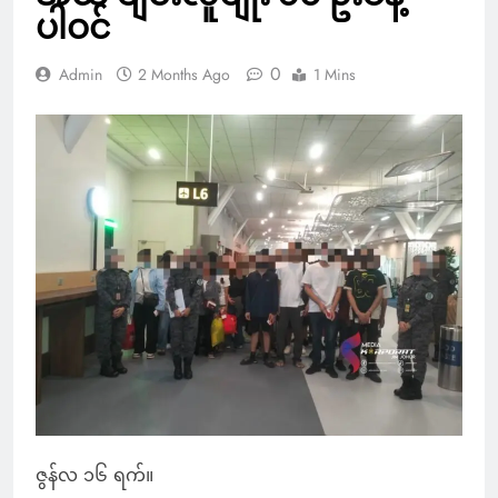
ပါဝင်
0
Admin
2 Months Ago
1 Mins
ဇွန်လ ၁၆ ရက်။