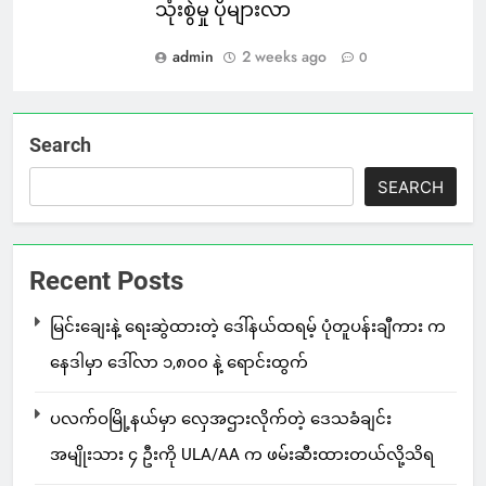
သုံးစွဲမှု ပိုများလာ
admin
2 weeks ago
0
Search
SEARCH
Recent Posts
မြင်းချေးနဲ့ ရေးဆွဲထားတဲ့ ဒေါ်နယ်ထရမ့် ပုံတူပန်းချီကား က
နေဒါမှာ ဒေါ်လာ ၁,၈၀၀ နဲ့ ရောင်းထွက်
ပလက်ဝမြို့နယ်မှာ လှေအဌားလိုက်တဲ့ ဒေသခံချင်း
အမျိုးသား ၄ ဦးကို ULA/AA က ဖမ်းဆီးထားတယ်လို့သိရ