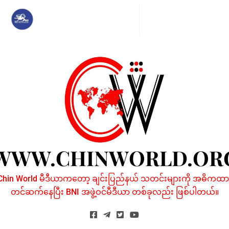
Skip
to
content
WWW.CHINWORLD.OR
Chin World မီဒီယာကတော့ ချင်းပြည်နယ် သတင်းများကို အဓိကထာ
တင်ဆက်နေပြီး BNI အဖွဲ့ဝင်မီဒီယာ တစ်ခုလည်း ဖြစ်ပါတယ်။