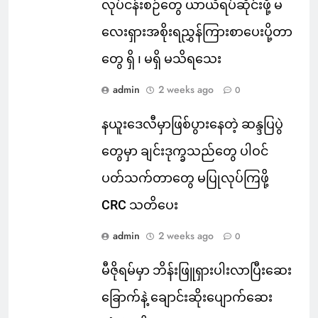
လုပ်ငန်းစဉ်တွေ ယာယီရပ်ဆိုင်းဖို့ မ
လေးရှားအစိုးရညွှန်ကြားစာပေးပို့တာ
တွေ ရှိ ၊ မရှိ မသိရသေး
admin
2 weeks ago
0
နယူးဒေလီမှာဖြစ်ပွားနေတဲ့ ဆန္ဒပြပွဲ
တွေမှာ ချင်းဒုက္ခသည်တွေ ပါဝင်
ပတ်သက်တာတွေ မပြုလုပ်ကြဖို့
CRC သတိပေး
admin
2 weeks ago
0
မီဇိုရမ်မှာ ဘိန်းဖြူရှားပါးလာပြီးဆေး
ခြောက်နဲ့ ချောင်းဆိုးပျောက်ဆေး