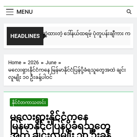
MENU
မြင်းချေးနဲ့ ရေးဆွဲထားတဲ့ ဒေါ်နယ်ထရမ့် ပုံတူပန်းချီကား ကနေဒါ
HEADLINES
21 Hours Ago
Home
2026
June
မလေးရှားနိုင်ငံကနေ မြန်မာနိုင်ငံပြန်ပို့ခံရသူတွေအထဲ ချင်း
လူမျိုး ၁၀ ဦးခန့်ပါဝင်
နိုင်ငံတကာသတင်း
မလေးရှားနိုင်ငံကနေ
မြန်မာနိုင်ငံပြန်ပို့ခံရသူတွေ
အထဲ ချင်းလူမျိုး ၁၀ ဦးခန့်