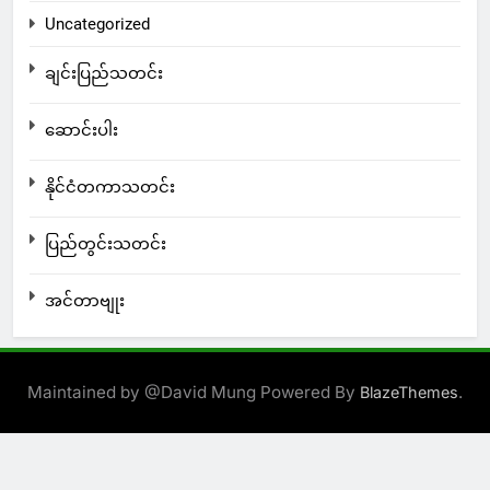
Uncategorized
ချင်းပြည်သတင်း
ဆောင်းပါး
နိုင်ငံတကာသတင်း
ပြည်တွင်းသတင်း
အင်တာဗျုး
Maintained by @David Mung Powered By
.
BlazeThemes