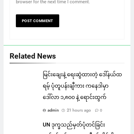
browser for the next time I comment.
Related News
မြင်းချေးနဲ့ ရေးဆွဲထားတဲ့ ဒေါ်နယ်ထ
ရမ့် ပုံတူပန်းချီကား ကနေဒါမှာ
ဒေါ်လာ ၁,၈၀၀ နဲ့ ရောင်းထွက်
admin
21 hours ago
0
UN ဒုက္ခသည်မှတ်ပုံတင်ခြင်း