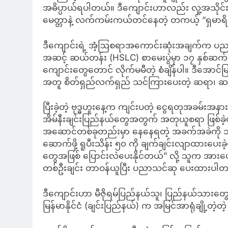
အဓိပ္ပာယ်ရပါတယ်။ ဒီကျောင်းဟာလည်း လူ့အသိုင်းအ
မေတ္တာနဲ့ လက်ကမ်းကယ်တင်နေတဲ့ တကယ့် “ရှမာရိလ
ဒီကျောင်းရဲ့ အံ့ဩစရာအကောင်းဆုံးအချက်က ပညာရ
အဆင့် ဆယ်တန်း (HSLC) စာမေးပွဲမှာ ၁၇ နှစ်ဆက်
ကျောင်းတွေတောင် လိုက်မမီတဲ့ စံချိန်ပါ။ ဒီအောင်မ
အတူ စိတ်ရှည်လက်ရှည် သင်ကြားပေးတဲ့ ဆရာ၊ ဆရာမ
ပြီးခဲ့တဲ့ ဗုဒ္ဓဟူးနေ့က ကျင်းပတဲ့ ငွေရတုအခမ်းအန
အိမ်နီးချင်းပြည်နယ်တွေအတွက် အတုယူစရာ ဖြစ်ခဲ
အဆောင်တစ်ခုတည်းမှာ နေနေရတဲ့ အခက်အခဲကို သ
ဆောက်ဖို့ ရူပီးသိန်း ၅၀ ကို ချက်ချင်းလျာထားပေ
တွေအဖြစ် ပြောင်းလဲပေးနိုင်တယ်” လို့ သူက အားပေး
တစ်ဦးချင်း တာဝန်ယူပြီး ပညာသင်ဆု ပေးထားပါ
ဒီကျောင်းဟာ မီဇိုရမ်ပြည်နယ်သူ၊ ပြည်နယ်သားတွ
မြန်မာနိုင်ငံ (ချင်းပြည်နယ်) က အမြင်အာရုံချို့တ