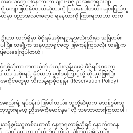
ေးငယ်တွေ ပါနေတာဟာ ချင်း-မီဇို ညီအစ်ကိုရင်းချာ
ေကို ကျော်ဖြတ်နိုင်တယ်ဆိုတာကို ပြသနေပါတယ်။ ချင်းပြည်သူ
းပြည်နယ်မှာ ပညာအလင်းရောင် ရနေတာကို ကြားရတာဟာ တက
းဟာ လက်ရှိမှာ မီဇိုရမ်အစိုးရဌာနအသီးသီးမှာ အမြဲတမ်း
ြပါပြီ။ တချို့က အနုပညာရှင်တွေ ဖြစ်ကုန်ကြသလို၊ တချို့က
းပြပေးနေကြပါတယ်။
ရဖို့ဆိုတာ တကယ့်ကို ခဲယဉ်းလွန်းပေမဲ့ မီဇိုရမ်မှာတော့
ိုးရရဲ့ ခိုင်မာတဲ့ မူဝါဒကြောင့်လို့ ဆိုရမှာဖြစ်ပြီး
ုင်တွေမှာ သီးသန့်ရာခိုင်နှုန်း (Reservation Policy)
။
့အစည်းရဲ့ ရပ်ဝန်းပဲ ဖြစ်ပါတယ်။ သူတို့ဆီမှာက မသန်စွမ်းသူ
ူတူသွားရမယ့် ညီအစ်ကိုမောင်နှမ” လို သဘောထားကြတာပါ။
 မသန်စွမ်းသူတစ်ယောက် နေရာရလာဖို့ဆိုရင် နောက်ကနေ
သူတို့တွေဟာ ကိုယ့်ကိုယ်ကိုယ် ယုံကြည်မှုရှိလာပြီး