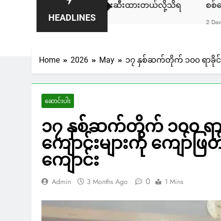
ု ULA/AA က ဖမ်းဆီးထားတယ်လို့သိရ
စစ်ကော်မရှင်နဲ့ ဆွေးနွ
HEADLINES
2 Days Ago
Home
2026
May
၁၇ နှစ်ဆက်တိုက် ၁၀၀ ရာခိုင်န
ဆောင်းပါး
၁၇ နှစ်ဆက်တိုက် ၁၀၀ ရာခိ
ကျောင်းများကို ကျော်ဖြတ်နိ
ကျောင်း
0
Admin
3 Months Ago
1 Mins