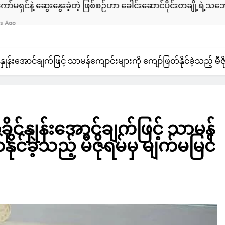
ေးခဲ့တဲ့ ဖြစ်စဉ်ဟာ ခေါင်းဆောင်ပိုင်းတချို့ရဲ့သဘောဆန္ဒ အလျောက် လု
ှုန်းအောင်ချက်ဖြင့် သာမန်ကျောင်းများကို ကျော်ဖြတ်နိုင်ခဲ့သည့် မီဇ
ုင်နှုန်းအောင်ချက်ဖြင့် သာမန်
ုင်ခဲ့သည့် မီဇိုရမ်မှ မျက်မမြင်