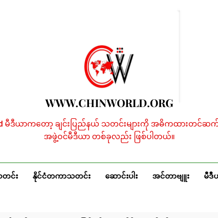
WWW.CHINWORLD.ORG
ld မီဒီယာကတော့ ချင်းပြည်နယ် သတင်းများကို အဓိကထားတင်ဆက်န
အဖွဲ့ဝင်မီဒီယာ တစ်ခုလည်း ဖြစ်ပါတယ်။
သတင်း
နိုင်ငံတကာသတင်း
ဆောင်းပါး
အင်တာဗျူး
မီဒီ