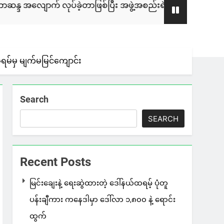
ပ်ခဲ့တာဖြစ်ပြီး အဖွဲ့အစည်းရဲ့ ဆုံးဖြတ်ချက် နဲ့ မူဝါဒ လုံးဝ မပါဝင်
ိုရမ်မှ မျက်မမြင်ကျောင်း
Search
SEARCH
Recent Posts
မြင်းချေးနဲ့ ရေးဆွဲထားတဲ့ ဒေါ်နယ်ထရမ့် ပုံတူ
ပန်းချီကား ကနေဒါမှာ ဒေါ်လာ ၁,၈၀၀ နဲ့ ရောင်း
ထွက်