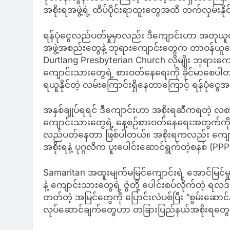
အစိုးရအဖွဲ့ရဲ့ ထိပ်ပိုင်းရာထူးတွေအထိ တက်လှမ်းနို
ရန်ပုံငွေလည်ပတ်မှုမှာလည်း ဒီကျောင်းဟာ အတု
အဖွဲ့အစည်းတွေနဲ့ ဘုရားကျောင်းတွေက တာဝန်ယူပ
Durtlang Presbyterian Church လိုမျိုး ဘုရားကျောင
ကျောင်းသားတွေရဲ့ စားဝတ်နေရေးကို ခိုင်မာစေပါတ
ရယူနိုင်တဲ့ လမ်းကြောင်းရှိနေတာကြောင့် ရန်ပုံငွ
အနှစ်ချုပ်ရရင် ဒီကျောင်းဟာ အစိုးရဆီကရတဲ့ လ
ကျောင်းသားတွေရဲ့ နေ့စဉ်စားဝတ်နေရေးအတွက်ကိုတေ
လည်ပတ်နေတာ ဖြစ်ပါတယ်။ အစိုးရကလည်း ကျောင်း
အစိုးရနဲ့ ပုဂ္ဂလိက ပူးပေါင်းဆောင်ရွက်တဲ့စနစ် (PPP) 
Samaritan အထူးမျက်မမြင်ကျောင်းရဲ့ အောင်မြင်မှုဟာ
နဲ့ ကျောင်းသားတွေရဲ့ ဇွဲတို့ ပေါင်းစပ်လိုက်တဲ့ ရလ
တတ်တဲ့ အမြင်တွေကို ပြောင်းလဲပစ်ပြီး “စွမ်းဆောင်န
လုပ်ဆောင်ချက်တွေဟာ တခြားပြည်နယ်အစိုးရတွေ