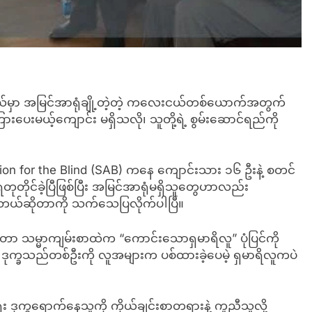
်ပြည်နယ်မှာ အမြင်အာရုံချို့တဲ့တဲ့ ကလေးငယ်တစ်ယောက်အတွက်
ားပေးမယ့်ကျောင်း မရှိသလို၊ သူတို့ရဲ့ စွမ်းဆောင်ရည်ကို
tion for the Blind (SAB) ကနေ ကျောင်းသား ၁၆ ဦးနဲ့ စတင်
တုတိုင်ခဲ့ပြီဖြစ်ပြီး အမြင်အာရုံမရှိသူတွေဟာလည်း
င်တယ်ဆိုတာကို သက်သေပြလိုက်ပါပြီ။
ဆိုတာ သမ္မာကျမ်းစာထဲက “ကောင်းသောရှမာရိလူ” ပုံပြင်ကို
ုက္ခသည်တစ်ဦးကို လူအများက ပစ်ထားခဲ့ပေမဲ့ ရှမာရိလူကပဲ
 ဒုက္ခရောက်နေသူကို ကိုယ်ချင်းစာတရားနဲ့ ကူညီသူလို့