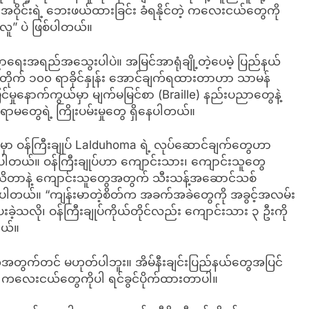
ဝိုင်းရဲ့ ဘေးဖယ်ထားခြင်း ခံရနိုင်တဲ့ ကလေးငယ်တွေကို
ူ” ပဲ ဖြစ်ပါတယ်။
ေးအရည်အသွေးပါပဲ။ အမြင်အာရုံချို့တဲ့ပေမဲ့ ပြည်နယ်
တိုက် ၁၀၀ ရာခိုင်နှုန်း အောင်ချက်ရထားတာဟာ သာမန်
ြင်မှုနောက်ကွယ်မှာ မျက်မမြင်စာ (Braille) နည်းပညာတွေနဲ့
တွေရဲ့ ကြိုးပမ်းမှုတွေ ရှိနေပါတယ်။
ားမှာ ဝန်ကြီးချုပ် Lalduhoma ရဲ့ လုပ်ဆောင်ချက်တွေဟာ
့ပါတယ်။ ဝန်ကြီးချုပ်ဟာ ကျောင်းသား၊ ကျောင်းသူတွေ
ိတာနဲ့ ကျောင်းသူတွေအတွက် သီးသန့်အဆောင်သစ်
းခဲ့ပါတယ်။ “ကျန်းမာတဲ့စိတ်က အခက်အခဲတွေကို အခွင့်အလမ်း
ခဲ့သလို၊ ဝန်ကြီးချုပ်ကိုယ်တိုင်လည်း ကျောင်းသား ၃ ဦးကို
တယ်။
ေအတွက်တင် မဟုတ်ပါဘူး။ အိမ်နီးချင်းပြည်နယ်တွေအပြင်
ဲ့တဲ့ ကလေးငယ်တွေကိုပါ ရင်ခွင်ပိုက်ထားတာပါ။