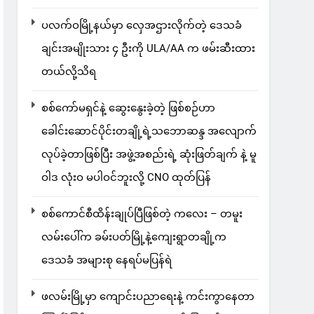
ပလက်ဝမြို့နယ်မှာ လှေအဌားလိုက်တဲ့ ဒေသခံ
ချင်းအမျိုးသား ၄ ဦးကို ULA/AA က ဖမ်းဆီးထား
တယ်လို့သိရ
စစ်ကော်မရှင်နဲ့ ဆွေးနွေးခဲ့တဲ့ ဖြစ်စဉ်ဟာ
ခေါင်းဆောင်ပိုင်းတချို့ရဲ့သဘောဆန္ဒ အလျောက်
လုပ်ခဲ့တာဖြစ်ပြီး အဖွဲ့အစည်းရဲ့ ဆုံးဖြတ်ချက် နဲ့ မူ
ဝါဒ လုံးဝ မပါဝင်ဘူးလို့ CNO ထုတ်ပြန်
စစ်ကောင်စီထိန်းချုပ်ပြီဖြစ်တဲ့ ကလေး – တမူး
လမ်းပေါ်က ခမ်းပတ်မြို့နဲ့ကျေးရွာတချို့က
ဒေသခံ အများစု နေရပ်မပြန်ရဲ
ဖလမ်းမြို့မှာ ကျောင်းပညာရေးနဲ့ ကင်းကွာနေတာ