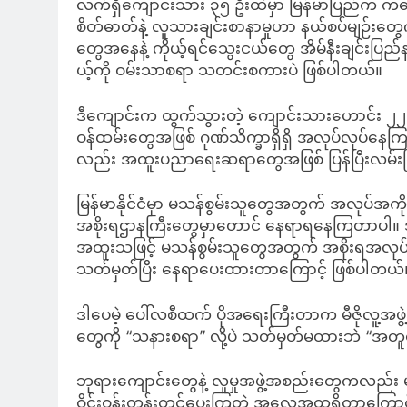
လက်ရှိကျောင်းသား ၃၅ ဦးထဲမှာ မြန်မာပြည်က ကလ
စိတ်ဓာတ်နဲ့ လူသားချင်းစာနာမှုဟာ နယ်စပ်မျဉ်းတွ
တွေအနေနဲ့ ကိုယ့်ရင်သွေးငယ်တွေ အိမ်နီးချင်
ယ့်ကို ဝမ်းသာစရာ သတင်းစကားပဲ ဖြစ်ပါတယ်။
ဒီကျောင်းက ထွက်သွားတဲ့ ကျောင်းသားဟောင်း ၂၂ ဦ
ဝန်ထမ်းတွေအဖြစ် ဂုဏ်သိက္ခာရှိရှိ အလုပ်လုပ်နေက
လည်း အထူးပညာရေးဆရာတွေအဖြစ် ပြန်ပြီးလမ်
မြန်မာနိုင်ငံမှာ မသန်စွမ်းသူတွေအတွက် အလုပ်အကိုင်
အစိုးရဌာနကြီးတွေမှာတောင် နေရာရနေကြတာပါ။ ဒါဟာ အစ
အထူးသဖြင့် မသန်စွမ်းသူတွေအတွက် အစိုးရအလုပ်အကိ
သတ်မှတ်ပြီး နေရာပေးထားတာကြောင့် ဖြစ်ပါတယ်
ဒါပေမဲ့ ပေါ်လစီထက် ပိုအရေးကြီးတာက မီဇိုလူ့အဖွဲ
တွေကို “သနားစရာ” လို့ပဲ သတ်မှတ်မထားဘဲ “အတ
ဘုရားကျောင်းတွေနဲ့ လူမှုအဖွဲ့အစည်းတွေကလည်း
ဝိုင်းဝန်းတွန်းတင်ပေးကြတဲ့ အလေ့အထရှိတာကြောင့်၊ 