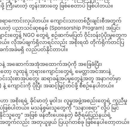
င်ဖို့ ကြီးမားတဲ့ တွန်းအားတွေ ဖြစ်စေတာပဲ ဖြစ်ပါတယ်။
ယူစရာကောင်းလှပါတယ်။ ကျောင်းသားတစ်ဦးချင်းစီအတွက်
ေးတဲ့ ပညာသင်ဆုစနစ် (Sponsorship Program) အပြင်၊
်းတွေနဲ့ NGO တွေရဲ့ စဉ်ဆက်မပြတ် ဝိုင်းဝန်းပံ့ပိုးမှုတွေက
ယ်။ လိုအပ်ချက်ရှိလာရင်လည်း အစိုးရထံ တိုက်ရိုက်တင်ပြ
ေအခက်အခဲမရှိ လည်ပတ်နိုင်တာပါ။
စာနဲ့ အဆောက်အအုံအထောက်အပံ့ကို အခြေခံပြီး၊
ာ့ လူထုနဲ့ ဘုရားကျောင်းတွေရဲ့ မေတ္တာအင်အားနဲ့
သုံးစာအုပ်တွေ၊ ဆရာခန့်အပ်မှုတွေနဲ့အတူ အနာဂတ်မှာ
နဲ့ ကျောင်းကို ပိုပြီး အဆင့်မြှင့်တင်ဖို့ စီစဉ်နေပါတယ်။
 အစိုးရရဲ့ ခိုင်မာတဲ့ မူဝါဒ၊ လူမှုအဖွဲ့အစည်းတွေရဲ့ ကူညီမှု
ဒ်ပဲဖြစ်ပါတယ်။ မသန်စွမ်းသူတွေကို “သနားစရာ” လို့ပဲ မြင်
ိုင်သူတွေ” အဖြစ် ဖန်တီးပေးနေတဲ့ မီဇိုရမ်ပြည်နယ်ရဲ့
အတွက်လည်း အတုယူဖွယ် ပြယုဂ်တစ်ခု ဖြစ်နေပါတော့တယ်။