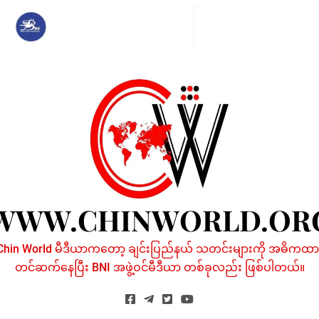
Skip
to
content
WWW.CHINWORLD.OR
Chin World မီဒီယာကတော့ ချင်းပြည်နယ် သတင်းများကို အဓိကထာ
တင်ဆက်နေပြီး BNI အဖွဲ့ဝင်မီဒီယာ တစ်ခုလည်း ဖြစ်ပါတယ်။