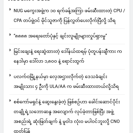
NUG မကွေးအဖွဲ့က ၁၀ ရက်ခန့်အကြာ ဖမ်းဆီးထားတဲ့ CPU /
CPA တပ်ဖွဲ့ဝင် မိုင်သူဇာကို ပြန်လွှတ်ပေးလိုက်ပြီလို့ သိရ
“၈၈၈၈ အရေးတော်ပုံနှင့် ချင်းလူမျိုးများလှုပ်ရှားမှု”
မြင်းချေးနဲ့ ရေးဆွဲထားတဲ့ ဒေါ်နယ်ထရမ့် ပုံတူပန်းချီကား က
နေဒါမှာ ဒေါ်လာ ၁,၈၀၀ နဲ့ ရောင်းထွက်
ပလက်ဝမြို့နယ်မှာ လှေအဌားလိုက်တဲ့ ဒေသခံချင်း
အမျိုးသား ၄ ဦးကို ULA/AA က ဖမ်းဆီးထားတယ်လို့သိရ
စစ်ကော်မရှင်နဲ့ ဆွေးနွေးခဲ့တဲ့ ဖြစ်စဉ်ဟာ ခေါင်းဆောင်ပိုင်း
တချို့ရဲ့သဘောဆန္ဒ အလျောက် လုပ်ခဲ့တာဖြစ်ပြီး အဖွဲ့
အစည်းရဲ့ ဆုံးဖြတ်ချက် နဲ့ မူဝါဒ လုံးဝ မပါဝင်ဘူးလို့ CNO
ထုတ်ပြန်