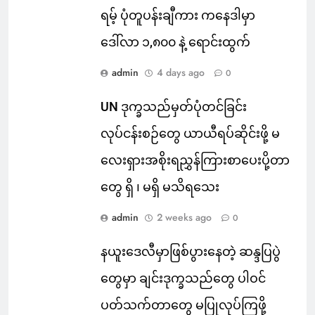
ရမ့် ပုံတူပန်းချီကား ကနေဒါမှာ
ဒေါ်လာ ၁,၈၀၀ နဲ့ ရောင်းထွက်
admin
4 days ago
0
UN ဒုက္ခသည်မှတ်ပုံတင်ခြင်း
လုပ်ငန်းစဉ်တွေ ယာယီရပ်ဆိုင်းဖို့ မ
လေးရှားအစိုးရညွှန်ကြားစာပေးပို့တာ
တွေ ရှိ ၊ မရှိ မသိရသေး
admin
2 weeks ago
0
နယူးဒေလီမှာဖြစ်ပွားနေတဲ့ ဆန္ဒပြပွဲ
တွေမှာ ချင်းဒုက္ခသည်တွေ ပါဝင်
ပတ်သက်တာတွေ မပြုလုပ်ကြဖို့