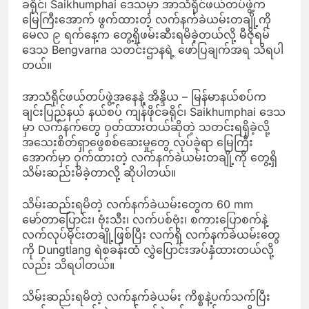
ခရိုင်၊ Saikhumphai ဒေသမှာ အာသံရိုင်ဖယ်တပ်ဖွဲ့က
မြေကြီးအောက် ဖွက်ထားတဲ့ လက်နက်ခဲယမ်းတချို့ကို
မေလ ၉ ရက်နေ့က တွေ့ရှိဖမ်းဆီးရမိခဲ့တယ်လို့ မီဇိုရမ်
ဒေသ Bengvarna သတင်းဌာနရဲ့ ဖော်ပြချက်အရ သိရပါ
တယ်။
အာသံရိုင်ဖယ်တပ်ဖွဲ့အနေနဲ့ အိန္ဒိယ – မြန်မာနယ်စပ်က
ချင်းပြည်နယ် နယ်စပ် ကျန်ဖိုင်ခရိုင်၊ Saikhumphai ဒေသ
မှာ လက်နက်တွေ ဝှတ်ထားတယ်ဆိုတဲ့ သတင်းရရှိခဲ့လို့
အသေးစိတ်ရှာဖွေစစ်ဆေးမှုတွေ လုပ်ခဲ့ရာ မြေကြီး
အောက်မှာ ဝှက်ထားတဲ့ လက်နက်ခဲယမ်းတချို့ကို တွေ့ရှိ
သိမ်းဆည်းမိခဲ့တာလို့ ဆိုပါတယ်။
သိမ်းဆည်းရမိတဲ့ လက်နက်ခဲယမ်းတွေက 60 mm
မော်တာပြောင်း၊ ဗုံးသီး၊ လက်ပစ်ဗုံး၊ စကားပြောစက်နဲ့
လက်လုပ်မိုင်းတချို့ဖြစ်ပြီး လက်ရှိ လက်နက်ခဲယမ်းတွေ
ကို Dungtlang ရဲစခန်းထံ လွှဲပြောင်းအပ်နှံထားတယ်လို့
လည်း သိရပါတယ်။
သိမ်းဆည်းရမိတဲ့ လက်နက်ခဲယမ်း ကိစ္စနဲ့ပက်သက်ပြီး