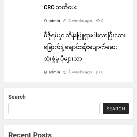
CRC သတိပေး
admin
2 weeks ago
0
မီဇိုရမ်မှာ ဘိန်းဖြူရှားပါးလာပြီးဆေး
ခြောက်နဲ့ ချောင်းဆိုးပျောက်ဆေး
သုံးစွဲမှု ပိုများလာ
admin
3 weeks ago
0
Search
SEARCH
Recent Posts