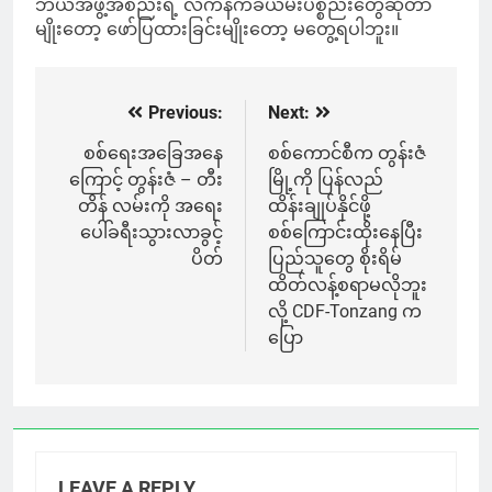
ဘယ်အဖွဲ့အစည်းရဲ့ လက်နက်ခဲယမ်းပစ္စည်းတွေဆိုတာ
မျိုးတော့ ဖော်ပြထားခြင်းမျိုးတော့ မတွေ့ရပါဘူး။
Previous:
Next:
Post
navigation
စစ်ရေးအခြေအနေ
စစ်ကောင်စီက တွန်းဇံ
ကြောင့် တွန်းဇံ – တီး
မြို့ကို ပြန်လည်
တိန် လမ်းကို အရေး
ထိန်းချုပ်နိုင်ဖို့
ပေါ်ခရီးသွားလာခွင့်
စစ်ကြောင်းထိုးနေပြီး
ပိတ်
ပြည်သူတွေ စိုးရိမ်
ထိတ်လန့်စရာမလိုဘူး
လို့ CDF-Tonzang က
ပြော
LEAVE A REPLY