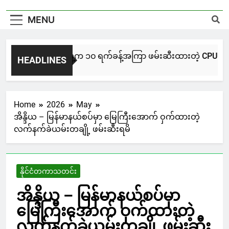
MENU
NUG မကွေးအဖွဲ့က ၁၀ ရက်ခန့်အကြာ ဖမ်းဆီးထားတဲ့ CPU / CPA တပ်ဖ
HEADLINES
4 Hours Ago
Home
2026
May
အိန္ဒိယ – မြန်မာနယ်စပ်မှာ မြေကြီးအောက် ဝှက်ထားတဲ့
လက်နက်ခဲယမ်းတချို့ ဖမ်းဆီးရမိ
နိုင်ငံတကာသတင်း
အိန္ဒိယ – မြန်မာနယ်စပ်မှာ
မြေကြီးအောက် ဝှက်ထားတဲ့
လက်နက်ခဲယမ်းတချို့ ဖမ်းဆီး