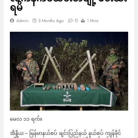
ရမိ
0
Admin
3 Months Ago
1 Mins
မေလ ၁၁ ရက်။
အိန္ဒိယ – မြန်မာနယ်စပ် ချင်းပြည်နယ် နယ်စပ် ကျန်ဖိုင်