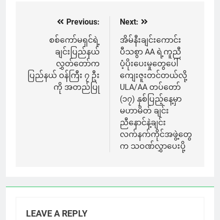
Previous:
Next:
Post
navigation
စစ်ကော်မရှင်ရဲ့
အိမ်နီးချင်းကောင်း
ချင်းပြည်နယ်
ပီသစွာ AA ရဲ့ကူညီ
လွှတ်တော်က
ပံ့ပိုးပေးမှုတွေပေါ်
ပြည်နယ် ဝန်ကြီး ၇ ဦး
ကျေးဇူးတင်တယ်လို့
ကို အတည်ပြု
ULA/AA တပ်တော်
(၁၇) နှစ်ပြည့်နေ့မှာ
မဟာမိတ် ချင်း
ညီနောင်နဲ့ချင်း
လက်နက်ကိုင်အဖွဲ့တွေ
က သဝဏ်လွှာပေးပို့
LEAVE A REPLY