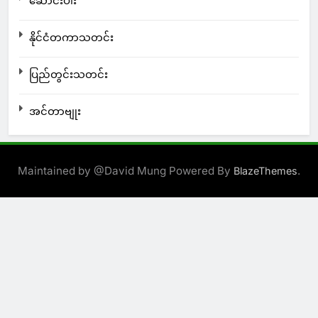
ဆောင်းပါး
နိုင်ငံတကာသတင်း
ပြည်တွင်းသတင်း
အင်တာဗျုး
Maintained by @David Mung Powered By
.
BlazeThemes