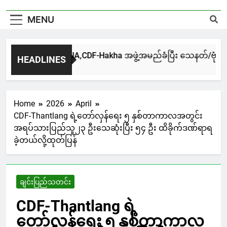
MENU
ဟားခါးမြို့မှာ CNA,CDF-Hakha အဖွဲ့အမည်ခံပြီး သေနတ်/ဗုံးအတုမ
HEADLINES
22 Mins Ago
Home
2026
April
CDF-Thantlang ရဲ့တော်လှန်ရေး ၅ နှစ်တာကာလအတွင်း
အရပ်သားပြည်သူ၂၃ ဦးသေဆုံးပြီး ၅၄ ဦး ထိခိုက်ဒဏ်ရာရ
ခဲ့တယ်လို့ထုတ်ပြန်
ချင်းပြည်သတင်း
CDF-Thantlang ရဲ့
တော်လှန်ရေး ၅ နှစ်တာကာလ