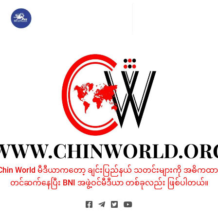
Skip
to
content
WWW.CHINWORLD.OR
Chin World မီဒီယာကတော့ ချင်းပြည်နယ် သတင်းများကို အဓိကထာ
တင်ဆက်နေပြီး BNI အဖွဲ့ဝင်မီဒီယာ တစ်ခုလည်း ဖြစ်ပါတယ်။