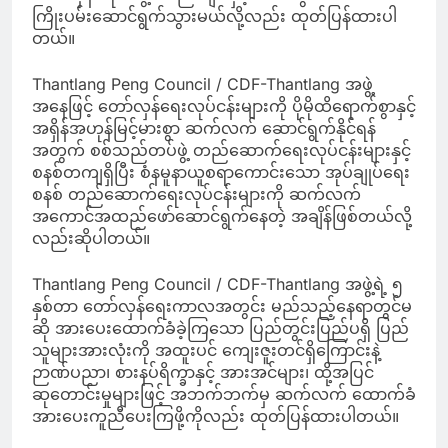
ကြိုးပမ်းဆောင်ရွက်သွားမယ်လို့လည်း ထုတ်ပြန်ထားပါ
တယ်။
Thantlang Peng Council / CDF-Thantlang အဖွဲ့
အနေဖြင့် တော်လှန်ရေးလုပ်ငန်းများကို ပိုမိုထိရောက်စွာနှင့်
အရှိန်အဟုန်မြင့်မားစွာ ဆက်လက် ဆောင်ရွက်နိုင်ရန်
အတွက် စစ်သည်တပ်ဖွဲ့ တည်ဆောက်ရေးလုပ်ငန်းများနှင့်
စနစ်တကျရှိပြီး စံနမူနာယူစရာကောင်းသော အုပ်ချုပ်ရေး
စနစ် တည်ဆောက်ရေးလုပ်ငန်းများကို ဆက်လက်
အကောင်အထည်ဖော်ဆောင်ရွက်နေတဲ့ အချိန်ဖြစ်တယ်လို့
လည်းဆိုပါတယ်။
Thantlang Peng Council / CDF-Thantlang အဖွဲ့ရဲ့ ၅
နှစ်တာ တော်လှန်ရေးကာလအတွင်း မည်သည့်နေရာတွင်မ
ဆို အားပေးထောက်ခံခဲ့ကြသော ပြည်တွင်းပြည်ပရှိ ပြည်
သူများအားလုံးကို အထူးပင် ကျေးဇူးတင်ရှိကြောင်းနဲ့
ဉာဏ်ပညာ၊ စားနပ်ရိက္ခာနှင့် အားအင်များ၊ ထို့အပြင်
ဆုတောင်းမှုများဖြင့် အဘက်ဘက်မှ ဆက်လက် ထောက်ခံ
အားပေးကူညီပေးကြဖို့ကိုလည်း ထုတ်ပြန်ထားပါတယ်။