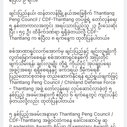
ဧပြီလ ၉ ရက်။
ချင်းပြည်နယ်၊ ထန်တလန်မြို့နယ်အခြေစိုက် Thantlang
Peng Council / CDF-Thantlang တပ်ဖွဲ့ရဲ့ တော်လှန်ရေး
၅ နှစ်တာကာလအတွင်း အရပ်သားပြည်သူ ၂၃ ဦးသေဆုံး
ပြီး ၊ ၅၄ ဦး ထိခိုက်ဒဏ်ရာ ရရှိခဲ့တယ်လို့ CDF-
Thantlang က ဧပြီလ ၈ ရက်နေ့က ထုတ်ပြန်ပါတယ်။
စစ်အာဏာရှင်လက်အောက်မှ ချင်းပြည်နှင့် ချင်းလူမျိုးကို
လွတ်မြောက်စေရန်၊ စစ်အာဏာရှင်စနစ်ကို အပြီးတိုင်
ဖျက်သိမ်းရန်၊ ချင်းလူမျိုး တို့ရဲ့ ကိုယ်ပိုင် အုပ်ချုပ်ရေး
အခွင့်အရေး ရရှိစေရန်နှင့် ဖက်ဒရယ် ဒီမိုကရေစီ
ပြည်ထောင်စုတစ်ခု တည်ဆောက်နိုင်ရန် ရည်ရွယ်ချက်ဖြင့်
Thantlang Peng Council / Chinland Defense Force
– Thantlang အဖွဲ့ တော်လှန်ရေး လုပ်ဆောင်လာခဲ့တဲ့ ၅
နှစ်ပြည့် အခမ်းအနားကို ဧပြီလ ၆ ရက်နေ့တွင် ကျင်းပနိုင်
ခဲ့တယ်လို့လည်း ထုတ်ပြန်ပါတယ်။
၅ နှစ်ပြည့်အခမ်းအနားမှာ Thantlang Peng Council /
CDF-Thantlang အဖွဲ့ဝင်ထဲကနေ ခေါင်းဆောင်မှု ဆု
(Leadership Award)၊ စံပြဆု (Exemplary Award) နှင့်