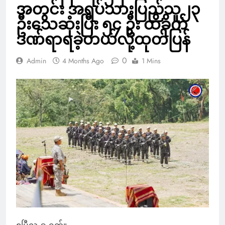
အတွင်း အရပ်သားပြည်သူ၂၃
ဦးသေဆုံးပြီး ၅၄ ဦး ထိခိုက်
ဒဏ်ရာရခဲ့တယ်လို့ထုတ်ပြန်
0
Admin
4 Months Ago
1 Mins