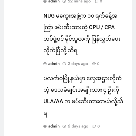
admin
52 mins ago
0
NUG မကွေးအဖွဲ့က ၁၀ ရက်ခန့်အ
ကြာ ဖမ်းဆီးထားတဲ့ CPU / CPA
တပ်ဖွဲ့ဝင် မိုင်သူဇာကို ပြန်လွှတ်ပေး
လိုက်ပြီလို့ သိရ
admin
2 days ago
0
ပလက်ဝမြို့နယ်မှာ လှေအဌားလိုက်
တဲ့ ဒေသခံချင်းအမျိုးသား ၄ ဦးကို
ULA/AA က ဖမ်းဆီးထားတယ်လို့သိ
ရ
admin
6 days ago
0