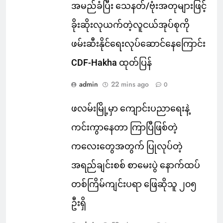
အမည်ခံပြီး သေနတ်/ဗုံးအတုများဖြင့်
ခိုးဆိုးလုယက်တဲ့လူငယ်အုပ်စုကို
ဖမ်းဆီးနိုင်ရေးလုပ်ဆောင်နေကြောင်း
CDF-Hakha ထုတ်ပြန်
admin
22 mins ago
0
ဖလမ်းမြို့မှာ ကျောင်းပညာရေးနဲ့
ကင်းကွာနေတာ ကြာပြီဖြစ်တဲ့
ကလေးတွေအတွက် ပြုလုပ်တဲ့
အရည်ချင်းစစ် စာမေးပွဲ နောက်ထပ်
တစ်ကြိမ်ကျင်းပရာ ဖြေဆိုသူ ၂၀၅
ဦးရှိ