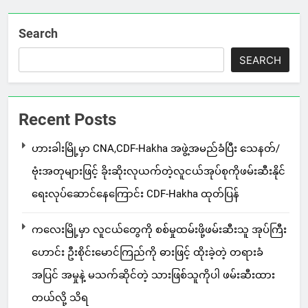
Search
SEARCH
Recent Posts
ဟားခါးမြို့မှာ CNA,CDF-Hakha အဖွဲ့အမည်ခံပြီး သေနတ်/
ဗုံးအတုများဖြင့် ခိုးဆိုးလုယက်တဲ့လူငယ်အုပ်စုကိုဖမ်းဆီးနိုင်
ရေးလုပ်ဆောင်နေကြောင်း CDF-Hakha ထုတ်ပြန်
ကလေးမြို့မှာ လူငယ်တွေကို စစ်မှုထမ်းဖို့ဖမ်းဆီးသူ အုပ်ကြီး
ဟောင်း ဦးစိုင်းမောင်ကြည်ကို ဓားဖြင့် ထိုးခဲ့တဲ့ တရားခံ
အပြင် အမှုနဲ့ မသက်ဆိုင်တဲ့ သားဖြစ်သူကိုပါ ဖမ်းဆီးထား
တယ်လို့ သိရ