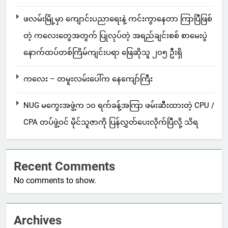
ဖလမ်းမြို့မှာ ကျောင်းပညာရေးနဲ့ ကင်းကွာနေတာ ကြာပြီဖြစ်
တဲ့ ကလေးတွေအတွက် ပြုလုပ်တဲ့ အရည်ချင်းစစ် စာမေးပွဲ
နောက်ထပ်တစ်ကြိမ်ကျင်းပရာ ဖြေဆိုသူ ၂၀၅ ဦးရှိ
ကလေး – တမူးလမ်းပေါ်က နေကျော်ကြီး
NUG မကွေးအဖွဲ့က ၁၀ ရက်ခန့်အကြာ ဖမ်းဆီးထားတဲ့ CPU /
CPA တပ်ဖွဲ့ဝင် မိုင်သူဇာကို ပြန်လွှတ်ပေးလိုက်ပြီလို့ သိရ
Recent Comments
No comments to show.
Archives