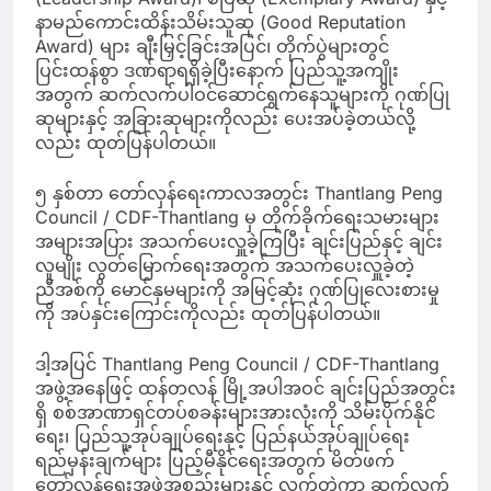
နာမည်ကောင်းထိန်းသိမ်းသူဆု (Good Reputation
Award) များ ချီးမြှင့်ခြင်းအပြင်၊ တိုက်ပွဲများတွင်
ပြင်းထန်စွာ ဒဏ်ရာရရှိခဲ့ပြီးနောက် ပြည်သူ့အကျိုး
အတွက် ဆက်လက်ပါဝင်ဆောင်ရွက်နေသူများကို ဂုဏ်ပြု
ဆုများနှင့် အခြားဆုများကိုလည်း ပေးအပ်ခဲ့တယ်လို့
လည်း ထုတ်ပြန်ပါတယ်။
၅ နှစ်တာ တော်လှန်ရေးကာလအတွင်း Thantlang Peng
Council / CDF-Thantlang မှ တိုက်ခိုက်ရေးသမားများ
အများအပြား အသက်ပေးလှူခဲ့ကြပြီး ချင်းပြည်နှင့် ချင်း
လူမျိုး လွတ်မြောက်ရေးအတွက် အသက်ပေးလှူခဲ့တဲ့
ညီအစ်ကို မောင်နှမများကို အမြင့်ဆုံး ဂုဏ်ပြုလေးစားမှု
ကို အပ်နှင်းကြောင်းကိုလည်း ထုတ်ပြန်ပါတယ်။
ဒါ့အပြင် Thantlang Peng Council / CDF-Thantlang
အဖွဲ့အနေဖြင့် ထန်တလန် မြို့အပါအဝင် ချင်းပြည်အတွင်း
ရှိ စစ်အာဏာရှင်တပ်စခန်းများအားလုံးကို သိမ်းပိုက်နိုင်
ရေး၊ ပြည်သူ့အုပ်ချုပ်ရေးနှင့် ပြည်နယ်အုပ်ချုပ်ရေး
ရည်မှန်းချက်များ ပြည့်မီနိုင်ရေးအတွက် မိတ်ဖက်
တော်လှန်ရေးအဖွဲ့အစည်းများနှင့် လက်တွဲကာ ဆက်လက်