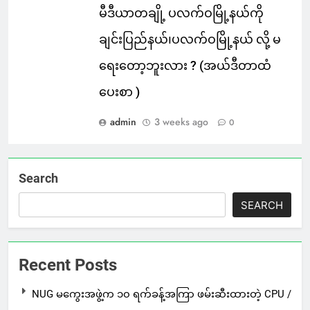
မီဒီယာတချို့ ပလက်ဝမြို့နယ်ကို
ချင်းပြည်နယ်၊ပလက်ဝမြို့နယ် လို့ မ
ရေးတော့ဘူးလား ? (အယ်ဒီတာထံ
ပေးစာ )
admin
3 weeks ago
0
Search
SEARCH
Recent Posts
NUG မကွေးအဖွဲ့က ၁၀ ရက်ခန့်အကြာ ဖမ်းဆီးထားတဲ့ CPU /