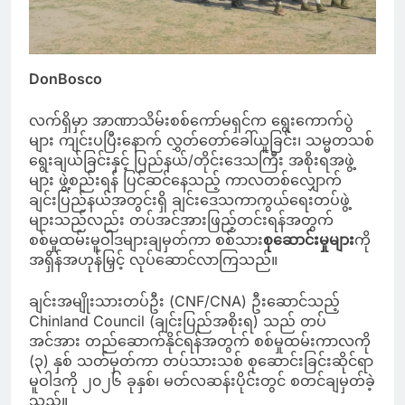
DonBosco
လက်ရှိမှာ အာဏာသိမ်းစစ်ကော်မရှင်က ရွေးကောက်ပွဲ
များ ကျင်းပပြီးနောက် လွှတ်တော်ခေါ်ယူခြင်း၊ သမ္မတသစ်
ရွေးချယ်ခြင်းနှင့် ပြည်နယ်/တိုင်းဒေသကြီး အစိုးရအဖွဲ့
များ ဖွဲ့စည်းရန် ပြင်ဆင်နေသည့် ကာလတစ်လျှောက်
ချင်းပြည်နယ်အတွင်းရှိ ချင်းဒေသကာကွယ်ရေးတပ်ဖွဲ့
များသည်လည်း တပ်အင်အားဖြည့်တင်းရန်အတွက်
စစ်မှုထမ်းမူဝါဒများချမှတ်ကာ စစ်သား
စုဆောင်းမှုများ
ကို
အရှိန်အဟုန်မြှင့် လုပ်ဆောင်လာကြသည်။
ချင်းအမျိုးသားတပ်ဦး (CNF/CNA) ဦးဆောင်သည့်
Chinland Council (ချင်းပြည်အစိုးရ) သည် တပ်
အင်အား တည်ဆောက်နိုင်ရန်အတွက် စစ်မှုထမ်းကာလကို
(၃) နှစ် သတ်မှတ်ကာ တပ်သားသစ် စုဆောင်းခြင်းဆိုင်ရာ
မူဝါဒကို ၂၀၂၆ ခုနှစ်၊ မတ်လဆန်းပိုင်းတွင် စတင်ချမှတ်ခဲ့
သည်။