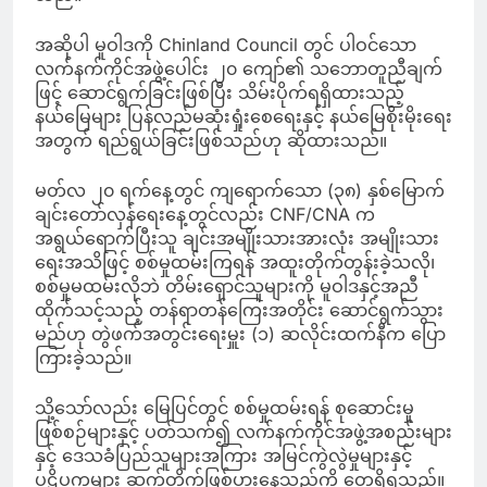
အဆိုပါ မူဝါဒကို Chinland Council တွင် ပါဝင်သော
လက်နက်ကိုင်အဖွဲ့ပေါင်း ၂၀ ကျော်၏ သဘောတူညီချက်
ဖြင့် ဆောင်ရွက်ခြင်းဖြစ်ပြီး သိမ်းပိုက်ရရှိထားသည့်
နယ်မြေများ ပြန်လည်မဆုံးရှုံးစေရေးနှင့် နယ်မြေစိုးမိုးရေး
အတွက် ရည်ရွယ်ခြင်းဖြစ်သည်ဟု ဆိုထားသည်။
မတ်လ ၂၀ ရက်နေ့တွင် ကျရောက်သော (၃၈) နှစ်မြောက်
ချင်းတော်လှန်ရေးနေ့တွင်လည်း CNF/CNA က
အရွယ်ရောက်ပြီးသူ ချင်းအမျိုးသားအားလုံး အမျိုးသား
ရေးအသိဖြင့် စစ်မှုထမ်းကြရန် အထူးတိုက်တွန်းခဲ့သလို၊
စစ်မှုမထမ်းလိုဘဲ တိမ်းရှောင်သူများကို မူဝါဒနှင့်အညီ
ထိုက်သင့်သည့် တန်ရာတန်ကြေးအတိုင်း ဆောင်ရွက်သွား
မည်ဟု တွဲဖက်အတွင်းရေးမှူး (၁) ဆလိုင်းထက်နီက ပြော
ကြားခဲ့သည်။
သို့သော်လည်း မြေပြင်တွင် စစ်မှုထမ်းရန် စုဆောင်းမှု
ဖြစ်စဉ်များနှင့် ပတ်သက်၍ လက်နက်ကိုင်အဖွဲ့အစည်းများ
နှင့် ဒေသခံပြည်သူများအကြား အမြင်ကွဲလွဲမှုများနှင့်
ပဋိပက္ခများ ဆက်တိုက်ဖြစ်ပွားနေသည်ကို တွေ့ရှိရသည်။