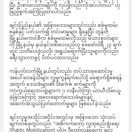
ပြီး ဦးစားပေးတာမျိုးကို လုပ်ဖို့လည်းလိုအပ်ပါတယ်” ဟု
ဖြည့်စွက်အကြံပြုထားပါသည်။
ချင်းပြည်နယ်၏ အခြားဒေသများတွင်လည်း စစ်မှုထမ်း
စနစ်နှင့် ပတ်သက်၍ တင်းမာမှုများ ရှိနေပြီး တွန်းဇံ
မြို့နယ်ကောင်စီက စစ်မှုမထမ်းလိုသည့် မိသားစုဝင်များ
ကို မြို့နယ်မှ နယ်နှင်ဒဏ်ပေးမည်ဟု ဖေဖော်ဝါရီ ၂၃ ရက်
တွင် သတိပေးခဲ့သလို၊ အရွယ်ရောက်ပြီးသူများကိုလည်း
ခရီးသွားလာခွင့် ပိတ်ပင်ထားသည်။
ကန်ပက်လက်မြို့နယ်တွင်လည်း တပ်သားစုဆောင်းမှု
အပေါ် ဝေဖန်သံများ လူမှုကွန်ရက်ပေါ်သို့ မရောက်ရှိစေရန်
အတွက် ဒေသခံများ၏ Starlink စက်များကို
ကာကွယ်ရေးတပ်ဖွဲ့များက ၁ လနီးပါးကြာ ယာယီသိမ်းယူ
ခဲ့ခြင်းကြောင့် အဝေးရောက်ဒေသခံများနှင့်
အဆက်အသွယ်ပြတ်တောက်မှုများ ဖြစ်ပေါ်ခဲ့သည်။
ချင်းလူမှုအသိုင်းအဝိုင်းအတွင်းမှ အခြားသော သုံးသပ်
ချက်တစ်ခုတွင်လည်း “အဓိကကတော့ လူထုစည်းရုံးရေး
(Public Mobilization) ပါပဲ။ ဒီတော်လှန်ရေးက ချင်း