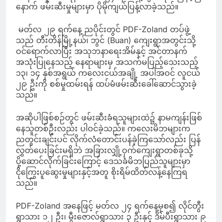
နောက် ဖမ်းဆီးမှုများမှာ ပိုမိုကျယ်ပြန့်လာခဲ့သည်။
မတ်လ ၂၉ ရက်နေ့ ညပိုင်းတွင် PDF-Zoland တပ်ဖွဲ့
သည် တီးတိန်မြို့နယ်၊ ဘွင် (Buan) ကျေးရွာအတွင်းသို့
ဝင်ရောက်လာပြီး အသုဘနာရေးအိမ်နှင့် အင်တာနက်
အသုံးပြုနေသည့် နေရာများမှ အသက်မပြည့်သေးသည့်
၁၃၊ ၁၄ နှစ်အရွယ် ကလေးငယ်အချို့ အပါအဝင် လူငယ်
၂၉ ဦးကို စစ်မှုထမ်းရန် ထပ်မံဖမ်းဆီးခေါ်ဆောင်သွားခဲ့
သည်။
အဆိုပါဖြစ်စဉ်တွင် ဖမ်းဆီးခံရသူများထဲ၌ နာမကျန်းဖြစ်
နေသူတစ်ဦးလည်း ပါဝင်ခဲ့သည်။ ကလေးမိဘများက
ညတွင်းချင်းပင် လိုက်လံတောင်းပန်ခဲ့ကြသော်လည်း ပြန်
လွှတ်ပေးခြင်းမရှိဘဲ အခြားလျှို့ဝှက်ကျေးရွာတစ်ခုသို့
ပို့ဆောင်လိုက်ခြင်းကြောင့် ဒေသခံမိဘပြည်သူများမှာ
ငိုကြွေးပူဆွေးမှုများနှင့်အတူ စိုးရိမ်ထိတ်လန့်နေကြရ
သည်။
PDF-Zoland အနေဖြင့် မတ်လ ၂၄ ရက်နေ့မှစ၍ လိုင်တွီး
ရွာသား ၁၂ ဦး၊ မွီးဇောလ်ရွာသား ၃ ဦးနှင့် ဒိမ်ပီးရွာသား ၉