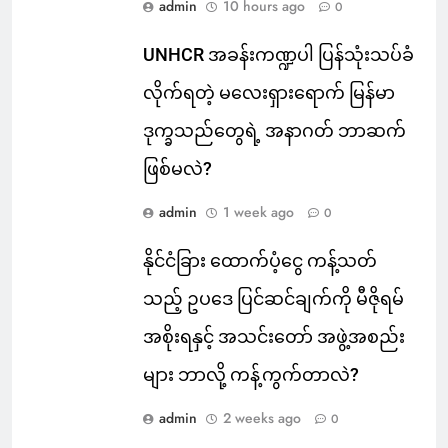
admin
10 hours ago
0
UNHCR အခန်းကဏ္ဍပါ ပြန်သုံးသပ်ခံ
လိုက်ရတဲ့ မလေးရှားရောက် မြန်မာ
ဒုက္ခသည်တွေရဲ့ အနာဂတ် ဘာဆက်
ဖြစ်မလဲ?
admin
1 week ago
0
နိုင်ငံခြား ထောက်ပံ့ငွေ ကန့်သတ်
သည့် ဥပဒေ ပြင်ဆင်ချက်ကို မီဇိုရမ်
အစိုးရနှင့် အသင်းတော် အဖွဲ့အစည်း
များ ဘာလို့ ကန့်ကွက်တာလဲ?
admin
2 weeks ago
0