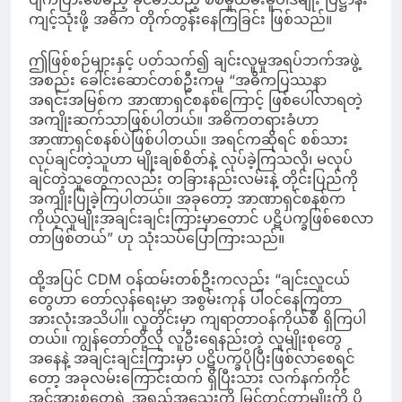
ကျင့်သုံးဖို့ အဓိက တိုက်တွန်းနေကြခြင်း ဖြစ်သည်။
ဤဖြစ်စဉ်များနှင့် ပတ်သက်၍ ချင်းလူမှုအရပ်ဘက်အဖွဲ့
အစည်း ခေါင်းဆောင်တစ်ဦးကမူ “အဓိကပြဿနာ
အရင်းအမြစ်က အာဏာရှင်စနစ်ကြောင့် ဖြစ်ပေါ်လာရတဲ့
အကျိုးဆက်သာဖြစ်ပါတယ်။ အဓိကတရားခံဟာ
အာဏာရှင်စနစ်ပဲဖြစ်ပါတယ်။ အရင်ကဆိုရင် စစ်သား
လုပ်ချင်တဲ့သူဟာ မျိုးချစ်စိတ်နဲ့ လုပ်ခဲ့ကြသလို၊ မလုပ်
ချင်တဲ့သူတွေကလည်း တခြားနည်းလမ်းနဲ့ တိုင်းပြည်ကို
အကျိုးပြုခဲ့ကြပါတယ်။ အခုတော့ အာဏာရှင်စနစ်က
ကိုယ့်လူမျိုးအချင်းချင်းကြားမှာတောင် ပဋိပက္ခဖြစ်စေလာ
တာဖြစ်တယ်” ဟု သုံးသပ်ပြောကြားသည်။
ထို့အပြင် CDM ဝန်ထမ်းတစ်ဦးကလည်း “ချင်းလူငယ်
တွေဟာ တော်လှန်ရေးမှာ အစွမ်းကုန် ပါဝင်နေကြတာ
အားလုံးအသိပါ။ လူတိုင်းမှာ ကျရာတာဝန်ကိုယ်စီ ရှိကြပါ
တယ်။ ကျွန်တော်တို့လို လူဦးရေနည်းတဲ့ လူမျိုးစုတွေ
အနေနဲ့ အချင်းချင်းကြားမှာ ပဋိပက္ခပိုပြီးဖြစ်လာစေရင်
တော့ အခုလမ်းကြောင်းထက် ရှိပြီးသား လက်နက်ကိုင်
အင်အားစုတွေရဲ့ အရည်အသွေးကို မြှင့်တင်တာမျိုးကို ပို