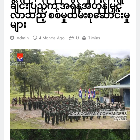
ချင်းပြည်က အရှိန်အဟုန်မြှင့်
လာသည့် စစ်မှုထမ်းစုဆောင်းမှု
များ
0
Admin
4 Months Ago
1 Mins