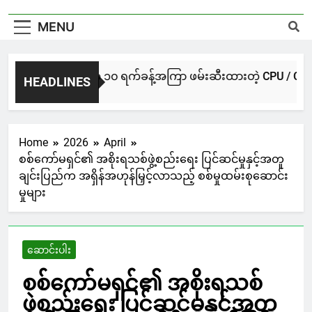
MENU
UG မကွေးအဖွဲ့က ၁၀ ရက်ခန့်အကြာ ဖမ်းဆီးထားတဲ့ CPU / CPA တပ်ဖွဲ့ဝ
HEADLINES
 Hours Ago
Home
2026
April
စစ်ကော်မရှင်၏ အစိုးရသစ်ဖွဲ့စည်းရေး ပြင်ဆင်မှုနှင့်အတူ
ချင်းပြည်က အရှိန်အဟုန်မြှင့်လာသည့် စစ်မှုထမ်းစုဆောင်း
မှုများ
ဆောင်းပါး
စစ်ကော်မရှင်၏ အစိုးရသစ်
ဖွဲ့စည်းရေး ပြင်ဆင်မှုနှင့်အတူ