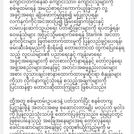
ကျောင်းတက်နေဆဲ ကျောင်းသား၊ ကျောင်းသူများကို
စစ်မှုထမ်းရန် အမည်စာရင်းကောက်ယူခြင်းမှာ လူ့
အခွင့်အရေး ချိုးဖောက်မှုဖြစ်၍ မပြုလုပ်ရန်၊
လက်နက်ကိုင်အင်အားပြ၍ ခြိမ်းခြောက်ခြင်းနှင့်
လမ်းပန်းဆက်သွယ်ရေး ပိတ်ဆို့ခြင်းများကို ရပ်တန့်ရန်၊
ဝေဖန်သံများ အပြင်သို့မရောက်စေရန် Starlink အင်တာ
နက်လိုင်းများ ဖြတ်တောက်ထားမှုကို ပြန်လည်ဖွင့်ပေးရန်၊
ဖမ်းဆီးခံရမည်ကို စိုးရိမ်၍ တောတောင်ထဲ ထွက်ပြေးနေရ
သည့် လူငယ်များ၏ ပညာရေးနှင့် ကျန်းမာရေး
အခွင့်အရေးများကို လေးစားလိုက်နာရန်နှင့် တော်လှန်ရေး
အဖွဲ့အစည်းများအနေဖြင့် အတင်းအဓမ္မနည်းလမ်းများ
အစား လူသားချင်းစာနာထောက်ထားမှုဆိုင်ရာ စံနှုန်းများ
ကိုသာ လိုက်နာကျင့်သုံးရန် စသည့်အချက်များကို
ပြင်းထန်စွာ တောင်းဆိုထားကြခြင်း ဖြစ်ပါသည်။
ထို့အတူ စစ်မှုထမ်းဥပဒေနဲ့ ပတ်သက်ပြီး စနစ်တကျ
ပြဋ္ဌာန်းဖို့နဲ့ အတင်းအဓမ္မ စုဆောင်းတာမျိုး မလုပ်ဘဲ မူဝါဒ
ကို ပြန်လည်သုံးသပ်ဖို့ ထောက်ပြခဲ့ကြသည်။ မြေပြင်တွင်
ဖြစ်ပေါ်နေသည့် အခြေအနေများအရ တော်လှန်ရေး
ခေါင်းဆောင်များအနေဖြင့် လူထု၏ယုံကြည်မှုကို မ
ပျက်ပြားစေမည့် ခိုင်မာသည့် စစ်မှုထမ်းမူဝါဒမျိုး ပြဋ္ဌာန်း