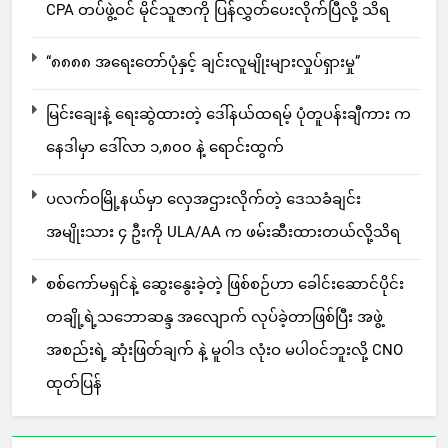
CPA တပ်ဖွဲ့ဝင် မိုင်သူဇာကို ပြန်လွှတ်ပေးလိုက်ပြီလို့ သိရ
“၈၈၈၈ အရေးတော်ပုံနှင့် ချင်းလူမျိုးများလှုပ်ရှားမှု”
မြင်းချေးနဲ့ ရေးဆွဲထားတဲ့ ဒေါ်နယ်ထရမ့် ပုံတူပန်းချီကား က
နေဒါမှာ ဒေါ်လာ ၁,၈၀၀ နဲ့ ရောင်းထွက်
ပလက်ဝမြို့နယ်မှာ လှေအဌားလိုက်တဲ့ ဒေသခံချင်း
အမျိုးသား ၄ ဦးကို ULA/AA က ဖမ်းဆီးထားတယ်လို့သိရ
စစ်ကော်မရှင်နဲ့ ဆွေးနွေးခဲ့တဲ့ ဖြစ်စဉ်ဟာ ခေါင်းဆောင်ပိုင်း
တချို့ရဲ့သဘောဆန္ဒ အလျောက် လုပ်ခဲ့တာဖြစ်ပြီး အဖွဲ့
အစည်းရဲ့ ဆုံးဖြတ်ချက် နဲ့ မူဝါဒ လုံးဝ မပါဝင်ဘူးလို့ CNO
ထုတ်ပြန်