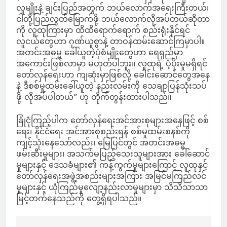
လူမျိုးနဲ့ ချင်းပြည်အတွက် ဘယ်လောက်အရေးကြီးတယ်၊
ငါတို့ပြည်လွတ်မြောက်ဖို့ ဘယ်လောက်လိုအပ်တယ်ဆိုတာ
ကို လူထုကြားမှာ ထိထိရောက်ရောက် စည်းရုံးနိုင်ရင်
လူငယ်တွေဟာ ဂုဏ်ယူစွာနဲ့ တာဝန်ထမ်းဆောင်ကြမှာပါ။
အတင်းအဓမ္မ ခေါ်ယူတဲ့ပုံစံမျိုးတွေဟာ ရေရှည်မှာ
အကောင်းဖြစ်လာမှာ မဟုတ်ပါဘူး။ လူထုရဲ့ ပံ့ပိုးမှုမရှိရင်
တော်လှန်ရေးဟာ ကျဆုံးမှာဖြစ်လို့ ခေါင်းဆောင်တွေအနေ
နဲ့ ဒီစစ်မှုထမ်းခေါ်ယူတဲ့ နည်းလမ်းကို သေချာပြန်သုံးသပ်
ဖို့ လိုအပ်ပါတယ်” ဟု တိုက်တွန်းထားပါသည်။
ခြုံငုံကြည့်ပါက တော်လှန်ရေးအင်အားစုများအနေဖြင့် စစ်
ရေး၊ နိုင်ငံရေး အင်အားစုစည်းရန် စစ်မှုထမ်းစနစ်ကို
ကျင့်သုံးနေသော်လည်း၊ မြေပြင်တွင် အတင်းအဓမ္မ
ဖမ်းဆီးမှုများ၊ အသက်မပြည့်သေးသူများအား ခေါ်ဆောင်
မှုများနှင့် ဒေသခံများ၏ ကန့်ကွက်မှုများကြောင့် လူထုနှင့်
တော်လှန်ရေးအဖွဲ့အစည်းများအကြား အမြင်မကြည်လင်
မှုများနှင့် ယုံကြည်မှုလျော့နည်းလာမှုများမှာ သိသိသာသာ
မြင့်တက်နေသည်ကို တွေ့ရှိရပါသည်။