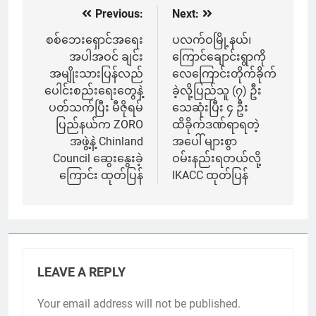
Previous:
Next:
Post
navigation
စစ်ဘေးရှောင်အရေး
ပလက်ဝမြို့နယ်၊
အပါအဝင် ချင်း
ကြောင်ချောင်းရွာကို
အမျိုးသားပြန်လည်
လေကြောင်းတိုက်ခိုက်
ပေါင်းစည်းရေးတွေနဲ့
ခဲ့လို့ပြည်သူ (၇) ဦး
ပတ်သက်ပြီး မီဇိုရမ်
သေဆုံးပြီး ၄ ဦး
ပြည်နယ်က ZORO
ထိခိုက်ဒဏ်ရာရတဲ့
အဖွဲ့နဲ့ Chinland
အပေါ် များစွာ
Council ဆွေးနွေးခဲ့
ဝမ်းနည်းရတယ်လို့
ကြောင်း ထုတ်ပြန်
IKACC ထုတ်ပြန်
LEAVE A REPLY
Your email address will not be published.