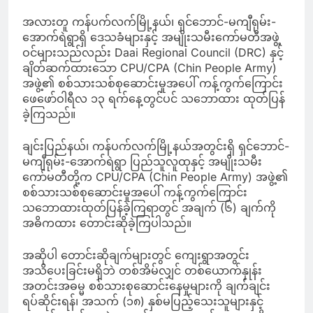
အလားတူ ကန်ပက်လက်မြို့နယ်၊ ရှင်ဘောင်-မကျီရုမ်း-
အောက်ရဲရွာရှိ ဒေသခံများနှင့် အမျိုးသမီးကော်မတီအဖွဲ့
ဝင်များသည်လည်း Daai Regional Council (DRC) နှင့်
ချိတ်ဆက်ထားသော CPU/CPA (Chin People Army)
အဖွဲ့၏ စစ်သားသစ်စုဆောင်းမှုအပေါ် ကန့်ကွက်ကြောင်း
ဖေဖော်ဝါရီလ ၁၃ ရက်နေ့တွင်ပင် သဘောထား ထုတ်ပြန်
ခဲ့ကြသည်။
ချင်းပြည်နယ်၊ ကန်ပက်လက်မြို့နယ်အတွင်းရှိ ရှင်ဘောင်-
မကျီရုမ်း-အောက်ရဲရွာ ပြည်သူလူထုနှင့် အမျိုးသမီး
ကော်မတီတို့က CPU/CPA (Chin People Army) အဖွဲ့၏
စစ်သားသစ်စုဆောင်းမှုအပေါ် ကန့်ကွက်ကြောင်း
သဘောထားထုတ်ပြန်ခဲ့ကြရာတွင် အချက် (၆) ချက်ကို
အဓိကထား တောင်းဆိုခဲ့ကြပါသည်။
အဆိုပါ တောင်းဆိုချက်များတွင် ကျေးရွာအတွင်း
အသိပေးခြင်းမရှိဘဲ တစ်အိမ်လျှင် တစ်ယောက်နှုန်း
အတင်းအဓမ္မ စစ်သားစုဆောင်းနေမှုများကို ချက်ချင်း
ရပ်ဆိုင်းရန်၊ အသက် (၁၈) နှစ်မပြည့်သေးသူများနှင့်