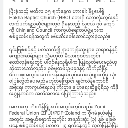
ပြီးခဲ့သည့် မတ်လ ၁၅ ရက်နေ့က ဟားခါးမြို့ပေါ်ရှိ
Hakha Baptist Church (HBC) ဘေးရှိ ဘောလုံးကွင်းနှင့်
လက်ဖက်ရည်ဆိုင်များတွင် ရှိနေသည့် လူငယ် ၇၀ ကျော်
ကို Chinland Council ကာကွယ်ရေးတပ်ဖွဲ့များက
စစ်မှုထမ်းရန်အတွက် ဖမ်းဆီးခေါ်ဆောင်သွားခဲ့သည်။
၎င်းဖြစ်စဉ်နှင့် ပတ်သက်၍ နာမကျန်းသူများ၊ ဆရာဝန်နှင့်
ကျောင်းဆရာများ သို့မဟုတ် မိသားစုဝင်အတွင်း
တော်လှန်ရေးတွင် ပါဝင်နေသူရှိပါက ပြန်လွှတ်ပေးမည်ဟု
ဆိုထားသော်လည်း၊ စစ်မှုထမ်းဥပဒေနှင့် ကိုက်ညီပြီး
မိသားစုအတွင်း တော်လှန်ရေးမလုပ်သေးသူများကိုမူ လုံး
ဝပြန်လွှတ်ပေးမည်မဟုတ်ကြောင်း ချင်းလဲန်ကောင်စီ
အစိုးရ၊ ကာကွယ်ရေးဝန်ကြီးဌာန ပြောရေးဆိုခွင့်ရှိသူ ကိုနို
င်းဂျွန်ကင်က အတိအလင်း ပြောကြားခဲ့သည်။
အလားတူ တီးတိန်မြို့နယ်အတွင်းတွင်လည်း Zomi
Federal Union (ZFU)/PDF-Zoland က ဇိုဂမ်နယ်မြေ
အတွင်း အရွယ်ရောက်သူတိုင်း အနည်းဆုံး (၃) နှစ် မဖြစ်
မနေ စစ်မှုထမ်းရန် မတ်လ ၂၄ ရက်နေ့တွင် ထုတ်ပြန်ခဲ့ပြီး