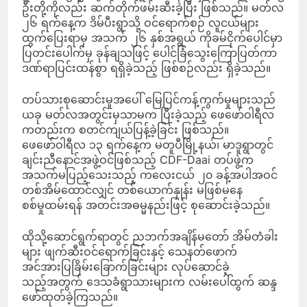
ဦးတို့ကိုလည်း ဆက်တိုက်ဖမ်းဆီးခဲ့ပြီး ဖြစ်သည်။ မတ်လ
၂၆ ရက်နေ့က ဒိမ်ပီးရွာသို့ ဝင်ရောက်စဉ် လူငယ်များ
ထွက်ပြေးရာမှ အသက် ၂၆ နှစ်အရွယ် ကိုခမ်ငိုက်ပေါင်မှာ
ပြတင်းပေါက်မှ ခုန်ချသဖြင့် ပေါင်ခြံသွေးကြောပြတ်ကာ
ဒဏ်ရာပြင်းထန်စွာ ရရှိခဲ့သည့် ဖြစ်စဉ်လည်း ရှိခဲ့သည်။
တပ်သားစုဆောင်းမှုအပေါ် မြေပြင်ကန့်ကွက်မှုများသည်
ယခု မတ်လအတွင်းမှသာမက ပြီးခဲ့သည့် ဖေဖော်ဝါရီလ
ကတည်းက စတင်ကျယ်ပြန့်ခဲ့ခြင်း ဖြစ်သည်။
ဖေဖော်ဝါရီလ ၁၃ ရက်နေ့က မတူပီမြို့နယ်၊ မာဒူရွာတွင်
ချင်းညီနောင်အဖွဲ့ဝင်ဖြစ်သည့် CDF-Daai တပ်ဖွဲ့က
အသက်မပြည့်သေးသည့် ကလေးငယ် ၂၀ ခန့်အပါအဝင်
တစ်အိမ်ထောင်လျှင် တစ်ယောက်နှုန်း မဖြစ်မနေ
စစ်မှုထမ်းရန် အတင်းအဓမ္မနည်းဖြင့် စုဆောင်းခဲ့သည်။
ထိုသို့ဆောင်ရွက်ရာတွင် ညဘက်အချိန်မတော် အိမ်တံခါး
များ ဖျက်ဆီးဝင်ရောက်ခြင်းနှင့် သေနတ်ဖောက်
အင်အားပြခြိမ်းခြောက်ခြင်းများ လုပ်ဆောင်ခဲ့
သည့်အတွက် ဒေသခံရွာသားများက လမ်းပေါ်ထွက် ဆန္ဒ
ဖော်ထုတ်ခဲ့ကြသည်။