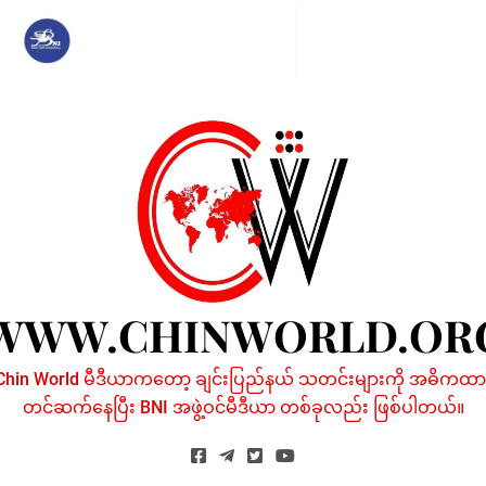
Skip
to
content
WWW.CHINWORLD.OR
Chin World မီဒီယာကတော့ ချင်းပြည်နယ် သတင်းများကို အဓိကထာ
တင်ဆက်နေပြီး BNI အဖွဲ့ဝင်မီဒီယာ တစ်ခုလည်း ဖြစ်ပါတယ်။