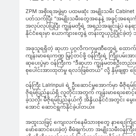
ZPM အစိုးရအဖွဲ့မှာ ပထမဆုံး အမျိုးသမီး Cabinet ဝန်
ပတ်သက်ပြီး “အမျိုးသမီးတွေအနေနဲ့ အခွင့်အရေးကို စော
အလုပ်လုပ်ပြပြီး ကျွန်မတို့ရဲ့ အရည်အချင်းနဲ့ပဲ နေ
နိုင်ငံရေးမှာ ယောက်ျားတွေနဲ့ တန်းတူယှဉ်ပြိုင်ခဲ့
အခုသူရရှိတဲ့ ဆုဟာ ပုဂ္ဂလိကကုမ္ပဏီတွေရဲ့ ထောက
ကျန်းမာရေးကဏ္ဍ မြှင့်တင်ဖို့ ဝန်ကြီးရဲ့ ကြိုးပ
ဆုပေးပွဲမှာ ဝန်ကြီးက “ဒီဆုဟာ ကျွန်မတစ်ဦးတည်းရ
စုပေါင်းအားထုတ်မှု ရလဒ်ဖြစ်တယ်” လို့ နှိမ့်ချစွာ 
ဝန်ကြီး Lalrinpuii ရဲ့ ဦးဆောင်မှုအောက်မှာ မီဇိ
ဇိုရမ်ပြည်နယ်ရှိ လူတိုင်းအတွက် ကျန်းမာရေးစောင
ခဲ့သလို၊ မီဇိုရမ်ပြည်နယ်ကို အိန္ဒိယနိုင်ငံအတွင်
အောင် ဆောင်ရွက်နိုင်ခဲ့ပါတယ်။
အထူးသဖြင့် ကျေးလက်နေမိသားစုတွေ နာရေးကြုံတဲ့
ဖော်ဆောင်ပေးခဲ့တဲ့ စီမံချက်ဟာ အမျိုးသမီးဝန်ကြီးတ