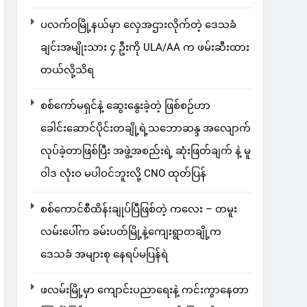
ပလက်ဝမြို့နယ်မှာ လှေအဌားလိုက်တဲ့ ဒေသခံ
ချင်းအမျိုးသား ၄ ဦးကို ULA/AA က ဖမ်းဆီးထား
တယ်လို့သိရ
စစ်ကော်မရှင်နဲ့ ဆွေးနွေးခဲ့တဲ့ ဖြစ်စဉ်ဟာ
ခေါင်းဆောင်ပိုင်းတချို့ရဲ့သဘောဆန္ဒ အလျောက်
လုပ်ခဲ့တာဖြစ်ပြီး အဖွဲ့အစည်းရဲ့ ဆုံးဖြတ်ချက် နဲ့ မူ
ဝါဒ လုံးဝ မပါဝင်ဘူးလို့ CNO ထုတ်ပြန်
စစ်ကောင်စီထိန်းချုပ်ပြီဖြစ်တဲ့ ကလေး – တမူး
လမ်းပေါ်က ခမ်းပတ်မြို့နဲ့ကျေးရွာတချို့က
ဒေသခံ အများစု နေရပ်မပြန်ရဲ
ဖလမ်းမြို့မှာ ကျောင်းပညာရေးနဲ့ ကင်းကွာနေတာ