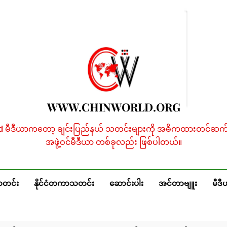
WWW.CHINWORLD.ORG
ld မီဒီယာကတော့ ချင်းပြည်နယ် သတင်းများကို အဓိကထားတင်ဆက်န
အဖွဲ့ဝင်မီဒီယာ တစ်ခုလည်း ဖြစ်ပါတယ်။
သတင်း
နိုင်ငံတကာသတင်း
ဆောင်းပါး
အင်တာဗျူး
မီဒီ