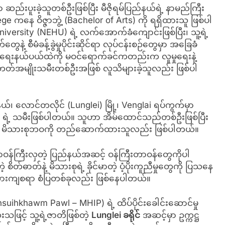
ဆည်းပူးခဲ့သူတစ်ဦးဖြစ်ပြီး မီဇိုရမ်ပြည်နယ်ရဲ့ နာမည်ကြီး
 ကနေ ဝိဇ္ဇာဘွဲ့ (Bachelor of Arts) ကို ရရှိထားသူ ဖြစ်ပါ
ersity (NEHU) ရဲ့ လက်အောက်ခံကျောင်းဖြစ်ပြီး၊ သူ့ရဲ့
့ စီမံခန့်ခွဲမှုပိုင်းဆိုင်ရာ လုပ်ငန်းစဉ်တွေမှာ အခြေခံ
်ငံရေးနယ်ပယ်ထဲကို မဝင်ရောက်ခင်ကတည်းက လူမှုရေးနဲ့
အမျိုးသမီးတစ်ဦးအဖြစ် လူသိများခဲ့သူလည်း ဖြစ်ပါ
ယ်၊ လောင်တလိုင် (Lunglei) မြို့၊ Venglai ရပ်ကွက်မှာ
ta ရဲ့ သမီးဖြစ်ပါတယ်။ သူဟာ အိမ်ထောင်သည်တစ်ဦးဖြစ်ပြီး
င်မာတဲ့ မိသားစုဘဝကို တည်ဆောက်ထားသူလည်း ဖြစ်ပါတယ်။
ာဝန်ကြီးလှတဲ့ ပြည်နယ်အဆင့် ဝန်ကြီးတာဝန်တွေကိုပါ
ိတ်ဓာတ်နဲ့ မိသားစုရဲ့ ခိုင်မာတဲ့ ပံ့ပိုးကူညီမှုတွေကို ပြသနေ
 အားကျစရာ စံပြတစ်ခုလည်း ဖြစ်နေပါတယ်။
nsuihkhawm Pawl – MHIP) ရဲ့ ထိပ်ပိုင်းခေါင်းဆောင်မှု
သဖြင့် သူ့ရဲ့ဇာတိဖြစ်တဲ့
Lunglei
ခရိုင်
အဆင့်မှာ ဥက္ကဋ္ဌ