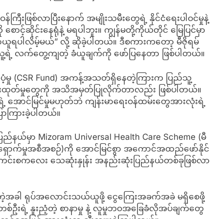
ကြီးဖြစ်လာပြီးနောက် အမျိုးသမီးတွေရဲ့ နိုင်ငံရေးပါဝင်မှုနဲ့
င့်ဆိုင်းနေရုံနဲ့ မရပါဘူး။ ကျွန်မတို့ကိုယ်တိုင် မြေပြင်မှာ
ရာယူရပါလိမ့်မယ်” လို့ ဆိုခဲ့ပါတယ်။ ဒီစကားကတော့ မီဇိုရမ်
တဲ့ သူ့ရဲ့ လက်တွေ့ကျတဲ့ ခံယူချက်ကို ဖော်ပြနေတာ ဖြစ်ပါတယ်။
်ပံ့မှု (CSR Fund) အကန့်အသတ်ရှိနေတဲ့ကြားက ပြည်သူ့
မ်းအားထုတ်မှုတွေကို အသိအမှတ်ပြုလိုက်တာလည်း ဖြစ်ပါတယ်။
ဲ့ အောင်မြင်မှုမဟုတ်ဘဲ ကျန်းမာရေးဝန်ထမ်းတွေအားလုံးရဲ့
ပြောကြားခဲ့ပါတယ်။
ုရမ်ပြည်နယ်မှာ Mizoram Universal Health Care Scheme (မီ
့်ရှောက်မှုအစီအစဉ်)ကို အောင်မြင်စွာ အကောင်အထည်ဖော်နိုင်
း မွေးကင်းစကလေး သေဆုံးနှုန်း အနည်းဆုံးပြည်နယ်တစ်ခုဖြစ်လာ
အခါ ရုပ်အလောင်းသယ်ယူဖို့ ငွေကြေးအခက်အခဲ မရှိစေဖို့
စ်ဦးရဲ့ နူးညံ့တဲ့ စာနာမှု နဲ့ လူမှုဘဝအခြေခံလိုအပ်ချက်တွေ