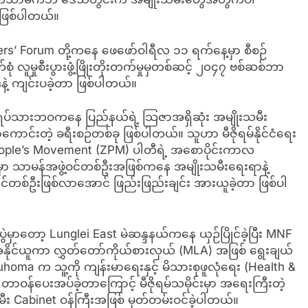
 ဖြစ်ပါတယ်။
evers’ Forum တို့ကနေ ဖေဖော်ဝါရီလ ၁၁ ရက်နေ့မှာ စီစဉ်
 လူမှုစီးပွားဖွံ့ဖြိုးတိုးတက်မှုမှတစ်ဆင့် ၂၀၄၇ ဗစ်ဆစ်ဘာ
်နဲ့ ကျင်းပခဲ့တာ ဖြစ်ပါတယ်။
န်အရပ်သားဘဝကနေ ပြည်နယ်ရဲ့ သြဇာအရှိဆုံး အမျိုးသမီး
ာင်းတဲ့ ခရီးစဉ်တစ်ခု ဖြစ်ပါတယ်။ သူဟာ မီဇိုရမ်နိုင်ငံရေး
eople’s Movement (ZPM) ပါတီရဲ့ အစောပိုင်းကာလ
ာ သာမန်အဖွဲ့ဝင်တစ်ဦးအဖြစ်ကနေ အမျိုးသမီးရေးရာနဲ့
ာင်တစ်ဦးဖြစ်လာအောင် ဖြည်းဖြည်းချင်း အားယူခဲ့တာ ဖြစ်ပါ
ွဲမှာတော့ Lunglei East မဲဆန္ဒနယ်ကနေ ယှဉ်ပြိုင်ခဲ့ပြီး MNF
နိုင်ယူကာ လွှတ်တော်ကိုယ်စားလှယ် (MLA) အဖြစ် ရွေးချယ်
uhoma က သူ့ကို ကျန်းမာရေးနှင့် မိသားစုဖူလုံရေး (Health &
တာဝန်ပေးအပ်ခဲ့တာကြောင့် မီဇိုရမ်သမိုင်းမှာ အရေးကြီးတဲ့
သမီး Cabinet ဝန်ကြီးအဖြစ် မှတ်တမ်းဝင်ခဲ့ပါတယ်။