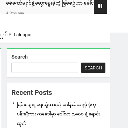
 ဆွေးနွေးခဲ့တဲ့ ဖြစ်စဉ်ဟာ ခေါင်းဆောင်ပိုင်းတချို့ရဲ့သဘောဆန္ဒ အလျ
င် Pi Lalrinpuii
Search
SEARCH
Recent Posts
မြင်းချေးနဲ့ ရေးဆွဲထားတဲ့ ဒေါ်နယ်ထရမ့် ပုံတူ
ပန်းချီကား ကနေဒါမှာ ဒေါ်လာ ၁,၈၀၀ နဲ့ ရောင်း
ထွက်