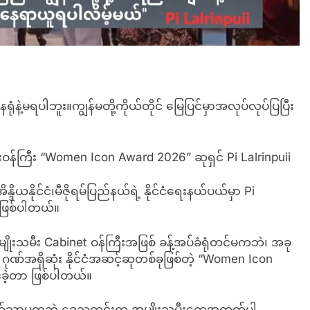
ုံနဲ့မရပါဘူး။ကျွန်မတို့ကိုယ်တိုင် မြေပြင်မှာအလုပ်လုပ်ပြပြီး
မီးဝန်ကြီး “Women Icon Award 2026” ဆုရှင် Pi Lalrinpuii
္ဒိယနိုင်ငံ၊မီဇိုရမ်ပြည်နယ်ရဲ့ နိုင်ငံရေးနယ်ပယ်မှာ Pi
ူ ဖြစ်ပါတယ်။
မျိုးသမီး Cabinet ဝန်ကြီးအဖြစ် ခန့်အပ်ခံရုံတင်မကဘဲ၊ အခု
 ဂုဏ်အရှိဆုံး နိုင်ငံအဆင့်ဆုတစ်ခုဖြစ်တဲ့ “Women Icon
်ခဲ့တာ ဖြစ်ပါတယ်။
အတွက်သာမကဘဲ ဒေသတွင်းက အမျိုးသမီးတွေအတွက်ပါ