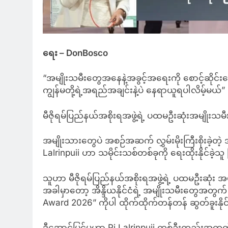
ရေး –
DonBosco
“အမျိုးသမီးတွေအနေနဲ့အခွင့်အရေးကို စောင့်ဆိုင်းနေရ
ကျွန်မတို့ရဲ့အရည်အချင်းနဲ့ပဲ နေရာယူရပါလိမ့်မယ်”
မီဇိုရမ်ပြည်နယ်အစိုးရအဖွဲ့ရဲ့ ပထမဦးဆုံးအမျိုးသ
အမျိုးသားတွေပဲ အစဉ်အဆက် လွှမ်းမိုးကြီးစိုးခဲ့တဲ့ အိန
Lalrinpuii ဟာ သမိုင်းသစ်တစ်ခုကို ရေးထိုးနိုင်ခဲ့သ
သူဟာ မီဇိုရမ်ပြည်နယ်အစိုးရအဖွဲ့ရဲ့ ပထမဦးဆုံး အ
အခါမှာတော့ အိန္ဒိယနိုင်ငံရဲ့ အမျိုးသမီးတွေအတွက်
Award 2026” ကိုပါ ထိုက်ထိုက်တန်တန် ဆွတ်ခူးနိုင
ဒီအောင်မြင်မှုဟာ Pi Lalrinpuii တစ်ဦးတည်း