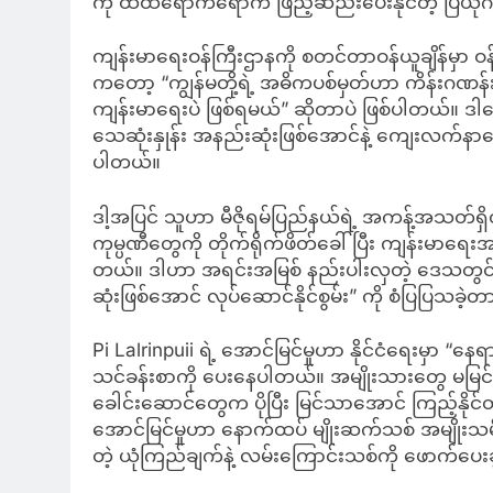
ကို ထိထိရောက်ရောက် ဖြည့်ဆည်းပေးနိုင်တဲ့ ပြယု
ကျန်းမာရေးဝန်ကြီးဌာနကို စတင်တာဝန်ယူချိန်မှာ ဝ
ကတော့ “ကျွန်မတို့ရဲ့ အဓိကပစ်မှတ်ဟာ ကိန်းဂဏန
ကျန်းမာရေးပဲ ဖြစ်ရမယ်” ဆိုတာပဲ ဖြစ်ပါတယ်။ ဒါက
သေဆုံးနှုန်း အနည်းဆုံးဖြစ်အောင်နဲ့ ကျေးလက်နာရ
ပါတယ်။
ဒါ့အပြင် သူဟာ မီဇိုရမ်ပြည်နယ်ရဲ့ အကန့်အသတ်ရှ
ကုမ္ပဏီတွေကို တိုက်ရိုက်ဖိတ်ခေါ်ပြီး ကျန်းမာရေးအခြ
တယ်။ ဒါဟာ အရင်းအမြစ် နည်းပါးလှတဲ့ ဒေသတွင်
ဆုံးဖြစ်အောင် လုပ်ဆောင်နိုင်စွမ်း” ကို စံပြပြသခဲ့
Pi Lalrinpuii ရဲ့ အောင်မြင်မှုဟာ နိုင်ငံရေးမှာ “
သင်ခန်းစာကို ပေးနေပါတယ်။ အမျိုးသားတွေ မမြင်နို
ခေါင်းဆောင်တွေက ပိုပြီး မြင်သာအောင် ကြည့်နိ
အောင်မြင်မှုဟာ နောက်ထပ် မျိုးဆက်သစ် အမျိုးသ
တဲ့ ယုံကြည်ချက်နဲ့ လမ်းကြောင်းသစ်ကို ဖောက်ပေး