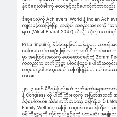
နိုင်ငံရေးတံခါးကို စတင်ဖွင့်လှစ်ပေးလိုက်တာလည်း
ဒီဆုပေးပွဲကို Achievers’ World နဲ့ Indian Achi
ကျင်းပခဲ့တာဖြစ်ပြီး၊ အဆိုပါ အစည်းအဝေးကို “ဘက်စုံ
ရတ် (Viksit Bharat 2047) ဆီသို့” ဆိုတဲ့ ဆောင်ပုဒ
Pi Lalrinpuii ရဲ့ နိုင်ငံရေးဖြတ်သန်းမှုဟာ သာမ
ခေါင်းဆောင်တစ်ဦး ဖြစ်လာတဲ့အထိ စိတ်ဝင်စားစရာကေ
မှာ အပြောင်းအလဲကို ဖော်ဆောင်ချင်တဲ့ Zoram P
ကတည်းက တက်ကြွစွာ ပါဝင်ခဲ့သူပါ။ ပါတီအတွင်းမှ
လူမှုရေးမူဝါဒတွေအပေါ် အကြံပြုနိုင်တဲ့ ခေါင်းဆေ
တယ်။
၂၀၂၃ ခုနှစ် မီဇိုရမ်ပြည်နယ် လွှတ်တော်ရွေးကောက်ပ
နဲ့ Congress လို ပါတီကြီးတွေကို အပြတ်အသတ် အ
ခံခဲ့ရပါတယ်။ အဲဒီနောက်မှာတော့ ဝန်ကြီးချုပ် Lald
Family Welfare) အပြင် လူမှုဝန်ထမ်းဝန်ကြီးအဖြစ် 
ဝန်ကြီးဌာနကို ကိုင်တွယ်ခွင့်ရတဲ့ ပထမဆုံး အမျိုး