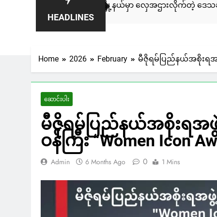
ပလက်ဝမြို့နယ်မှာ လှေအဌားလိုက်တဲ့ ဒေသခံချင်းအမျိုးသား 
HEADLINES
3 Days Ago
Home
2026
February
မီဇိုရမ်ပြည်နယ်အစိုးရအ
ဆောင်းပါး
မီဇိုရမ်ပြည်နယ်အစိုးရအဖွ
ဝန်ကြီး “Women Icon Awa
0
Admin
6 Months Ago
1 Mins