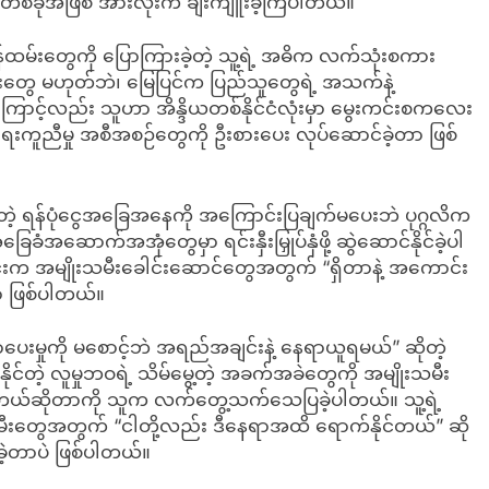
ဂ်တစ်ခုအဖြစ် အားလုံးက ချီးကျူးခဲ့ကြပါတယ်။
န်ထမ်းတွေကို ပြောကြားခဲ့တဲ့ သူ့ရဲ့ အဓိက လက်သုံးစကား
်းတွေ မဟုတ်ဘဲ၊ မြေပြင်က ပြည်သူတွေရဲ့ အသက်နဲ့
ြောင့်လည်း သူဟာ အိန္ဒိယတစ်နိုင်ငံလုံးမှာ မွေးကင်းစကလေး
ေးကူညီမှု အစီအစဉ်တွေကို ဦးစားပေး လုပ်ဆောင်ခဲ့တာ ဖြစ်
ိတဲ့ ရန်ပုံငွေအခြေအနေကို အကြောင်းပြချက်မပေးဘဲ ပုဂ္ဂလိက
ေခံအဆောက်အအုံတွေမှာ ရင်းနှီးမြှုပ်နှံဖို့ ဆွဲဆောင်နိုင်ခဲ့ပါ
းက အမျိုးသမီးခေါင်းဆောင်တွေအတွက် “ရှိတာနဲ့ အကောင်း
တာ ဖြစ်ပါတယ်။
နေရာပေးမှုကို မစောင့်ဘဲ အရည်အချင်းနဲ့ နေရာယူရမယ်” ဆိုတဲ့
င်တဲ့ လူမှုဘဝရဲ့ သိမ်မွေ့တဲ့ အခက်အခဲတွေကို အမျိုးသမီး
ုင်တယ်ဆိုတာကို သူက လက်တွေ့သက်သေပြခဲ့ပါတယ်။ သူ့ရဲ့
မီးတွေအတွက် “ငါတို့လည်း ဒီနေရာအထိ ရောက်နိုင်တယ်” ဆို
ခဲ့တာပဲ ဖြစ်ပါတယ်။