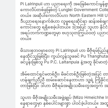
Pi Lalrinpuii ဟာ ပညာရေးကို အခြေခံကောင်းမွန်စွာ 
ကောလိပ်တစ်ခုဖြစ်တဲ့ Lunglei Government College
တယ်။ အဆိုပါကောလိပ်ဟာ North Eastern Hill Univ
ဒီပညာရေးနောက်ခံဟာ လူမှုရေးဆိုင်ရာ ဆန်းစစ်ချက်တွေနဲ
ကောင်းတွေ ရရှိစေခဲ့ပါတယ်။ ဒါ့အပြင် သူဟာ နိုင
အရပ်ဘက်ကဏ္ဍတွေမှာ ဗဟုသုတကြွယ်ဝတဲ့ ပညာတတ်
တယ်။
မိသားစုဘဝမှာတော့ Pi Lalrinpuii ဟာ မီဇိုရမ်ပြည်န
နေထိုင်သူဖြစ်ပြီး၊ ကွယ်လွန်သူဖခင် Pu Thanghu
ခင်ပွန်းဖြစ်သူ Pu P.C. Laltanpuia နဲ့အတူ ခို
အိမ်ထောင်ရှင်မတစ်ဦး၊ မိခင်တစ်ဦးဖြစ်တဲ့အပြင် တ
ဟန်ချက်ညီညီ ထမ်းဆောင်နေတာဟာ သူ့ရဲ့ ကြံ့ခိုင်တဲ့ စ
တာဖြစ်ပြီး၊ ဒါဟာ မီဇိုရမ်အမျိုးသမီးတွေအတွက်
သူဟာ မီဇိုအမျိုးသမီးအဖွဲ့ချုပ် (Mizo Hmeichhe I
နေရာတွေမှာ နှစ်ပေါင်းများစွာ ပါဝင်ခဲ့ပါတယ်။ အထူး