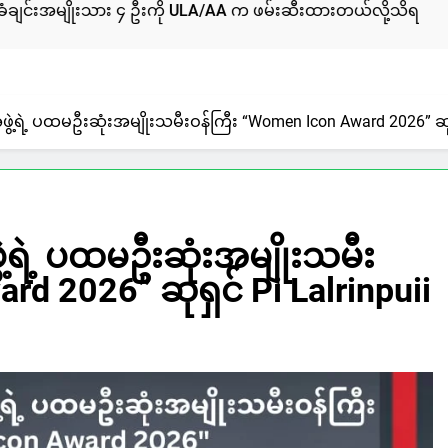
၄ ဦးကို ULA/AA က ဖမ်းဆီးထားတယ်လို့သိရ
စစ်ကော်မရှင်နဲ့
4 Days Ago
ဖွဲ့ရဲ့ ပထမဦးဆုံးအမျိုးသမီးဝန်ကြီး “Women Icon Award 2026” ဆုရှ
ဲ့ရဲ့ ပထမဦးဆုံးအမျိုးသမီး
rd 2026” ဆုရှင် Pi Lalrinpuii