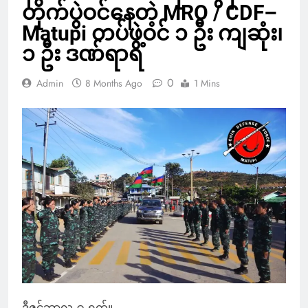
တိုက်ပွဲဝင်နေတဲ့ MRO / CDF–
Matupi တပ်ဖွဲ့ဝင် ၁ ဦး ကျဆုံး၊
၁ ဦး ဒဏ်ရာရ
0
Admin
8 Months Ago
1 Mins
ဒီဇင်ဘာလ ၉ ရက်။