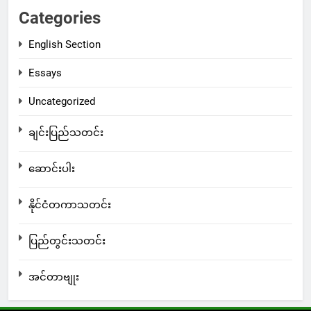
Categories
English Section
Essays
Uncategorized
ချင်းပြည်သတင်း
ဆောင်းပါး
နိုင်ငံတကာသတင်း
ပြည်တွင်းသတင်း
အင်တာဗျုး