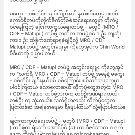
မကွေး – စစ်ကိုင်း- ချင်းပြည်နယ် နယ်စပ်တွေမှာ စစစ်
ကောင်စီတပ်ကိုတိုက်ခိုက်တဲ့စစ်ဆင်ရေးတွေမှာ တိုက်ပွဲ
ဝင်နေကြတဲ့ ချင်းကာကွယ်ရေးတပ်ဖွဲ့ – မတူပီ (MRO /
CDF – Matupi ) တပ်ဖွဲ့ ဘက်က တပ်ဖွဲ့ဝင် ၁ ဦး ကျဆုံး
ကာ၊၁ ဦး ထိခိုက်ဒဏ်ရာရခဲ့ရပြီလို့ MRO / CDF –
Matupi တပ်ဖွဲ့ အတွင်းရေးမှူး ကိုဘွေအုပ်က Chin World
မီဒီယာကို ပြောပါတယ်။
MRO / CDF – Matupi တပ်ဖွဲ့ အတွင်းရေးမှူး ကိုဘွေအုပ်
က “လက်ရှိ MRO / CDF – Matupi တပ်ဖွဲ့ အနေနဲ့ မကွေး
– စစ်ကိုင်း ချင်းနယ်စပ် စစ်ကြောင်း စစ်ဆင်ရေးတွေမှာ
ပါဝင်ကြတယ် လောလောဆယ် တိုက်ပွဲတွေအတွင်း MRO
/ CDF – Matupi တပ်ဖွဲ့ဘက်က တစ်ဦးဒဏ်ရာရတယ်၊
တစ်ဦး ကျဆုံးတယ်။ လက်ရှိမှာလည်း တိုက်ပွဲတွေက
ပြင်းထန်ဆဲ အခြေအနေမှာ ရှိနေပါတယ်” လို့ပြောပါတယ်။
ချင်းကာကွယ်ရေးတပ်ဖွဲ့ – မတူပီ (MRO / CDF – Matupi
) တပ်ဖွဲ့က ရဲဘော် အောင်ပိုင် (ခ) ဟာ ဒီဇင်ဘာလ ၈ ရက်
နေ့က တိုက်ပွဲပြင်းထန်နေတဲ့ ရှေ့တန်းတစ်နေရာမှာ