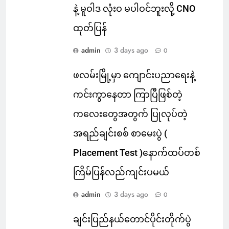
နဲ့ မူဝါဒ လုံးဝ မပါဝင်ဘူးလို့ CNO
ထုတ်ပြန်
admin
3 days ago
0
ဖလမ်းမြို့မှာ ကျောင်းပညာရေးနဲ့
ကင်းကွာနေတာ ကြာပြီဖြစ်တဲ့
ကလေးတွေအတွက် ပြုလုပ်တဲ့
အရည်ချင်းစစ် စာမေးပွဲ (
Placement Test )နောက်ထပ်တစ်
ကြိမ်ပြန်လည်ကျင်းပမယ်
admin
3 days ago
0
ချင်းပြည်နယ်တောင်ပိုင်းတိုက်ပွဲ