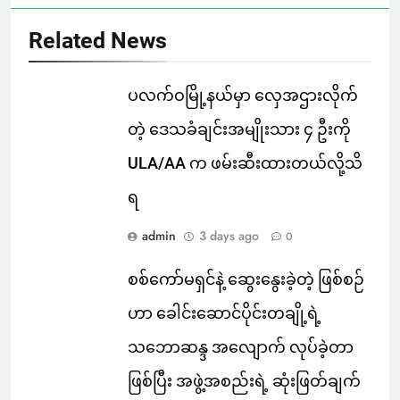
Related News
ပလက်ဝမြို့နယ်မှာ လှေအဌားလိုက်
တဲ့ ဒေသခံချင်းအမျိုးသား ၄ ဦးကို
ULA/AA က ဖမ်းဆီးထားတယ်လို့သိ
ရ
admin
3 days ago
0
စစ်ကော်မရှင်နဲ့ ဆွေးနွေးခဲ့တဲ့ ဖြစ်စဉ်
ဟာ ခေါင်းဆောင်ပိုင်းတချို့ရဲ့
သဘောဆန္ဒ အလျောက် လုပ်ခဲ့တာ
ဖြစ်ပြီး အဖွဲ့အစည်းရဲ့ ဆုံးဖြတ်ချက်