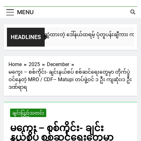
MENU
မြင်းချေးနဲ့ ရေးဆွဲထားတဲ့ ဒေါ်နယ်ထရမ့် ပုံတူပန်းချီကား ကနေဒါ
HEADLINES
3 Days Ago
Home
2025
December
မကွေး – စစ်ကိုင်း- ချင်းနယ်စပ် စစ်ဆင်ရေးတွေမှာ တိုက်ပွဲ
ဝင်နေတဲ့ MRO / CDF– Matupi တပ်ဖွဲ့ဝင် ၁ ဦး ကျဆုံး၊၁ ဦး
ဒဏ်ရာရ
ချင်းပြည်သတင်း
မကွေး – စစ်ကိုင်း- ချင်း
နယ်စပ် စစ်ဆင်ရေးတွေမှာ