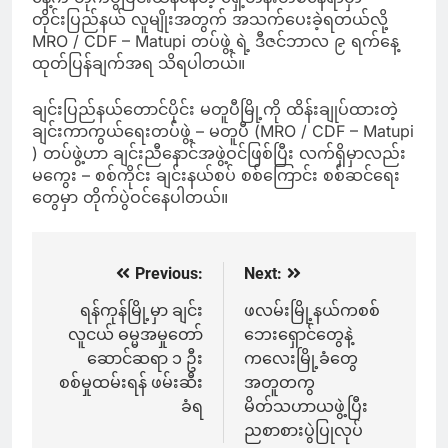
တိုင်းပြည်နယ် လူမျိုးအတွက် အသက်ပေးခဲ့ရတယ်လို့
MRO / CDF – Matupi တပ်ဖွဲ့ ရဲ့ ဒီဇင်ဘာလ ၉ ရက်နေ့
ထုတ်ပြန်ချက်အရ သိရပါတယ်။
ချင်းပြည်နယ်တောင်ပိုင်း မတူပီမြို့ကို ထိန်းချုပ်ထားတဲ့
ချင်းကာကွယ်ရေးတပ်ဖွဲ့ – မတူပီ (MRO / CDF – Matupi
) တပ်ဖွဲ့ဟာ ချင်းညီနောင်အဖွဲ့ဝင်ဖြစ်ပြီး လက်ရှိမှာလည်း
မကွေး – စစ်ကိုင်း ချင်းနယ်စပ် စစ်ကြောင်း စစ်ဆင်ရေး
တွေမှာ တိုက်ပွဲဝင်နေပါတယ်။
Previous:
Next:
Post
navigation
ရန်ကုန်မြို့မှာ ချင်း
ဖလမ်းမြို့နယ်ကစစ်
လူငယ် ဓမ္မအမှုတော်
ဘေးရှောင်တွေနဲ့
ဆောင်ဆရာ ၁ ဦး
ကလေးမြို့ခံတွေ
စစ်မှုထမ်းရန် ဖမ်းဆီး
အတူတကွ
ခံရ
မိတ်သဟာယဖွဲ့ပြီး
ညစာစားပွဲပြုလုပ်