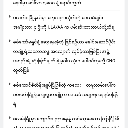
နေဒါမှာ ဒေါ်လာ ၁,၈၀၀ နဲ့ ရောင်းထွက်
ပလက်ဝမြို့နယ်မှာ လှေအဌားလိုက်တဲ့ ဒေသခံချင်း
အမျိုးသား ၄ ဦးကို ULA/AA က ဖမ်းဆီးထားတယ်လို့သိရ
စစ်ကော်မရှင်နဲ့ ဆွေးနွေးခဲ့တဲ့ ဖြစ်စဉ်ဟာ ခေါင်းဆောင်ပိုင်း
တချို့ရဲ့သဘောဆန္ဒ အလျောက် လုပ်ခဲ့တာဖြစ်ပြီး အဖွဲ့
အစည်းရဲ့ ဆုံးဖြတ်ချက် နဲ့ မူဝါဒ လုံးဝ မပါဝင်ဘူးလို့ CNO
ထုတ်ပြန်
စစ်ကောင်စီထိန်းချုပ်ပြီဖြစ်တဲ့ ကလေး – တမူးလမ်းပေါ်က
ခမ်းပတ်မြို့နဲ့ကျေးရွာတချို့က ဒေသခံ အများစု နေရပ်မပြန်
ရဲ
ဖလမ်းမြို့မှာ ကျောင်းပညာရေးနဲ့ ကင်းကွာနေတာ ကြာပြီဖြစ်