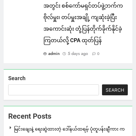
အတွင်း စစ်ကော်မရှင်တပ်ဖွဲ့ဘက်က
ဗိုလ်မှူး၊ တပ်မှူးအချို့ ကျဆုံးခဲ့ပြီး
အကောင်းဆုံး တုံ့ပြန်တိုက်ခိုက်နိုင်ခဲ့
ကြတယ်လို့ CPA ထုတ်ပြန်
admin
5 days ago
0
Search
SEARCH
Recent Posts
မြင်းချေးနဲ့ ရေးဆွဲထားတဲ့ ဒေါ်နယ်ထရမ့် ပုံတူပန်းချီကား က