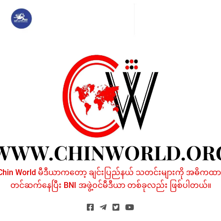
Skip
to
content
WWW.CHINWORLD.OR
Chin World မီဒီယာကတော့ ချင်းပြည်နယ် သတင်းများကို အဓိကထာ
တင်ဆက်နေပြီး BNI အဖွဲ့ဝင်မီဒီယာ တစ်ခုလည်း ဖြစ်ပါတယ်။