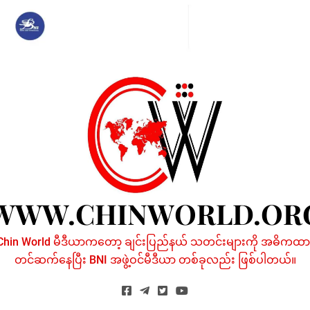
Skip
to
content
WWW.CHINWORLD.OR
Chin World မီဒီယာကတော့ ချင်းပြည်နယ် သတင်းများကို အဓိကထာ
တင်ဆက်နေပြီး BNI အဖွဲ့ဝင်မီဒီယာ တစ်ခုလည်း ဖြစ်ပါတယ်။