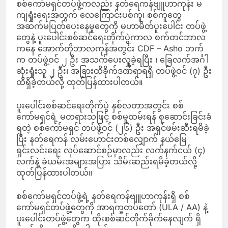
စစ်ကော်မရှင်တပ်ဖွဲ့ကလည်း နတ်ရေကန်ဗျူဟာကုန်း မ
ကျရှုံးရေးအတွက် လေကြောင်းပစ်ကူ၊ စစ်ကူတွေ
အဆက်မပြတ်ပေးနေမှုတွေကို မဟာမိတ်ပူးပေါင်း တပ်ဖွဲ့
တွေနဲ့ ပူးပေါင်းစစ်ဆင်ရေးတိုက်ပွဲကာလ စက်တင်ဘာလ
ကနေ အောက်တိုဘာလကုန်အတွင်း CDF – Asho ဘက်
က တပ်ဖွဲ့ဝင် ၂ ဦး အသက်ပေးလှူခဲ့ရပြီး ၊ ခြေလက်အင်္ဂါ
ဆုံးရှုံးသူ ၂ ဦး၊ အခြားထိခိုက်ဒဏ်ရာရရှိ တပ်ဖွဲ့ဝင် (၇) ဦး
ထိရှိခဲ့တယ်လို့ ထုတ်ပြန်ထားပါတယ်။
ပူးပေါင်းစစ်ဆင်ရေးတိုက်ပွဲ နှစ်လတာအတွင်း စစ်
ကော်မရှင်ရဲ့ မတရားသဖြင့် စစ်မှုထမ်းရန် စုဆောင်းခြင်းခံ
ရတဲ့ စစ်ကော်မရှင် တပ်ဖွဲ့ဝင် (၂၆) ဦး အရှင်ဖမ်းဆီးရမိခဲ့
ပြီး နတ်ရေကန် လမ်းဟောင်းတစ်လျှောက် နယ်မြေ
ရှင်းလင်းရေး လုပ်ဆောင်စဉ်မှာလည်း လက်နက်ငယ် (၄)
လက်နဲ့ ခဲယမ်းအများအပြား သိမ်းဆည်းရမိခဲ့တယ်လို့
ထုတ်ပြန်ထားပါတယ်။
စစ်ကော်မရှင်တပ်ဖွဲ့ရဲ့ နတ်ရေကန်ဗျူဟာကုန်းရှိ စစ်
ကော်မရှင်တပ်ဖွဲ့တွေကို အာရက္ခတပ်တော် (ULA / AA) နဲ့
ပူးပေါင်းတပ်ဖွဲ့တွေက ထိုးစစ်ဆင်တိုက်ခိုက်နေလျက် ရှိ