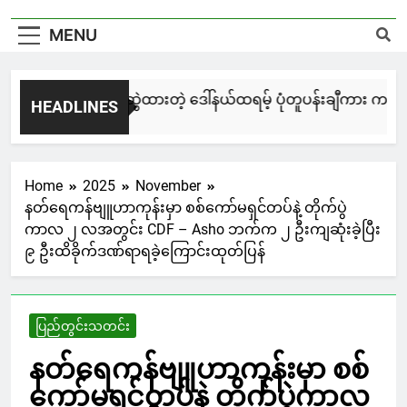
MENU
မြင်းချေးနဲ့ ရေးဆွဲထားတဲ့ ဒေါ်နယ်ထရမ့် ပုံတူပန်းချီကား ကနေဒါ
HEADLINES
1 Day Ago
Home
2025
November
နတ်ရေကန်ဗျူဟာကုန်းမှာ စစ်ကော်မရှင်တပ်နဲ့ တိုက်ပွဲ
ကာလ ၂ လအတွင်း CDF – Asho ဘက်က ၂ ဦးကျဆုံးခဲ့ပြီး
၉ ဦးထိခိုက်ဒဏ်ရာရခဲ့ကြောင်းထုတ်ပြန်
ပြည်တွင်းသတင်း
နတ်ရေကန်ဗျူဟာကုန်းမှာ စစ်
ကော်မရှင်တပ်နဲ့ တိုက်ပွဲကာလ