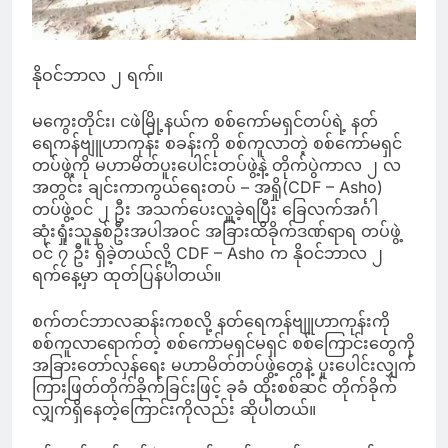
နိုဝင်ဘာလ ၂ ရက်။
မကွေးတိုင်း၊ ငဖဲမြို့နယ်က စစ်ကော်မရှင်တပ်ရဲ့ နတ်
ရေကန်ဗျူဟာကုန်း စခန်းကို စစ်ကူလာတဲ့ စစ်ကော်မရှင်
တပ်ဖွဲ့ကို မဟာမိတ်ပူးပေါင်းတပ်ဖွဲ့နဲ့ တိုက်ပွဲကာလ ၂ လ
အတွင်း ချင်းကာကွယ်ရေးတပ် – အရှို(CDF – Asho)
တပ်ဖွဲ့ဝင် ၂ ဦး အသက်ပေးလှူခဲ့ရပြီး ခြေလက်အင်္ဂါ
ဆုံးရှုံးသူနှစ်ဦးအပါအဝင် အခြားထိခိုက်ဒဏ်ရာရ တပ်ဖွဲ့
ဝင် ၇ ဦး ရှိခဲ့တယ်လို့ CDF – Asho က နိုဝင်ဘာလ ၂
ရက်နေ့မှာ ထုတ်ပြန်ပါတယ်။
စက်တင်ဘာလဆန်းကစလို့ နတ်ရေကန်ဗျူဟာကုန်းကို
စစ်ကူလာရောက်တဲ့ စစ်ကော်မရှင်မရှင် စစ်ကြောင်းတွေကို
အခြားတော်လှန်ရေး မဟာမိတ်တပ်ဖွဲ့တွေနဲ့ ပူးပေါင်းလျှက်
ကြားဖြတ်တိုက်ခိုက်ခြင်းဖြင့် ခုခံ ထိုးစစ်ဆင် တိုက်ခိုက်
လျှက်ရှိနေတဲ့ကြောင်းကိုလည်း ဆိုပါတယ်။