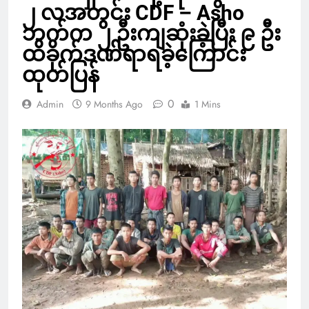
၂ လအတွင်း CDF – Asho
ဘက်က ၂ ဦးကျဆုံးခဲ့ပြီး ၉ ဦး
ထိခိုက်ဒဏ်ရာရခဲ့ကြောင်း
ထုတ်ပြန်
0
Admin
9 Months Ago
1 Mins