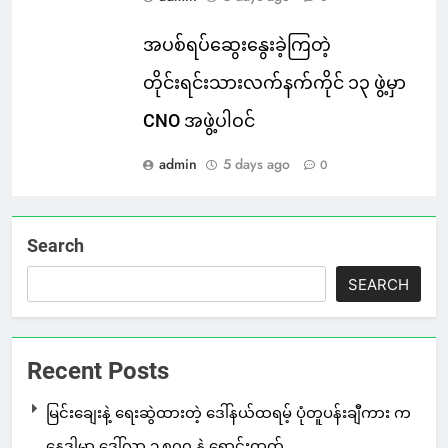
အပစ်ရပ်ဆွေးနွေးခဲ့ကြတဲ့
တိုင်းရင်းသားလက်နက်ကိုင် ၁၃ ဖွဲ့မှာ
CNO အဖွဲ့ပါဝင်
admin
5 days ago
0
Search
SEARCH
Recent Posts
မြင်းချေးနဲ့ ရေးဆွဲထားတဲ့ ဒေါ်နယ်ထရမ့် ပုံတူပန်းချီကား က
နေဒါမှာ ဒေါ်လာ ၁,၈၀၀ နဲ့ ရောင်းထွက်