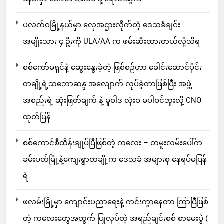
ပလက်ဝမြို့နယ်မှာ လှေအဌားလိုက်တဲ့ ဒေသခံချင်း
အမျိုးသား ၄ ဦးကို ULA/AA က ဖမ်းဆီးထားတယ်လို့သိရ
စစ်ကော်မရှင်နဲ့ ဆွေးနွေးခဲ့တဲ့ ဖြစ်စဉ်ဟာ ခေါင်းဆောင်ပိုင်း
တချို့ရဲ့သဘောဆန္ဒ အလျောက် လုပ်ခဲ့တာဖြစ်ပြီး အဖွဲ့
အစည်းရဲ့ ဆုံးဖြတ်ချက် နဲ့ မူဝါဒ လုံးဝ မပါဝင်ဘူးလို့ CNO
ထုတ်ပြန်
စစ်ကောင်စီထိန်းချုပ်ပြီဖြစ်တဲ့ ကလေး – တမူးလမ်းပေါ်က
ခမ်းပတ်မြို့နဲ့ကျေးရွာတချို့က ဒေသခံ အများစု နေရပ်မပြန်
ရဲ
ဖလမ်းမြို့မှာ ကျောင်းပညာရေးနဲ့ ကင်းကွာနေတာ ကြာပြီဖြစ်
တဲ့ ကလေးတွေအတွက် ပြုလုပ်တဲ့ အရည်ချင်းစစ် စာမေးပွဲ (