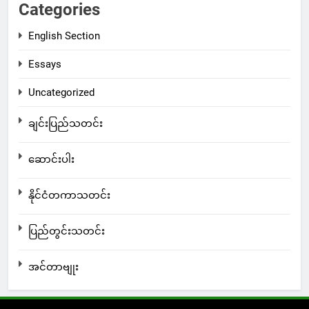
Categories
English Section
Essays
Uncategorized
ချင်းပြည်သတင်း
ဆောင်းပါး
နိုင်ငံတကာသတင်း
ပြည်တွင်းသတင်း
အင်တာဗျုး