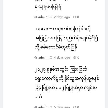
စု နေရပ်မပြန်ရဲ
admin
2 days ago
0
ကလေး – တမူးလမ်းကြောင်းကို
အပြည့်အဝ ပြန်လည်ထိန်းချုပ်နိုင်ပြီ
လို့ စစ်ကောင်စီထုတ်ပြန်
admin
4 days ago
0
၂၀၂၇ ခုနှစ်အတွင်း ကြားဖြတ်
ရွေးကောက်ပွဲကို နိုင်သူအကုန်ယူစနစ်
ဖြင့် မြို့နယ် ၁၀၂ မြို့နယ်မှာ ကျင်းပ
မယ်
admin
5 days ago
0