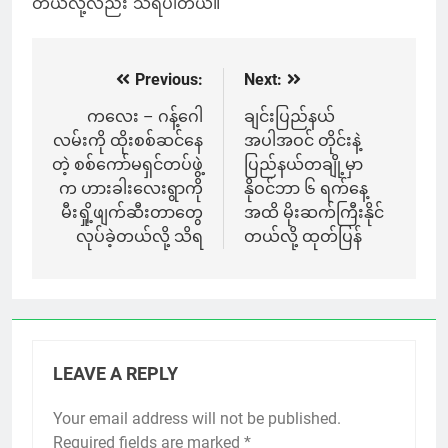
တယ်လို့လည်း သိရပါတယ်။
Previous:
Next:
Post
navigation
ကလေး – ဂန့်ဂေါ
ချင်းပြည်နယ်
လမ်းကို ထိုးစစ်ဆင်နေ
အပါအဝင် တိုင်းနဲ့
တဲ့ စစ်ကော်မရှင်တပ်ဖွဲ့
ပြည်နယ်တချို့မှာ
က ဟားခါးလေးရွာကို
နိုဝင်ဘာ ၆ ရက်နေ့
မီးရှို့ဖျက်ဆီးတာတွေ
အထိ မိုးဆက်ကြီးနိုင်
လုပ်ခဲ့တယ်လို့ သိရ
တယ်လို့ ထုတ်ပြန်
LEAVE A REPLY
Your email address will not be published.
Required fields are marked
*