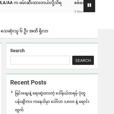
းဆီးထားတယ်လို့သိရ
စစ်ကော်မရှင်နဲ့ ဆွေးနွေးခဲ့တဲ့ ဖြစ်စဉ
3 Days Ago
ကာ သေဆုံးသူ ၆ ဦး အထိ ရှိလာ
Search
SEARCH
Recent Posts
မြင်းချေးနဲ့ ရေးဆွဲထားတဲ့ ဒေါ်နယ်ထရမ့် ပုံတူ
ပန်းချီကား ကနေဒါမှာ ဒေါ်လာ ၁,၈၀၀ နဲ့ ရောင်း
ထွက်