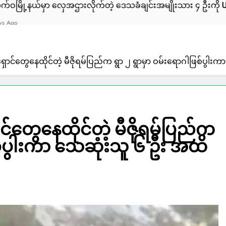
 လှေအဌားလိုက်တဲ့ ဒေသခံချင်းအမျိုးသား ၄ ဦးကို ULA/AA က ဖမ်
င်တွေနေထိုင်တဲ့ မီဇိုရမ်ပြည်က ရွာ ၂ ရွာမှာ ဝမ်းရောဂါဖြစ်ပွါး
တွေနေထိုင်တဲ့ မီဇိုရမ်ပြည်က
ြစ်ပွါးကာ သေဆုံးသူ ၆ ဦး အထိ