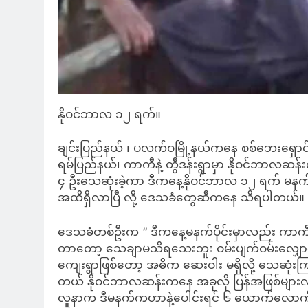
နိုဝင်ဘာလ ၁၂ ရက်။
ချင်းပြည်နယ် ၊ ပလက်ဝမြို့နယ်ကနေ စစ်ဘေးရှောင်ကြတ
ရမ်ပြည်နယ်၊ ကာကီနဲ့ တွီဒန်းရွာမှာ နိုဝင်ဘာလဆန
၄ ဦးသေဆုံးခဲ့ကာ ဒီကနေ့နိုဝင်ဘာလ ၁၂ ရက် မနက်မန
အထိရှိလာပြီ လို့ ဒေသခံတွေဆီကနေ သိရပါတယ်။
ဒေသခံတစ်ဦးက “ ဒီကနေ့မနက်ပိုင်းမှာလည်း ကာ
တာတော့ သေချာမသိရသေးဘူး ဝမ်းပျက်ဝမ်းလျှော
ကျေးရွာဖြစ်တော့ အဓိက ဆေးဝါး မရှိလို့ သေဆုံးက
တယ် နိုဝင်ဘာလဆန်းကနေ အခုလို ပြန်အဖြစ်များလ
လူနာက ဒီမနက်ကဟာနဲ့ပေါင်းရင် ၆ ယောက်လောက်ရှိ