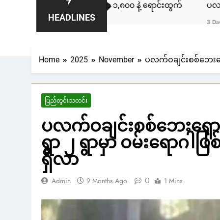
း ကနေဒါမှာ ဒေါ်လာ ၁,၈၀၀ နဲ့ ရောင်းထွက်
ပလက်ဝမြို့နယ်မှာ
HEADLINES
3 Days Ago
Home
2025
November
ပလက်ဝချင်းစစ်ဘေးရှော
ပြည်တွင်းသတင်း
ပလက်ဝချင်းစစ်ဘေးရှောင်
ရွာ ၂ ရွာမှာ ဝမ်းရောဂါဖ
ရှိလာ
0
Admin
9 Months Ago
1 Mins