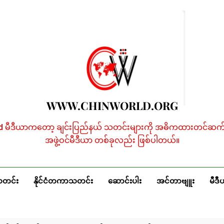
WWW.CHINWORLD.ORG
ld မီဒီယာကတော့ ချင်းပြည်နယ် သတင်းများကို အဓိကထားတင်ဆက်န
အဖွဲ့ဝင်မီဒီယာ တစ်ခုလည်း ဖြစ်ပါတယ်။
သတင်း
နိုင်ငံတကာသတင်း
ဆောင်းပါး
အင်တာဗျူး
မီဒီ