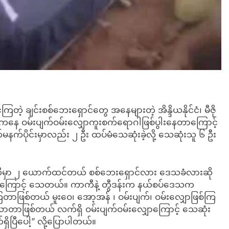
ဲ့ ချင်းစစ်ဘေးရှောင်တွေ အနေများတဲ့ အိန္ဒိယနိုင်ငံ၊ မီဇို
်းကနေ ဝမ်းပျက်ဝမ်းလျှောကူးစက်ရောဂါဖြစ်ပွါးနေတာကြောင့်
က်ပိုင်းမှာလည်း ၂ ဦး ထပ်မံသေဆုံးခဲ့လို့ သေဆုံးသူ ၆ ဦး
ကီမှာ ၂ ယောက်ထင်တယ် စစ်ဘေးရှောင်လား ဒေသခံလားဆို
ကြောင့် သေတယ်။ ကာကီနဲ့ တွီဒန်းက နယ်စပ်ဒေသက
ြတာဖြစ်တယ် မူးဝေ၊ အော့အန် ၊ ဝမ်းပျက်၊ ဝမ်းလျှောဖြစ်ကြ
ာတာဖြစ်တယ် လက်ရှိ ဝမ်းပျက်ဝမ်းလျှောကြောင့် သေဆုံး
ပြီပေါ့” လို့ပြောပါတယ်။