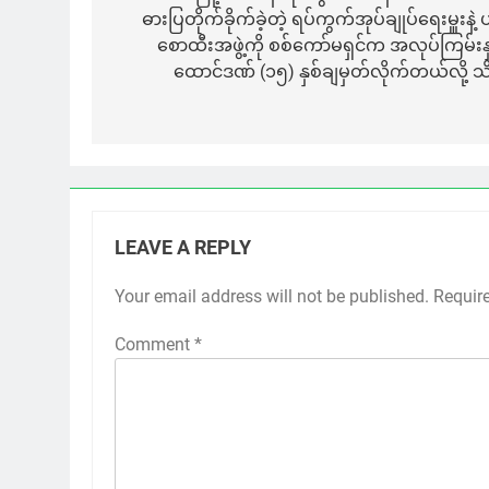
ဓားပြတိုက်ခိုက်ခဲ့တဲ့ ရပ်ကွက်အုပ်ချုပ်ရေးမှူးနဲ့ 
စောထီးအဖွဲ့ကို စစ်ကော်မရှင်က အလုပ်ကြမ်းနှင
ထောင်ဒဏ် (၁၅) နှစ်ချမှတ်လိုက်တယ်လို့ သ
LEAVE A REPLY
Your email address will not be published.
Requir
Comment
*