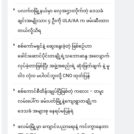
ပလက်ဝမြို့နယ်မှာ လှေအဌားလိုက်တဲ့ ဒေသခံ
ချင်းအမျိုးသား ၄ ဦးကို ULA/AA က ဖမ်းဆီးထား
တယ်လို့သိရ
စစ်ကော်မရှင်နဲ့ ဆွေးနွေးခဲ့တဲ့ ဖြစ်စဉ်ဟာ
ခေါင်းဆောင်ပိုင်းတချို့ရဲ့သဘောဆန္ဒ အလျောက်
လုပ်ခဲ့တာဖြစ်ပြီး အဖွဲ့အစည်းရဲ့ ဆုံးဖြတ်ချက် နဲ့ မူ
ဝါဒ လုံးဝ မပါဝင်ဘူးလို့ CNO ထုတ်ပြန်
စစ်ကောင်စီထိန်းချုပ်ပြီဖြစ်တဲ့ ကလေး – တမူး
လမ်းပေါ်က ခမ်းပတ်မြို့နဲ့ကျေးရွာတချို့က
ဒေသခံ အများစု နေရပ်မပြန်ရဲ
ဖလမ်းမြို့မှာ ကျောင်းပညာရေးနဲ့ ကင်းကွာနေတာ