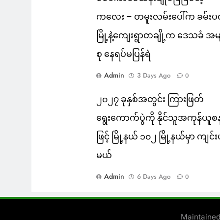
ကလေး – တမူးလမ်းပေါ်က ခမ်းပ
မြို့နဲ့ကျေးရွာတချို့က ဒေသခံ အမ
စု နေရပ်မပြန်ရဲ
Admin
3 Days Ago
0
၂၀၂၇ ခုနှစ်အတွင်း ကြားဖြတ်
ရွေးကောက်ပွဲကို နိုင်သူအကုန်ယူစ
ဖြင့် မြို့နယ် ၁၀၂ မြို့နယ်မှာ ကျင်
မယ်
Admin
6 Days Ago
0
Maintaine