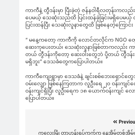
ကာကီနဲ့ တွီဒန်းမှာ ပြီးခဲ့တဲ့ ဇန်နဝါရီလတုန်းကလည်း
ပေမယ့် သေဆုံးသည်ထိ ပြင်းထန်ခဲ့ခြင်းမရှိပေမယ့်
ပြင်းထန်ပြီး သေဆုံးလူနာတွေထိ ဖြစ်နေတဲ့ကြော
“ မနေ့ကတော့ ကာကီကို လောင်တလိုင်က NGO တ
ဆေးကုပေးတယ်၊ သေဆုံးလူနာဖြစ်တာကလည်း ကာကီမှာ
တယ် တွီဒန်းကိုတော့ ဆေးဝါးတွေဘဲ ပို့တယ် တွီဒန်
မရှိဘူး” ဒေသခံတွေကပြောပါတယ်။
ကာကီကျေးရွာမှာ ဒေသခံနဲ့ ချင်းစစ်ဘေးရှောင်တွေအ
ဝမ်းလျှော ဖြစ်နေကြတာက လူဦးရေ ၂၀ ဝန်းကျင်လောက်
ဝန်းကျင်ရှိပြီး လူဦးရေက ၁၈ ယောက်ဝန်းကျင် လေ
ပြောပါတယ်။
Previou
Post
navigation
ကလေးမြို့တာဟန်းရပ်ကွက်က နေအိမ်တစ်အိမ်က