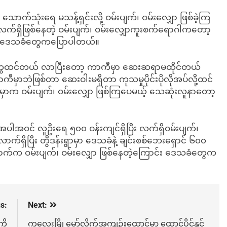
 သောက်သုံးရေ မသန့်ရှင်းလို့ ဝမ်းပျက်၊ ဝမ်းလျှော ဖြစ်ခဲ့ကြ
 လက်ရှိဖြစ်နေတဲ့ ဝမ်းပျက်၊ ဝမ်းလျှောကူးစက်ရောဂါကတော့
င်း ဒေသခံတွေကပြောပါတယ်။
ွေထင်တယ် လာပြီးတော့ ကာကီမှာ ဆေးဆရာမထိုင်တယ်
ဘဲဖြစ်တာ ဆေးဝါးမရှိတာ ကုသမှုပိုင်းပိုလိုအပ်လို့ထင်
းမှာက ဝမ်းပျက်၊ ဝမ်းလျှော ဖြစ်ကြပေမယ့် သေဆုံးလူနာတော့
ပါအဝင် လူဦးရေ ၅၀၀ ဝန်းကျင်ရှိပြီး လက်ရှိဝမ်းပျက်၊
ရှိပြီး တွီဒန်းရွာမှာ ဒေသခံနဲ့ ချင်းစစ်ဘေးရှောင် ၆၀၀
ာက်က ဝမ်းပျက်၊ ဝမ်းလျှော ဖြစ်နေတဲ့ကြောင်း ဒေသခံတွေက
s:
Next:
ို
ကလေးမြို့မော်လိုက်အကျဉ်းထောင်မှာ ထောင်ပိုင်နှင့်