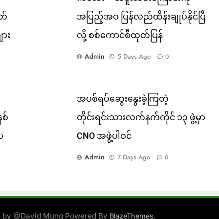
တ်
အပြည့်အဝ ပြန်လည်ထိန်းချုပ်နိုင်ပြီ
ျား
လို့ စစ်ကောင်စီထုတ်ပြန်
Admin
5 Days Ago
0
အပစ်ရပ်ဆွေးနွေးခဲ့ကြတဲ့
နစ်
တိုင်းရင်းသားလက်နက်ကိုင် ၁၃ ဖွဲ့မှာ
းပ
CNO အဖွဲ့ပါဝင်
Admin
7 Days Ago
0
d by @David Mung Powered By
.
BlazeThemes