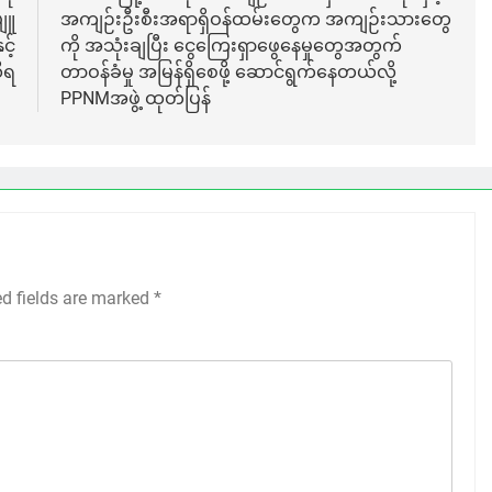
ပျူ
အကျဉ်းဦးစီးအရာရှိဝန်ထမ်းတွေက အကျဉ်းသားတွေ
့်
ကို အသုံးချပြီး ငွေကြေးရှာဖွေနေမှုတွေအတွက်
ိရ
တာဝန်ခံမှု အမြန်ရှိစေဖို့ ဆောင်ရွက်နေတယ်လို့
PPNMအဖွဲ့ ထုတ်ပြန်
ed fields are marked
*