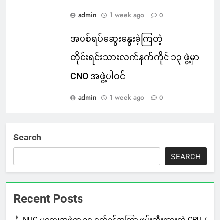
admin
1 week ago
0
အပစ်ရပ်ဆွေးနွေးခဲ့ကြတဲ့
တိုင်းရင်းသားလက်နက်ကိုင် ၁၃ ဖွဲ့မှာ
CNO အဖွဲ့ပါဝင်
admin
1 week ago
0
Search
SEARCH
Recent Posts
NUG မကွေးအဖွဲ့က ၁၀ ရက်ခန့်အကြာ ဖမ်းဆီးထားတဲ့ CPU /