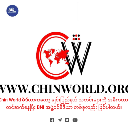
Skip
to
content
WWW.CHINWORLD.OR
Chin World မီဒီယာကတော့ ချင်းပြည်နယ် သတင်းများကို အဓိကထာ
တင်ဆက်နေပြီး BNI အဖွဲ့ဝင်မီဒီယာ တစ်ခုလည်း ဖြစ်ပါတယ်။