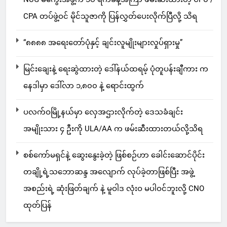
CPA တပ်ဖွဲ့ဝင် မိုင်သူဇာကို ပြန်လွှတ်ပေးလိုက်ပြီလို့ သိရ
“၈၈၈၈ အရေးတော်ပုံနှင့် ချင်းလူမျိုးများလှုပ်ရှားမှု”
မြင်းချေးနဲ့ ရေးဆွဲထားတဲ့ ဒေါ်နယ်ထရမ့် ပုံတူပန်းချီကား က
နေဒါမှာ ဒေါ်လာ ၁,၈၀၀ နဲ့ ရောင်းထွက်
ပလက်ဝမြို့နယ်မှာ လှေအဌားလိုက်တဲ့ ဒေသခံချင်း
အမျိုးသား ၄ ဦးကို ULA/AA က ဖမ်းဆီးထားတယ်လို့သိရ
စစ်ကော်မရှင်နဲ့ ဆွေးနွေးခဲ့တဲ့ ဖြစ်စဉ်ဟာ ခေါင်းဆောင်ပိုင်း
တချို့ရဲ့သဘောဆန္ဒ အလျောက် လုပ်ခဲ့တာဖြစ်ပြီး အဖွဲ့
အစည်းရဲ့ ဆုံးဖြတ်ချက် နဲ့ မူဝါဒ လုံးဝ မပါဝင်ဘူးလို့ CNO
ထုတ်ပြန်