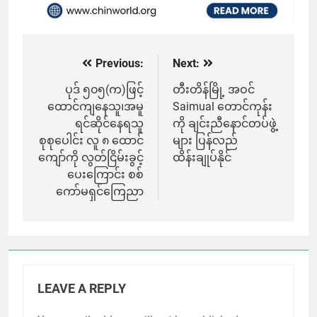
Previous:
Next:
Post
navigation
ပုဒ် ၅၀၅(က)ဖြင့်
တီးတိန်မြို့ အဝင်
ထောင်ကျနေသူ၊အမူ
Saimual တောင်ကုန်း
ရင်ဆိုင်နေရသူ
ကို ချင်းညီနောင်တပ်ဖွဲ့
စုစုပေါင်း လူ ၈ ထောင်
များ ပြန်လည်
ကျော်ကို လွတ်ငြိမ်းခွင့်
ထိန်းချုပ်နိုင်
ပေးကြောင်း စစ်
ကော်မရှင်ကြေညာ
LEAVE A REPLY