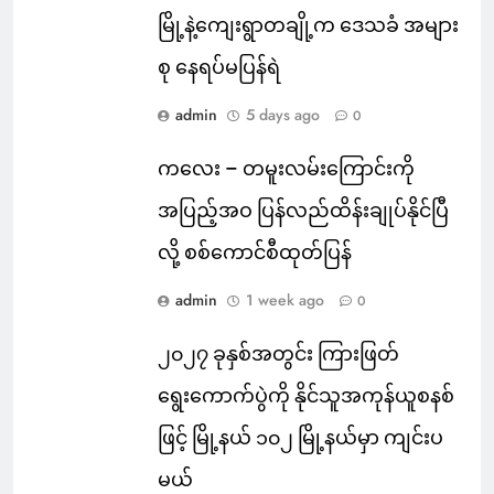
မြို့နဲ့ကျေးရွာတချို့က ဒေသခံ အများ
စု နေရပ်မပြန်ရဲ
admin
5 days ago
0
ကလေး – တမူးလမ်းကြောင်းကို
အပြည့်အဝ ပြန်လည်ထိန်းချုပ်နိုင်ပြီ
လို့ စစ်ကောင်စီထုတ်ပြန်
admin
1 week ago
0
၂၀၂၇ ခုနှစ်အတွင်း ကြားဖြတ်
ရွေးကောက်ပွဲကို နိုင်သူအကုန်ယူစနစ်
ဖြင့် မြို့နယ် ၁၀၂ မြို့နယ်မှာ ကျင်းပ
မယ်