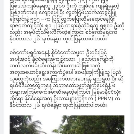
ပြစ်ဒဏ်ကျခံနေရသူ ၂၃၆၁ ဦးကို ကျခံရန် ကျန်ရှိနေတဲ့
ပြစ်ဒဏ်ကနေ လျော့ပေါ့ပြီး လွတ်ငြိမ်းသက်သာခွင့်ပြု
ကြောင်းနဲ့ ၅၀၅ – က ဖြင့် ထွက်ပြေးတိမ်းရှောင်နေပြီး
ရာဇဝတ်ကျင့်ထုံး ၅၁၂ ဖြင့် တရားစွဲဆိုခံရသူ ၅၅၈၀ ဦးကို
လည်း အမှုပိတ်သိမ်းလိုက်တဲ့ကြောင်း စစ်ကော်မရှင်က
နိုဝင်ဘာလ ၂၆ ရက်နေ့မှာ ထုတ်ပြန်ထားပါတယ်။
စစ်ကော်မရှင်အနေနဲ့ နိုင်ငံတော်သမ္မတ ဦးဝင်းမြင့်
အပါအဝင် နိုင်ငံရေးအကျဉ်းသား ၂ သောင်းကျော်ကို
ဆက်လက်ဖမ်းဆီးထိန်းသိမ်းထားဆဲဖြစ်သလို
အတုအယောင်ရွေးကောက်ပွဲပေါ် ဝေဖန်အကြံပြုသူ ပြည်
သူတွေကိုလည်း အကြောက်တရားပေးရန် ရည်ရွယ်ပြီး ဆို
ရှယ်မီဒီယာတွေကနေ သဘာထေားမှတ်ချက်ပေးရုံနဲ့ မ
တရားအကြမ်းဖက်ဖမ်းဆီးနေတဲ့ကြောင်း မြန်မာနိုင်ငံလုံး
ဆိုင်ရာ နိုင်ငံရေးအကျဉ်းသားများကွန်ရက် ( PPNM) က
နိုဝင်ဘာလ ၂၆ ရက်နေ့မှာ ထုတ်ပြန်ထားပါတယ်။