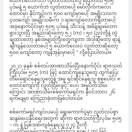
ယောက်လောက်ဘဲ လွတ်လာတယ်လို့ ပြောတယ် ၅၀၅
ပုဒ်မနဲ့ ၅ ယောက်ဘဲ လွတ်တာပေါ့ မော်လိုက်ကလေး
ထောင်မှာ နိုင်ကျဉ်းက ၅၀၀ ကျော်မှာပေါ့ အမျိုးသားက
၄၀၀ကျော် အမျိုးသမီးက ၁ ရာကျော်လောက်ရှိတာပေါ့
အခုနောက်ပိုင်းမှာ ၅၀၅ ပုဒ်မနဲ့ သီးသန့် အမိန့်ချဖမ်းတာ
ရှားသွားပြီ အနည်းဆုံးတော့ ၅၂ (က) ၊ ၅၀ (ည)တို့နဲ့ တွဲ
ချထားတော့ နှစ်အများကြီးတွေကျတာ အဲဒါဆိုတော့ ရာနဲ့
ချီကျန်သေးတာပေါ့ ၅ ယောက်လေးပဲ လွတ်တာဆိုတော့
၅၀၀ ကျော်တော့ ကျန်အုန်းမှာပေါ့ ” လို့ပြောပါတယ်။
၂၀၂၁ ခုနှစ် စစ်တပ်အာဏာသိမ်းပြီးနောက်ပိုင်း ရာဇသတ်
ကြီးပုဒ်မ ၅၀၅ (က) ဖြင့် ထောင်ကျနေသူတွေ ထွက်ပြေး
တိမ်းရှောင်နေရသူတွေနဲ့ အမှု ရင်ဆိုင်နေရသူ စုစုပေါင်း ၈
ထောင်ကျော်ကို လွတ်ငြိမ်းခွင့််ပေး၊ အမှုပိတ်သိမ်း
ကြောင်း အာဏာသိမ်းစစ်ကော်မရှင်က နိုဝင်ဘာလ ၂၆
ရက်နေ့မှာ ကြေညာခဲ့တာဖြစ်ပါတယ်။
စစ်ကော်မရှင်ကျင်းပမယ့် ရွေးကောက်ပွဲမှာ လွတ်လပ်စွာ
ဆန္ဒမဲပေးနိုင်ရေးအတွက် ဆိုကာ ရာဇသတ်ကြီးပုဒ်မ ၅၀၅
– က နဲ့ ပြစ်ဒဏ်ကျခံနေရသူ ၇၂၄ ဦးကို
လွတ်ငြိမ်းချမ်းသာခွင့်ပြုကြောင်း၊ ၅၀၅ ( က) ဖြင့်