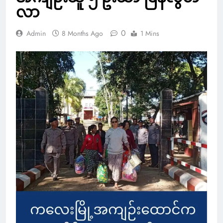
လာ
0
Admin
8 Months Ago
1 Mins