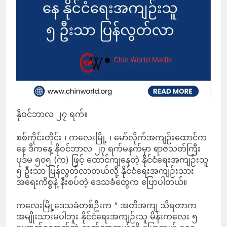
နိုဝင်ဘာလ ၂၇ ရက်။
စစ်ကိုင်းတိုင်း ၊ ကလေးမြို့ ၊ မော်လိုက်အကျဉ်းထောင်က
နေ ဒီကနေ့ နိုဝင်ဘာလ ၂၇ ရက်မနက်မှာ ရာဇသတ်ကြီး
ပုဒ်မ ၅၀၅ (က) ဖြင့် ထောင်ကျနေတဲ့ နိုင်ငံရေးအကျဉ်းသူ
၅ ဦးသာ ပြန်လွတ်လာတယ်လို့ နိုင်ငံရေးအကျဉ်းသား
အရေးကိစ္စနဲ့ နီးစပ်တဲ့ ဒေသခံတွေက ပြောပါတယ်။
ကလေးမြို့ဒေသခံတစ်ဦးက “ အတိအကျ သိရတာက
အမျိုးသားမပါဘူး နိုင်ငံရေးအကျဉ်းသူ မိန်းကလေး ၅