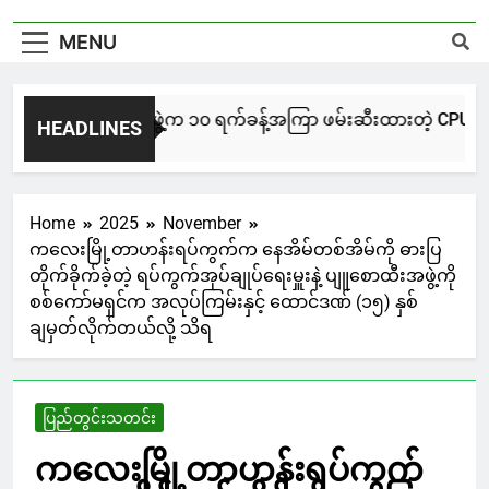
MENU
NUG မကွေးအဖွဲ့က ၁၀ ရက်ခန့်အကြာ ဖမ်းဆီးထားတဲ့ CPU / CPA တပ်
HEADLINES
10 Hours Ago
Home
2025
November
ကလေးမြို့တာဟန်းရပ်ကွက်က နေအိမ်တစ်အိမ်ကို ဓားပြ
တိုက်ခိုက်ခဲ့တဲ့ ရပ်ကွက်အုပ်ချုပ်ရေးမှူးနဲ့ ပျူစောထီးအဖွဲ့ကို
စစ်ကော်မရှင်က အလုပ်ကြမ်းနှင့် ထောင်ဒဏ် (၁၅) နှစ်
ချမှတ်လိုက်တယ်လို့ သိရ
ပြည်တွင်းသတင်း
ကလေးမြို့တာဟန်းရပ်ကွက်