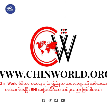
Skip
to
content
WWW.CHINWORLD.OR
Chin World မီဒီယာကတော့ ချင်းပြည်နယ် သတင်းများကို အဓိကထာ
တင်ဆက်နေပြီး BNI အဖွဲ့ဝင်မီဒီယာ တစ်ခုလည်း ဖြစ်ပါတယ်။