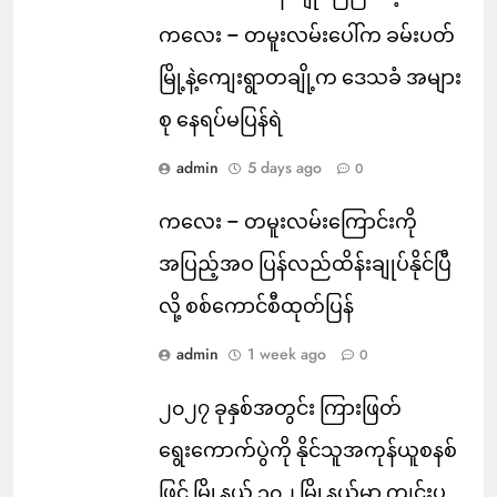
ကလေး – တမူးလမ်းပေါ်က ခမ်းပတ်
မြို့နဲ့ကျေးရွာတချို့က ဒေသခံ အများ
စု နေရပ်မပြန်ရဲ
admin
5 days ago
0
ကလေး – တမူးလမ်းကြောင်းကို
အပြည့်အဝ ပြန်လည်ထိန်းချုပ်နိုင်ပြီ
လို့ စစ်ကောင်စီထုတ်ပြန်
admin
1 week ago
0
၂၀၂၇ ခုနှစ်အတွင်း ကြားဖြတ်
ရွေးကောက်ပွဲကို နိုင်သူအကုန်ယူစနစ်
ဖြင့် မြို့နယ် ၁၀၂ မြို့နယ်မှာ ကျင်းပ