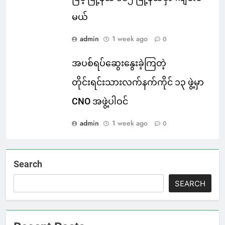
မယ်
admin
1 week ago
0
အပစ်ရပ်ဆွေးနွေးခဲ့ကြတဲ့
တိုင်းရင်းသားလက်နက်ကိုင် ၁၃ ဖွဲ့မှာ
CNO အဖွဲ့ပါဝင်
admin
1 week ago
0
Search
SEARCH