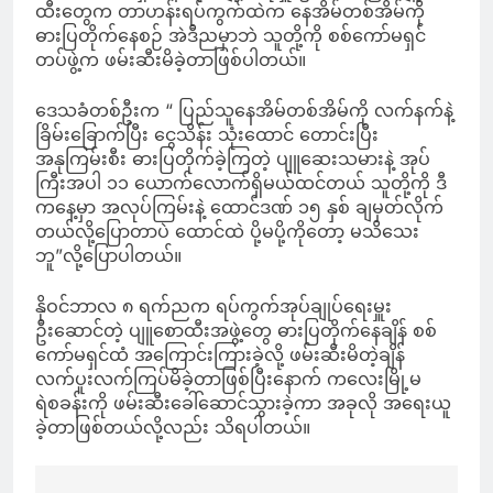
ထီးတွေက တာဟန်းရပ်ကွက်ထဲက နေအိမ်တစ်အိမ်ကို
ဓားပြတိုက်နေစဉ် အဲဒီညမှာဘဲ သူတို့ကို စစ်ကော်မရှင်
တပ်ဖွဲ့က ဖမ်းဆီးမိခဲ့တာဖြစ်ပါတယ်။
ဒေသခံတစ်ဦးက “ ပြည်သူနေအိမ်တစ်အိမ်ကို လက်နက်နဲ့
ခြိမ်းခြောက်ပြီး ငွေသိန်း သုံးထောင် တောင်းပြီး
အနုကြမ်းစီး ဓားပြတိုက်ခဲ့ကြတဲ့ ပျူဆေးသမားနဲ့ အုပ်
ကြီးအပါ ၁၁ ယောက်လောက်ရှိမယ်ထင်တယ် သူတို့ကို ဒီ
ကနေ့မှာ အလုပ်ကြမ်းနဲ့ ထောင်ဒဏ် ၁၅ နှစ် ချမှတ်လိုက်
တယ်လို့ပြောတာပဲ ထောင်ထဲ ပို့မပို့ကိုတော့ မသိသေး
ဘူ”လို့ပြောပါတယ်။
နိုဝင်ဘာလ ၈ ရက်ညက ရပ်ကွက်အုပ်ချုပ်ရေးမှူး
ဦးဆောင်တဲ့ ပျူစောထီးအဖွဲ့တွေ ဓားပြတိုက်နေချိန် စစ်
ကော်မရှင်ထံ အကြောင်းကြားခဲ့လို့ ဖမ်းဆီးမိတဲ့ချိန်
လက်ပူးလက်ကြပ်မိခဲ့တာဖြစ်ပြီးနောက် ကလေးမြို့မ
ရဲစခန်းကို ဖမ်းဆီးခေါ်ဆောင်သွားခဲ့ကာ အခုလို အရေးယူ
ခဲ့တာဖြစ်တယ်လို့လည်း သိရပါတယ်။