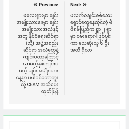
Previous:
Next:
Post
navigation
မလေးရှားမှာ ချင်း
ပလက်ဝချင်းစစ်ဘေး
အမျိုးသားနေ့မှာ ချင်း
ရှောင်တွေနေထိုင်တဲ့ မီ
အမျိုးသားအလံနှင့်
ဇိုရမ်ပြည်က ရွာ ၂ ရွာ
အတူ နိုင်ငံရေးဆိုင်ရာ
မှာ ဝမ်းရောဂါဖြစ်ပွါး
(သို့) အဖွဲ့အစည်း
ကာ သေဆုံးသူ ၆ ဦး
ဆိုင်ရာ အလံတွေနဲ့
အထိ ရှိလာ
ကျင်းပတာကြောင့်
လာမယ့်နှစ်ကျင်းပ
မယ့် ချင်းအမျိုးသား
နေ့မှာ မပါဝင်တော့ဘူး
လို့ CEAM အသိပေး
ထုတ်ပြန်