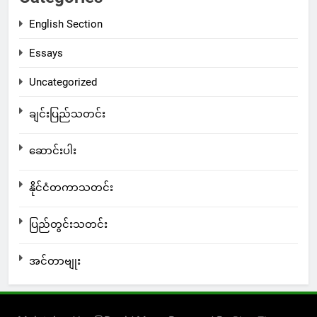
English Section
Essays
Uncategorized
ချင်းပြည်သတင်း
ဆောင်းပါး
နိုင်ငံတကာသတင်း
ပြည်တွင်းသတင်း
အင်တာဗျုး