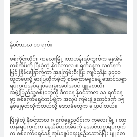
နို၀င်ဘာလ ၁၁ ရက်။
စစ်ကိုင်းတိုင်း၊ ကလေးမြို့ ၊တာဟန်းရပ်ကွက်က နေအိမ်
တစ်အိမ်ကို ပြီးခဲ့တဲ့ နိုဝင်ဘာလ ၈ ရက်နေ့က လက်နက်
ဖြင့် ခြိမ်းခြောက်ကာ အနုကြမ်းစီးပြီး ကျပ်သိန်း ၃၀၀၀
ထုတ်ပေးဖို့ ဓားပြတိုက်ခဲ့တဲ့ စစ်ကော်မရှင်ခန့် အောင်သစ္စာ
ရပ်ကွက်အုပ်ချုပ်ရေးမှူးအပါအဝင် ပျူစောထီး
အဖွဲ့(ပြည်သူ့စစ်)တွေကို ဒီကနေ့ နိုဝင်ဘာလ ၁၁ ရက်နေ့
မှာ စစ်ကော်မရှင်တပ်ဖွဲ့က အလုပ်ကြမ်းနဲ့ ထောင်ဒဏ် ၁၅
နှစ်ချမှတ်လိုက်တယ်လို့ ဒေသခံတွေက ပြောပါတယ်။
ပြီးခဲ့တဲ့ နိုဝင်ဘာလ ၈ ရက်နေ့ညပိုင်းက ကလေးမြို့ ၊ တာ
ဟန်းရပ်ကွက်က နေအိမ်တစ်အိမ်ကို အောင်သစ္စာရပ်ကွက်
က စစ်ကော်မရှင်ခန့် အုပ်ချုပ်ရေးမှူးဦးဆောင်ပြီး ပျူစော