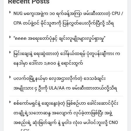
Recent Posts
NUG မကွေးအဖွဲ့က ၁၀ ရက်ခန့်အကြာ ဖမ်းဆီးထားတဲ့ CPU /
CPA တပ်ဖွဲ့ဝင် မိုင်သူဇာကို ပြန်လွှတ်ပေးလိုက်ပြီလို့ သိရ
“၈၈၈၈ အရေးတော်ပုံနှင့် ချင်းလူမျိုးများလှုပ်ရှားမှု”
မြင်းချေးနဲ့ ရေးဆွဲထားတဲ့ ဒေါ်နယ်ထရမ့် ပုံတူပန်းချီကား က
နေဒါမှာ ဒေါ်လာ ၁,၈၀၀ နဲ့ ရောင်းထွက်
ပလက်ဝမြို့နယ်မှာ လှေအဌားလိုက်တဲ့ ဒေသခံချင်း
အမျိုးသား ၄ ဦးကို ULA/AA က ဖမ်းဆီးထားတယ်လို့သိရ
စစ်ကော်မရှင်နဲ့ ဆွေးနွေးခဲ့တဲ့ ဖြစ်စဉ်ဟာ ခေါင်းဆောင်ပိုင်း
တချို့ရဲ့သဘောဆန္ဒ အလျောက် လုပ်ခဲ့တာဖြစ်ပြီး အဖွဲ့
အစည်းရဲ့ ဆုံးဖြတ်ချက် နဲ့ မူဝါဒ လုံးဝ မပါဝင်ဘူးလို့ CNO