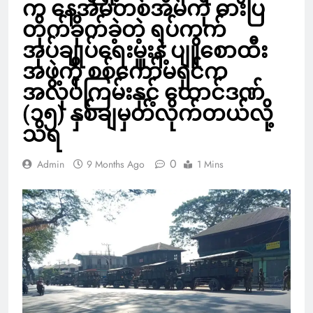
က နေအိမ်တစ်အိမ်ကို ဓားပြ
တိုက်ခိုက်ခဲ့တဲ့ ရပ်ကွက်
အုပ်ချုပ်ရေးမှူးနဲ့ ပျူစောထီး
အဖွဲ့ကို စစ်ကော်မရှင်က
အလုပ်ကြမ်းနှင့် ထောင်ဒဏ်
(၁၅) နှစ်ချမှတ်လိုက်တယ်လို့
သိရ
0
Admin
9 Months Ago
1 Mins