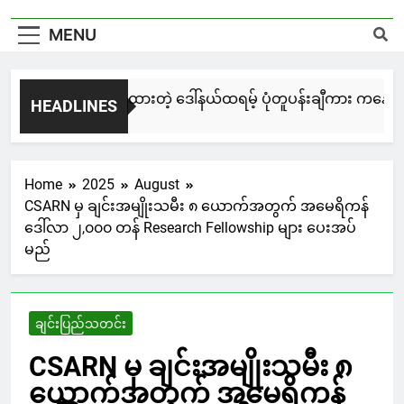
MENU
မြင်းချေးနဲ့ ရေးဆွဲထားတဲ့ ဒေါ်နယ်ထရမ့် ပုံတူပန်းချီကား ကနေဒါမှာ
HEADLINES
3 Days Ago
Home
2025
August
CSARN မှ ချင်းအမျိုးသမီး ၈ ယောက်အတွက် အမေရိကန်
ဒေါ်လာ ၂,၀၀၀ တန် Research Fellowship များ ပေးအပ်
မည်
ချင်းပြည်သတင်း
CSARN မှ ချင်းအမျိုးသမီး ၈
ယောက်အတွက် အမေရိကန်