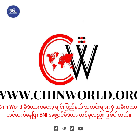
Skip
to
content
WWW.CHINWORLD.OR
Chin World မီဒီယာကတော့ ချင်းပြည်နယ် သတင်းများကို အဓိကထာ
တင်ဆက်နေပြီး BNI အဖွဲ့ဝင်မီဒီယာ တစ်ခုလည်း ဖြစ်ပါတယ်။