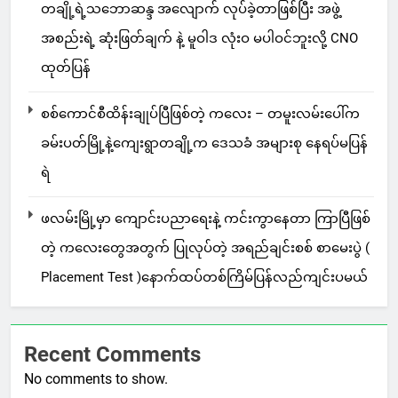
တချို့ရဲ့သဘောဆန္ဒ အလျောက် လုပ်ခဲ့တာဖြစ်ပြီး အဖွဲ့
အစည်းရဲ့ ဆုံးဖြတ်ချက် နဲ့ မူဝါဒ လုံးဝ မပါဝင်ဘူးလို့ CNO
ထုတ်ပြန်
စစ်ကောင်စီထိန်းချုပ်ပြီဖြစ်တဲ့ ကလေး – တမူးလမ်းပေါ်က
ခမ်းပတ်မြို့နဲ့ကျေးရွာတချို့က ဒေသခံ အများစု နေရပ်မပြန်
ရဲ
ဖလမ်းမြို့မှာ ကျောင်းပညာရေးနဲ့ ကင်းကွာနေတာ ကြာပြီဖြစ်
တဲ့ ကလေးတွေအတွက် ပြုလုပ်တဲ့ အရည်ချင်းစစ် စာမေးပွဲ (
Placement Test )နောက်ထပ်တစ်ကြိမ်ပြန်လည်ကျင်းပမယ်
Recent Comments
No comments to show.