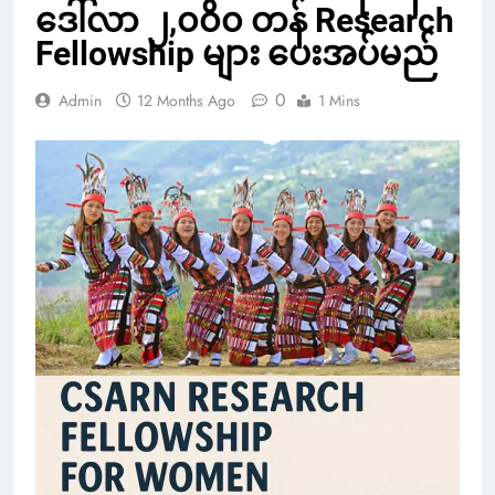
ဒေါ်လာ ၂,၀၀၀ တန် Research
Fellowship များ ပေးအပ်မည်
0
Admin
12 Months Ago
1 Mins