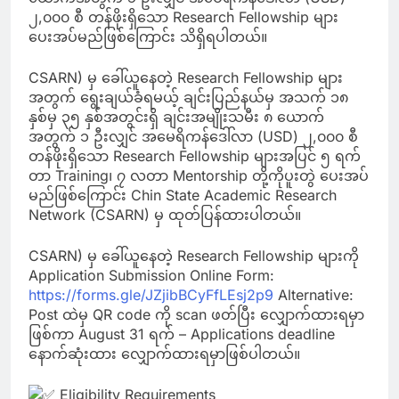
၂,၀၀၀ စီ တန်ဖိုးရှိသော Research Fellowship များ
ပေးအပ်မည်ဖြစ်ကြောင်း သိရှိရပါတယ်။
CSARN) မှ ခေါ်ယူနေတဲ့ Research Fellowship များ
အတွက် ရွေးချယ်ခံရမယ့် ချင်းပြည်နယ်မှ အသက် ၁၈
နှစ်မှ ၃၅ နှစ်အတွင်းရှိ ချင်းအမျိုးသမီး ၈ ယောက်
အတွက် ၁ ဦးလျှင် အမေရိကန်ဒေါ်လာ (USD) ၂,၀၀၀ စီ
တန်ဖိုးရှိသော Research Fellowship များအပြင် ၅ ရက်
တာ Training၊ ၇ လတာ Mentorship တို့ကိုပူးတွဲ ပေးအပ်
မည်ဖြစ်ကြောင်း Chin State Academic Research
Network (CSARN) မှ ထုတ်ပြန်ထားပါတယ်။
CSARN) မှ ခေါ်ယူနေတဲ့ Research Fellowship များကို
Application Submission Online Form:
https://forms.gle/JZjibBCyFfLEsj2p9
Alternative:
Post ထဲမှ QR code ကို scan ဖတ်ပြီး လျှောက်ထားရမှာ
ဖြစ်ကာ August 31 ရက် – Applications deadline
နောက်ဆုံးထား လျှောက်ထားရမှာဖြစ်ပါတယ်။
Eligibility Requirements