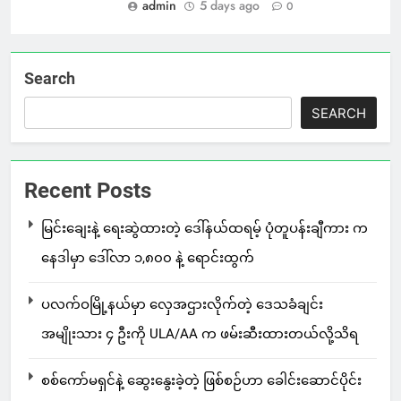
admin
5 days ago
0
Search
SEARCH
Recent Posts
မြင်းချေးနဲ့ ရေးဆွဲထားတဲ့ ဒေါ်နယ်ထရမ့် ပုံတူပန်းချီကား က
နေဒါမှာ ဒေါ်လာ ၁,၈၀၀ နဲ့ ရောင်းထွက်
ပလက်ဝမြို့နယ်မှာ လှေအဌားလိုက်တဲ့ ဒေသခံချင်း
အမျိုးသား ၄ ဦးကို ULA/AA က ဖမ်းဆီးထားတယ်လို့သိရ
စစ်ကော်မရှင်နဲ့ ဆွေးနွေးခဲ့တဲ့ ဖြစ်စဉ်ဟာ ခေါင်းဆောင်ပိုင်း