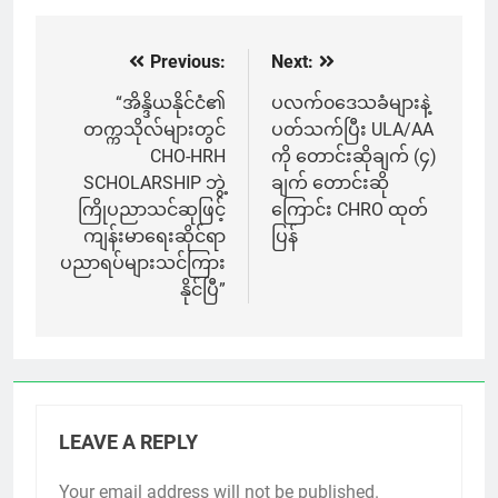
Previous:
Next:
Post
navigation
“အိန္ဒိယနိုင်ငံ၏
ပလက်၀‌ဒေသခံများနဲ့
တက္ကသိုလ်များတွင်
ပတ်သက်ပြီး ULA/AA
CHO-HRH
ကို တောင်းဆိုချက် (၄)
SCHOLARSHIP ဘွဲ့
ချက် တောင်းဆို
ကြိုပညာသင်ဆုဖြင့်
ကြောင်း CHRO ထုတ်
ကျန်းမာရေးဆိုင်ရာ
ပြန်
ပညာရပ်များသင်ကြား
နိုင်ပြီ”
LEAVE A REPLY
Your email address will not be published.