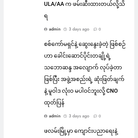
ULA/AA က ဖမ်းဆီးထားတယ်လို့သိ
ရ
admin
3 days ago
0
စစ်ကော်မရှင်နဲ့ ဆွေးနွေးခဲ့တဲ့ ဖြစ်စဉ်
ဟာ ခေါင်းဆောင်ပိုင်းတချို့ရဲ့
သဘောဆန္ဒ အလျောက် လုပ်ခဲ့တာ
ဖြစ်ပြီး အဖွဲ့အစည်းရဲ့ ဆုံးဖြတ်ချက်
နဲ့ မူဝါဒ လုံးဝ မပါဝင်ဘူးလို့ CNO
ထုတ်ပြန်
admin
3 days ago
0
ဖလမ်းမြို့မှာ ကျောင်းပညာရေးနဲ့