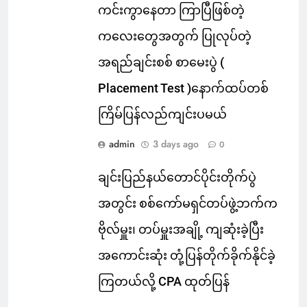
ကင်းကွာနေတာ ကြာပြီဖြစ်တဲ့
ကလေးတွေအတွက် ပြုလုပ်တဲ့
အရည်ချင်းစစ် စာမေးပွဲ (
Placement Test )နောက်ထပ်တစ်
ကြိမ်ပြန်လည်ကျင်းပမယ်
admin
3 days ago
0
ချင်းပြည်နယ်တောင်ပိုင်းတိုက်ပွဲ
အတွင်း စစ်ကော်မရှင်တပ်ဖွဲ့ဘက်က
ဗိုလ်မှူး၊ တပ်မှူးအချို့ ကျဆုံးခဲ့ပြီး
အကောင်းဆုံး တုံ့ပြန်တိုက်ခိုက်နိုင်ခဲ့
ကြတယ်လို့ CPA ထုတ်ပြန်