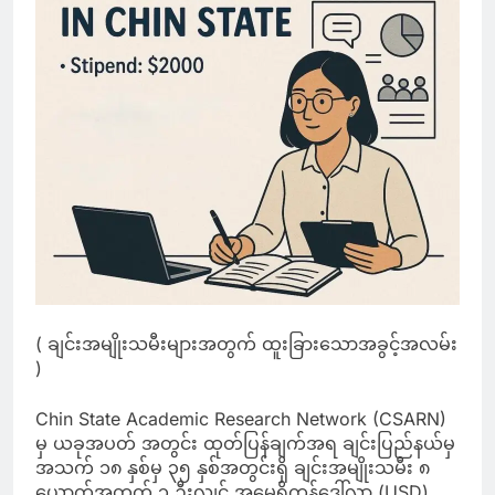
(
ချင်းအမျိုးသမီးများအတွက် ထူးခြားသောအခွင့်အလမ်း
)
Chin State Academic Research Network (CSARN)
မှ ယခုအပတ် အတွင်း ထုတ်ပြန်ချက်အရ ချင်းပြည်နယ်မှ
အသက် ၁၈ နှစ်မှ ၃၅ နှစ်အတွင်းရှိ ချင်းအမျိုးသမီး ၈
ယောက်အတွက် ၁ ဦးလျှင် အမေရိကန်ဒေါ်လာ (USD)