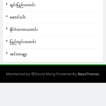
ချင်းပြည်သတင်း
ဆောင်းပါး
နိုင်ငံတကာသတင်း
ပြည်တွင်းသတင်း
အင်တာဗျုး
Maintained by @David Mung Powered By
.
BlazeThemes