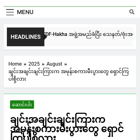
MENU
ါးမြို့မှာ CNA,CDF-Hakha အဖွဲ့အမည်ခံပြီး သေနတ်/ဗုံးအတုများဖြ
HEADLINES
rs Ago
Home
2025
August
ချင်းအချင်းချင်းကြားက အမုန်းစကားမီးပွားတွေ ရှောင်ကြ
ပါစို့လား
ဆောင်းပါး
ချင်းအချင်းချင်းကြားက
အမုန်းစကားမီးပွားတွေ ရှောင်
ကြပါစို့လား