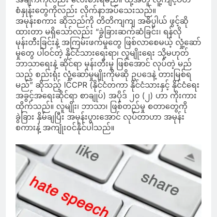
စံနှုန်းတွေကိုလည်း လိုက်နာအပ်သေးသည်။
အမုန်းစကား ဆိုသည်ကို တိတိကျကျ အဓိပ္ပါယ် ဖွင့်ဆို
ထားတာ မရှိသော်လည်း “ခွဲခြားဆက်ဆံခြင်း၊ ရန်လို
မုန်းတီးခြင်းနဲ့ အကြမ်းဖက်မှုတွေ ဖြစ်လာစေမယ့် လှုံ့ဆော်
မှုတွေ ပါဝင်တဲ့ နိုင်ငံသားရေးရာ၊ လူမျိုးရေး သို့မဟုတ်
ဘာသာရေးနဲ့ ဆိုင်ရာ မုန်းတီးမှု ဖြစ်အောင် လုပ်တဲ့ မည်
သည့် စည်းရုံး လှုံ့ဆော်မှုမျိုးကိုမဆို ဥပဒေနဲ့ တားမြစ်ရ
မည်” ဆိုသည့် ICCPR (နိုင်ငံတကာ နိုင်ငံသားနှင့် နိုင်ငံရေး
အခွင့်အရေးဆိုင်ရာ စာချုပ်) အပိုဒ် ၂၀ (၂) ဟာ ကိုးကား
ထိုက်သည်။ လူမျိုး၊ ဘာသာ၊ ဖြစ်တည်မှု စတာတွေကို
ခွဲခြား နှိမ်ချပြီး အမုန်းပွားအောင် လုပ်တာဟာ အမုန်း
စကားနဲ့ အကျုံးဝင်နိုင်ပါသည်။