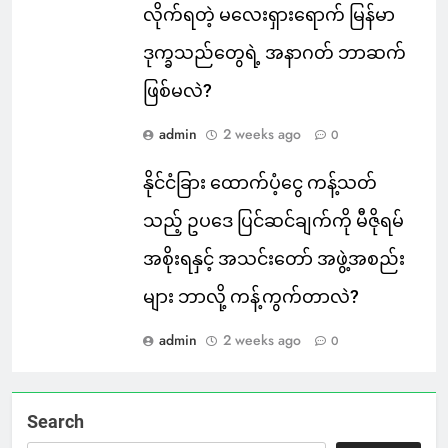
လိုက်ရတဲ့ မလေးရှားရောက် မြန်မာ
ဒုက္ခသည်တွေရဲ့ အနာဂတ် ဘာဆက်
ဖြစ်မလဲ?
admin
2 weeks ago
0
နိုင်ငံခြား ထောက်ပံ့ငွေ ကန့်သတ်
သည့် ဥပဒေ ပြင်ဆင်ချက်ကို မီဇိုရမ်
အစိုးရနှင့် အသင်းတော် အဖွဲ့အစည်း
များ ဘာလို့ ကန့်ကွက်တာလဲ?
admin
2 weeks ago
0
Search