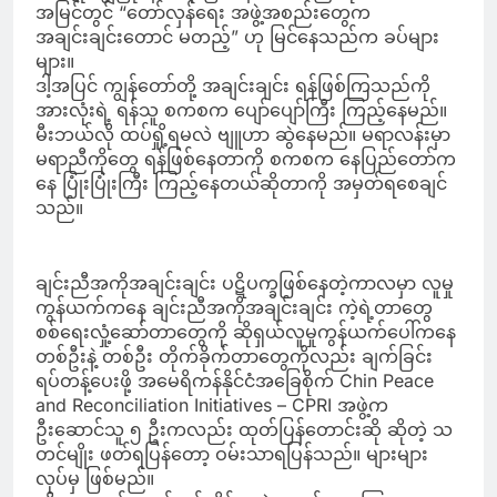
အမြင်တွင် “တော်လှန်ရေး အဖွဲ့အစည်းတွေက
အချင်းချင်းတောင် မတည့်” ဟု မြင်နေသည်က ခပ်များ
များ။
ဒါ့အပြင် ကျွန်တော်တို့ အချင်းချင်း ရန်ဖြစ်ကြသည်ကို
အားလုံးရဲ့ ရန်သူ စကစက ပျော်ပျော်ကြီး ကြည့်နေမည်။
မီးဘယ်လို ထပ်ရှို့ရမလဲ ဗျူဟာ ဆွဲနေမည်။ မရာလန်းမှာ
မရာညီကိုတွေ ရန်ဖြစ်နေတာကို စကစက နေပြည်တော်က
နေ ပြုံးပြုံးကြီး ကြည့်နေတယ်ဆိုတာကို အမှတ်ရစေချင်
သည်။
ချင်းညီအကိုအချင်းချင်း ပဋိပက္ခဖြစ်နေတဲ့ကာလမှာ လူမှု
ကွန်ယက်ကနေ ချင်းညီအကိုအချင်းချင်း ကဲ့ရဲ့တာတွေ
စစ်ရေးလှုံ့ဆော်တာတွေကို ဆိုရှယ်လူမှုကွန်ယက်ပေါ်ကနေ
တစ်ဦးနဲ့ တစ်ဦး တိုက်ခိုက်တာတွေကိုလည်း ချက်ခြင်း
ရပ်တန့်ပေးဖို့ အမေရိကန်နိုင်ငံအခြေစိုက် Chin Peace
and Reconciliation Initiatives – CPRI အဖွဲ့က
ဦးဆောင်သူ ၅ ဦးကလည်း ထုတ်ပြန်တောင်းဆို ဆိုတဲ့ သ
တင်မျိုး ဖတ်ရပြန်တော့ ဝမ်းသာရပြန်သည်။ များများ
လုပ်မှ ဖြစ်မည်။