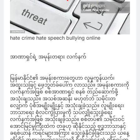
hate crime hate speech bullying online
အာဏာရှင်ရဲ့ အမုန်းတရား လက်နက်
မြန်မာနိုင်ငံ၏ အမုန်းစကားတွေဟာ လူမှုကွန်ယက်၊
အထူးသဖြင့် ဖေ့ဘွတ်ခ်ပေါ်က လာသည်။ အမုန်းစကားကို
လက်နက်အဖြစ် စစ်အာဏာရှင် စနစ် တည်ဆောက်ဖို့
အသုံးချသည်။ အသစ်အဆန်း မဟုတ်ဘဲ သမိုင်းတ
လျှောက် ပုံစံအမျိုးမျိုးနှင့် အသုံးချခဲ့သည်။ လူမျိုးရေး၊
ဘာသာရေး စုံလင်ကွဲပြားမှုကို သပ်လျှိုသွေးခွဲရေး
လက်နက်အဖြစ် အသုံးချခဲ့သည်။ စစ်တပ်၏ သမိုင်းဝင်
အောင်မြင်မှုကြီးထဲက တခုဟု ဆိုနိုင်သည့် ဗုဒ္ဓဘာသာနှင့်
ခရစ်ယာန် ကရင်များအကြား သွေးခွဲနိုင်ခဲ့ခြင်းသည် ယနေ့
ထိတိုင် အနာမကျက်သေးသလို ရိုက်ခတ်နေဆဲ ကိစ္စရပ်တ