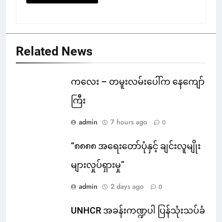
Related News
ကလေး – တမူးလမ်းပေါ်က နေကျော်
ကြီး
admin
7 hours ago
0
“၈၈၈၈ အရေးတော်ပုံနှင့် ချင်းလူမျိုး
များလှုပ်ရှားမှု”
admin
2 days ago
0
UNHCR အခန်းကဏ္ဍပါ ပြန်သုံးသပ်ခံ