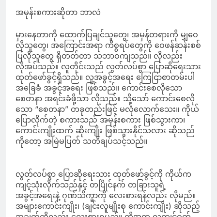
အမုန်းစကားဆိုတာ ဘာလဲ
မှားနေတာကို ထောက်ပြချင်သူတွေ၊ အမှန်တရားကို မျှဝေ
လိုသူတွေ၊ အကြောင်းအရာ ကိစ္စရပ်တွေကို ဝေဖန်ဆန်းစစ်
ပြလိုသူတွေ ရှိတတ်တာ သဘာဝကျသည်။ လိုလည်း
လိုအပ်သည်။ လူတိုင်းသည် လွတ်လပ်စွာ ပြောဆိုရေးသား
ထုတ်ဖော်ခွင့်ရှိသည်။ လူ့အခွင့်အရေး ကြေငြာစာတမ်းပါ
အခြေခံ အခွင့်အ‌ရေး ဖြစ်သည်။ ကောင်းစေလိုသော
စေတနာ အရင်းခံဖို့သာ လိုသည်။ သို့သော် ကောင်းစေလို
သော “စေတနာ” တခုတည်းဖြင့် မလုံလောက်သေး။ ကိုယ်
ပြောလိုက်တဲ့ စကားသည် အမုန်းစကား ဖြစ်သွားကာ၊
ကောင်းကျိုးထက် ဆိုးကျိုး ဖြစ်သွားနိုင်သလား ဆိုသည်
ကိုတော့ အမြဲမပြတ် သတိချပ်သင့်သည်။
လွတ်လပ်စွာ ပြောဆိုရေးသား ထုတ်ဖော်ခွင့်ကို ကိုယ်က
ကျင့်သုံးလိုက်သည်နှင့် တပြိုင်နက် တခြားသူရဲ့
အခွင့်အရေးနဲ့ ဂုဏ်သိက္ခာကို လေးစားရန်လည်း လိုမည်။
အများကောင်းကျိုး၊ (ချင်းလူမျိုးစု ကောင်းကျိုး) ဆိုသည့်
အချက်ကိုလည်း လေးစားရမည်။ ထို့အတူ လူ့ကျင့်ဝတ်