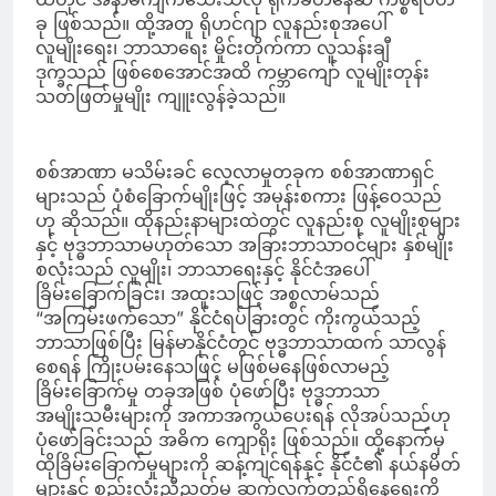
ခု ဖြစ်သည်။ ထို့အတူ ရိုဟင်ဂျာ လူနည်းစုအပေါ်
လူမျိုးရေး၊ ဘာသာရေး မှိုင်းတိုက်ကာ လူသန်းချီ
ဒုက္ခသည် ဖြစ်စေအောင်အထိ ကမ္ဘာကျော် လူမျိုးတုန်း
သတ်ဖြတ်မှုမျိုး ကျူးလွန်ခဲ့သည်။
စစ်အာဏာ မသိမ်းခင် လေ့လာမှုတခုက စစ်အာဏာရှင်
များသည် ပုံစံခြောက်မျိုးဖြင့် အမုန်းစကား ဖြန့်ဝေသည်
ဟု ဆိုသည်။ ထိုနည်းနာများထဲတွင် လူနည်းစု လူမျိုးစုများ
နှင့် ဗုဒ္ဓဘာသာမဟုတ်သော အခြားဘာသာဝင်များ နှစ်မျိုး
စလုံးသည် လူမျိုး၊ ဘာသာရေးနှင့် နိုင်ငံအပေါ်
ခြိမ်းခြောက်ခြင်း၊ အထူးသဖြင့် အစ္စလာမ်သည်
“အကြမ်းဖက်သော” နိုင်ငံရပ်ခြားတွင် ကိုးကွယ်သည့်
ဘာသာဖြစ်ပြီး မြန်မာနိုင်ငံတွင် ဗုဒ္ဓဘာသာထက် သာလွန်
စေရန် ကြိုးပမ်းနေသဖြင့် မဖြစ်မနေဖြစ်လာမည့်
ခြိမ်းခြောက်မှု တခုအဖြစ် ပုံဖော်ပြီး ဗုဒ္ဓဘာသာ
အမျိုးသမီးများကို အကာအကွယ်ပေးရန် လိုအပ်သည်ဟု
ပုံဖော်ခြင်းသည် အဓိက ကျောရိုး ဖြစ်သည်။ ထို့နောက်မှ
ထိုခြိမ်းခြောက်မှုများကို ဆန့်ကျင်ရန်နှင့် နိုင်ငံ၏ နယ်နမိတ်
များနှင့် စည်းလုံးညီညွတ်မှု ဆက်လက်တည်ရှိနေရေးကို