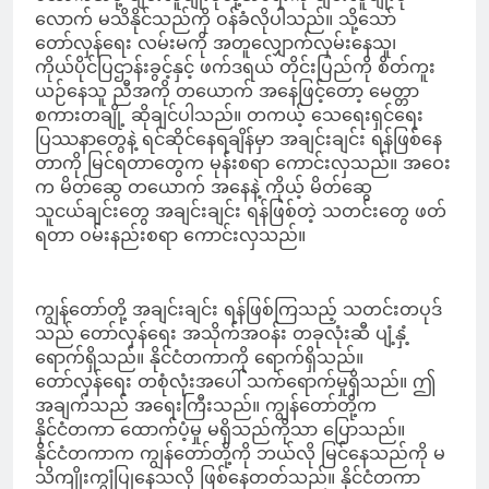
လောက် မသိနိုင်သည်ကို ဝန်ခံလိုပါသည်။ သို့သော်
တော်လှန်ရေး လမ်းမကို အတူလျှောက်လှမ်းနေသူ၊
ကိုယ်ပိုင်ပြဌာန်းခွင့်နှင့် ဖက်ဒရယ် တိုင်းပြည်ကို စိတ်ကူး
ယဉ်နေသူ ညီအကို တယောက် အနေဖြင့်တော့ မေတ္တာ
စကားတချို့ ဆိုချင်ပါသည်။ တကယ့် သေရေးရှင်ရေး
ပြဿနာတွေနဲ့ ရင်ဆိုင်နေရချိန်မှာ အချင်းချင်း ရန်ဖြစ်နေ
တာကို မြင်ရတာတွေက မုန်းစရာ ကောင်းလှသည်။ အဝေး
က မိတ်ဆွေ တယောက် အနေနဲ့ ကိုယ့် မိတ်ဆွေ
သူငယ်ချင်းတွေ အချင်းချင်း ရန်ဖြစ်တဲ့ သတင်းတွေ ဖတ်
ရတာ ဝမ်းနည်းစရာ ကောင်းလှသည်။
ကျွန်တော်တို့ အချင်းချင်း ရန်ဖြစ်ကြသည့် သတင်းတပုဒ်
သည် တော်လှန်ရေး အသိုက်အဝန်း တခုလုံးဆီ ပျံ့နှံ့
ရောက်ရှိသည်။ နိုင်ငံတကာကို ရောက်ရှိသည်။
တော်လှန်ရေး တစုံလုံးအပေါ် သက်ရောက်မှုရှိသည်။ ဤ
အချက်သည် အရေးကြီးသည်။ ကျွန်တော်တို့က
နိုင်ငံတကာ ထောက်ပံ့မှု မရှိသည်ကိုသာ ပြောသည်။
နိုင်ငံတကာက ကျွန်တော်တို့ကို ဘယ်လို မြင်နေသည်ကို မ
သိကျိုးကျွံပြုနေသလို ဖြစ်နေတတ်သည်။ နိုင်ငံတကာ