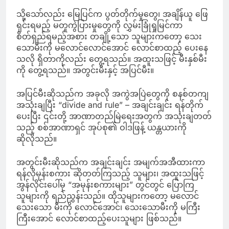
သို့သော်လည်း မြေပြင်က ပွတ်တိုက်မှုတွေ၊ အချိန်ယူ ဖြေ
ရှင်းရမည့် မတူကွဲပြားမှုတွေကို လွှမ်းခြုံရှုမြင်ကာ
စိတ်ရှည်ရမည့်အစား တချို့သော သူများကတော့ သေး
သောမီးကို မလောင်လောင်အောင် လောင်စာထည့် ပေးနေ
သလို ရှိတာကိုလည်း တွေ့ရသည်။ အထူးသဖြင့် မီးနှစ်မီး
ကို တွေ့ရသည်။ အတွင်းမီးနှင့် အပြင်မီး။
အပြင်မီးဆိုသည်က အခုလို အကွဲအပြဲတွေကို စနစ်တကျ
အသုံးချပြီး “divide and rule” – အချင်းချင်း ရန်တိုက်
ပေးပြီး ၎င်းတို့ အာဏာတည်မြဲရေးအတွက် အသုံးချတတ်
သည့် စစ်အာဏာရှင် အုပ်စု၏ ဝါဒဖြန့် ယန္တယားကို
ဆိုလိုသည်။
အတွင်းမီးဆိုသည်က အချင်းချင်း အမျက်အအီထားကာ
ရန်လိုမုန်းစကား ဆိုတတ်ကြသည့် သူများ၊ အထူးသဖြင့်
အွန်လိုင်းပေါ်မှ “အမုန်းစကားများ” တွင်တွင် ပြောကြ
သူများကို ရည်ညွှန်းသည်။ ထိုသူများကတော့ မလောင်
သေးသော မီးကို လောင်အောင်၊ သေးသောမီးကို မကြီး
ကြီးအောင် လောင်စာထည့်ပေးသူများ ဖြစ်သည်။