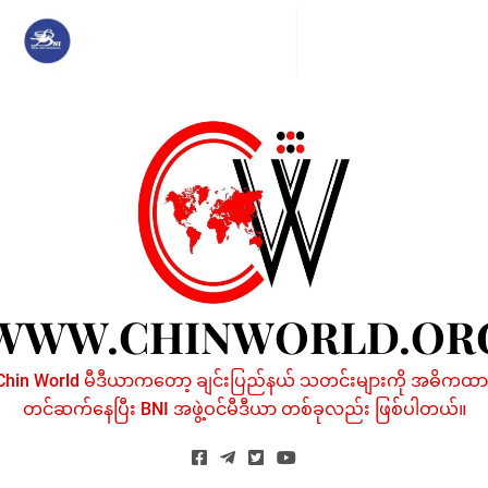
Skip
to
content
WWW.CHINWORLD.OR
Chin World မီဒီယာကတော့ ချင်းပြည်နယ် သတင်းများကို အဓိကထာ
တင်ဆက်နေပြီး BNI အဖွဲ့ဝင်မီဒီယာ တစ်ခုလည်း ဖြစ်ပါတယ်။