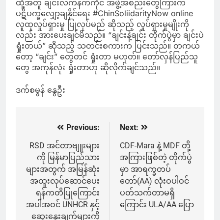
ထို့အတူ ချင်းလက်နက်ကိုင် အဖွဲ့အစည်းတွေကြားက
ပဋိပက္ခလျှော့ချနိုင်ရေး #ChinSoliidarityNow online
လူထုလှုပ်ရှားမှု ပြုလုပ်မည် ဆိုသည့် လှုပ်ရှားမှုမျိုးကို
လည်း အားပေးချင်မိသည်။ “ချင်းနဲ့ချင်း တိုက်ပွဲမှာ ချင်းပဲ
ရှုံးတယ်” ဆိုသည့် သတင်းစကားက ပြင်းသည်။ တကယ်
တော့ “ချင်း” တွေတင် ရှုံးတာ မဟုတ်။ တော်လှန်ပြည်သူ
တွေ အကုန်လုံး ရှုံးတာဟု ဆိုလိုက်ချင်သည်။
ဒက်စမွန် နွေဦး
Previous:
Next:
Post
navigation
RSD အင်တာဗျူးများ
CDF-Mara နဲ့ MDF တို့
ကို မြန်မာပြည်သား
အကြားဖြစ်တဲ့ တိုက်ပွဲ
များအတွက် အမြန်ဆုံး
မှာ အာရက္ခတပ်
အထူးလုပ်ဆောင်ပေး
တော်(AA) လုံးဝပါဝင်
ရန်ကတိပြုကြောင်း
ပတ်သက်တာမရှိ
အပါအဝင် UNHCR နှင့်
ကြောင်း ULA/AA ပြော
ဆွေးနွေးချက်များကို