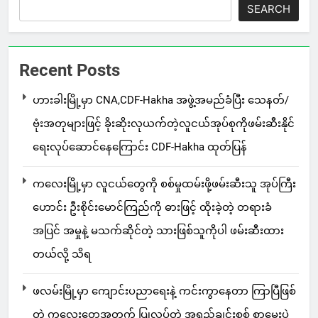
SEARCH
Recent Posts
ဟားခါးမြို့မှာ CNA,CDF-Hakha အဖွဲ့အမည်ခံပြီး သေနတ်/
ဗုံးအတုများဖြင့် ခိုးဆိုးလုယက်တဲ့လူငယ်အုပ်စုကိုဖမ်းဆီးနိုင်
ရေးလုပ်ဆောင်နေကြောင်း CDF-Hakha ထုတ်ပြန်
ကလေးမြို့မှာ လူငယ်တွေကို စစ်မှုထမ်းဖို့ဖမ်းဆီးသူ အုပ်ကြီး
ဟောင်း ဦးစိုင်းမောင်ကြည်ကို ဓားဖြင့် ထိုးခဲ့တဲ့ တရားခံ
အပြင် အမှုနဲ့ မသက်ဆိုင်တဲ့ သားဖြစ်သူကိုပါ ဖမ်းဆီးထား
တယ်လို့ သိရ
ဖလမ်းမြို့မှာ ကျောင်းပညာရေးနဲ့ ကင်းကွာနေတာ ကြာပြီဖြစ်
တဲ့ ကလေးတွေအတွက် ပြုလုပ်တဲ့ အရည်ချင်းစစ် စာမေးပွဲ