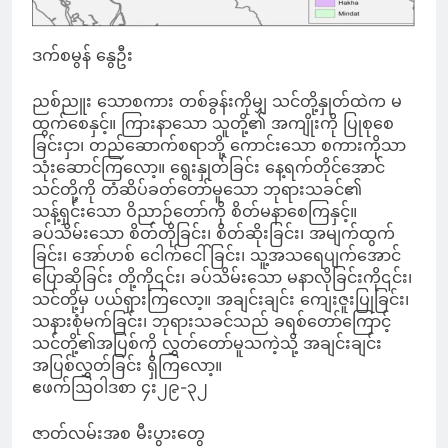
ဒက်စမွန် နွေဦး
ညစ်ညူး သောစကား တစ်ခွန်းကိုမျှ သင်တို့နှုတ်ထဲက မ
ထွက်စေနှင့်။ ကြားနာသော သူတို့၏ အကျိုးကို ပြုစုစေ
ခြင်းငှာ၊ တည်ဆောက်စရာဘို့ ကောင်းသော စကားကိုသာ
သုံးဆောင်ကြလော့။ ရွေးနှုတ်ခြင်း နေ့ရက်တိုင်အောင်
သင်တို့ကို တံဆိပ်ခတ်တော်မူသော ဘုရားသခင်၏
သန့်ရှင်းသော ဝိညာဉ်တော်ကို စိတ်မနာစေကြနှင့်။
ခပ်သိမ်းသော စိတ်တိုခြင်း၊ စိတ်ဆိုးခြင်း၊ အမျက်ထွက်
ခြင်း၊ အော်ဟစ် ငေါက်ငေါ်ခြင်း၊ သူ့အသရေပျက်အောင်
ပြောဆိုခြင်း တို့ကို၎င်း၊ ခပ်သိမ်းသော မနာလိုခြင်းကို၎င်း၊
သင်တို့မှ ပယ်ရှားကြလော့။ အချင်းချင်း ကျေးဇူးပြုခြင်း၊
သနားစုံမက်ခြင်း၊ ဘုရားသခင်သည် ခရစ်တော်ကြောင့်
သင်တို့၏အပြစ်ကို လွှတ်တော်မူသကဲ့သို့ အချင်းချင်း
အပြစ်လွှတ်ခြင်း ရှိကြလော့။
ဧဖက်ဩဝါဒစာ ၄း၂၉-၃၂
ဇာတ်လမ်းအစ မီးပွားတွေ