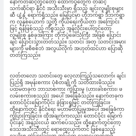
နောက်တဆင့်တွင်တော့ ထောက်ပို့တွေက တဆင့်
သက်ဆိုင်ရာ နိုင်ငံ အသီးသီးမှာ ရှိသည့် ချင်းလူမျိုးစုများ
ဆီ ပျံ့နှံ့ ရောက်ရှိသည်။ မြေပြင်မှာ ဟိုဘက်ရွာ ဒီဘက်ရွာ
က လူနှစ်ယောက် သူ့တို့ ကိုယ်ရေးကိုယ်တာ အကြောင်း
ဖြင့် ရန်ဖြစ်သည့် ကိစ္စသည် အွန်လိုင်းပေါ်တွင်တော့
လူမျိုးစု နှစ်ခုအကြား တိုက်ပွဲခေါ်သံကြီး အဖြစ် ပြောင်း
ချင် ပြောင်းသွားတတ်သည်။ သတင်း အတု သတင်းအမှား
များကို မစိစစ်ဘဲ အလွယ်လိုက် အဟုတ်ထင်ဟာ ပြောဆို
တတ်ကြသည်။
လတ်တလော သတင်းတွေ လေ့လာကြည့်သလောက်၊ ချင်း
ပြည်ရှိ အမုန်းစကား ပုံစံတချို့ကို သတိထားမိသည်။
ပထမတခုက ဘာသာစကား ကွဲပြားမှု (ဟားခါးစကား၊ ဖ
လမ်းစကားစသည်) အပေါ် အခြေခံသည်။ နောက်တခုက
တောင်ပိုင်းမြောက်ပိုင်း ခွဲခြားရှုမြင် တတ်ကြခြင်း။
ထို့နောက်တွင် နိုင်ငံရေး မဟာမိတ်ပြုမှုအပေါ် အခြေခံကာ
ကွဲပြားကြခြင်း။ ထိုအချက်ကလည်း တောင်ပိုင်း မြောက်
ပိုင်းနှင့် အနည်းငယ် ဆက်စပ်သည်။ ထို့နောက်တွင်တော့
ဒေသအသီးသီးတွင် ရောထွေးယှက်တင် ဖြစ်နေသည့်
လူမျိုးစု ကွဲပြားခြင်းက အပြင်က လူတယောက်အဖို့