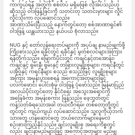
ကာကွယ်ရန် အတွက် စစ်တပ် မရှိမဖြစ် လိုအပ်သည်ဟု
ဆိုသည့် ဝါဒဖြန့်ခြင်းကို သတင်းတု သတင်းမှားများ လှိုင်
လှိုင်သုံးကာ လုပ်ဆောင်သည်။
အာဏာသိမ်းပြီးသည့် နောက်တွင်တော့ စစ်အာဏာရှင်၏
ဝါဒဖြန့် ယန္တယားသည် နယ်ပယ် စုံလာသည်။
NUG နှင့် တော်လှန်ရေးတပ်များကို အပုပ်ချ နာမည်ဖျက်ဖို့
ကြိုးစားသည်။ ရခိုင်တွင် ရခိုင်နှင့် မွတ်စလင်များအကြား
ရန်တိုက်သည်။ မြောက်ပိုင်းတွင် ကချင်နှင့်တအောန်း၊
ကချင်နှင့် ရှမ်းနီ၊ ရှမ်းနှင့် တခြားလူမျိုးစုများ၊ ကရင်နီတွင်
ပအိုဝ့်နှင့် ကရင်နီများ စသည် စသည်ဖြင့် လူမျိုးစုများ
အကြား အမုန်းပွားစေရန် အကောင့်အတုများဖြင့်
ပလက်ဖောင်း ပေါင်းစုံမှ ဝါဒဖြန့် ပုံဖော်သည်။ မြန်မာပြည်
အလယ်ပိုင်းတွင်တော့ နိုင်ငံရေး အသွေးအရောင်ကို
အခြေခံကာ အမုန်းစကား ဖြန့်သည်။ ဖေ့ဘွတ်တွင်
ကန့်သတ်ခံရသောအခါ တယ်လီဂရမ်၊ တစ်တော့တို့တွင်
တွင်တွင် ကျယ်ကျယ် လုပ်ဆောင်သည်။ သူ့လူကိုယ့်ဘက်
သားတွေ ဟန်ဆောင်တွေ ဘယ်လောက်များနေမလဲ
စဉ်းစားကြည့်နိုင်သည်။ ချင်းလူမျိုးစု အရေးကိစ္စတွင်
လည်း ချင်းနာမည်များဖြင့် အကောင့်အတုများ မည်မျှ