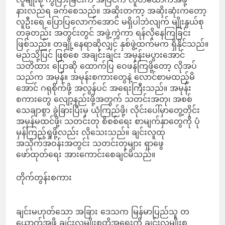
နားလည်ရ ခက်စေသည်။ အဆိုးတကာ့ အဆိုးဆုံးကတော့
လူဦးရေ ပြောပြလောက်အောင် မရှိပါဘဲလျက် မျိုးနွယ်စု
တခုတည်း အတွင်းတွင် အဖွဲ့ကွဲကာ ရန်လိုနေကြခြင်း
ဖြစ်သည်။ တချို့နေရာဆိုလျှင် နှစ်ဖွဲ့ထက်မက ရှိနိုင်သည်။
မည်သို့ပြင် ဖြစ်စေ အချင်းချင်း အမုန်းမပွားအောင်
သတိထား ပြောဆို ထောက်ပြ ဝေဖန်ကြဖို့တော့ လိုအပ်
သည်က အမှန်။ အမုန်းစကားတွေနဲ့ လောင်စာမထည့်မိ
အောင် ဂရုစိုက်ဖို့ အလွန်ပင် အရေးကြီးသည်။ အမုန်း
စကားတွေ လျော့နည်းဖို့အတွက် သတင်းအတု၊ အစစ်
သေချာစွာ ခွဲခြားပြီးမှ ယုံကြည်ဖို့၊ လိုင်းပေါ်မှာတွေ့တိုင်း
အမှန်မထင်ဖို့၊ သတင်းတု စိစစ်ရေး စာမျက်နှာတွေကို ပုံ
မှန်ကြည့်ရှုဖို့လည်း လိုသေးသည်။ ချင်းလူထု
အသိုက်အဝန်းအတွင်း သတင်းတုများ ရှာဖွေ
ဖော်ထုတ်‌ရေး အားကောင်းစေချင်မိသည်။
တိုက်တွန်းစကား
ချင်းမဟုတ်သော အခြား ဒေသက မြန်မာပြည်သူ တ
ယောက်အဖို့ ချင်းလူမျိုးစုတို့အရေးကို ချင်းလူမျိုးစု