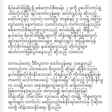
ရိဒ်ခေါဒါရ်မြို့ရှိ စစ်ကောင်စီစခန်း ၂ ခုကို ပူပေါင်းတပ်ဖွဲ့
သိမ်းပိုက်ပြီး ချင်းတော်လှန်ရေး အလံလွှင့်ထူ ဆိုသည့်
ခေါင်းစဉ်နှင့် သတင်း တက်ပြီး တနှစ်နှင့် ၇ လခန့် အကြာ
တွင်တော့ နောက်ထပ် သတင်းတပုဒ် တက်လာပြန်သည်။
စစ်ကောင်စီဆုတ်ခွာသွားသည့် ဖလမ်းမြို့နှင့် အိန္ဒိယ
နယ်စပ်မှ ရိခေါဒါရ်မြို့များကို ထိန်းချုပ်နိုင်ရန်အတွက်
ချင်းတော်လှန်ရေးတပ်များ အချင်းချင်း အပြန်အလှန်
တိုက်ခိုက်နေကြပြီး နယ်မြေလုသည့် တိုက်ပွဲများ
ဆက်လက်ဖြစ်ပွားနေသည် ဆိုသည့် သတင်း။
တကယ်တော့ ဒီမီးပွားက တော်လှန်ရေး သန္ဓေတည်
ကတည်းက ပါလာသော မီးပွားလို့ ဆိုချင် ဆိုနိုင်သည်။
နယ်မြေမပိုင်စိုးနိုင်သေးခင် ဘုံရန်သူကို တိုက်နေချိန်တုန်း
ကတော့ မသိသာပေမယ့် “ငါ့နယ်မြေ” ဆိုသည့် ပိုင်စိုးနိုင်မှု
က တချို့သော အစုအဖွဲ့တွေအတွက် မာန်တက်စရာ
ဖြစ်လာနေပုံရသည်။ အကယ်၍ ဆင်ဆင်ခြင်ခြင်
ထိန်းထိန်း သိမ်းသိမ်း လုပ်မယ် ဆိုရင် တချို့ ကိစ္စတွေက
ချက်ချင်း လက်ငင်း မပြေလည်စေနိုင်ရင်တောင်မှ ပိုဆိုးမ
လာဖို့ ထိန်းထားနိုင်စရာ ရှိသည်။