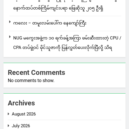
နောက်ထပ်တစ်ကြိမ်ကျင်းပရာ ဖြေဆိုသူ ၂၀၅ ဦးရှိ
ကလေး – တမူးလမ်းပေါ်က နေကျော်ကြီး
NUG မကွေးအဖွဲ့က ၁၀ ရက်ခန့်အကြာ ဖမ်းဆီးထားတဲ့ CPU /
CPA တပ်ဖွဲ့ဝင် မိုင်သူဇာကို ပြန်လွှတ်ပေးလိုက်ပြီလို့ သိရ
Recent Comments
No comments to show.
Archives
August 2026
July 2026