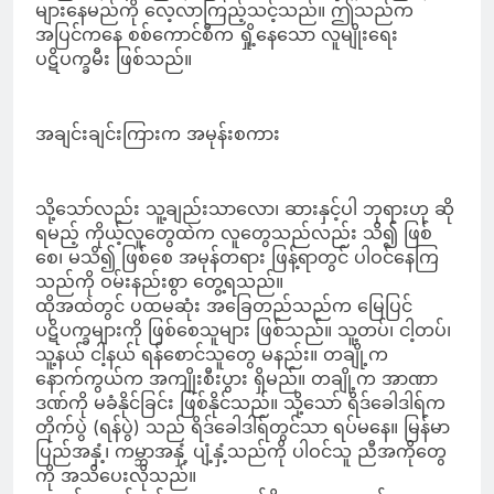
များနေမည်ကို လေ့လာကြည့်သင့်သည်။ ဤသည်က
အပြင်ကနေ စစ်ကောင်စီက ရှို့နေသော လူမျိုးရေး
ပဋိပက္ခမီး ဖြစ်သည်။
အချင်းချင်းကြားက အမုန်းစကား
သို့သော်လည်း သူ့ချည်းသာလော၊ ဆားနှင့်ပါ ဘုရားဟု ဆို
ရမည့် ကိုယ့်လူတွေထဲက လူတွေသည်လည်း သိ၍ ဖြစ်
စေ၊ မသိ၍ ဖြစ်စေ အမုန်တရား ဖြန့်ရာတွင် ပါဝင်နေကြ
သည်ကို ဝမ်းနည်းစွာ တွေ့ရသည်။
ထိုအထဲတွင် ပထမဆုံး အခြေတည်သည်က မြေပြင်
ပဋိပက္ခများကို ဖြစ်စေသူများ ဖြစ်သည်။ သူ့တပ်၊ ငါ့တပ်၊
သူ့နယ် ငါ့နယ် ရန်စောင်သူတွေ မနည်း။ တချို့က
နောက်ကွယ်က အကျိုးစီးပွား ရှိမည်။ တချို့က အာဏာ
ဒဏ်ကို မခံနိုင်ခြင်း ဖြစ်နိုင်သည်။ သို့သော် ရိဒ်ခေါဒါရ်က
တိုက်ပွဲ (ရန်ပွဲ) သည် ရိဒ်ခေါဒါရ်တွင်သာ ရပ်မနေ။ မြန်မာ
ပြည်အနှံ့၊ ကမ္ဘာအနှံ့ ပျံ့နှံ့သည်ကို ပါဝင်သူ ညီအကိုတွေ
ကို အသိပေးလိုသည်။