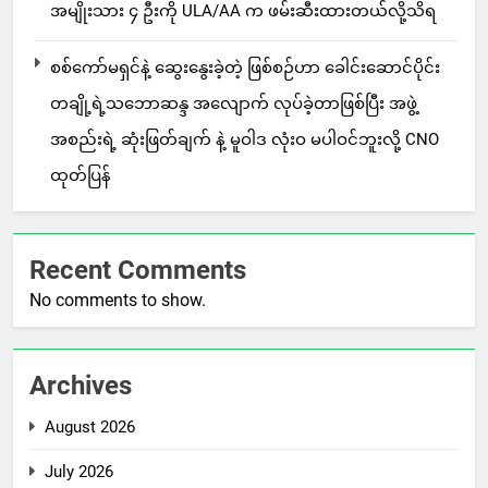
အမျိုးသား ၄ ဦးကို ULA/AA က ဖမ်းဆီးထားတယ်လို့သိရ
စစ်ကော်မရှင်နဲ့ ဆွေးနွေးခဲ့တဲ့ ဖြစ်စဉ်ဟာ ခေါင်းဆောင်ပိုင်း
တချို့ရဲ့သဘောဆန္ဒ အလျောက် လုပ်ခဲ့တာဖြစ်ပြီး အဖွဲ့
အစည်းရဲ့ ဆုံးဖြတ်ချက် နဲ့ မူဝါဒ လုံးဝ မပါဝင်ဘူးလို့ CNO
ထုတ်ပြန်
Recent Comments
No comments to show.
Archives
August 2026
July 2026