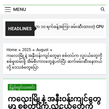
MENU
NUG မကွေးအဖွဲ့က ၁၀ ရက်ခန့်အကြာ ဖမ်းဆီးထားတဲ့ CPU / CPA တပ်ဖ
HEADLINES
7 Hours Ago
Home
2025
August
ကလေးမြို့နဲ့ အနီးဝန်းကျင်တွေမှာ စစ်တပ်က လူငယ်တွေကို
စစ်မှုထမ်းဖို့ အိမ်စီးကားတွေနဲ့ပတ်ပြီး ဆက်ဖမ်းဆီးနေတယ်
လို့ ဒေသခံတွေပြော
ပြည်တွင်းသတင်း
ကလေးမြို့နဲ့ အနီးဝန်းကျင်တွေ
မှာ စစ်တပ်က လူငယ်တွေကို