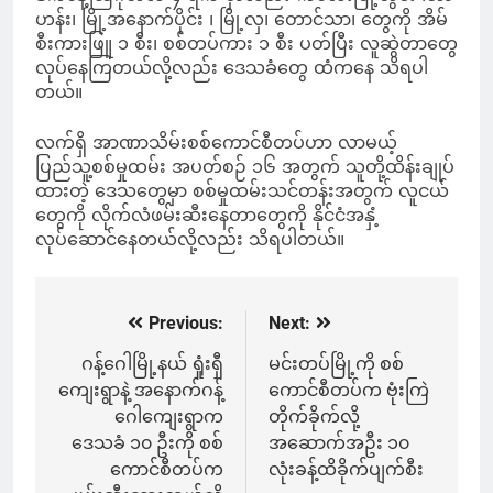
ဟန်း၊ မြို့အနောက်ပိုင်း ၊ မြို့လှ၊ တောင်သာ၊ တွေကို အိမ်
စီးကားဖြူ ၁ စီး၊ စစ်တပ်ကား ၁ စီး ပတ်ပြီး လူဆွဲတာတွေ
လုပ်နေကြတယ်လို့လည်း ဒေသခံတွေ ထံကနေ သိရပါ
တယ်။
လက်ရှိ အာဏာသိမ်းစစ်ကောင်စီတပ်ဟာ လာမယ့်
ပြည်သူ့စစ်မှုထမ်း အပတ်စဉ် ၁၆ အတွက် သူတို့ထိန်းချုပ်
ထားတဲ့ ဒေသတွေမှာ စစ်မှုထမ်းသင်တန်းအတွက် လူငယ်
တွေကို လိုက်လံဖမ်းဆီးနေတာတွေကို နိုင်ငံအနှံ့
လုပ်ဆောင်နေတယ်လို့လည်း သိရပါတယ်။
Previous:
Next:
Post
navigation
ဂန့်ဂေါမြို့နယ် ရှုံးရှီ
မင်းတပ်မြို့ကို စစ်
ကျေးရွာနဲ့ အနောက်ဂန့်
ကောင်စီတပ်က ဗုံးကြဲ
ဂေါကျေးရွာက
တိုက်ခိုက်လို့
ဒေသခံ ၁၀ ဦးကို စစ်
အဆောက်အဦး ၁၀
ကောင်စီတပ်က
လုံးခန့်ထိခိုက်ပျက်စီး