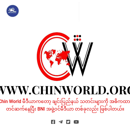
Skip
to
content
WWW.CHINWORLD.OR
Chin World မီဒီယာကတော့ ချင်းပြည်နယ် သတင်းများကို အဓိကထာ
တင်ဆက်နေပြီး BNI အဖွဲ့ဝင်မီဒီယာ တစ်ခုလည်း ဖြစ်ပါတယ်။