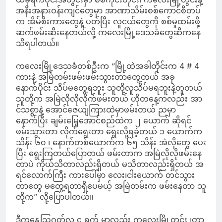
အနီးအနားဝန်းကျင်တွေမှာ အာဏာသိမ်းစစ်ကောင်စီတပ်
က အိမ်စီးကားတွေနဲ့ ပတ်ပြီး လူငယ်တွေကို စစ်မှုထမ်းဖို့
ဆက်ဖမ်းဆီးနေတယ်လို့ ကလေးမြို့ဒေသခံတွေဆီကနေ
သိရပါတယ်။
ကလေးမြို့ဒေသခံတစ်ဦးက “မြို့ထဲအခါတိုင်းက 4 # 4
ကားနဲ့ အမြဲတမ်းဖမ်းဖမ်းသွားတာတွေ့တယ် အခု
နောက်ပိုင်း သိပ်မတွေ့ရဘူး သူတို့လူသိပ်မရဘူးနဲ့တူတယ်
သူတို့က အမြဲလိုလိုလိုက်ဖမ်းတယ် ဟိုတနေ့ကလည်း အာ
င်သစ္စာနဲ့ အောင်ဇေယျကြားထဲမှာဖမ်းတယ် ညမှာ
နောက်ပြီး ချမ်းမြေ့အောင်စည်ထဲက ၂ ယောက် ဆိုရင်
ဖမ်းသွားတာ လိုက်ရွေးတာ ရွေးလို့ရခဲ့တယ် ၁ ယောက်က
သိန်း ၆၀ ၊ နောက်တစ်ယောက်က ၆၅ သိန်း အဲလိုတွေ ပေး
ပြီး ရွေးကြတယ်ပြောတယ် ဖမ်းတာက အမြဲလိုလိုဖမ်းနေ
တာပဲ ကိုယ်သိတာလည်းရှိတယ် မသိတာလည်းရှိတယ် အ
ရင်လောက်ကြီး ကားပေါ်မှာ လေး၊ငါးယောက် တင်သွား
တာတွေ မတွေ့ရတာရှိပေမယ့် အမြဲတမ်းက ဖမ်းနေတာ သူ
တို့က” လို့ပြောပါတယ်။
ဒီကနေ့ဩဂုတ်လ ၄ ရက် မှာလည်း ကလေးမြို့တွင်း ၊တာ