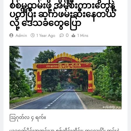
စစ်မှုထမ်းဖို့ အိမ်စီးကားတွေနဲ့
ပတ်ပြီး ဆက်ဖမ်းဆီးနေတယ်
လို့ ဒေသခံတွေပြော
0
Admin
1 Year Ago
1 Mins
ဩဂုတ်လ ၄ ရက်။
ယခုရက်ပိုင်းအတွင်းမှာ စစ်ကိုင်းတိုင်း၊ ကလေးမြို့တွင်းနဲ့