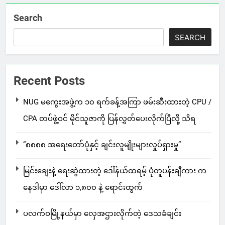
Search
SEARCH
Recent Posts
NUG မကွေးအဖွဲ့က ၁၀ ရက်ခန့်အကြာ ဖမ်းဆီးထားတဲ့ CPU /
CPA တပ်ဖွဲ့ဝင် မိုင်သူဇာကို ပြန်လွှတ်ပေးလိုက်ပြီလို့ သိရ
“၈၈၈၈ အရေးတော်ပုံနှင့် ချင်းလူမျိုးများလှုပ်ရှားမှု”
မြင်းချေးနဲ့ ရေးဆွဲထားတဲ့ ဒေါ်နယ်ထရမ့် ပုံတူပန်းချီကား က
နေဒါမှာ ဒေါ်လာ ၁,၈၀၀ နဲ့ ရောင်းထွက်
ပလက်ဝမြို့နယ်မှာ လှေအဌားလိုက်တဲ့ ဒေသခံချင်း