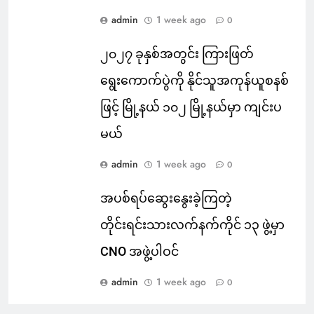
admin
1 week ago
0
၂၀၂၇ ခုနှစ်အတွင်း ကြားဖြတ်
ရွေးကောက်ပွဲကို နိုင်သူအကုန်ယူစနစ်
ဖြင့် မြို့နယ် ၁၀၂ မြို့နယ်မှာ ကျင်းပ
မယ်
admin
1 week ago
0
အပစ်ရပ်ဆွေးနွေးခဲ့ကြတဲ့
တိုင်းရင်းသားလက်နက်ကိုင် ၁၃ ဖွဲ့မှာ
CNO အဖွဲ့ပါဝင်
admin
1 week ago
0