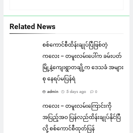
Related News
စစ်ကောင်စီထိန်းချုပ်ပြီဖြစ်တဲ့
ကလေး – တမူးလမ်းပေါ်က ခမ်းပတ်
မြို့နဲ့ကျေးရွာတချို့က ဒေသခံ အများ
စု နေရပ်မပြန်ရဲ
admin
5 days ago
0
ကလေး – တမူးလမ်းကြောင်းကို
အပြည့်အဝ ပြန်လည်ထိန်းချုပ်နိုင်ပြီ
လို့ စစ်ကောင်စီထုတ်ပြန်