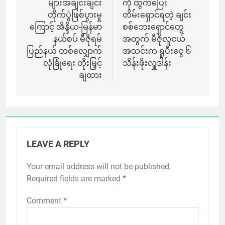
များအချင်းချင်း
ကို ထွက်ပြေး
တိုက်ပွဲဖြစ်ပွားမှု
တိမ်းရှောင်ရတဲ့ ချင်း
ကြောင့် အိန္ဒိယ-မြန်မာ
စစ်ဘေးရှောင်တွေ
နယ်စပ် မီဇိုရမ်
အတွက် မီဇိုလူငယ်
ပြည်နယ် တစ်လျှောက်
အသင်းက ရူပီးငွေ ၆
လုံခြုံရေး တိုးမြှင့်
သိန်းဖိုးလှူဒါန်း
ချထား
LEAVE A REPLY
Your email address will not be published.
Required fields are marked
*
Comment
*