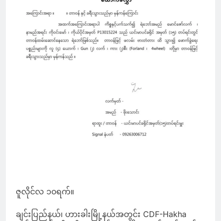
ဇူလိုင်လ ၁၀ရက်။
ချင်းပြည်နယ်၊ ဟားခါးမြို့နယ်အတွင်း CDF-Hakha