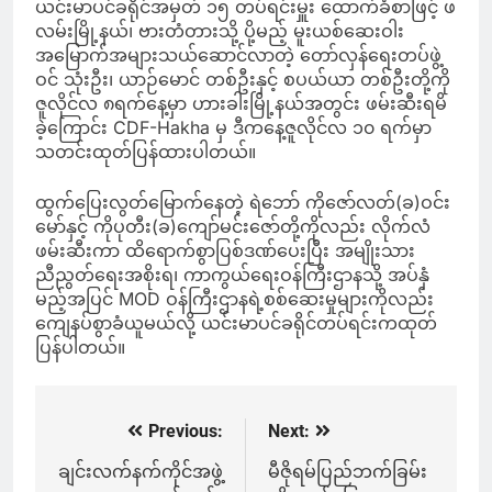
ယင်းမာပင်ခရိုင်အမှတ် ၁၅ တပ်ရင်းမှူး ထောက်ခံစာဖြင့် ဖ
လမ်းမြို့နယ်၊ ဗားတံတားသို့ ပို့မည့် မူးယစ်ဆေးဝါး
အမြောက်အများသယ်ဆောင်လာတဲ့ တော်လှန်ရေးတပ်ဖွဲ့
ဝင် သုံးဦး၊ ယာဉ်မောင် တစ်ဦးနှင့် စပယ်ယာ တစ်ဦးတို့ကို
ဇူလိုင်လ ၈ရက်နေ့မှာ ဟားခါးမြို့နယ်အတွင်း ဖမ်းဆီးရမိ
ခဲ့ကြောင်း CDF-Hakha မှ ဒီကနေ့ဇူလိုင်လ ၁၀ ရက်မှာ
သတင်းထုတ်ပြန်ထားပါတယ်။
ထွက်ပြေးလွတ်မြောက်နေတဲ့ ရဲဘော် ကိုဇော်လတ်(ခ)ဝင်း
မော်နှင့် ကိုပုတီး(ခ)ကျော်မင်းဇော်တို့ကိုလည်း လိုက်လံ
ဖမ်းဆီးကာ ထိရောက်စွာပြစ်ဒဏ်ပေးပြီး အမျိုးသား
ညီညွတ်ရေးအစိုးရ၊ ကာကွယ်ရေးဝန်ကြီးဌာနသို့ အပ်နှံ
မည့်အပြင် MOD ဝန်ကြီးဌာနရဲ့စစ်ဆေးမှုများကိုလည်း
ကျေနပ်စွာခံယူမယ်လို့ ယင်းမာပင်ခရိုင်တပ်ရင်းကထုတ်
ပြန်ပါတယ်။
Previous:
Next:
Post
navigation
ချင်းလက်နက်ကိုင်အဖွဲ့
မီဇိုရမ်ပြည်ဘက်ခြမ်း