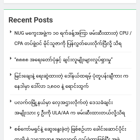
Recent Posts
NUG မကွေးအဖွဲ့က ၁၀ ရက်ခန့်အကြာ ဖမ်းဆီးထားတဲ့ CPU /
CPA တပ်ဖွဲ့ဝင် မိုင်သူဇာကို ပြန်လွှတ်ပေးလိုက်ပြီလို့ သိရ
“၈၈၈၈ အရေးတော်ပုံနှင့် ချင်းလူမျိုးများလှုပ်ရှားမှု”
မြင်းချေးနဲ့ ရေးဆွဲထားတဲ့ ဒေါ်နယ်ထရမ့် ပုံတူပန်းချီကား က
နေဒါမှာ ဒေါ်လာ ၁,၈၀၀ နဲ့ ရောင်းထွက်
ပလက်ဝမြို့နယ်မှာ လှေအဌားလိုက်တဲ့ ဒေသခံချင်း
အမျိုးသား ၄ ဦးကို ULA/AA က ဖမ်းဆီးထားတယ်လို့သိရ
စစ်ကော်မရှင်နဲ့ ဆွေးနွေးခဲ့တဲ့ ဖြစ်စဉ်ဟာ ခေါင်းဆောင်ပိုင်း
တချို့ရဲ့သဘောဆန္ဒ အလျောက် လုပ်ခဲ့တာဖြစ်ပြီး အဖွဲ့