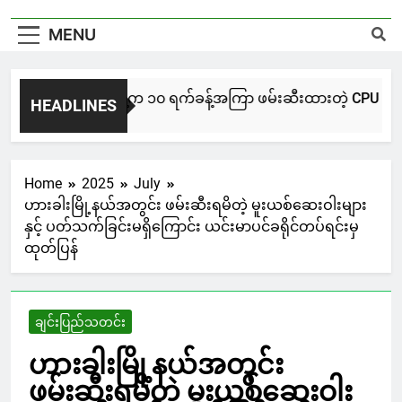
MENU
NUG မကွေးအဖွဲ့က ၁၀ ရက်ခန့်အကြာ ဖမ်းဆီးထားတဲ့ CPU / CPA တပ်ဖွ
HEADLINES
2 Hours Ago
Home
2025
July
ဟားခါးမြို့နယ်အတွင်း ဖမ်းဆီးရမိတဲ့ မူးယစ်ဆေးဝါးများ
နှင့် ပတ်သက်ခြင်းမရှိကြောင်း ယင်းမာပင်ခရိုင်တပ်ရင်းမှ
ထုတ်ပြန်
ချင်းပြည်သတင်း
ဟားခါးမြို့နယ်အတွင်း
ဖမ်းဆီးရမိတဲ့ မူးယစ်ဆေးဝါး