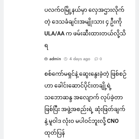
ပလက်ဝမြို့နယ်မှာ လှေအဌားလိုက်
တဲ့ ဒေသခံချင်းအမျိုးသား ၄ ဦးကို
ULA/AA က ဖမ်းဆီးထားတယ်လို့သိ
ရ
admin
4 days ago
0
စစ်ကော်မရှင်နဲ့ ဆွေးနွေးခဲ့တဲ့ ဖြစ်စဉ်
ဟာ ခေါင်းဆောင်ပိုင်းတချို့ရဲ့
သဘောဆန္ဒ အလျောက် လုပ်ခဲ့တာ
ဖြစ်ပြီး အဖွဲ့အစည်းရဲ့ ဆုံးဖြတ်ချက်
နဲ့ မူဝါဒ လုံးဝ မပါဝင်ဘူးလို့ CNO
ထုတ်ပြန်