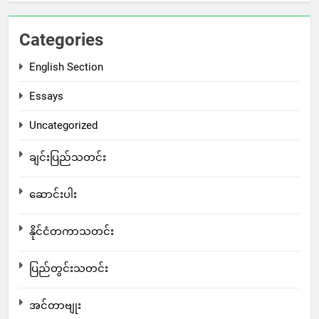
Categories
English Section
Essays
Uncategorized
ချင်းပြည်သတင်း
ဆောင်းပါး
နိုင်ငံတကာသတင်း
ပြည်တွင်းသတင်း
အင်တာဗျုး