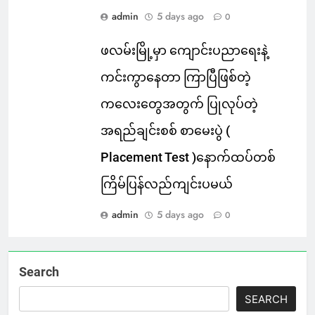
admin
5 days ago
0
ဖလမ်းမြို့မှာ ကျောင်းပညာရေးနဲ့
ကင်းကွာနေတာ ကြာပြီဖြစ်တဲ့
ကလေးတွေအတွက် ပြုလုပ်တဲ့
အရည်ချင်းစစ် စာမေးပွဲ (
Placement Test )နောက်ထပ်တစ်
ကြိမ်ပြန်လည်ကျင်းပမယ်
admin
5 days ago
0
Search
SEARCH