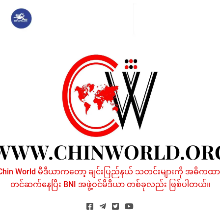
Skip
to
content
WWW.CHINWORLD.OR
Chin World မီဒီယာကတော့ ချင်းပြည်နယ် သတင်းများကို အဓိကထာ
တင်ဆက်နေပြီး BNI အဖွဲ့ဝင်မီဒီယာ တစ်ခုလည်း ဖြစ်ပါတယ်။