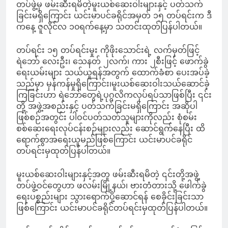
တပ်ဖွဲ့မှ ဖမ်းဆီးရမိတဲ့မူးယစ်ဆေးဝါးများနှင့် ပတ်သက်
ခြင်းမရှိကြောင်း ယင်းမာပင်ခရိုင်အမှတ် ၁၅ တပ်ရင်းက ဒီ
ကနေ့ ဇူလိုင်လ ၁၀ရက်နေ့မှာ သတင်းထုတ်ပြန်ပါတယ်။
တပ်ရင်း ၁၅ တပ်ရင်းမှုး ကိုဖိုးသောင်းရဲ့ လက်မှတ်ဖြင့်
ရဲဘော် လေးဦး၊ သေနတ် ၂လက်၊ ကား ၂စီးဖြင့် ဖောက်ခွဲ
ရေးယမ်းများ သယ်ယူရန်အတွက် ထောက်ခံစာ‌ ပေးအပ်ခဲ့
သည်မှာ မှန်ကန်မှုရှိကြောင်း၊မူးယစ်ဆေးဝါးသယ်ဆောင်ခဲ့
ကြခြင်းဟာ ရဲဘော်တွေရဲ့ပုဂ္ဂလိကလုပ်ရပ်သာဖြစ်ပြီး ၎င်း
တို့ အဖွဲ့အစည်းနှင့် ပတ်သက်ခြင်းမရှိကြောင်း အဆိုပါ
ဖြစ်စဉ်အတွင်း ပါဝင်ပတ်သတ်သူများကိုလည်း စုံစမ်း
စစ်ဆေးရေးလုပ်ငန်းစဉ်များလည်း ဆောင်ရွက်နေပြီး ထိ
ရောက်စွာအရေးယူမည်ဖြစ်ကြောင်း ယင်းမာပင်ခရိုင်
တပ်ရင်းမှထုတ်ပြန်ပါတယ်။
မူးယစ်ဆေးဝါးများနှင့်အတူ ဖမ်းဆီးရမိတဲ့ ၎င်းတို့အဖွဲ့
တပ်ဖွဲ့ဝင်တွေဟာ ဖလမ်းမြို့နယ်၊ ဗားတံတားသို့ ဖေါက်ခွဲ
ရေးပစ္စည်းများ သွားရောက်ပို့ဆောင်ရန် စေခိုင်းခြင်းသာ
ဖြစ်ကြောင်း ယင်းမာပင်ခရိုင်တပ်ရင်းမှထုတ်ပြန်ပါတယ်။