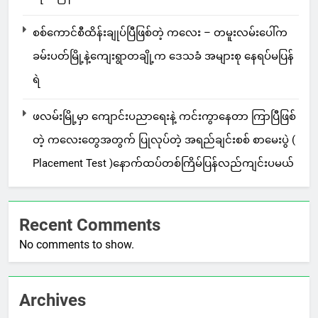
စစ်ကောင်စီထိန်းချုပ်ပြီဖြစ်တဲ့ ကလေး – တမူးလမ်းပေါ်က
ခမ်းပတ်မြို့နဲ့ကျေးရွာတချို့က ဒေသခံ အများစု နေရပ်မပြန်
ရဲ
ဖလမ်းမြို့မှာ ကျောင်းပညာရေးနဲ့ ကင်းကွာနေတာ ကြာပြီဖြစ်
တဲ့ ကလေးတွေအတွက် ပြုလုပ်တဲ့ အရည်ချင်းစစ် စာမေးပွဲ (
Placement Test )နောက်ထပ်တစ်ကြိမ်ပြန်လည်ကျင်းပမယ်
Recent Comments
No comments to show.
Archives