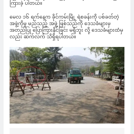
ကြားခဲ့ ပါတယ်။
မေလ ၁၆ ရက်နေ့က ခိုင်ကမ်းမြို့ ရဲစခန်းကို ပစ်ခတ်တဲ့
အဖွဲ့ကိုမူ မည်သည့် အဖွဲ့ ဖြစ်သည်ကို ဒေသခံများမှ
အတည်ပြု ပြောကြားနိုင်ခြင်း မရှိဘူး လို့ ဒေသခံများထံမှ
လည်း ဆက်လက် သိရှိရပါတယ်။