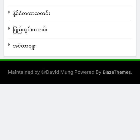
နိုင်ငံတကာသတင်း
ပြည်တွင်းသတင်း
အင်တာဗျုး
Maintained by @David Mung Powered By
.
BlazeThemes