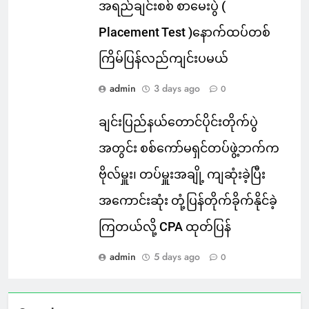
အရည်ချင်းစစ် စာမေးပွဲ (
Placement Test )နောက်ထပ်တစ်
ကြိမ်ပြန်လည်ကျင်းပမယ်
admin
3 days ago
0
ချင်းပြည်နယ်တောင်ပိုင်းတိုက်ပွဲ
အတွင်း စစ်ကော်မရှင်တပ်ဖွဲ့ဘက်က
ဗိုလ်မှူး၊ တပ်မှူးအချို့ ကျဆုံးခဲ့ပြီး
အကောင်းဆုံး တုံ့ပြန်တိုက်ခိုက်နိုင်ခဲ့
ကြတယ်လို့ CPA ထုတ်ပြန်
admin
5 days ago
0