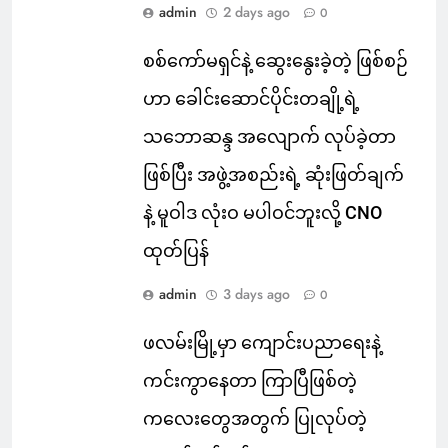
admin
2 days ago
0
စစ်ကော်မရှင်နဲ့ ဆွေးနွေးခဲ့တဲ့ ဖြစ်စဉ်
ဟာ ခေါင်းဆောင်ပိုင်းတချို့ရဲ့
သဘောဆန္ဒ အလျောက် လုပ်ခဲ့တာ
ဖြစ်ပြီး အဖွဲ့အစည်းရဲ့ ဆုံးဖြတ်ချက်
နဲ့ မူဝါဒ လုံးဝ မပါဝင်ဘူးလို့ CNO
ထုတ်ပြန်
admin
3 days ago
0
ဖလမ်းမြို့မှာ ကျောင်းပညာရေးနဲ့
ကင်းကွာနေတာ ကြာပြီဖြစ်တဲ့
ကလေးတွေအတွက် ပြုလုပ်တဲ့