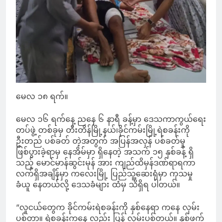
မေလ ၁၈ ရက်။
မေလ ၁၆ ရက်နေ့ ညနေ ၆ နာရီ ခန့်မှာ ဒေသကာကွယ်ရေး
တပ်ဖွဲ့ တစ်ခုမှ တီးတိန်မြို့နယ်၊ခိုင်ကမ်းမြို့ရဲစခန်းကို
ဦးတည် ပစ်ခတ် တဲ့အတွက် အပြန်အလှန် ပစ်ခတ်မှု
ဖြစ်ပွားခဲ့ရာမှ နေအိမ်မှာ ရှိနေတဲ့ အသက် ၁၅ နှစ်ခန့် ရှိ
သည့် မောင်မာန်ဆွင်းမုန် အား ကျည်ထိမှန်ဒဏ်ရာရကာ
လက်ရှိအချိန်မှာ ကလေးမြို့ ပြည်သူ့ဆေးရုံမှာ ကုသမှု
ခံယူ နေတယ်လို့ ဒေသခံများ ထံမှ သိရှိရ ပါတယ်။
“လူငယ်တွေက ခိုင်ကမ်းရဲစခန်းကို နှစ်နေရာ ကနေ လှမ်း
ပစ်တာ။ ရဲစခန်းကနေ လည်း ပြန် လှမ်းပစ်တယ်။ နှစ်ဖက်