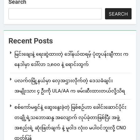
Search
SEARCH
Recent Posts
မြင်းချေးနဲ့ ရေးဆွဲထားတဲ့ ဒေါ်နယ်ထရမ့် ပုံတူပန်းချီကား က
နေဒါမှာ ဒေါ်လာ ၁,၈၀၀ နဲ့ ရောင်းထွက်
ပလက်ဝမြို့နယ်မှာ လှေအဌားလိုက်တဲ့ ဒေသခံချင်း
အမျိုးသား ၄ ဦးကို ULA/AA က ဖမ်းဆီးထားတယ်လို့သိရ
စစ်ကော်မရှင်နဲ့ ဆွေးနွေးခဲ့တဲ့ ဖြစ်စဉ်ဟာ ခေါင်းဆောင်ပိုင်း
တချို့ရဲ့သဘောဆန္ဒ အလျောက် လုပ်ခဲ့တာဖြစ်ပြီး အဖွဲ့
အစည်းရဲ့ ဆုံးဖြတ်ချက် နဲ့ မူဝါဒ လုံးဝ မပါဝင်ဘူးလို့ CNO
ထုတ်ပြန်