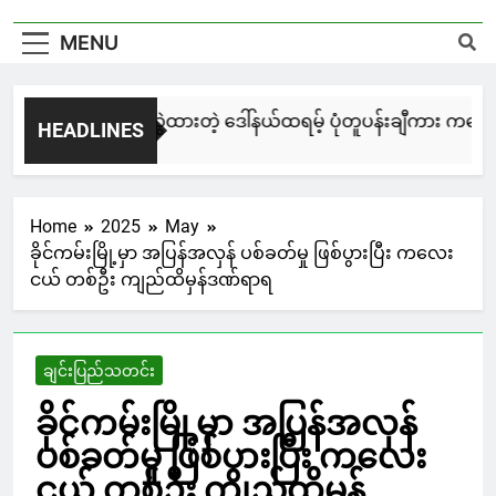
MENU
မြင်းချေးနဲ့ ရေးဆွဲထားတဲ့ ဒေါ်နယ်ထရမ့် ပုံတူပန်းချီကား ကနေဒါမ
HEADLINES
2 Days Ago
Home
2025
May
ခိုင်ကမ်းမြို့မှာ အပြန်အလှန် ပစ်ခတ်မှု ဖြစ်ပွားပြီး ကလေး
ငယ် တစ်ဦး ကျည်ထိမှန်ဒဏ်ရာရ
ချင်းပြည်သတင်း
ခိုင်ကမ်းမြို့မှာ အပြန်အလှန်
ပစ်ခတ်မှု ဖြစ်ပွားပြီး ကလေး
ငယ် တစ်ဦး ကျည်ထိမှန်