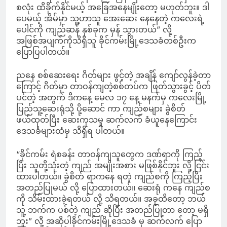
စလုံး ထိခိုက်နိုင်မယ့် အခြေအနေမျိုးတော့ မဟုတ်ဘူး။ ဒါ
ပေမယ့် အိမ်မှာ သူ့ဟာသူ အေးဆေး နေနေတဲ့ ကလေးရဲ့
ပေါင်ကို ကျည်ဆန် နှစ်ခုက မှန် သွားတယ်” လို့
အဖြစ်အပျက်ကိုသိရှိသူ ခိုင်ကမ်းမြို့ဒေသခံတစ်ဦးက
ပြောပြပါတယ်။
ညနေ စစ်ဆေးရေး ဂိတ်များ ဖွင့်တဲ့ အချိန် ကျော်လွန်ခဲ့တာ
ကြောင့် ဂိတ်မှာ တာဝန်ကျတဲ့စစ်တပ်က ဖြတ်သွားခွင့် ပိတ်
ပင်တဲ့ အတွက် ဒီကနေ့ မေလ ၁၇ နေ့ မနက်မှ ကလေးမြို့
ပြည်သူ့ဆေးရုံသို့ ပို့ဆောင် ကာ ကျည်စများ ခွဲစိတ်
ဖယ်ထုတ်ပြီး ဆေးကုသမှု ဆက်လက် ခံယူနေကြောင်း
ဒေသခံများထံမှ သိရှိရ ပါတယ်။
“ခိုင်ကမ်း ရဲစခန်း တာဝန်ကျသူတွေက ဒဏ်ရာကို ကြည့်
ပြီး သူတို့သုံးတဲ့ ကျည် အမျိုးအစား မဖြစ်နိုင်ဘူး လို့ ငြင်း
ထားပါတယ်။ ခွဲစိတ် ရာကနေ ရတဲ့ ကျည်စကို ကြည့်ပြီး
အတည်ပြုမယ် လို့ ပြောထားတယ်။ ဆေးရုံ ကနေ ကျည်စ
ကို သိမ်းထားခဲ့ရတယ် လို့ သိရတယ်။ အခုထိတော့ ဘယ်
သူ့ ဘက်က ပစ်တဲ့ ကျည် ဆိုပြီး အတည်ပြုတာ တော့ မရှိ
ဘူး” လို့ အဆိုပါခိုင်ကမ်းမြို့ဒေသခံ မှ ဆက်လက် ပြော