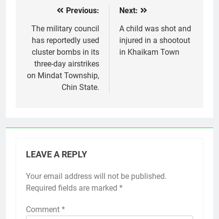
Previous:
Next:
Post
navigation
The military council
A child was shot and
has reportedly used
injured in a shootout
cluster bombs in its
in Khaikam Town
three-day airstrikes
on Mindat Township,
Chin State.
LEAVE A REPLY
Your email address will not be published.
Required fields are marked
*
Comment
*