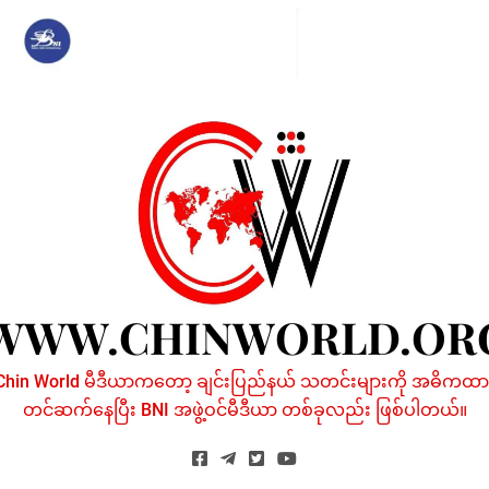
Skip
to
content
WWW.CHINWORLD.OR
Chin World မီဒီယာကတော့ ချင်းပြည်နယ် သတင်းများကို အဓိကထာ
တင်ဆက်နေပြီး BNI အဖွဲ့ဝင်မီဒီယာ တစ်ခုလည်း ဖြစ်ပါတယ်။