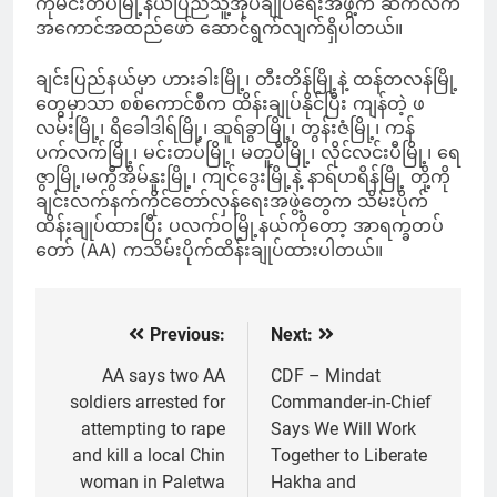
ကိုမင်းတပ်မြို့နယ်ပြည်သူ့အုပ်ချုပ်ရေးအဖွဲ့က ဆက်လက်
အကောင်အထည်ဖော် ဆောင်ရွက်လျက်ရှိပါတယ်။
ချင်းပြည်နယ်မှာ ဟားခါးမြို့၊ တီးတိန်မြို့နဲ့ ထန်တလန်မြို့
တွေမှာသာ စစ်ကောင်စီက ထိန်းချုပ်နိုင်ပြီး ကျန်တဲ့ ဖ
လမ်းမြို့၊ ရိခေါဒါရ်မြို့၊ ဆူရ်ခွာမြို့၊ တွန်းဇံမြို့၊ ကန်
ပက်လက်မြို့၊ မင်းတပ်မြို့၊ မတူပီမြို့၊ လိုင်လင်းပီမြို့၊ ရေ
ဇွာမြို့၊မကွီအိမ်နူးမြို့၊ ကျင်ဒွေးမြို့နဲ့ နာရ်ဟရိန်မြို့ တို့ကို
ချင်းလက်နက်ကိုင်တော်လှန်ရေးအဖွဲ့တွေက သိမ်းပိုက်
ထိန်းချုပ်ထားပြီး ပလက်ဝမြို့နယ်ကိုတော့ အာရက္ခတပ်
တော် (AA) ကသိမ်းပိုက်ထိန်းချုပ်ထားပါတယ်။
Previous:
Next:
Post
navigation
AA says two AA
CDF – Mindat
soldiers arrested for
Commander-in-Chief
attempting to rape
Says We Will Work
and kill a local Chin
Together to Liberate
woman in Paletwa
Hakha and