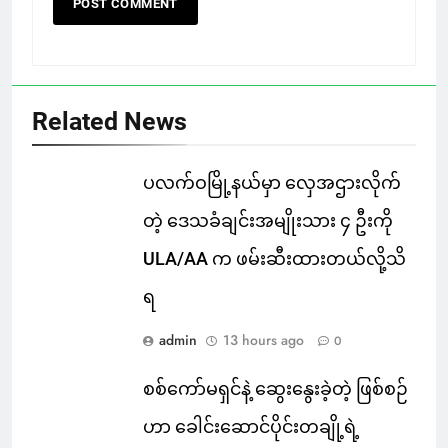
Related News
ပလက်ဝမြို့နယ်မှာ လှေအဌားလိုက်
တဲ့ ဒေသခံချင်းအမျိုးသား ၄ ဦးကို
ULA/AA က ဖမ်းဆီးထားတယ်လို့သိ
ရ
admin
13 hours ago
0
စစ်ကော်မရှင်နဲ့ ဆွေးနွေးခဲ့တဲ့ ဖြစ်စဉ်
ဟာ ခေါင်းဆောင်ပိုင်းတချို့ရဲ့