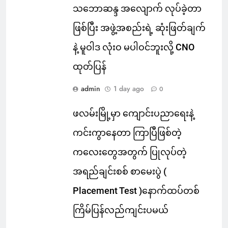
သဘောဆန္ဒ အလျောက် လုပ်ခဲ့တာ
ဖြစ်ပြီး အဖွဲ့အစည်းရဲ့ ဆုံးဖြတ်ချက်
နဲ့ မူဝါဒ လုံးဝ မပါဝင်ဘူးလို့ CNO
ထုတ်ပြန်
admin
1 day ago
0
ဖလမ်းမြို့မှာ ကျောင်းပညာရေးနဲ့
ကင်းကွာနေတာ ကြာပြီဖြစ်တဲ့
ကလေးတွေအတွက် ပြုလုပ်တဲ့
အရည်ချင်းစစ် စာမေးပွဲ (
Placement Test )နောက်ထပ်တစ်
ကြိမ်ပြန်လည်ကျင်းပမယ်