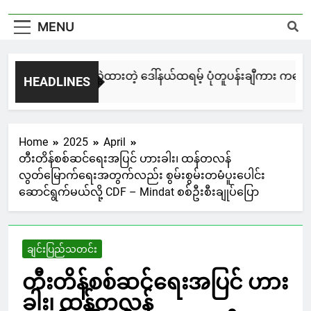
MENU
မြင်းချေးနဲ့ ရေးဆွဲထားတဲ့ ဒေါ်နယ်ထရမ့် ပုံတူပန်းချီကား ကနေဒါမှ
HEADLINES
12 Hours Ago
Home
2025
April
တီးတိန်စစ်ဆင်ရေးအပြင် ဟားခါး၊ ထန်တလန်
လွတ်မြောက်ရေးအတွက်လည်း စွမ်းစွမ်းတမံပူးပေါင်း
ဆောင်ရွက်မယ်လို့ CDF – Mindat စစ်ဦးစီးချုပ်ပြော
ချင်းပြည်သတင်း
တီးတိန်စစ်ဆင်ရေးအပြင် ဟား
ခါး၊ ထန်တလန်