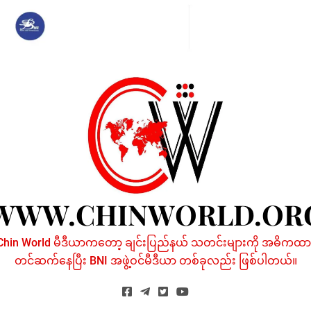
Skip
to
content
WWW.CHINWORLD.OR
Chin World မီဒီယာကတော့ ချင်းပြည်နယ် သတင်းများကို အဓိကထာ
တင်ဆက်နေပြီး BNI အဖွဲ့ဝင်မီဒီယာ တစ်ခုလည်း ဖြစ်ပါတယ်။