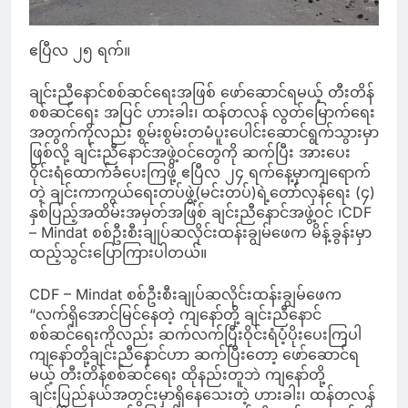
ဧပြီလ ၂၅ ရက်။
ချင်းညီနောင်စစ်ဆင်ရေးအဖြစ် ဖော်ဆောင်ရမယ့် တီးတိန်
စစ်ဆင်ရေး အပြင် ဟားခါး၊ ထန်တလန် လွတ်မြောက်ရေး
အတွက်ကိုလည်း စွမ်းစွမ်းတမံပူးပေါင်းဆောင်ရွက်သွားမှာ
ဖြစ်လို့ ချင်းညီနောင်အဖွဲ့ဝင်တွေကို ဆက်ပြီး အားပေး
ဝိုင်းရံထောက်ခံပေးကြဖို့ ဧပြီလ ၂၄ ရက်နေ့မှာကျရောက်
တဲ့ ချင်းကာကွယ်ရေးတပ်ဖွဲ့(မင်းတပ်)ရဲ့တော်လှန်ရေး (၄)
နှစ်ပြည့်အထိမ်းအမှတ်အဖြစ် ချင်းညီနောင်အဖွဲ့ဝင် ၊CDF
– Mindat စစ်ဦးစီးချုပ်ဆလိုင်းထန်းချွမ်ဖေက မိန့်ခွန်းမှာ
ထည့်သွင်းပြောကြားပါတယ်။
CDF – Mindat စစ်ဦးစီးချုပ်ဆလိုင်းထန်းချွမ်ဖေက
“လက်ရှိအောင်မြင်နေတဲ့ ကျနော်တို့ ချင်းညီနောင်
စစ်ဆင်ရေးကိုလည်း ဆက်လက်ပြီးဝိုင်းရံပံ့ပိုးပေးကြပါ
ကျနော်တို့ချင်းညီနောင်ဟာ ဆက်ပြီးတော့ ဖော်ဆောင်ရ
မယ့် တီးတိန်စစ်ဆင်ရေး ထိုနည်းတူဘဲ ကျနော်တို့
ချင်းပြည်နယ်အတွင်းမှာရှိနေသေးတဲ့ ဟားခါး၊ ထန်တလန်