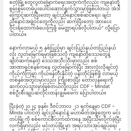
စတဲ့မြို့တွေလွတ်မြောက်ရေးအတွက်ကိုလည်း ကျနော်တို့
စွမ်းစွမ်းတမံပူးပေါင်းဆောင်ရွက်သွားမှာဖြစ်ပါတယ် အဲဒါ
ကြောင့်ဆက်ပြီးတော့ ချင်းညီနောင်စစ်ဆင်ရေး၊ ချင်း
ညီနောင်အဖွဲ့ဝင်တွေကိုလည်း ဆက်ပြီးတော့ အားပေး
ဝိုင်းရံထောက်ခံပေးကြဖို့ မေတ္တာရပ်ခံလိုပါတယ်” လို့ပြော
ပါတယ်။
နောက်လာမယ့် ၅ နှစ်ပြည့်မှာ ချင်းပြည်နယ်တပြည်နယ်
လုံး လွတ်မြေက်ရမှာဖြစ်သလို ကျနော်တို့ဒေသတွေနဲ့
ချိတ်ဆက်နေတဲ့ ဒေသအသီးသီးမှာလည်း စစ်
အာဏာရှင်စနစ်ကနေ လွတ်မြောက်ပြီး အားလုံးလိုချင်တဲ့
ကိုယ့်ကံကြမ္မာ ကိုယ်ဖန်တီးနိုင်တဲ့ ပန်းတိုင်ဖြစ်ဖို့ လာမယ့်
တစ်နှစ်အတွင်းမှာလည်း ကြိုးစားပြီး တော်လှန်ရေးကို
ဆက်လုပ်သွားမှာဖြစ်တယ်လို့လည်း CDF – Mindat
စစ်ဦးစီးချုပ်ဆလိုင်းထန်းချွမ်ဖေက ပြောပါတယ်။
ပြီးခဲ့တဲ့၂၀၂၄ ခုနှစ်၊ ဒီဇင်ဘာလ ၂၁ ရက်နေ့မှာ CDF –
Minda ပါဝင်တဲ့ ချင်းညီနောင်နဲ့ မဟာမိတ်အဖွဲ့တွေက မင်း
တပ်မြို့ကို စစ်ကောင်စီလက်ထဲကနေ အပြီးသိမ်းပိုက်ခဲ့ပြီး
လက်ရှိမှာလည်း မင်းတပ်မြို့မှာ အရပ်သားအုပ်ချုပ်ရေး