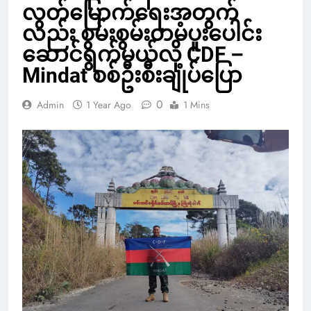
လွတ်မြောက်ရေးအတွက်
လည်း စွမ်းစွမ်းတမံပူးပေါင်း
ဆောင်ရွက်မယ်လို့ CDF –
Mindat စစ်ဦးစီးချုပ်ပြော
0
Admin
1 Year Ago
1 Mins