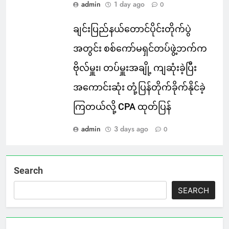
admin
1 day ago
0
ချင်းပြည်နယ်တောင်ပိုင်းတိုက်ပွဲ
အတွင်း စစ်ကော်မရှင်တပ်ဖွဲ့ဘက်က
ဗိုလ်မှူး၊ တပ်မှူးအချို့ ကျဆုံးခဲ့ပြီး
အကောင်းဆုံး တုံ့ပြန်တိုက်ခိုက်နိုင်ခဲ့
ကြတယ်လို့ CPA ထုတ်ပြန်
admin
3 days ago
0
Search
SEARCH