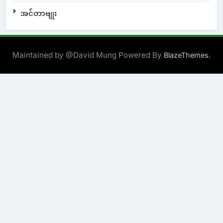
အင်တာဗျုး
Maintained by @David Mung Powered By
.
BlazeThemes