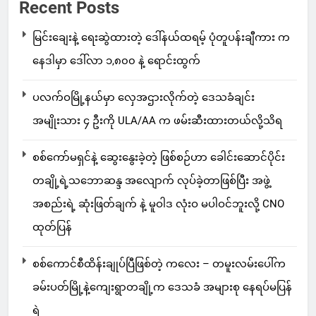
Recent Posts
မြင်းချေးနဲ့ ရေးဆွဲထားတဲ့ ဒေါ်နယ်ထရမ့် ပုံတူပန်းချီကား က
နေဒါမှာ ဒေါ်လာ ၁,၈၀၀ နဲ့ ရောင်းထွက်
ပလက်ဝမြို့နယ်မှာ လှေအဌားလိုက်တဲ့ ဒေသခံချင်း
အမျိုးသား ၄ ဦးကို ULA/AA က ဖမ်းဆီးထားတယ်လို့သိရ
စစ်ကော်မရှင်နဲ့ ဆွေးနွေးခဲ့တဲ့ ဖြစ်စဉ်ဟာ ခေါင်းဆောင်ပိုင်း
တချို့ရဲ့သဘောဆန္ဒ အလျောက် လုပ်ခဲ့တာဖြစ်ပြီး အဖွဲ့
အစည်းရဲ့ ဆုံးဖြတ်ချက် နဲ့ မူဝါဒ လုံးဝ မပါဝင်ဘူးလို့ CNO
ထုတ်ပြန်
စစ်ကောင်စီထိန်းချုပ်ပြီဖြစ်တဲ့ ကလေး – တမူးလမ်းပေါ်က
ခမ်းပတ်မြို့နဲ့ကျေးရွာတချို့က ဒေသခံ အများစု နေရပ်မပြန်
ရဲ