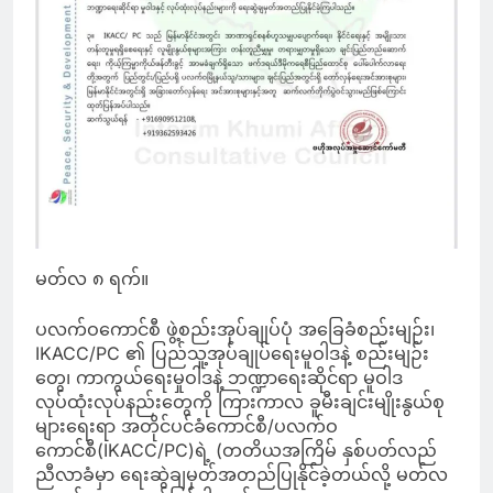
မတ်လ ၈ ရက်။
ပလက်ဝကောင်စီ ဖွဲ့စည်းအုပ်ချုပ်ပုံ အခြေခံစည်းမျဉ်း၊
IKACC/PC ၏ ပြည်သူ့အုပ်ချုပ်ရေးမူဝါဒနဲ့ စည်းမျဉ်း
တွေ၊ ကာကွယ်ရေးမှုဝါဒနဲ့ ဘဏ္ဍာရေးဆိုင်ရာ မူဝါဒ
လုပ်ထုံးလုပ်နည်းတွေကို ကြားကာလ ခူမီးချင်းမျိုးနွယ်စု
များရေးရာ အတိုင်ပင်ခံကောင်စီ/ပလက်ဝ
ကောင်စီ(IKACC/PC)ရဲ့ (တတိယအကြိမ် နှစ်ပတ်လည်
ညီလာခံမှာ ရေးဆွဲချမှတ်အတည်ပြုနိုင်ခဲ့တယ်လို့ မတ်လ