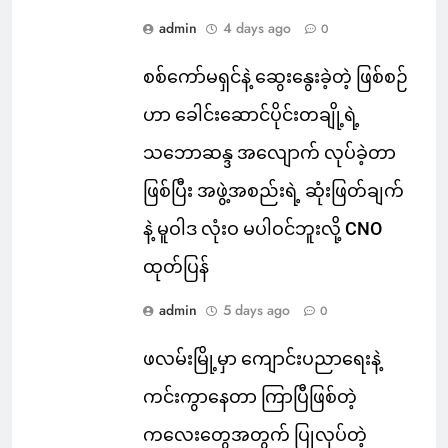
admin
4 days ago
0
စစ်ကော်မရှင်နဲ့ ဆွေးနွေးခဲ့တဲ့ ဖြစ်စဉ်
ဟာ ခေါင်းဆောင်ပိုင်းတချို့ရဲ့
သဘောဆန္ဒ အလျောက် လုပ်ခဲ့တာ
ဖြစ်ပြီး အဖွဲ့အစည်းရဲ့ ဆုံးဖြတ်ချက်
နဲ့ မူဝါဒ လုံးဝ မပါဝင်ဘူးလို့ CNO
ထုတ်ပြန်
admin
5 days ago
0
ဖလမ်းမြို့မှာ ကျောင်းပညာရေးနဲ့
ကင်းကွာနေတာ ကြာပြီဖြစ်တဲ့
ကလေးတွေအတွက် ပြုလုပ်တဲ့