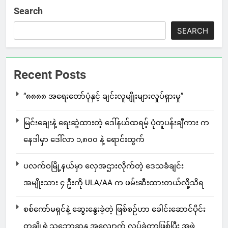
Search
SEARCH
Recent Posts
“၈၈၈၈ အရေးတော်ပုံနှင့် ချင်းလူမျိုးများလှုပ်ရှားမှု”
မြင်းချေးနဲ့ ရေးဆွဲထားတဲ့ ဒေါ်နယ်ထရမ့် ပုံတူပန်းချီကား က
နေဒါမှာ ဒေါ်လာ ၁,၈၀၀ နဲ့ ရောင်းထွက်
ပလက်ဝမြို့နယ်မှာ လှေအဌားလိုက်တဲ့ ဒေသခံချင်း
အမျိုးသား ၄ ဦးကို ULA/AA က ဖမ်းဆီးထားတယ်လို့သိရ
စစ်ကော်မရှင်နဲ့ ဆွေးနွေးခဲ့တဲ့ ဖြစ်စဉ်ဟာ ခေါင်းဆောင်ပိုင်း
တချို့ရဲ့သဘောဆန္ဒ အလျောက် လုပ်ခဲ့တာဖြစ်ပြီး အဖွဲ့