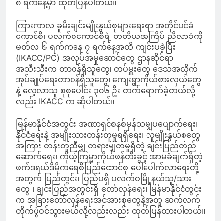
၈ ရက်နေ့မှာ ထုတ်ပြန်ပါတယ်။
ကြားကာလ ခူမီးချင်းမျိုးနွယ်စုများရေးရာ အတိုင်ပင်ခံ
ကောင်စီ၊ ပလက်ဝကောင်စီရဲ့ တတိယအကြိမ် ညီလာခံကို
မတ်လ ၆ ရက်ကနေ ၇ ရက်နေ့အထိ ကျင်းပခဲ့ပြီး
(IKACC/PC) အလုပ်အမှုဆောင်တွေ ဌာနဆိုင်ရာ
အသီးသီးက တာဝန်ရှိသူတွေ၊ တပ်မှူးတွေ ဒေသအလိုက်
အုပ်ချုပ်ရေးတာဝန်ရှိသူတွေ၊ ကျေးရွာကိုယ်စားလှယ်တွေ
နဲ့ လေ့လာသူ စုစုပေါင်း ၃၀၆ ဦး တက်ရောက်ခဲ့တယ်လို့
လည်း IKACC က ဆိုပါတယ်။
မြန်မာနိုင်ငံအတွင်း အဏာရှင်စနစ်မှန်သမျှပပျောက်ရေး၊
နိုင်ငံရေးနဲ့ အမျိုးသားတန်းတူမှုရရှိရေး၊ လူမျိုးနွယ်စုတွေ
အကြား တန်းတူညီမျှ တရားမျှတမှုရှိတဲ့ ချင်းပြည်တည်
ဆောက်ရေး၊ ကိုယ့်ကြမ္မာကိုယ်ဖန်တီးခွင့် အာမခံချက်ရှိတဲ့
ဖက်ဒရယ်ဒီမိုကရေစီပြည်ထောင်စု ပေါ်ပေါက်လာရေးတို့
အတွက် ပြည်တွင်း၊ ပြည်ပရှိ ပလက်ဝမြို့နယ်သူ/သား
တွေ ၊ ချင်းပြည်အတွင်းရှိ တော်လှန်ရေး၊ မြန်မာနိုင်ငံတွင်း
က အခြားတော်လှန်ရေးအင်အားစုတွေနဲ့အတူ ဆက်လက်
တိုက်ပွဲဝင်သွားမယ်လို့လည်းလည်း ထုတ်ပြန်ထားပါတယ်။