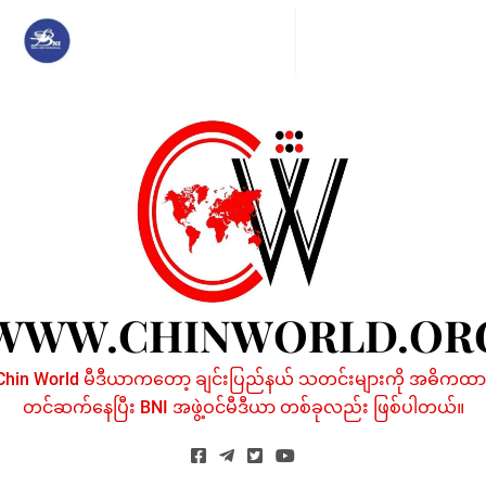
Skip
to
content
WWW.CHINWORLD.OR
Chin World မီဒီယာကတော့ ချင်းပြည်နယ် သတင်းများကို အဓိကထာ
တင်ဆက်နေပြီး BNI အဖွဲ့ဝင်မီဒီယာ တစ်ခုလည်း ဖြစ်ပါတယ်။