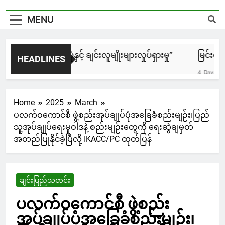
MENU
၈၈၈၈ အရေးတော်ပုံနှင့် ချင်းလူမျိုးများလှုပ်ရှားမှု”
မြင်းချေးန
HEADLINES
 Hour Ago
4 Days Ago
Home
2025
March
ပလက်ဝကောင်စီ ဖွဲ့စည်းအုပ်ချုပ်ပုံအခြေခံစည်းမျဉ်း၊ပြည်
သူ့အုပ်ချုပ်ရေးမူဝါဒနဲ့ စည်းမျဉ်းတွေကို ရေးဆွဲချမှတ်
အတည်ပြုနိုင်ခဲ့ပြီလို့ IKACC/PC ထုတ်ပြန်
ချင်းပြည်သတင်း
ပလက်ဝကောင်စီ ဖွဲ့စည်း
အုပ်ချုပ်ပုံအခြေခံစည်းမျဉ်း၊