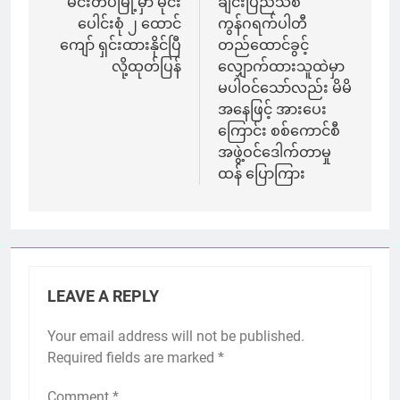
navigation
မင်းတပ်မြို့မှာ မိုင်း
ချင်းပြည်သစ်
ပေါင်းစုံ ၂ ထောင်
ကွန်ဂရက်ပါတီ
ကျော် ရှင်းထားနိုင်ပြီ
တည်ထောင်ခွင့်
လို့ထုတ်ပြန်
လျှောက်ထားသူထဲမှာ
မပါဝင်သော်လည်း မိမိ
အနေဖြင့် အားပေး
ကြောင်း စစ်ကောင်စီ
အဖွဲ့ဝင်ဒေါက်တာမှု
ထန် ပြောကြား
LEAVE A REPLY
Your email address will not be published.
Required fields are marked
*
Comment
*