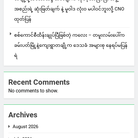
အစည်းရဲ့ ဆုံးဖြတ်ချက် နဲ့ မူဝါဒ လုံးဝ မပါဝင်ဘူးလို့ CNO
ထုတ်ပြန်
စစ်ကောင်စီထိန်းချုပ်ပြီဖြစ်တဲ့ ကလေး – တမူးလမ်းပေါ်က
ခမ်းပတ်မြို့နဲ့ကျေးရွာတချို့က ဒေသခံ အများစု နေရပ်မပြန်
ရဲ
Recent Comments
No comments to show.
Archives
August 2026