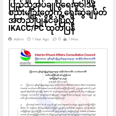
ပြည်သူ့အုပ်ချုပ်ရေးမူဝါဒနဲ့
စည်းမျဉ်းတွေကို ရေးဆွဲချမှတ်
အတည်ပြုနိုင်ခဲ့ပြီလို့
IKACC/PC ထုတ်ပြန်
0
Admin
1 Year Ago
1 Mins