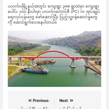
ပလက်ဝမြို့နယ်အတွင်း ကျေးရွာ ၃၈၈ ရွာထဲမှာ ကျေးရွာ
ပေါင်း ၁၀၀ နီးပါးမှာ ပလက်ဝကောင်စီ (PC) က အုပ်ချုပ်
ရေးလုပ်ငန်းတွေ ဖော်ဆောင်ပြီး ပြည့်သူ့ဝန်ဆောင်မှုတွေ
ကို ဆောင်ရွက်ပေးနေပါတယ်။
Previous:
Next:
Post