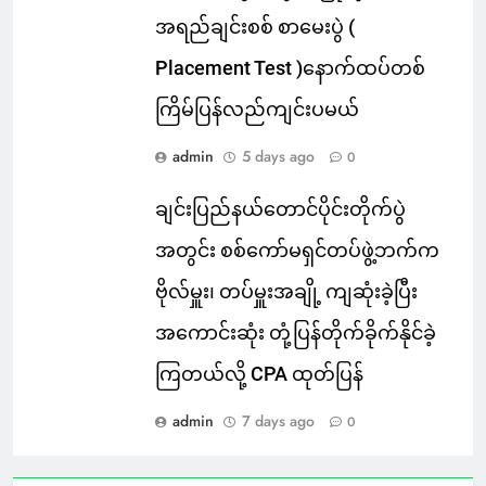
အရည်ချင်းစစ် စာမေးပွဲ (
Placement Test )နောက်ထပ်တစ်
ကြိမ်ပြန်လည်ကျင်းပမယ်
admin
5 days ago
0
ချင်းပြည်နယ်တောင်ပိုင်းတိုက်ပွဲ
အတွင်း စစ်ကော်မရှင်တပ်ဖွဲ့ဘက်က
ဗိုလ်မှူး၊ တပ်မှူးအချို့ ကျဆုံးခဲ့ပြီး
အကောင်းဆုံး တုံ့ပြန်တိုက်ခိုက်နိုင်ခဲ့
ကြတယ်လို့ CPA ထုတ်ပြန်
admin
7 days ago
0