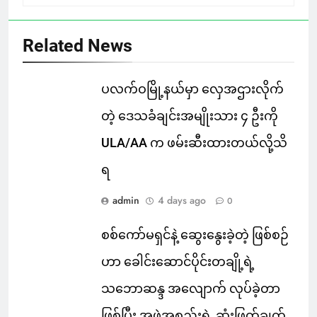
Related News
ပလက်ဝမြို့နယ်မှာ လှေအဌားလိုက်
တဲ့ ဒေသခံချင်းအမျိုးသား ၄ ဦးကို
ULA/AA က ဖမ်းဆီးထားတယ်လို့သိ
ရ
admin
4 days ago
0
စစ်ကော်မရှင်နဲ့ ဆွေးနွေးခဲ့တဲ့ ဖြစ်စဉ်
ဟာ ခေါင်းဆောင်ပိုင်းတချို့ရဲ့
သဘောဆန္ဒ အလျောက် လုပ်ခဲ့တာ
ဖြစ်ပြီး အဖွဲ့အစည်းရဲ့ ဆုံးဖြတ်ချက်