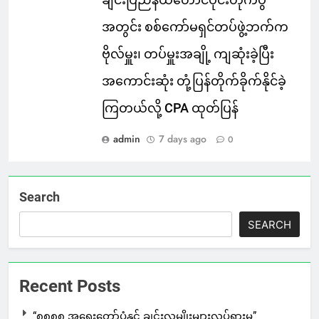
ချင်းပြည်နယ်တောင်ပိုင်းတိုက်ပွဲ
အတွင်း စစ်ကော်မရှင်တပ်ဖွဲ့ဘက်က
ဗိုလ်မှူး၊ တပ်မှူးအချို့ ကျဆုံးခဲ့ပြီး
အကောင်းဆုံး တုံ့ပြန်တိုက်ခိုက်နိုင်ခဲ့
ကြတယ်လို့ CPA ထုတ်ပြန်
admin
7 days ago
0
Search
SEARCH
Recent Posts
“၈၈၈၈ အရေးတော်ပုံနှင့် ချင်းလူမျိုးများလှုပ်ရှားမှု”