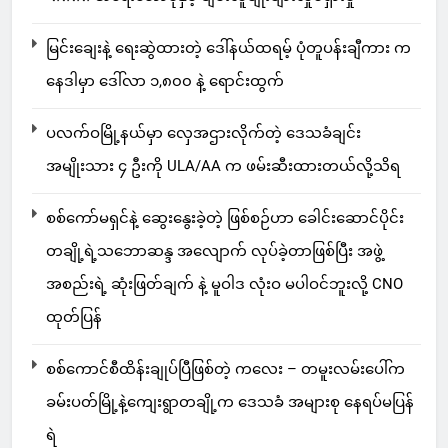
မြင်းချေးနဲ့ ရေးဆွဲထားတဲ့ ဒေါ်နယ်ထရမ့် ပုံတူပန်းချီကား က
နေဒါမှာ ဒေါ်လာ ၁,၈၀၀ နဲ့ ရောင်းထွက်
ပလက်ဝမြို့နယ်မှာ လှေအဌားလိုက်တဲ့ ဒေသခံချင်း
အမျိုးသား ၄ ဦးကို ULA/AA က ဖမ်းဆီးထားတယ်လို့သိရ
စစ်ကော်မရှင်နဲ့ ဆွေးနွေးခဲ့တဲ့ ဖြစ်စဉ်ဟာ ခေါင်းဆောင်ပိုင်း
တချို့ရဲ့သဘောဆန္ဒ အလျောက် လုပ်ခဲ့တာဖြစ်ပြီး အဖွဲ့
အစည်းရဲ့ ဆုံးဖြတ်ချက် နဲ့ မူဝါဒ လုံးဝ မပါဝင်ဘူးလို့ CNO
ထုတ်ပြန်
စစ်ကောင်စီထိန်းချုပ်ပြီဖြစ်တဲ့ ကလေး – တမူးလမ်းပေါ်က
ခမ်းပတ်မြို့နဲ့ကျေးရွာတချို့က ဒေသခံ အများစု နေရပ်မပြန်
ရဲ