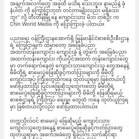
အချက်အလက်တွေ အခုထိ မသိရ သေးဘူး။ နာမည်နဲ့ ခုံ
နံပါတ် ကို ကြော်ငြာဘုတ် တင်တာမျိုးလည်း မရှိသေး
ဘူး” လို့ တီးတိန်မြို့နေ ကျောင်းသား မိဘ တစ်ဦး က
Chin World Media ကို ပြောကြားခဲ့ ပါတယ်။
ပညာရေး ဝန်ကြီးဌာနအောက်ရှိ မြန်မာနိုင်ငံစာစစ်ဦးစီးဌာန
ရဲ့ ကြေငြာချက် ထဲမှာတော့ အခြေခံပညာ
အထက်တန်းကျောင်း၊ ကျောင်းခွဲ နဲ့ တွဲဖက် အခြေခံပညာ
အထက်တန်းကျောင်း၊ ကိုယ်ပိုင်အထက် တန်းကျောင်းတွေ
မှာ တက်ရောက်နေတဲ့ ကျောင်းသားကျောင်းသူ တွေအနေနဲ့
မိမိတို့ရဲ့ စာမေးပွဲဖြေဆိုခွင့်ကတ်ပြားများကို မိမိတို့
ကျောင်းအုပ် ကြီးတွေထံကနေ ထုတ်ယူရမှာ ဖြစ်တယ်လို့
ဖော်ပြထားပြီး ပြင်ပဖြေဆိုသူတွေကတော့ မိမိတို့ရဲ့
စာမေးပွဲဖြေဆိုခွင့်ကတ်ပြားများကို မိမိတို့ ဖြေဆိုရမယ့်
စာစစ်ဌာနရဲ့ ကြီးကြပ် ရေးမှူး တွေထံ ကနေ ထုတ်ယူကြရ
မှာ ဖြစ်တယ်လို့လည်း ဖော်ပြထားပါတယ်။
တက္ကသိုလ်ဝင် စာမေးပွဲ ဖြေဆိုမည့် ကျောင်းသား
ကျောင်းသူတွေအနေနဲ့ စာမေးပွဲဖြေဆိုခွင့်ကတ်ပြားတွေ
ထုတ်ယူရာမှာ အခက်အခဲတွေ ရှိခဲ့ပါက သက်ဆိုင်ရာ