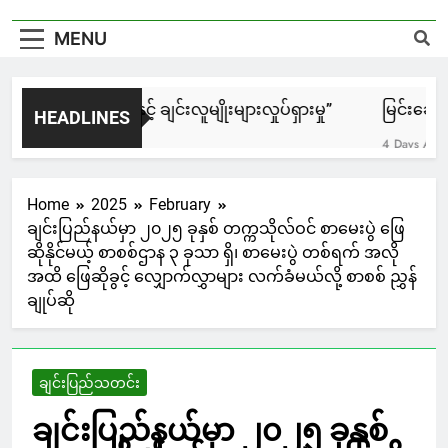
MENU
၈ အရေးတော်ပုံနှင့် ချင်းလူမျိုးများလှုပ်ရှားမှု”
မြင်းချေးနဲ့
HEADLINES
urs Ago
4 Days Ago
Home
2025
February
ချင်းပြည်နယ်မှာ ၂၀၂၅ ခုနှစ် တက္ကသိုလ်ဝင် စာမေးပွဲ ဖြေ
ဆိုနိုင်မယ့် စာစစ်ဌာန ၃ ခုသာ ရှိ၊ စာမေးပွဲ တစ်ရက် အလို
အထိ ဖြေဆိုခွင့် လျှောက်လွှာများ လက်ခံမယ်လို့ စာစစ် ညွှန်
ချုပ်ဆို
ချင်းပြည်သတင်း
ချင်းပြည်နယ်မှာ ၂၀၂၅ ခုနှစ်