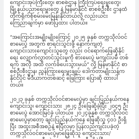
ကျောင်းအုပ်ကြီးတွေ၊ စာစစ်ဌာန ကြီးကြပ်ရေးမှူးတွေ၊
မြို့နယ်ပညာရေးမှူးတွေ နဲ့ မြန်မာနိုင်ငံ စာစစ်ဦးစီး ဌာနထံ
တိုက်ရိုက်စုံစမ်းမေးမြန်းနိုင်တယ်လို့ လည်းယင်း
ကြေညာချက်မှာ ဖော်ပြထား ပါတယ်။
“အကြောင်းအမျိုးမျိုးကြောင့် ၂၀၂၅ ခုနှစ် တက္ကသိုလ်ဝင်
စာမေးပွဲ အတွက် စာရင်းသွင်းဖို့ နောက်ကျတဲ့
ကျောင်းသားကျောင်းသူတွေ လည်း ဝင်ရောက်ဖြေဆိုနိုင်
ရေး လျှောက်လွှာတင်သွင်းမှုကို စားမေးပွဲ မကျင်းပမီ တစ်
ရက် အလို အထိ လက်ခံပေးသွားမယ်” လို့ မြန်မာနိုင်ငံ စာ
စစ်ဦးစီးဌာန၊ ညွှန်ကြားရေးမှူးချုပ် ဒေါက်တာမျိုးသန့်က
နိုင်ငံပိုင် မီဒီယာကတစ်ဆင့် ဖြေကြား ပြောဆို ထားပါ
တယ်။
၂၀၂၃ ခုနှစ် တက္ကသိုလ်ဝင်စာမေးပွဲမှာ ချင်းပြည်နယ်ကနေ
ကျောင်းသူ၊ ကျောင်းသား ၂၈၂၄ ဦးဖြေဆိုခဲ့ပြီး ၂၀၄၅ ဦး
စာမေးပွဲ အောင်မြင်ခဲ့ ပါတယ်။ ၂၀၂၄ခုနှစ် တက္ကသိုလ်ဝင်
စာမေးပွဲမှာတော့ ချင်းပြည်နယ်ကနေ ဖြေဆိုသူ ၄၀၁ ဦးရှိ
ပြီး အထူးအစီအစဉ်နဲ့ ဧပြီလမှာ ပြန်လည်ကျင်းပခဲ့တဲ့
တက္ကသိုလ်ဝင်စာမေးပွဲမှာဖြေဆိုသူ ကျောင်းသား/