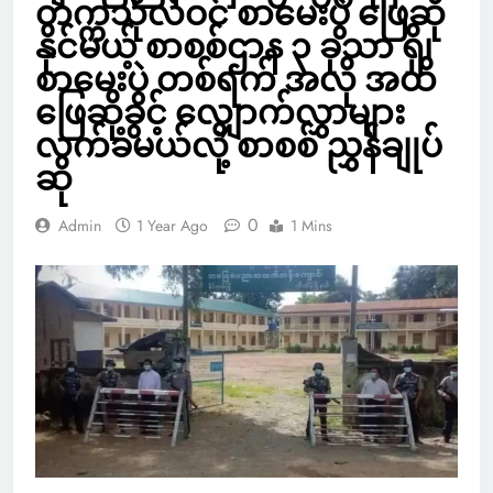
တက္ကသိုလ်ဝင် စာမေးပွဲ ဖြေဆို
နိုင်မယ့် စာစစ်ဌာန ၃ ခုသာ ရှိ၊
စာမေးပွဲ တစ်ရက် အလို အထိ
ဖြေဆိုခွင့် လျှောက်လွှာများ
လက်ခံမယ်လို့ စာစစ် ညွှန်ချုပ်
ဆို
0
Admin
1 Year Ago
1 Mins