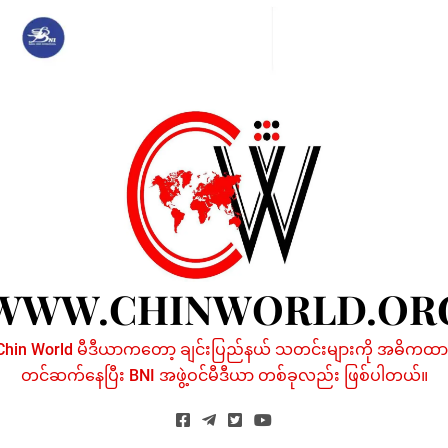
Skip
to
content
WWW.CHINWORLD.OR
Chin World မီဒီယာကတော့ ချင်းပြည်နယ် သတင်းများကို အဓိကထာ
တင်ဆက်နေပြီး BNI အဖွဲ့ဝင်မီဒီယာ တစ်ခုလည်း ဖြစ်ပါတယ်။