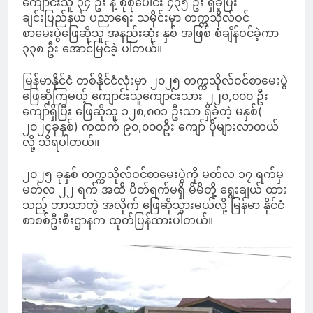
ကျောင်းသူ ၃၄ ဦး နဲ့ စုစုပေါင်း ၄၃၅ ဦး ရှိခဲ့ပြီး
ချင်းပြည်နယ် ပညာရေး သမိုင်းမှာ တက္ကသိုလ်ဝင်
စာမေးပွဲဖြေဆိုသူ အနည်းဆုံး နှစ် အဖြစ် စံချိန်ဝင်ခဲ့ကာ
၃၃၈ ဦး အောင်မြင်ခဲ့ ပါတယ်။
မြန်မာနိုင်ငံ တစ်နိုင်ငံလုံးမှာ ၂၀၂၅ တက္ကသိုလ်ဝင်စာမေးပွဲ
ဖြေဆိုကြမယ့် ကျောင်းသူကျောင်းသား ၂၂၀,၀၀၀ ဦး
ကျော်ရှိပြီး ဖြေဆိုသူ ၁၂၈,၈၀၁ ဦးသာ ရှိခဲ့တဲ့ မနှစ်(
၂၀၂၄ခုနှစ်) ကထက် ၉၀,၀၀၀ဦး ကျော် ပိုများလာတယ်
လို့ သိရပါတယ်။
၂၀၂၅ ခုနှစ် တက္ကသိုလ်ဝင်စာမေးပွဲကို မတ်လ ၁၇ ရက်မှ
မတ်လ ၂၂ ရက် အထိ ပိတ်ရက်မရှိ မိမိတို့ ရွေးချယ် ထား
သည့် ဘာသာတွဲ အလိုက် ဖြေဆိုသွားမယ်လို့ မြန်မာ နိုင်ငံ
စာစစ်ဦးစီးဌာနက ထုတ်ပြန်ထားပါတယ်။