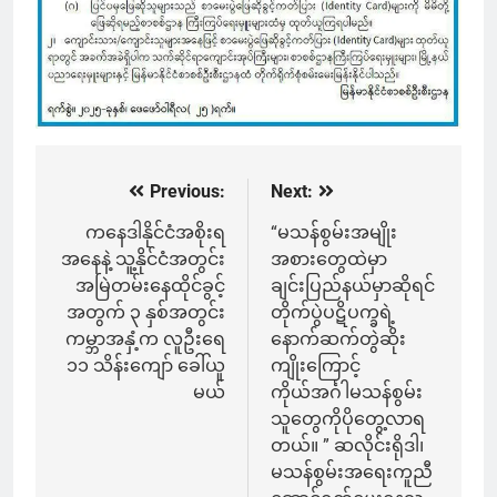
Previous:
Next:
Post
navigation
ကနေဒါနိုင်ငံအစိုးရ
“မသန်စွမ်းအမျိုး
အနေနဲ့ သူ့နိုင်ငံအတွင်း
အစားတွေထဲမှာ
အမြဲတမ်းနေထိုင်ခွင့်
ချင်းပြည်နယ်မှာဆိုရင်
အတွက် ၃ နှစ်အတွင်း
တိုက်ပွဲပဋိပက္ခရဲ့
ကမ္ဘာအနှံ့က လူဦးရေ
နောက်ဆက်တွဲဆိုး
၁၁ သိန်းကျော် ခေါ်ယူ
ကျိုးကြောင့်
မယ်
ကိုယ်အင်္ဂါမသန်စွမ်း
သူတွေကိုပိုတွေ့လာရ
တယ်။ ” ဆလိုင်းရိုဒါ၊
မသန်စွမ်းအရေးကူညီ