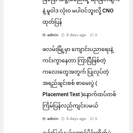
နဲ့ မူဝါဒ လုံးဝ မပါဝင်ဘူးလို့ CNO
ထုတ်ပြန်
admin
5 days ago
0
ဖလမ်းမြို့မှာ ကျောင်းပညာရေးနဲ့
ကင်းကွာနေတာ ကြာပြီဖြစ်တဲ့
ကလေးတွေအတွက် ပြုလုပ်တဲ့
အရည်ချင်းစစ် စာမေးပွဲ (
Placement Test )နောက်ထပ်တစ်
ကြိမ်ပြန်လည်ကျင်းပမယ်
admin
5 days ago
0