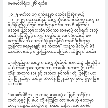
ဖေဖော်ဝါရီလ ၂၆ ရက်။
၂၀၂၅ မတ်လ ၁၇ ရက်နေ့မှာ စတင်ဖြေဆိုရမယ့်
၂၀၂၄-၂၅ ပညာသင်နှစ် တက္ကသိုလ်ဝင် စာမေးပွဲ အတွက်
ချင်းပြည်နယ်တွင် စာစစ်ဌာန သုံးခု သာ ရှိ ကြောင်း
ဒေသခံပြည်သူများထံမှသိရကာ၊စာမေးပွဲ တစ်ရက် အလို
အထိ ဖြေဆိုခွင့် လျှောက်လွှာများ လက်ခံမယ်လို့ စစ်
ကောင်စီလက် အောက်ခံမြန်မာနိုင်ငံ စာစစ်ဦးစီးဌာန၊
ညွှန်ကြားရေးမှူးချုပ် ဒေါက်တာမျိုးသန့်က နိုင်ငံပိုင် မီဒီ
ယာကတစ်ဆင့် ပြောကြားထားကြောင်း သိရှိရ ပါတယ်။
ချင်းပြည်နယ် အတွက် တက္ကသိုလ်ဝင် စားမေးပွဲ ဖြေဆိုနိုင်
မယ့် စာစစ်ဌာနတွေကတော့ ဟားခါး အထက (၁)၊ တီး
တိန်း အထက (၁) နှင့် အထက ခိုင်ကမ်း တို့ ဖြစ်ပြီး ဟာ
ခါး မြို့နယ်မှာ တစ်ခု၊ တီးတိန် မြို့နယ် မှာ နှစ်ခု ရှိမှာ ဖြစ်
ပါတယ်။
“ဖေဖော်ဝါရီလ ၂၇ ကနေ စာမေးပွဲ ဖြေခွင့် ကဒ်ပြား
ထုတ်ယူခွင့် ပြုမယ် လို့ ကြေငြာ ထားပေမယ့် ဒေသမှာ
တော့ ကျောင်းသားဦးရေ ကအစ တခြား အသေးစိပ်