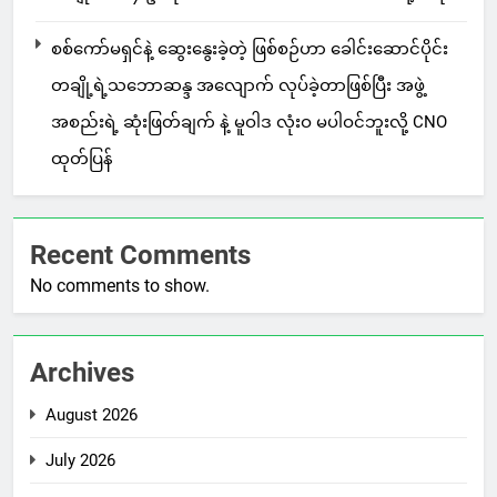
စစ်ကော်မရှင်နဲ့ ဆွေးနွေးခဲ့တဲ့ ဖြစ်စဉ်ဟာ ခေါင်းဆောင်ပိုင်း
တချို့ရဲ့သဘောဆန္ဒ အလျောက် လုပ်ခဲ့တာဖြစ်ပြီး အဖွဲ့
အစည်းရဲ့ ဆုံးဖြတ်ချက် နဲ့ မူဝါဒ လုံးဝ မပါဝင်ဘူးလို့ CNO
ထုတ်ပြန်
Recent Comments
No comments to show.
Archives
August 2026
July 2026