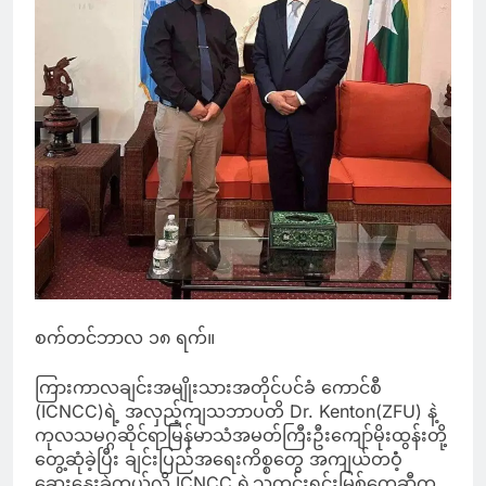
စက်တင်ဘာလ ၁၈ ရက်။
ကြားကာလချင်းအမျိုးသားအတိုင်ပင်ခံ ကောင်စီ
(ICNCC)ရဲ့ အလှည့်ကျသဘာပတိ Dr. Kenton(ZFU) နဲ့
ကုလသမဂ္ဂဆိုင်ရာမြန်မာသံအမတ်ကြီးဦးကျော်မိုးထွန်းတို့
တွေ့ဆုံခဲ့ပြီး ချင်းပြည်အရေးကိစ္စတွေ အကျယ်တဝံံ့
ဆွေးနွေးခဲ့တယ်လို့ ICNCC ရဲ့သတင်းရင်းမြစ်တွေဆီက