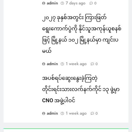
admin
7 days ago
0
၂၀၂၇ ခုနှစ်အတွင်း ကြားဖြတ်
ရွေးကောက်ပွဲကို နိုင်သူအကုန်ယူစနစ်
ဖြင့် မြို့နယ် ၁၀၂ မြို့နယ်မှာ ကျင်းပ
မယ်
admin
1 week ago
0
အပစ်ရပ်ဆွေးနွေးခဲ့ကြတဲ့
တိုင်းရင်းသားလက်နက်ကိုင် ၁၃ ဖွဲ့မှာ
CNO အဖွဲ့ပါဝင်
admin
1 week ago
0