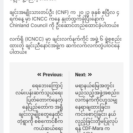
ချင်းအမျိုးသားတပ်ဦး (CNF) က ၂၀၂၃ ခုနှစ် ဧပြီလ ၄
ရက်နေ့ မှာ ICNCC ကနေ နှုတ်ထွက်ခဲ့ပြီးနောက်
Chinland Council ကို ဦးဆောင်တည်ထောင်ခဲ့ပါတယ်။
လက်ရှိ (ICNCC) မှာ ချင်းလက်နက်ကိုင် အဖွဲ့ ၆ ဖွဲ့စုစည်း
ထားတဲ့ ချင်းညီနောင်အဖွဲ့က ဆက်လက်လက်တွဲပါဝင်နေ
ပါတယ်။
Previous:
Next:
Post
navigation
ရေဘေးကြောင့်
မရာနယ်မြေအတွင်း
လမ်းပန်းဆက်သွယ်ရေး
မည်သည့်အဖွဲ့အစည်း၊
ပြတ်တောက်နေတဲ့
လက်နက်ကိုင်ဟူသမျှ
နေပြည်တော်က အရှို
နေရာချထားခြင်း၊
ချင်းလူမျိုးတွေနေထိုင်
ကင်းစောင့်ခြင်း၊ နယ်
တဲ့ရွာကို စစ်ကောင်စီက
လှည့်ခြင်းတို့မပြုလုပ်
ကယ်ဆယ်ရေး
ရန် CDF-Mara က