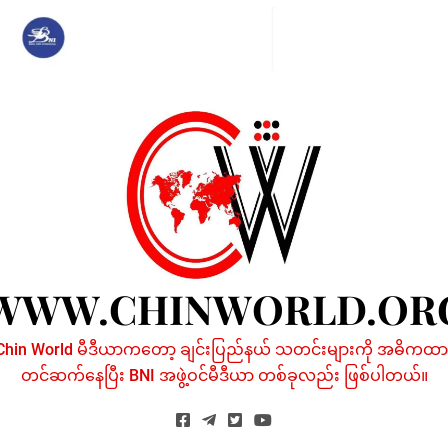
Skip
to
content
WWW.CHINWORLD.OR
Chin World မီဒီယာကတော့ ချင်းပြည်နယ် သတင်းများကို အဓိကထာ
တင်ဆက်နေပြီး BNI အဖွဲ့ဝင်မီဒီယာ တစ်ခုလည်း ဖြစ်ပါတယ်။