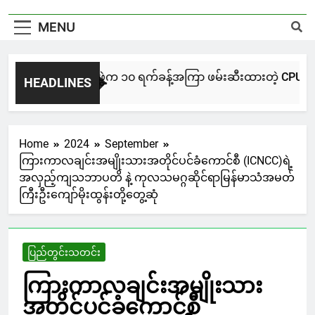
MENU
NUG မကွေးအဖွဲ့က ၁၀ ရက်ခန့်အကြာ ဖမ်းဆီးထားတဲ့ CPU / CPA တပ်ဖ
HEADLINES
1 Hour Ago
Home
2024
September
ကြားကာလချင်းအမျိုးသားအတိုင်ပင်ခံကောင်စီ (ICNCC)ရဲ့
အလှည့်ကျသဘာပတိ နဲ့ ကုလသမဂ္ဂဆိုင်ရာမြန်မာသံအမတ်
ကြီးဦးကျော်မိုးထွန်းတို့တွေ့ဆုံ
ပြည်တွင်းသတင်း
ကြားကာလချင်းအမျိုးသား
အတိုင်ပင်ခံကောင်စီ