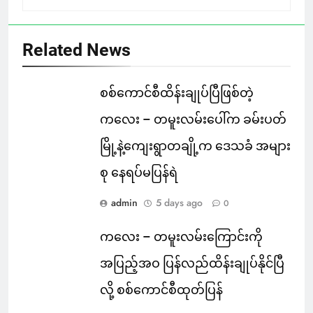
Related News
စစ်ကောင်စီထိန်းချုပ်ပြီဖြစ်တဲ့
ကလေး – တမူးလမ်းပေါ်က ခမ်းပတ်
မြို့နဲ့ကျေးရွာတချို့က ဒေသခံ အများ
စု နေရပ်မပြန်ရဲ
admin
5 days ago
0
ကလေး – တမူးလမ်းကြောင်းကို
အပြည့်အဝ ပြန်လည်ထိန်းချုပ်နိုင်ပြီ
လို့ စစ်ကောင်စီထုတ်ပြန်