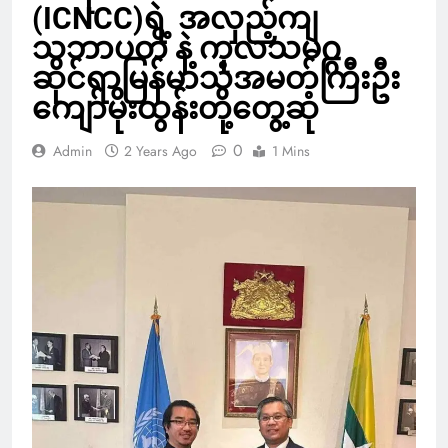
(ICNCC)ရဲ့ အလှည့်ကျ
သဘာပတိ နဲ့ ကုလသမဂ္ဂ
ဆိုင်ရာမြန်မာသံအမတ်ကြီးဦး
ကျော်မိုးထွန်းတို့တွေ့ဆုံ
0
Admin
2 Years Ago
1 Mins