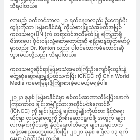
သိရပါတယ်။
လာမည့် စက်တင်ဘာလ ၂၁ ရက်နေ့မှာလည်း ဦးကျော်မိုး
ထွန်းကိုသာ မြန်မာနိုင်ငံရဲ့ ကိုယ်စားပြုသံအမတ်အဖြစ်
ကုလသမဂ္ဂ(UN )က တရားဝင်အသိမှတ်ပြု ကြေညာဖို့
ဖိအားပေး ဝိုင်းဝန်းလှုံ့ဆော်တောင်းဆို စုရုံးဆန္ဒထုတ်ဖော်ပွဲ
မှာလည်း Dr. Kenton လည်း ပါဝင်ထောက်ခံတောင်းဆို
သွားမယ်လို့လည်း သိရပါတယ်။
ကုလသမဂ္ဂဆိုင်ရာမြန်မာသံအမတ်ကြီးဦးကျော်မိုးထွန်းနဲ့
တွေ့ဆုံဆွေးနွေးမှုနဲ့ပတ်သက်ပြီး ICNCC ကို Chin World
Media ကမေးမြန်းဖို့ကြိုးစားခဲ့ပေမယ့်မရခဲ့ပါ။
၂၀၂၁ ခုနှစ် မြန်မာနိုင်ငံမှာ စစ်တပ်အာဏာသိမ်းပြီးနောက်
ကြားကာလ ချင်းအမျိုးသားအတိုင်ပင်ခံကောင်စီ
(ICNCC) ကို ချင်းပြည်နဲ့ ချင်းလူမျိုးကိုယ်စား နိုင်ငံရေး
ဆိုင်ရာ လုပ်ငန်းတွေကို ဦးစီးဆောင်ရွက်ဖို့ အတွက် ချင်း
လက်နက်ကိုင်အဖွဲ့၊ နိုင်ငံရေးပါတီတွေ၊ ချင်းအရပ်ဘက်
အဖွဲ့အစည်းတွေပူးပေါင်းပြီး ၂၀၂၁ ခုနှစ် ဧပြီလ ၁၃ ရက်
နေ့မှာ ဖွဲ့စည်းခဲ့ပါတယ်။