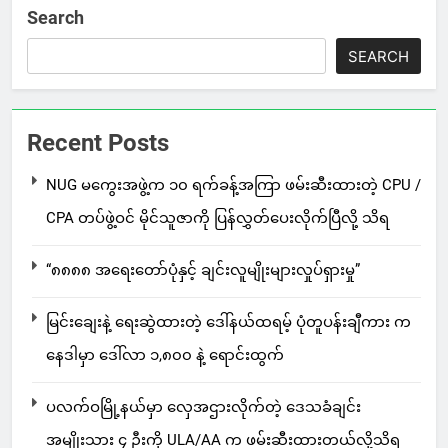
Search
SEARCH
Recent Posts
NUG မကွေးအဖွဲ့က ၁၀ ရက်ခန့်အကြာ ဖမ်းဆီးထားတဲ့ CPU /
CPA တပ်ဖွဲ့ဝင် မိုင်သူဇာကို ပြန်လွှတ်ပေးလိုက်ပြီလို့ သိရ
“၈၈၈၈ အရေးတော်ပုံနှင့် ချင်းလူမျိုးများလှုပ်ရှားမှု”
မြင်းချေးနဲ့ ရေးဆွဲထားတဲ့ ဒေါ်နယ်ထရမ့် ပုံတူပန်းချီကား က
နေဒါမှာ ဒေါ်လာ ၁,၈၀၀ နဲ့ ရောင်းထွက်
ပလက်ဝမြို့နယ်မှာ လှေအဌားလိုက်တဲ့ ဒေသခံချင်း
အမျိုးသား ၄ ဦးကို ULA/AA က ဖမ်းဆီးထားတယ်လို့သိရ