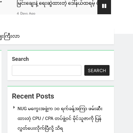
ဲ့ ရေးဆွဲထားတဲ့ ဒေါ်နယ်ထရမ့် ပုံတူပန်းချီကား ကနေဒါမှာ ဒေါ်လာ ၁,၈
ဈေးကြီးလာ
Search
SEARCH
Recent Posts
NUG မကွေးအဖွဲ့က ၁၀ ရက်ခန့်အကြာ ဖမ်းဆီး
ထားတဲ့ CPU / CPA တပ်ဖွဲ့ဝင် မိုင်သူဇာကို ပြန်
လွှတ်ပေးလိုက်ပြီလို့ သိရ