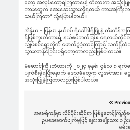
တော့ အလုပ်တော့ရကြတာပေါ့ တံတားက အသုံးပြုလို
ကားတွေက အေးဆေးသွားလို့ရတယ် ကားအကြီးကတော့
သယ်ကြတာ” လို့ပြောပါတယ်။
အိန္ဒိယ – မြန်မာ နယ်စပ် ရိခေါ်ဒါရ်မြို့နဲ့ တီး
ရ်မြစ်ကူးတံတားရဲ့ နယ်စပ်ဘက်ခြမ်း ရေလယ်တိုင်တစ်
လျှပ်စစ်ရှော့တိုက် ဖောက်ခွဲခဲ့တာကြောင့် လက်ရှိ
သွားလာနိုင်ခြင်းမရှိတော့တာလည်းဖြစ်ပါတယ်။
မံဆောင်ကြိုးတံတားကို ၂၀၂၄ ခုနှစ်၊ ဇွန်လ ၈ ရက်နေ့တ
ပျက်စီးခဲ့ရပြီးနောက် ဒေသခံတွေက လူအင်အား၊ 
အသုံးပြုခဲ့ကြတာလည်းဖြစ်ပါတယ်။
Previou
Post
navigation
အမေရိကန်မှာ လိင်ပိုင်းဆိုင်ရာ ပြစ်မှုစောင့်ကြည့်
ဥပဒေဖောက်ဖျက်မှုဖြင့် ချင်းအမျိုးသား ၁ ဦးက
ဖမ်းဆ