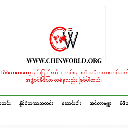
WWW.CHINWORLD.ORG
ld မီဒီယာကတော့ ချင်းပြည်နယ် သတင်းများကို အဓိကထားတင်ဆက်န
အဖွဲ့ဝင်မီဒီယာ တစ်ခုလည်း ဖြစ်ပါတယ်။
သတင်း
နိုင်ငံတကာသတင်း
ဆောင်းပါး
အင်တာဗျူး
မီဒီ