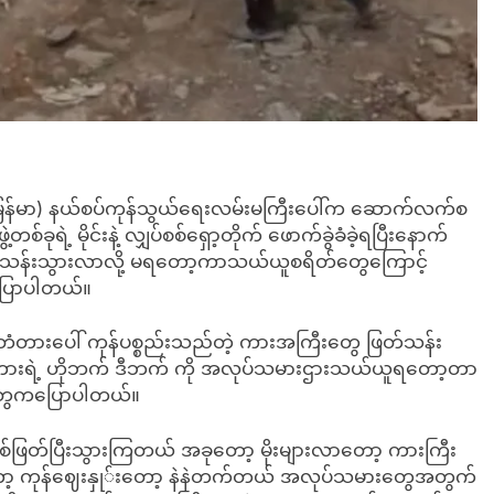
ဒိိယ – မြန်မာ) နယ်စပ်ကုန်သွယ်ရေးလမ်းမကြီးပေါ်က ဆောက်လက်စ
ုရဲ့ မိုင်းနဲ့ လျှပ်စစ်ရှော့တိုက် ဖောက်ခွဲခံခဲ့ရပြီးနောက်
တ်သန်းသွားလာလို့ မရတော့ကာသယ်ယူစရိတ်တွေကြောင့်
ပြောပါတယ်။
က် တံတားပေါ် ကုန်ပစ္စည်းသည်တဲ့ ကားအကြီးတွေ ဖြတ်သန်း
ို တံတားရဲ့ ဟိုဘက် ဒီဘက် ကို အလုပ်သမားဌားသယ်ယူရတော့တာ
ခံတွေကပြောပါတယ်။
ြစ်ဖြတ်ပြီးသွားကြတယ် အခုတော့ မိုးများလာတော့ ကားကြီး
ော့ ကုန်ဈေးနှု်းတော့ နဲနဲတက်တယ် အလုပ်သမားတွေအတွက်