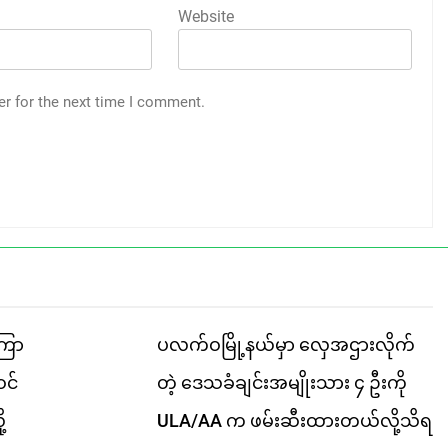
Website
er for the next time I comment.
ကြာ
ပလက်ဝမြို့နယ်မှာ လှေအဌားလိုက်
ဝင်
တဲ့ ဒေသခံချင်းအမျိုးသား ၄ ဦးကို
့
ULA/AA က ဖမ်းဆီးထားတယ်လို့သိရ