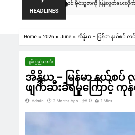
A တပ်ဖွဲ့ဝင် မိုင်သူဇာကို ပြန်လွှတ်ပေးလိုက်ပြီလို့ သိရ
“၈
HEADLINES
6 
Home
2026
June
အိန္ဒိယ – မြန်မာ နယ်စပ် လ
ချင်းပြည်သတင်း
အိန္ဒိယ – မြန်မာ နယ်စပ
ဖျက်ဆီးခံရမှုကြောင့် ကု
0
Admin
2 Months Ago
1 Mins