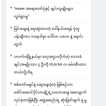
“၈၈၈၈ အရေးတော်ပုံနှင့် ချင်းလူမျိုးများ
လှုပ်ရှားမှု”
မြင်းချေးနဲ့ ရေးဆွဲထားတဲ့ ဒေါ်နယ်ထရမ့် ပုံတူ
ပန်းချီကား ကနေဒါမှာ ဒေါ်လာ ၁,၈၀၀ နဲ့ ရောင်း
ထွက်
ပလက်ဝမြို့နယ်မှာ လှေအဌားလိုက်တဲ့ ဒေသခံ
ချင်းအမျိုးသား ၄ ဦးကို ULA/AA က ဖမ်းဆီးထား
တယ်လို့သိရ
စစ်ကော်မရှင်နဲ့ ဆွေးနွေးခဲ့တဲ့ ဖြစ်စဉ်ဟာ
ခေါင်းဆောင်ပိုင်းတချို့ရဲ့သဘောဆန္ဒ အလျောက်
လုပ်ခဲ့တာဖြစ်ပြီး အဖွဲ့အစည်းရဲ့ ဆုံးဖြတ်ချက် နဲ့ မူ