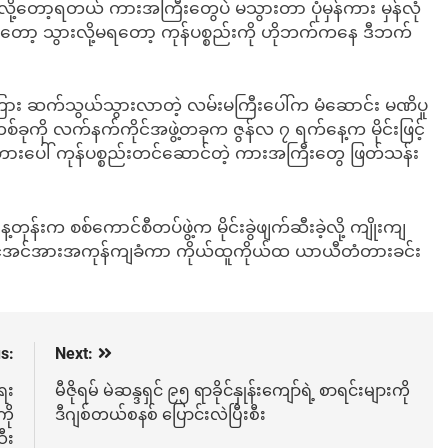
့တော့ရတယ် ကားအကြီးတွေပဲ မသွားတာ ပုံမှန်ကား မှန်လုံ
 သွားလို့မရတော့ ကုန်ပစ္စည်းကို ဟိုဘက်ကနေ ဒီဘက်
တိန်အကြား ဆက်သွယ်သွားလာတဲ့ လမ်းမကြီးပေါ်က မံဆောင်း မဏိပူ
ခုကို လက်နက်ကိုင်အဖွဲ့တခုက ဇွန်လ ၇ ရက်နေ့က မိုင်းဖြင့်
တံတားပေါ် ကုန်ပစ္စည်းတင်ဆောင်တဲ့ ကားအကြီးတွေ ဖြတ်သန်း
ုန်းက စစ်ကောင်စီတပ်ဖွဲ့က မိုင်းခွဲဖျက်ဆီးခဲ့လို့ ကျိုးကျ
ငွေအင်အားအကုန်ကျခံကာ ကိုယ်ထူကိုယ်ထ ယာယီတံတားခင်း
s:
Next:
ရေး
မီဇိုရမ် မဲဆန္ဒရှင် ၉၅ ရာခိုင်နှုန်းကျော်ရဲ့ စာရင်းများကို
ို
ဒီဂျစ်တယ်စနစ် ပြောင်းလဲပြီးစီး
ီး