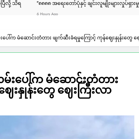
၈၈၈ အရေးတော်ပုံနှင့် ချင်းလူမျိုးများလှုပ်ရှားမှု”
မြင်းချေးန
Hours Ago
4 Days Ago
မ်းပေါ်က မံဆောင်းတံတား ဖျက်ဆီးခံရမှုကြောင့် ကုန်ဈေးနှုန်းတွေ 
် လမ်းပေါ်က မံဆောင်းတံတား
န်ဈေးနှုန်းတွေ ဈေးကြီးလာ