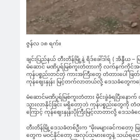
ဇွန်လ ၁၈ ရက်။
ချင်းပြည်နယ် တီးတိန်မြို့နဲ့ ရိဒ်ခေါ်ဒါရ် ( အိန္
မံဆောင် မဏိပူရ်မြစ်ကူးတံတားကို လက်နက်ကိုင်အဖွဲ့တစ်ခ
ကုန်ပစ္စည်းတင်တဲ့ ကားအကြီးတွေ တံတားပေါ် ဖြ
ကုန်ဈေးနှုန်း မြင့်တက်လာတယ်လို့ ဒေသခံတွေက
မံဆောင်မဏိပူရ်မြစ်ကူးတံတား မိုင်းခွဲခံရပြီးနော
သွားလာနိုင်ခြင်း မရှိတော့ဘဲ ကုန်ပစ္စည်းတွေက
ကြောင့် ကုန်ဈေးနှုန်းပိုကြီးမြင့်လာတာလို့ ဒေသ
တီးတိန်မြို့ဒေသခံတစ်ဦးက “မိုးမများခင်ကတော့ မ
တွေက မဝင်နိုင်တော့ အလုပ်သမားတွေနဲ့ သယ်ရတ