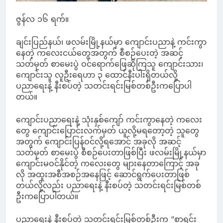
ဇွန်လ ၁၆ ရက်။
ချင်းပြည်နယ်၊ ဖလမ်းမြို့နယ်မှာ ကျောင်းပညာနဲ့ ကင်းကွာ
နေတဲ့ ကလေးငယ်တွေအတွက် စီစဉ်ပေးတဲ့ အဆင့်
သတ်မှတ် စာမေးပွဲ ဝင်ရောက်ဖြေဆိုကြသူ ကျောင်းသား၊
ကျောင်းသူ လူဦးရေဟာ ၃ ထောင်နီးပါးရှိတယ်လို့
ပညာရေးနဲ့ နီးစပ်တဲ့ သတင်းရင်းမြစ်တစ်ဦးကပြောပါ
တယ်။
ကျောင်းပညာရေးနဲ့ သုံးနှစ်ကျော် ကင်းကွာနေတဲ့ ကလေး
တွေ ကျောင်းပြောင်းလက်မှတ် ယူလို့မရတော့တဲ့ သူတွေ
အတွက် ကျောင်းပြန်ဝင်လို့ရအောင် အခုလို အဆင့်
သတ်မှတ် စာမေးပွဲ စီစဉ်ပေးတာဖြစ်ပြီး ဖလမ်းမြို့နယ်မှာ
ကျောင်းမဝင်နိုင်တဲ့ ကလေးတွေ များနေတာကြောင့် အခု
လို အထူးအစီအစဉ်အနေဖြင့် ဆောင်ရွက်ပေးတာဖြစ်
တယ်လို့လည်း ပညာရေးနဲ့ နီးစပ်တဲ့ သတင်းရင်းမြစ်တစ်
ဦးကပြောပါတယ်။
ပညာရေးနဲ့ နီးစပ်တဲ့ သတင်းရင်းမြစ်တစ်ဦးက “စာရင်း