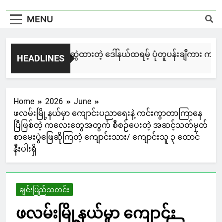
MENU
မြင်းချေးနဲ့ ရေးဆွဲထားတဲ့ ဒေါ်နယ်ထရမ့် ပုံတူပန်းချီကား ကနေဒါ
HEADLINES
1 Day Ago
Home
2026
June
ဖလမ်းမြို့နယ်မှာ ကျောင်းပညာရေးနဲ့ ကင်းကွာတာကြာနေ
ပြီဖြစ်တဲ့ ကလေးတွေအတွက် စီစဉ်ပေးတဲ့ အဆင့်သတ်မှတ်
စာမေးပွဲဖြေဆိုကြတဲ့ ကျောင်းသား/ ကျောင်းသူ ၃ ထောင်
နီးပါးရှိ
ချင်းပြည်သတင်း
ဖလမ်းမြို့နယ်မှာ ကျောင်း