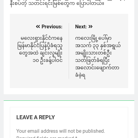
နီးစပ်တဲ့ သတင်းရင်းမြစ်တွေက ပြောပါတယ်။
Previous:
Next:
Post
navigation
မလေးရှားနိုင်ငံကနေ
ကလေးမြို့ပေါ်မှာ
မြန်မာနိုင်ငံပြန်ပို့ခံရသူ
အသက် ၃၃ နှစ်အရွယ်
တွေအထဲ ချင်းလူမျိုး
အမျိုးသားတစ်ဦး
၁၀ ဦးခန့်ပါဝင်
သတ်ဖြတ်ခံရပြီး
အလောင်းဖျောက်တာ
ခံခဲ့ရ
LEAVE A REPLY
Your email address will not be published.