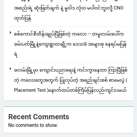
အစည်းရဲ့ ဆုံးဖြတ်ချက် နဲ့ မူဝါဒ လုံးဝ မပါဝင်ဘူးလို့ CNO
ထုတ်ပြန်
စစ်ကောင်စီထိန်းချုပ်ပြီဖြစ်တဲ့ ကလေး – တမူးလမ်းပေါ်က
ခမ်းပတ်မြို့နဲ့ကျေးရွာတချို့က ဒေသခံ အများစု နေရပ်မပြန်
ရဲ
ဖလမ်းမြို့မှာ ကျောင်းပညာရေးနဲ့ ကင်းကွာနေတာ ကြာပြီဖြစ်
တဲ့ ကလေးတွေအတွက် ပြုလုပ်တဲ့ အရည်ချင်းစစ် စာမေးပွဲ (
Placement Test )နောက်ထပ်တစ်ကြိမ်ပြန်လည်ကျင်းပမယ်
Recent Comments
No comments to show.