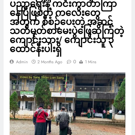
ပညာရေးနဲ့ ကင်းကွာတာကြာ
နေပြီဖြစ်တဲ့ ကလေးတွေ
အတွက် စီစဉ်ပေးတဲ့ အဆင့်
သတ်မှတ်စာမေးပွဲဖြေဆိုကြတဲ့
ကျောင်းသား/ ကျောင်းသူ ၃
ထောင်နီးပါးရှိ
0
Admin
2 Months Ago
1 Mins