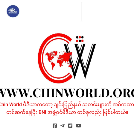
Skip
to
content
WWW.CHINWORLD.OR
Chin World မီဒီယာကတော့ ချင်းပြည်နယ် သတင်းများကို အဓိကထာ
တင်ဆက်နေပြီး BNI အဖွဲ့ဝင်မီဒီယာ တစ်ခုလည်း ဖြစ်ပါတယ်။