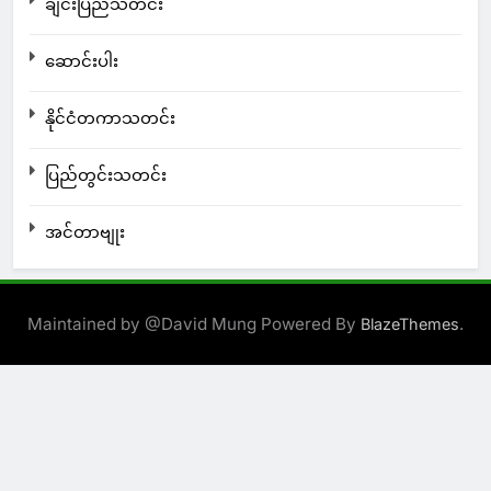
ချင်းပြည်သတင်း
ဆောင်းပါး
နိုင်ငံတကာသတင်း
ပြည်တွင်းသတင်း
အင်တာဗျုး
Maintained by @David Mung Powered By
.
BlazeThemes