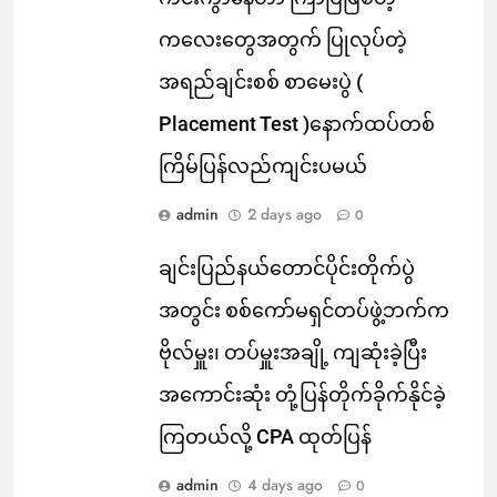
ကလေးတွေအတွက် ပြုလုပ်တဲ့
အရည်ချင်းစစ် စာမေးပွဲ (
Placement Test )နောက်ထပ်တစ်
ကြိမ်ပြန်လည်ကျင်းပမယ်
admin
2 days ago
0
ချင်းပြည်နယ်တောင်ပိုင်းတိုက်ပွဲ
အတွင်း စစ်ကော်မရှင်တပ်ဖွဲ့ဘက်က
ဗိုလ်မှူး၊ တပ်မှူးအချို့ ကျဆုံးခဲ့ပြီး
အကောင်းဆုံး တုံ့ပြန်တိုက်ခိုက်နိုင်ခဲ့
ကြတယ်လို့ CPA ထုတ်ပြန်
admin
4 days ago
0