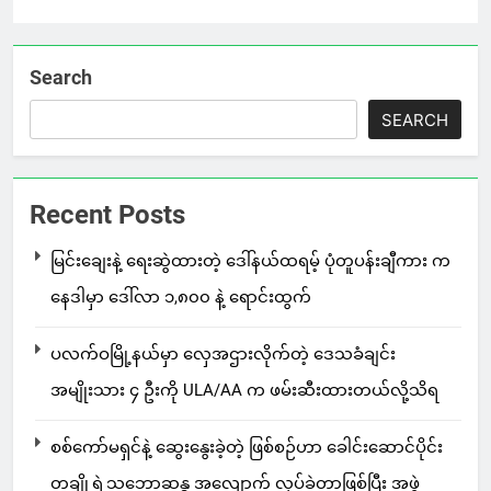
Search
SEARCH
Recent Posts
မြင်းချေးနဲ့ ရေးဆွဲထားတဲ့ ဒေါ်နယ်ထရမ့် ပုံတူပန်းချီကား က
နေဒါမှာ ဒေါ်လာ ၁,၈၀၀ နဲ့ ရောင်းထွက်
ပလက်ဝမြို့နယ်မှာ လှေအဌားလိုက်တဲ့ ဒေသခံချင်း
အမျိုးသား ၄ ဦးကို ULA/AA က ဖမ်းဆီးထားတယ်လို့သိရ
စစ်ကော်မရှင်နဲ့ ဆွေးနွေးခဲ့တဲ့ ဖြစ်စဉ်ဟာ ခေါင်းဆောင်ပိုင်း
တချို့ရဲ့သဘောဆန္ဒ အလျောက် လုပ်ခဲ့တာဖြစ်ပြီး အဖွဲ့