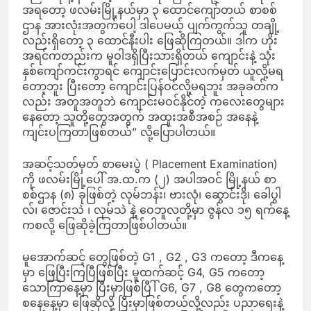
အရတော့ ဖလမ်းမြို့နယ်မှာ ၃ ထောင်ကျော်တယ် စာစစ်
ဌာန အားလုံးအတွက်ပေါ့ ဒါပေမယ့် ပျက်ကွက်သူ တချို့
လည်းရှိတော့ ၃ ထောင်နီးပါး ဖြေဆိုကြတယ်။ ဒါက ဟိုး
အရင်ကတည်းက မူဝါဒရှိပြီးသားရှိတယ် ကျောင်းနဲ့ သုံး
နှစ်ကျော်ကင်းကွာရင် ကျောင်းပြောင်းလက်မှတ် ယူလို့မရ
တော့ဘူး ပြီးတော့ ကျောင်းပြန်ဝင်လို့မရဘူး အခုခတ်က
လည်း အတူအတူဘဲ ကျောင်းမဝင်နိုင်တဲ့ ကလေးတွေများ
နေတော့ သူတို့တွေအတွက် အထူးအစီအစဉ် အနေနဲ့
ကျင်းပကြတာဖြစ်တယ်” လို့ပြောပါတယ်။
အဆင့်သတ်မှတ် စာမေးပွဲ ( Placement Examination)
ကို ဖလမ်းမြို့ပေါ် အ.ထ.က (၂) အပါအဝင် မြို့နယ် စာ
စစ်ဌာန (၈) ခုဖြစ်တဲ့ လုမ်ဘန်း၊ ဗားလုံ၊ ဆွောင်းဒို၊ ခေါပွါ
လ်၊ ဇောင်းသဲ ၊ လုမ်သဲ နဲ့ ဝေဘူလတို့မှာ ဇွန်လ ၁၅ ရက်နေ့
ကစလို့ ဖြေဆိုခဲ့ကြတာဖြစ်ပါတယ်။
မူအောက်ဆင့် တွေဖြစ်တဲ့ G1 , G2 , G3 ကတော့ ဒီကနေ့
မှာ ဖြေပြီးကြပြီဖြစ်ပြီး မူထက်ဆင့် G4, G5 ကတော့
သောကြာနေ့မှာ ပြီးမှာဖြစ်ပြီါ် G6, G7 , G8 တွေကတော့
စနေနေ့မှာ ဖြေဆိုလို့ ပြီးမှာဖြစ်တယ်လို့လည်း ပညာရေးနဲ့