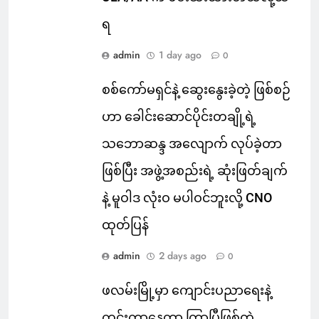
ရ
admin
1 day ago
0
စစ်ကော်မရှင်နဲ့ ဆွေးနွေးခဲ့တဲ့ ဖြစ်စဉ်
ဟာ ခေါင်းဆောင်ပိုင်းတချို့ရဲ့
သဘောဆန္ဒ အလျောက် လုပ်ခဲ့တာ
ဖြစ်ပြီး အဖွဲ့အစည်းရဲ့ ဆုံးဖြတ်ချက်
နဲ့ မူဝါဒ လုံးဝ မပါဝင်ဘူးလို့ CNO
ထုတ်ပြန်
admin
2 days ago
0
ဖလမ်းမြို့မှာ ကျောင်းပညာရေးနဲ့
ကင်းကွာနေတာ ကြာပြီဖြစ်တဲ့