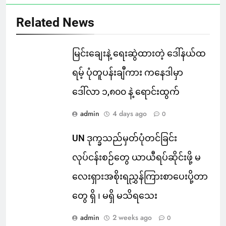
Related News
မြင်းချေးနဲ့ ရေးဆွဲထားတဲ့ ဒေါ်နယ်ထ
ရမ့် ပုံတူပန်းချီကား ကနေဒါမှာ
ဒေါ်လာ ၁,၈၀၀ နဲ့ ရောင်းထွက်
admin
4 days ago
0
UN ဒုက္ခသည်မှတ်ပုံတင်ခြင်း
လုပ်ငန်းစဉ်တွေ ယာယီရပ်ဆိုင်းဖို့ မ
လေးရှားအစိုးရညွှန်ကြားစာပေးပို့တာ
တွေ ရှိ ၊ မရှိ မသိရသေး
admin
2 weeks ago
0