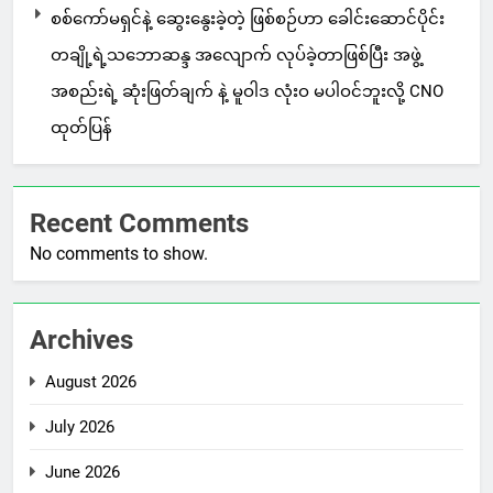
စစ်ကော်မရှင်နဲ့ ဆွေးနွေးခဲ့တဲ့ ဖြစ်စဉ်ဟာ ခေါင်းဆောင်ပိုင်း
တချို့ရဲ့သဘောဆန္ဒ အလျောက် လုပ်ခဲ့တာဖြစ်ပြီး အဖွဲ့
အစည်းရဲ့ ဆုံးဖြတ်ချက် နဲ့ မူဝါဒ လုံးဝ မပါဝင်ဘူးလို့ CNO
ထုတ်ပြန်
Recent Comments
No comments to show.
Archives
August 2026
July 2026
June 2026