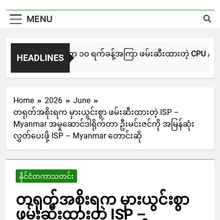
MENU
NUG မကွေးအဖွဲ့က ၁၀ ရက်ခန့်အကြာ ဖမ်းဆီးထားတဲ့ CPU / CPA တပ်ဖွ
HEADLINES
2 Hours Ago
Home
2026
June
တရုတ်အစိုးရက မှားယွင်းစွာ ဖမ်းဆီးထားတဲ့ ISP –
Myanmar အမှုဆောင်ဒါရိုက်တာ ဦးမင်းဇင်ကို အမြန်ဆုံး
လွှတ်ပေးဖို့ ISP – Myanmar တောင်းဆို
နိုင်ငံတကာသတင်း
တရုတ်အစိုးရက မှားယွင်းစွာ
ဖမ်းဆီးထားတဲ့ ISP –