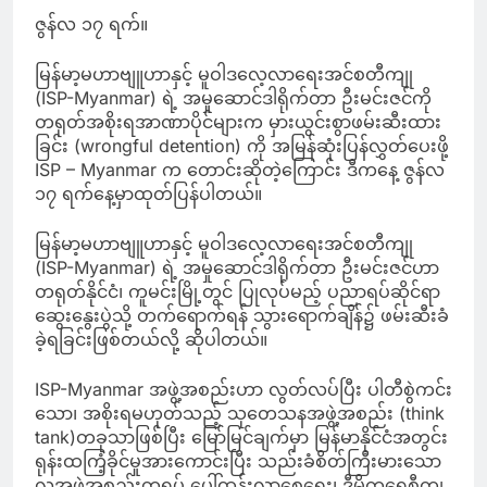
ဇွန်လ ၁၇ ရက်။
မြန်မာ့မဟာဗျူဟာနှင့် မူဝါဒလေ့လာရေးအင်စတီကျု
(ISP-Myanmar) ရဲ့ အမှုဆောင်ဒါရိုက်တာ ဦးမင်းဇင်ကို
တရုတ်အစိုးရအာဏာပိုင်များက မှားယွင်းစွာဖမ်းဆီးထား
ခြင်း (wrongful detention) ကို အမြန်ဆုံးပြန်လွှတ်ပေးဖို့
ISP – Myanmar က တောင်းဆိုတဲ့ကြောင်း ဒီကနေ့ ဇွန်လ
၁၇ ရက်နေ့မှာထုတ်ပြန်ပါတယ်။
မြန်မာ့မဟာဗျူဟာနှင့် မူဝါဒလေ့လာရေးအင်စတီကျု
(ISP-Myanmar) ရဲ့ အမှုဆောင်ဒါရိုက်တာ ဦးမင်းဇင်ဟာ
တရုတ်နိုင်ငံ၊ ကူမင်းမြို့တွင် ပြုလုပ်မည့် ပညာရပ်ဆိုင်ရာ
ဆွေးနွေးပွဲသို့ တက်ရောက်ရန် သွားရောက်ချိန်၌ ဖမ်းဆီးခံ
ခဲ့ရခြင်းဖြစ်တယ်လို့ ဆိုပါတယ်။
ISP-Myanmar အဖွဲ့အစည်းဟာ လွတ်လပ်ပြီး ပါတီစွဲကင်း
သော၊ အစိုးရမဟုတ်သည့် သုတေသနအဖွဲ့အစည်း (think
tank)တခုသာဖြစ်ပြီး မြော်မြင်ချက်မှာ မြန်မာနိုင်ငံအတွင်း
ရုန်းထကြံ့ခိုင်မှုအားကောင်းပြီး သည်းခံစိတ်ကြီးမားသော
လူ့အဖွဲ့အစည်းတရပ် ပေါ်ထွန်းလာစေရေး၊ ဒီမိုကရေစီကျ