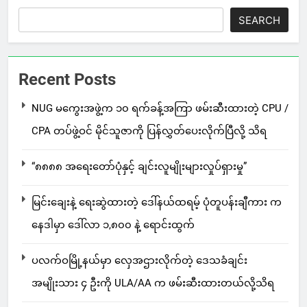
SEARCH
Recent Posts
NUG မကွေးအဖွဲ့က ၁၀ ရက်ခန့်အကြာ ဖမ်းဆီးထားတဲ့ CPU /
CPA တပ်ဖွဲ့ဝင် မိုင်သူဇာကို ပြန်လွှတ်ပေးလိုက်ပြီလို့ သိရ
“၈၈၈၈ အရေးတော်ပုံနှင့် ချင်းလူမျိုးများလှုပ်ရှားမှု”
မြင်းချေးနဲ့ ရေးဆွဲထားတဲ့ ဒေါ်နယ်ထရမ့် ပုံတူပန်းချီကား က
နေဒါမှာ ဒေါ်လာ ၁,၈၀၀ နဲ့ ရောင်းထွက်
ပလက်ဝမြို့နယ်မှာ လှေအဌားလိုက်တဲ့ ဒေသခံချင်း
အမျိုးသား ၄ ဦးကို ULA/AA က ဖမ်းဆီးထားတယ်လို့သိရ