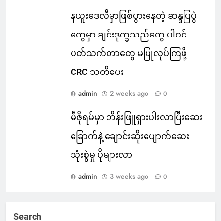
နယူးဒေလီမှာဖြစ်ပွားနေတဲ့ ဆန္ဒပြပွဲ
တွေမှာ ချင်းဒုက္ခသည်တွေ ပါဝင်
ပတ်သက်တာတွေ မပြုလုပ်ကြဖို့
CRC သတိပေး
admin
2 weeks ago
0
မီဇိုရမ်မှာ ဘိန်းဖြူရှားပါးလာပြီးဆေး
ခြောက်နဲ့ ချောင်းဆိုးပျောက်ဆေး
သုံးစွဲမှု ပိုများလာ
admin
3 weeks ago
0
Search