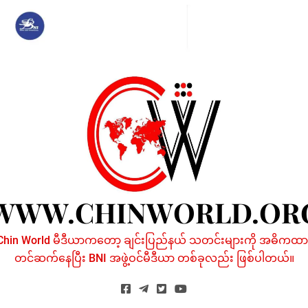
Skip
to
content
WWW.CHINWORLD.OR
Chin World မီဒီယာကတော့ ချင်းပြည်နယ် သတင်းများကို အဓိကထာ
တင်ဆက်နေပြီး BNI အဖွဲ့ဝင်မီဒီယာ တစ်ခုလည်း ဖြစ်ပါတယ်။