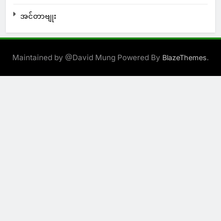
အင်တာဗျုး
Maintained by @David Mung Powered By
.
BlazeThemes