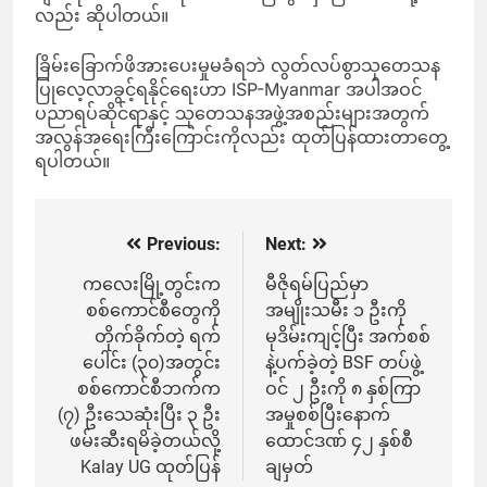
လည်း ဆိုပါတယ်။
ခြိမ်းခြောက်ဖိအားပေးမှုမခံရဘဲ လွတ်လပ်စွာသုတေသန
ပြုလေ့လာခွင့်ရနိုင်ရေးဟာ ISP-Myanmar အပါအဝင်
ပညာရပ်ဆိုင်ရာနှင့် သုတေသနအဖွဲ့အစည်းများအတွက်
အလွန်အရေးကြီးကြောင်းကိုလည်း ထုတ်ပြန်ထားတာတွေ့
ရပါတယ်။
Previous:
Next:
Post
navigation
ကလေးမြို့တွင်းက
မီဇိုရမ်ပြည်မှာ
စစ်ကောင်စီတွေကို
အမျိုးသမီး ၁ ဦးကို
တိုက်ခိုက်တဲ့ ရက်
မုဒိမ်းကျင့်ပြီး အက်စစ်
ပေါင်း (၃၀)အတွင်း
နဲ့ပက်ခဲ့တဲ့ BSF တပ်ဖွဲ့
စစ်ကောင်စီဘက်က
ဝင် ၂ ဦးကို ၈ နှစ်ကြာ
(၇) ဦးသေဆုံးပြီး ၃ ဦး
အမှုစစ်ပြီးနောက်
ဖမ်းဆီးရမိခဲ့တယ်လို့
ထောင်ဒဏ် ၄၂ နှစ်စီ
Kalay UG ထုတ်ပြန်
ချမှတ်