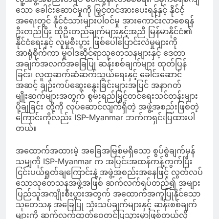
သော ခေါင်းဆောင်မှုကို မြှင့်တင်အားပေးရန်နှင့် နိုင်ငံ့
အရေးတွင် နိုင်ငံသားများပါဝင်မှု အားကောင်းလာစေရန်
ဦးတည်ပြီး ထိုဦးတည်ချက်များနှင့်အညီ မြန်မာနိုင်ငံ၏
နိုင်ငံရေးနှင့် လူမှုစီးပွား ဖြစ်ပေါ်ပြောင်းလဲမှုများကို
အာရုံစိုက်ကာ မူဝါဒဆိုင်ရာသုတေသနများနှင့် ဒေတာ
အချက်အလက်အခြေပြု ဆန်းစစ်ချက်များ ထုတ်ပြန်
ခြင်း၊ လူထုဆက်ဆံဆက်သွယ်ရေးနှင့် ခေါင်းဆောင်
အဆင့် ချဉ်းကပ်ဆွေးနွေးခြင်းများအပြင် အနာဂတ်
မျိုးဆက်များအတွက် စွမ်းရည်မြှင့်တင်ရေးသင်တန်းများ
ပို့ချခြင်း တို့ကို လုပ်ဆောင်လျက်ရှိတဲ့ အဖွဲ့အစည်းဖြစ်တဲ့
ကြောင်းကိုလည်း ISP-Myanmar ဘက်ကရှင်းပြထားပါ
တယ်။
အထောက်အထားမဲ့ အခြေအမြစ်မရှိသော စွပ်စွဲချက်မှန်
သမျှကို ISP-Myanmar က အပြင်းအထန်ကန့်ကွက်ပြီး
ငြင်းပယ်ရှုတ်ချကြောင်းနဲ့ အဖွဲ့အစည်းအနေဖြင့် လွတ်လပ်
သောသုတေသနအဖွဲ့အဖြစ် ဆက်လက်ရပ်တည်၍ အများ
ပြည်သူအကျိုးစီးပွားအတွက် အထောက်အကူပြုနိုင်သော
သုတေသန အခြေပြု သုံးသပ်ချက်များနှင့် ဆန်းစစ်ချက်
များကို ဆက်လက်ထုတ်ဝေတင်ပြသွားမှာဖြစ်တယ်လို့