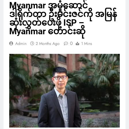
Myanmar အမှုဆောင်
ဒါရိုက်တာ ဦးမင်းဇင်ကို အမြန်
ဆုံးလွှတ်ပေးဖို့ ISP –
Myanmar တောင်းဆို
0
Admin
2 Months Ago
1 Mins