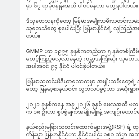
မှာ ၆၇ ရာခိုင်နှုန်းအထိ ပါဝင်နေတာ တွေ့ရပါတယ်။
ဒီသုတေသနကိုတော့ မြန်မာအမျိုးသမီးသတင်းသမား
သုတေသီတွေ စုပေါင်းပြီး မြန်မာနိုင်ငံရဲ့ လူကြည့်
တယ်။
GMMP ဟာ ၁၉၉၅ ခုနှစ်ကတည်းက ၅ နှစ်တစ်ကြိမ် နိုင
စောင့်ကြည့်လေ့လာနေတဲ့ ကမ္ဘာ့အကြီးဆုံး သုတေသနလုပ
အပါအဝင် ၉၄ နိုင်ငံ ပါဝင်ခဲ့ပါတယ်။
မြန်မာသတင်းမီဒီယာလောကမှာ အမျိုးသမီးတွေရဲ့ 
တော့ မြန်မာ့စာနယ်ဇင်း လွတ်လပ်ခွင့်ဟာ အဆိုးရ
၂၀၂၁ ခုနှစ်ကနေ အခု ၂၀၂၆ ခုနှစ် မေလအထိ မတရား
က ၁၈ ဦးဟာ စွပ်စွဲချက်အမျိုးမျိုးနဲ့ အကျဉ်းထောင
နယ်စည်းမခြားသတင်းထောက်များအဖွဲ့(RSF) ရဲ့ ထုတ
ကိန်းမှာ မြန်မာနိုင်ငံဟာ နိုင်ငံပေါင်း ၁၈၀ ထဲမှာ