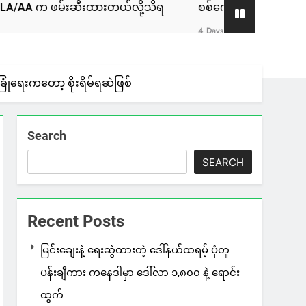
ီးထားတယ်လို့သိရ
စစ်ကော်မရှင်နဲ့ ဆွေးနွေးခဲ့တဲ့ ဖြစ်စဉ်ဟာ
4 Days Ago
ခြုံရေးကတော့ စိုးရိမ်ရဆဲဖြစ်
Search
SEARCH
Recent Posts
မြင်းချေးနဲ့ ရေးဆွဲထားတဲ့ ဒေါ်နယ်ထရမ့် ပုံတူ
ပန်းချီကား ကနေဒါမှာ ဒေါ်လာ ၁,၈၀၀ နဲ့ ရောင်း
ထွက်