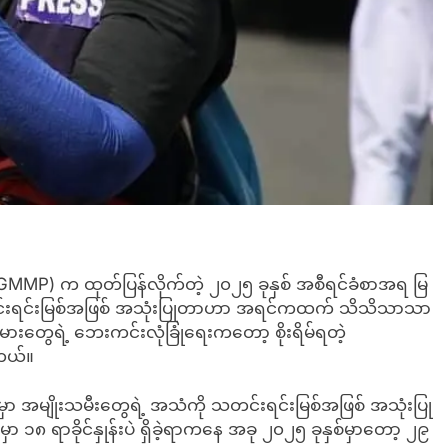
(GMMP) က ထုတ်ပြန်လိုက်တဲ့ ၂၀၂၅ ခုနှစ် အစီရင်ခံစာအရ မြ
သတင်းရင်းမြစ်အဖြစ် အသုံးပြုတာဟာ အရင်ကထက် သိသိသာသာ
းတွေရဲ့ ဘေးကင်းလုံခြုံရေးကတော့ စိုးရိမ်ရတဲ့
ါတယ်။
မျိုးသမီးတွေရဲ့ အသံကို သတင်းရင်းမြစ်အဖြစ် အသုံးပြု
စ်မှာ ၁၈ ရာခိုင်နှုန်းပဲ ရှိခဲ့ရာကနေ အခု ၂၀၂၅ ခုနှစ်မှာတော့ ၂၉