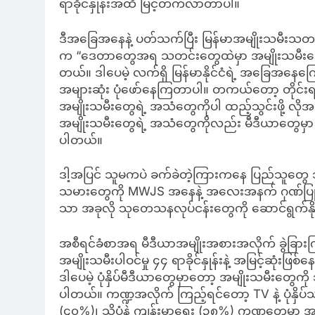
ရာခိုင်နှုန်းအထိ မြင့်တက်လာတာပါ။
ဒီအခြေအနေနဲ့ ပတ်သက်ပြီး မြန်မာအမျိုးသမီးသတင်
က “ဒေတာတွေအရ သတင်းတွေထဲမှာ အမျိုးသမီးတွေ
တယ်။ ဒါပေမဲ့ လက်ရှိ မြန်မာနိုင်ငံရဲ့ အခြေအနေကြေ
အများဆုံး ပုံဖော်နေကြတာပါ။ တကယ်တော့ တိုင်းရင်း
အမျိုးသမီးတွေရဲ့ အသံတွေကိုပါ ထည့်သွင်းဖို့ လ
အမျိုးသမီးတွေရဲ့ အသံတွေကိုလည်း မီဒီယာတွေမှာ ဒီထ
ပါတယ်။
ဒါ့အပြင် သူမကပဲ ခက်ခဲတဲ့ကြားကနေ ပြည်သူတွေ 
သမားတွေကို MWJS အနေနဲ့ အလေးအနက် ဂုဏ်ပြုကြ
သာ အခုလို သုတေသနလုပ်ငန်းတွေကို ဆောင်ရွက်နိုင
အစီရင်ခံစာအရ မီဒီယာအမျိုးအစားအလိုက် ခွဲခြားက
အမျိုးသမီးပါဝင်မှု ၄၄ ရာခိုင်နှုန်းနဲ့ အမြင့်ဆုံးဖြစ်
ဒါပေမဲ့ ပုံနှိပ်မီဒီယာတွေမှာတော့ အမျိုးသမီးတွေကိ
ပါတယ်။ ကဏ္ဍအလိုက် ကြည့်ရင်တော့ TV နဲ့ ပုံနှိပ်
(၄၀%)၊ သိပ္ပံနဲ့ ကျန်းမာရေး (၃၈%) ကဏ္ဍတွေမှာ အမျ