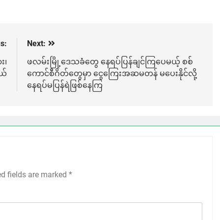
s:
Next:
း၊
ဖလမ်းမြို့ဒေသခံတွေ နေရပ်ပြန်ချင်ကြပေမယ့် စစ်
ယ်
ကောင်စီဂိတ်တွေမှာ ငွေကြေးအဆမတန် မပေးနိုင်လို့
နေရပ်မပြန်ရဲဖြစ်နေကြ
ed fields are marked
*