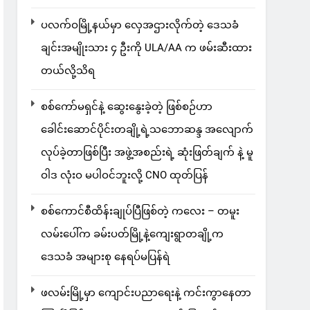
ပလက်ဝမြို့နယ်မှာ လှေအဌားလိုက်တဲ့ ဒေသခံ
ချင်းအမျိုးသား ၄ ဦးကို ULA/AA က ဖမ်းဆီးထား
တယ်လို့သိရ
စစ်ကော်မရှင်နဲ့ ဆွေးနွေးခဲ့တဲ့ ဖြစ်စဉ်ဟာ
ခေါင်းဆောင်ပိုင်းတချို့ရဲ့သဘောဆန္ဒ အလျောက်
လုပ်ခဲ့တာဖြစ်ပြီး အဖွဲ့အစည်းရဲ့ ဆုံးဖြတ်ချက် နဲ့ မူ
ဝါဒ လုံးဝ မပါဝင်ဘူးလို့ CNO ထုတ်ပြန်
စစ်ကောင်စီထိန်းချုပ်ပြီဖြစ်တဲ့ ကလေး – တမူး
လမ်းပေါ်က ခမ်းပတ်မြို့နဲ့ကျေးရွာတချို့က
ဒေသခံ အများစု နေရပ်မပြန်ရဲ
ဖလမ်းမြို့မှာ ကျောင်းပညာရေးနဲ့ ကင်းကွာနေတာ