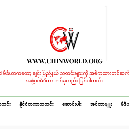
WWW.CHINWORLD.ORG
ld မီဒီယာကတော့ ချင်းပြည်နယ် သတင်းများကို အဓိကထားတင်ဆက်န
အဖွဲ့ဝင်မီဒီယာ တစ်ခုလည်း ဖြစ်ပါတယ်။
သတင်း
နိုင်ငံတကာသတင်း
ဆောင်းပါး
အင်တာဗျူး
မီဒီ