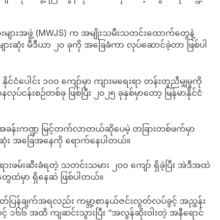
များအဖွဲ့ (MWJS) က အမျိုးသမီးသတင်းထောက်တွေနဲ့
အများဆုံး မီဒီယာ ၂၀ ခုကို အခြေခံကာ လုပ်ဆောင်ခဲ့တာ ဖြစ်ပါ
်ငံပေါင်း ၁၀၀ ကျော်မှာ ကျားမရေးရာ တန်းတူညီမျှမှုကို
်ငန်းစဉ်တစ်ခု ဖြစ်ပြီး ၂၀၂၅ ခုနှစ်မှာတော့ မြန်မာနိုင်ငံ
အခန်းကဏ္ဍ မြင့်တက်လာတယ်ဆိုပေမဲ့ တခြားတစ်ဖက်မှာ
ွားဆုံး အခြေအနေကို ရောက်နေပါတယ်။
ဖမ်းဆီးခံရတဲ့ သတင်းသမား ၂၀၀ ကျော် ရှိခဲ့ပြီး အဲဒီအထဲ
်တွေထဲမှာ ရှိနေဆဲ ဖြစ်ပါတယ်။
်ပြန်ချက်အရလည်း ကမ္ဘာ့စာနယ်ဇင်းလွတ်လပ်ခွင့် အညွှန်း
 အဆင့် ၁၆၆ အထိ ကျဆင်းသွားပြီး “အလွန်ဆိုးဝါးတဲ့ အနီရောင်