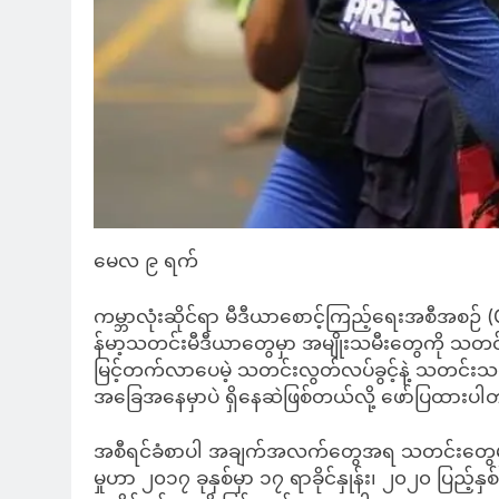
မေလ ၉ ရက်
ကမ္ဘာလုံးဆိုင်ရာ မီဒီယာစောင့်ကြည့်ရေးအစီအစဉ် 
န်မာ့သတင်းမီဒီယာတွေမှာ အမျိုးသမီးတွေကို 
မြင့်တက်လာပေမဲ့ သတင်းလွတ်လပ်ခွင့်နဲ့ သတင်းသမာ
အခြေအနေမှာပဲ ရှိနေဆဲဖြစ်တယ်လို့ ဖော်ပြထားပ
အစီရင်ခံစာပါ အချက်အလက်တွေအရ သတင်းတွေမှာ အ
မှုဟာ ၂၀၁၇ ခုနှစ်မှာ ၁၇ ရာခိုင်နှုန်း၊ ၂၀၂၀ ပြည့်နှ