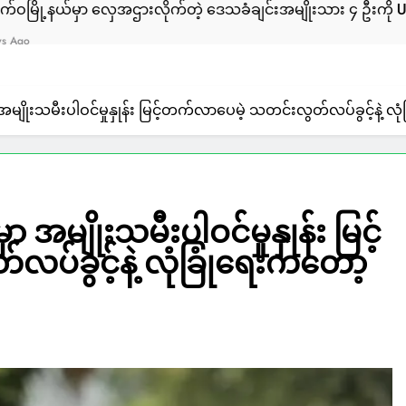
ေအဌားလိုက်တဲ့ ဒေသခံချင်းအမျိုးသား ၄ ဦးကို ULA/AA က ဖမ်းဆ
ိုးသမီးပါဝင်မှုနှုန်း မြင့်တက်လာပေမဲ့ သတင်းလွတ်လပ်ခွင့်နဲ့ လုံ
မျိုးသမီးပါဝင်မှုနှုန်း မြင့်
်ခွင့်နဲ့ လုံခြုံရေးကတော့