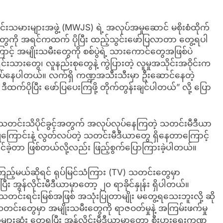
းသမားများအဖွဲ့ (MWJS) ရဲ့ အလုပ်အမှုဆောင် မစိုးစံထိုက်
ကို အရင်ကထက် ပိုပြီး ထည့်သွင်းဖော်ပြလာတာ တွေ့ရပါ
ာင့် အမျိုးသမီးတွေကို စစ်ပွဲရဲ့ သားကောင်တွေအဖြစ်ပဲ
သားတွေ၊ လူနည်းစုတွေနဲ့ ကွဲပြားတဲ့ လူမှုအသိုင်းအဝိုင်းက
ိုအပ်နေပါတယ်။ လက်ရှိ ကဏ္ဍအသီးသီးမှာ ဦးဆောင်နေတဲ့
က်ပိုပြီး ဖော်ပြပေးကြဖို့ တိုက်တွန်းချင်ပါတယ်” လို့ ပြော
သတင်းသိပိုင်ခွင့်အတွက် အလုပ်လုပ်နေကြတဲ့ သတင်းမီဒီယာ
ောင်းနဲ့ လွတ်လပ်တဲ့ သတင်းမီဒီယာတွေ ရှိနေတာကြောင့်
်ခဲ့တာ ဖြစ်တယ်လို့လည်း ဖြည့်စွက်ပြောကြားခဲ့ပါတယ်။
ြည့်မယ်ဆိုရင် ရုပ်မြင်သံကြား (TV) သတင်းတွေမှာ
နေပြီး အွန်လိုင်းမီဒီယာမှာတော့ ၂၀ ရာခိုင်နှုန်း ရှိပါတယ်။
ု သတင်းရင်းမြစ်အဖြစ် အသုံးပြုတာမျိုး မတွေ့ရသေးဘူးလို့ ဆို
သတင်းတွေမှာ အမျိုးသမီးတွေကို ရာဇဝတ်မှုနဲ့ အကြမ်းဖက်မှု
ားဆုံး တွေ့ရပြီး အွန်လိုင်းမီဒီယာမှာတော့ စီးပွားရေးကဏ္ဍ