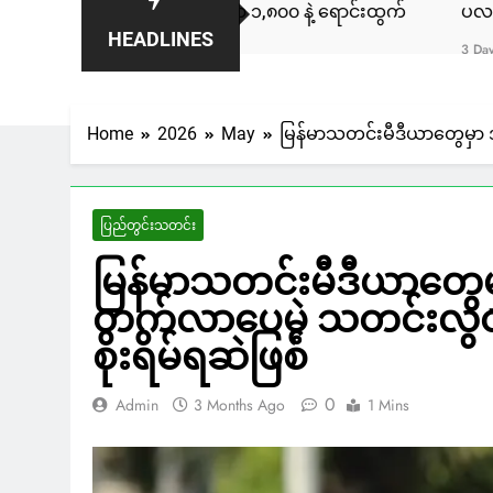
နေဒါမှာ ဒေါ်လာ ၁,၈၀၀ နဲ့ ရောင်းထွက်
ပလက်ဝမြို့နယ်မှာ လှ
HEADLINES
3 Days Ago
Home
2026
May
မြန်မာသတင်းမီဒီယာတွေမှာ အမျ
ပြည်တွင်းသတင်း
မြန်မာသတင်းမီဒီယာတွေမှာ အ
တက်လာပေမဲ့ သတင်းလွတ်လပ
စိုးရိမ်ရဆဲဖြစ်
0
Admin
3 Months Ago
1 Mins