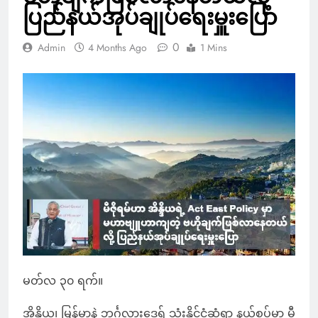
ပြည်နယ်အုပ်ချုပ်ရေးမှူးပြော
0
Admin
4 Months Ago
1 Mins
မတ်လ ၃၀ ရက်။
အိန္ဒိယ၊ မြန်မာနဲ့ ဘင်္ဂလားဒေ့ရှ် သုံးနိုင်ငံဆုံရာ နယ်စပ်မှာ မီ