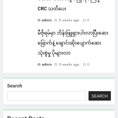
CRC သတိပေး
admin
2 weeks ago
0
မီဇိုရမ်မှာ ဘိန်းဖြူရှားပါးလာပြီးဆေး
ခြောက်နဲ့ ချောင်းဆိုးပျောက်ဆေး
သုံးစွဲမှု ပိုများလာ
admin
3 weeks ago
0
Search
SEARCH