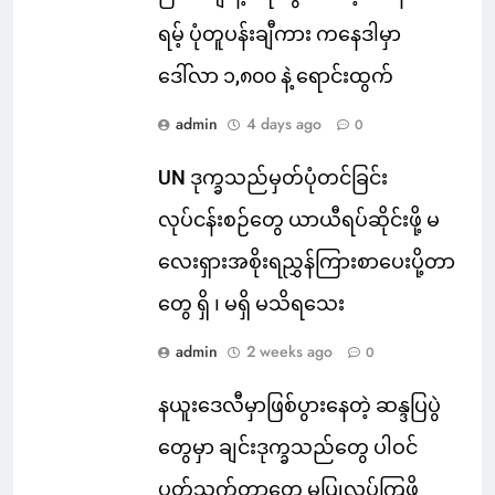
ရမ့် ပုံတူပန်းချီကား ကနေဒါမှာ
ဒေါ်လာ ၁,၈၀၀ နဲ့ ရောင်းထွက်
admin
4 days ago
0
UN ဒုက္ခသည်မှတ်ပုံတင်ခြင်း
လုပ်ငန်းစဉ်တွေ ယာယီရပ်ဆိုင်းဖို့ မ
လေးရှားအစိုးရညွှန်ကြားစာပေးပို့တာ
တွေ ရှိ ၊ မရှိ မသိရသေး
admin
2 weeks ago
0
နယူးဒေလီမှာဖြစ်ပွားနေတဲ့ ဆန္ဒပြပွဲ
တွေမှာ ချင်းဒုက္ခသည်တွေ ပါဝင်
ပတ်သက်တာတွေ မပြုလုပ်ကြဖို့