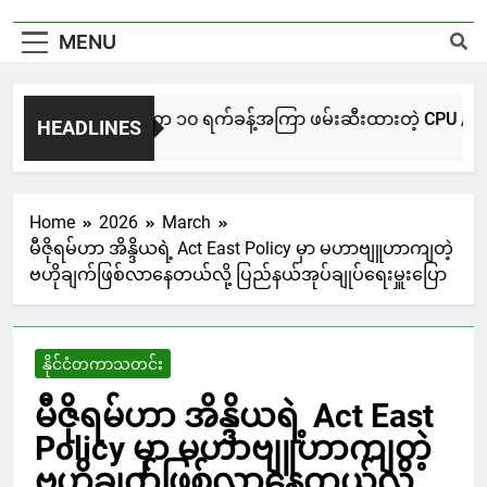
MENU
NUG မကွေးအဖွဲ့က ၁၀ ရက်ခန့်အကြာ ဖမ်းဆီးထားတဲ့ CPU / CPA တပ်ဖွ
HEADLINES
2 Hours Ago
Home
2026
March
မီဇိုရမ်ဟာ အိန္ဒိယရဲ့ Act East Policy မှာ မဟာဗျူဟာကျတဲ့
ဗဟိုချက်ဖြစ်လာနေတယ်လို့ ပြည်နယ်အုပ်ချုပ်ရေးမှူးပြော
နိုင်ငံတကာသတင်း
မီဇိုရမ်ဟာ အိန္ဒိယရဲ့ Act East
Policy မှာ မဟာဗျူဟာကျတဲ့
ဗဟိုချက်ဖြစ်လာနေတယ်လို့