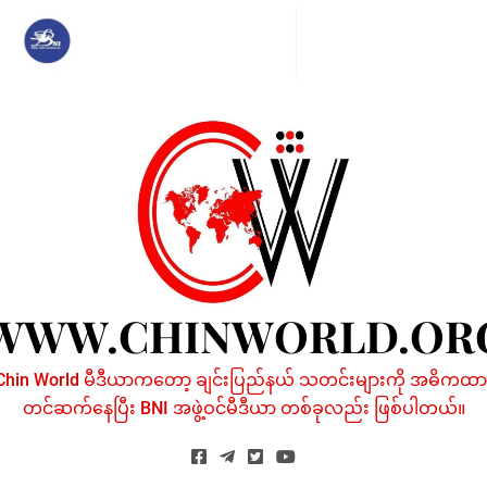
Skip
to
content
WWW.CHINWORLD.OR
Chin World မီဒီယာကတော့ ချင်းပြည်နယ် သတင်းများကို အဓိကထာ
တင်ဆက်နေပြီး BNI အဖွဲ့ဝင်မီဒီယာ တစ်ခုလည်း ဖြစ်ပါတယ်။