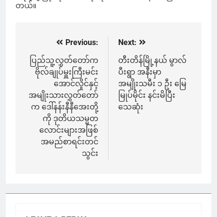
တယ်။
Previous:
Next:
Post
navigation
ပြည်သူ့လွှတ်တော်က
တီးတိန်မြို့နယ် မွာလ်
ဗိုလ်ချုပ်မှူးကြီးမင်း
ပီးရွာ အနီးမှာ
အောင်လှိုင်နှင့်
အမျိုးသမီး ၁ ဦး မြေ
အမျိုးသားလွှတ်တော်
မြုပ်မိုင်း နင်းမိပြီး
က ဒေါ်နန်းနီနီအေးတို့
သေဆုံး
ကို ဒုတိယသမ္မတ
လောင်းများအဖြစ်
အမည်စာရင်းတင်
သွင်း