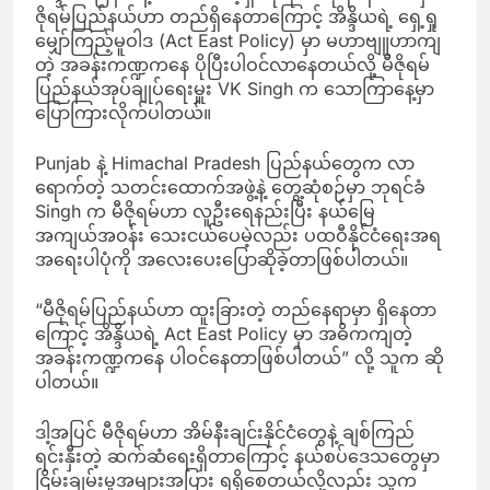
ဇိုရမ်ပြည်နယ်ဟာ တည်ရှိနေတာကြောင့် အိန္ဒိယရဲ့ ရှေ့ရှု
မျှော်ကြည့်မူဝါဒ (Act East Policy) မှာ မဟာဗျူဟာကျ
တဲ့ အခန်းကဏ္ဍကနေ ပိုပြီးပါဝင်လာနေတယ်လို့ မီဇိုရမ်
ပြည်နယ်အုပ်ချုပ်ရေးမှူး VK Singh က သောကြာနေ့မှာ
ပြောကြားလိုက်ပါတယ်။
Punjab နဲ့ Himachal Pradesh ပြည်နယ်တွေက လာ
ရောက်တဲ့ သတင်းထောက်အဖွဲ့နဲ့ တွေ့ဆုံစဉ်မှာ ဘုရင်ခံ
Singh က မီဇိုရမ်ဟာ လူဦးရေနည်းပြီး နယ်မြေ
အကျယ်အဝန်း သေးငယ်ပေမဲ့လည်း ပထဝီနိုင်ငံရေးအရ
အရေးပါပုံကို အလေးပေးပြောဆိုခဲ့တာဖြစ်ပါတယ်။
“မီဇိုရမ်ပြည်နယ်ဟာ ထူးခြားတဲ့ တည်နေရာမှာ ရှိနေတာ
ကြောင့် အိန္ဒိယရဲ့ Act East Policy မှာ အဓိကကျတဲ့
အခန်းကဏ္ဍကနေ ပါဝင်နေတာဖြစ်ပါတယ်” လို့ သူက ဆို
ပါတယ်။
ဒါ့အပြင် မီဇိုရမ်ဟာ အိမ်နီးချင်းနိုင်ငံတွေနဲ့ ချစ်ကြည်
ရင်းနှီးတဲ့ ဆက်ဆံရေးရှိတာကြောင့် နယ်စပ်ဒေသတွေမှာ
ငြိမ်းချမ်းမှုအများအပြား ရရှိစေတယ်လို့လည်း သူက