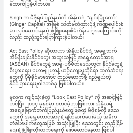
ထောက်ပြခဲ့ပါတယ်။
Singh က မီဇိုရမ်ပြည်နယ်ကို အိန္ဒိယရဲ့ “ချင်းမြို့တော်”
(Ginger Capital) အဖြစ် သတ်မှတ်ထားပုံနဲ့ ကဏ္ဍပေါင်းစုံ
မှာ လုပ်ဆောင်နေတဲ့ ဖွံ့ဖြိုးရေးစီမံကိန်းတွေအကြောင်းကို
လည်း ထည့်သွင်းပြောကြားခဲ့ပါတယ်။
Act East Policy ဆိုတာဟာ အိန္ဒိယနိုင်ငံရဲ့ အရှေ့ဘက်
အိမ်နီးချင်းနိုင်ငံတွေ၊ အထူးသဖြင့် အရှေ့တောင်အာရှ
(ASEAN) နိုင်ငံတွေနဲ့ အာရှ-ပစိဖိတ်ဒေသတွင်း နိုင်ငံတွေနဲ့
စီးပွားရေး၊ မဟာဗျူဟာနဲ့ ယဉ်ကျေးမှုဆိုင်ရာ ဆက်ဆံရေး
တွေကို ပိုမိုခိုင်မာအောင် တည်ဆောက်ဖို့ ရည်ရွယ်တဲ့
နိုင်ငံခြားရေးမူဝါဒတစ်ခု ဖြစ်ပါတယ်။
မူလက ကျင့်သုံးခဲ့တဲ့ “Look East Policy” ကို အဆင့်မြှင့်
တင်ပြီး ၂၀၁၄ ခုနှစ်မှာ စတင်ခဲ့တာဖြစ်ကာ၊ အိန္ဒိယရဲ့
အရှေ့မြောက်ဘက်ပြည်နယ်တွေဖြစ်တဲ့ မီဇိုရမ်လို ဒေသ
တွေကို အရှေ့တောင်အာရှနဲ့ ချိတ်ဆက်ပေးမယ့် အဓိက
တံခါးပေါက်တွေအဖြစ် အသုံးပြုပြီး ဒေသတွင်း တည်ငြိမ်
ရေးနဲ့ ဖွံ့ဖြိုးတိုးတက်ရေးကို ဖော်ဆောင်နေတာ ဖြစ်ပါ