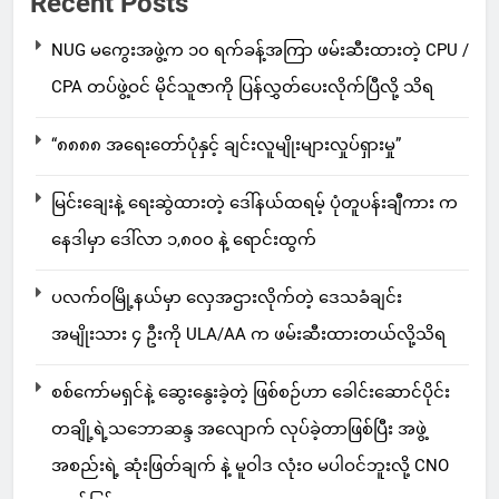
Recent Posts
NUG မကွေးအဖွဲ့က ၁၀ ရက်ခန့်အကြာ ဖမ်းဆီးထားတဲ့ CPU /
CPA တပ်ဖွဲ့ဝင် မိုင်သူဇာကို ပြန်လွှတ်ပေးလိုက်ပြီလို့ သိရ
“၈၈၈၈ အရေးတော်ပုံနှင့် ချင်းလူမျိုးများလှုပ်ရှားမှု”
မြင်းချေးနဲ့ ရေးဆွဲထားတဲ့ ဒေါ်နယ်ထရမ့် ပုံတူပန်းချီကား က
နေဒါမှာ ဒေါ်လာ ၁,၈၀၀ နဲ့ ရောင်းထွက်
ပလက်ဝမြို့နယ်မှာ လှေအဌားလိုက်တဲ့ ဒေသခံချင်း
အမျိုးသား ၄ ဦးကို ULA/AA က ဖမ်းဆီးထားတယ်လို့သိရ
စစ်ကော်မရှင်နဲ့ ဆွေးနွေးခဲ့တဲ့ ဖြစ်စဉ်ဟာ ခေါင်းဆောင်ပိုင်း
တချို့ရဲ့သဘောဆန္ဒ အလျောက် လုပ်ခဲ့တာဖြစ်ပြီး အဖွဲ့
အစည်းရဲ့ ဆုံးဖြတ်ချက် နဲ့ မူဝါဒ လုံးဝ မပါဝင်ဘူးလို့ CNO