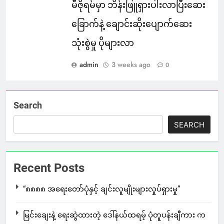
မီဇိုရမ်မှာ ဘိန်းဖြူရှားပါးလာပြီးဆေး
ခြောက်နဲ့ ချောင်းဆိုးပျောက်ဆေး
သုံးစွဲမှု ပိုများလာ
admin
3 weeks ago
0
Search
SEARCH
Recent Posts
“၈၈၈၈ အရေးတော်ပုံနှင့် ချင်းလူမျိုးများလှုပ်ရှားမှု”
မြင်းချေးနဲ့ ရေးဆွဲထားတဲ့ ဒေါ်နယ်ထရမ့် ပုံတူပန်းချီကား က