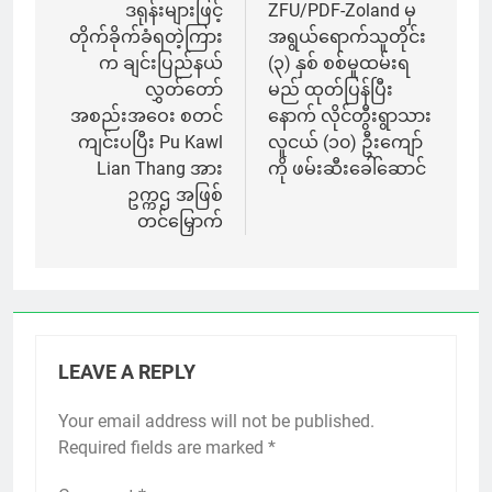
navigation
ဒရုန်းများဖြင့်
ZFU/PDF-Zoland မှ
တိုက်ခိုက်ခံရတဲ့ကြား
အရွယ်ရောက်သူတိုင်း
က ချင်းပြည်နယ်
(၃) နှစ် စစ်မှုထမ်းရ
လွှတ်တော်
မည် ထုတ်ပြန်ပြီး
အစည်းအဝေး စတင်
နောက် လိုင်တွီးရွာသား
ကျင်းပပြီး Pu Kawl
လူငယ် (၁၀) ဦးကျော်
Lian Thang အား
ကို ဖမ်းဆီးခေါ်ဆောင်
ဥက္ကဌ အဖြစ်
တင်မြှောက်
LEAVE A REPLY
Your email address will not be published.
Required fields are marked
*