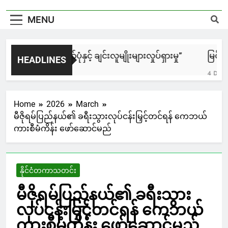
MENU
“၈၈၈၈ အရေးတော်ပုံနှင့် ချင်းလူမျိုးများလှုပ်ရှားမှု”
မြင်းချေ
HEADLINES
2 Hours Ago
4 Days Ag
Home
2026
March
မီဇိုရမ်ပြည်နယ်၏ ခရီးသွားလုပ်ငန်းမြှင့်တင်ရန် ကေဘယ်
ကားစီမံကိန်း ဖော်ဆောင်မည်
နိုင်ငံတကာသတင်း
မီဇိုရမ်ပြည်နယ်၏ ခရီးသွား
လုပ်ငန်းမြှင့်တင်ရန် ကေဘယ်
ကားစီမံကိန်း ဖော်ဆောင်မည်