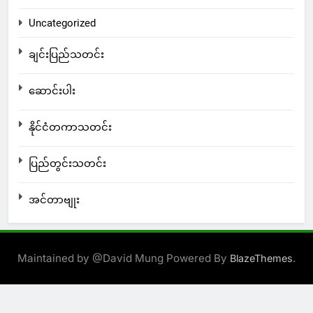
Uncategorized
ချင်းပြည်သတင်း
ဆောင်းပါး
နိုင်ငံတကာသတင်း
ပြည်တွင်းသတင်း
အင်တာဗျုး
Maintained by @David Mung Powered By
.
BlazeThemes