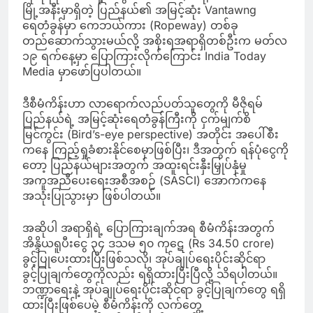
မြို့အနီးမှာရှိတဲ့ ပြည်နယ်၏ အမြင့်ဆုံး Vantawng
ရေတံခွန်မှာ ကေဘယ်ကား (Ropeway) တစ်ခု
တည်ဆောက်သွားမယ်လို့ အစိုးရအရာရှိတစ်ဦးက မတ်လ
၁၉ ရက်နေ့မှာ ပြောကြားလိုက်ကြောင်း India Today
Media မှာဖော်ပြပါတယ်။
ဒီစီမံကိန်းဟာ လာရောက်လည်ပတ်သူတွေကို မီဇိုရမ်
ပြည်နယ်ရဲ့ အမြင့်ဆုံးရေတံခွန်ကြီးကို ငှက်မျက်စိ
မြင်ကွင်း (Bird’s-eye perspective) အတိုင်း အပေါ်စီး
ကနေ ကြည့်ရှုခံစားနိုင်စေမှာဖြစ်ပြီး၊ ဒီအတွက် ရန်ပုံငွေကို
တော့ ပြည်နယ်များအတွက် အထူးရင်းနှီးမြှုပ်နှံမှု
အကူအညီပေးရေးအစီအစဉ် (SASCI) အောက်ကနေ
အသုံးပြုသွားမှာ ဖြစ်ပါတယ်။
အဆိုပါ အရာရှိရဲ့ ပြောကြားချက်အရ စီမံကိန်းအတွက်
အိန္ဒိယရူပီးငွေ ၃၄ ဒသမ ၅၀ ကုဋေ (Rs 34.50 crore)
ခွင့်ပြုပေးထားပြီးဖြစ်သလို၊ အုပ်ချုပ်ရေးပိုင်းဆိုင်ရာ
ခွင့်ပြုချက်တွေကိုလည်း ရရှိထားပြီးပြီလို့ သိရပါတယ်။
ဘဏ္ဍာရေးနဲ့ အုပ်ချုပ်ရေးပိုင်းဆိုင်ရာ ခွင့်ပြုချက်တွေ ရရှိ
ထားပြီးဖြစ်ပေမဲ့ စီမံကိန်းကို လက်တွေ့