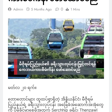
0
Admin
5 Months Ago
1 Mins
မတ်လ ၂၀ ရက်။
တောတောင်များ ထူထပ်စွာရှိတဲ့ အိန္ဒိယနိုင်ငံ၊ မီဇိုရမ်
ပြည်နယ်ရဲ့ ခရီးသွားလုပ်ငန်း အခြေခံအဆောက်အအုံတွေ
ကို ပိုမိုခိုင်မာစေဖို့အတွက် Serchhip ခရိုင်၊ Thenzawl