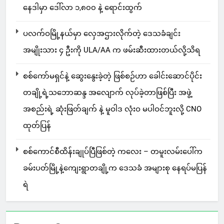
နေဒါမှာ ဒေါ်လာ ၁,၈၀၀ နဲ့ ရောင်းထွက်
ပလက်ဝမြို့နယ်မှာ လှေအဌားလိုက်တဲ့ ဒေသခံချင်း
အမျိုးသား ၄ ဦးကို ULA/AA က ဖမ်းဆီးထားတယ်လို့သိရ
စစ်ကော်မရှင်နဲ့ ဆွေးနွေးခဲ့တဲ့ ဖြစ်စဉ်ဟာ ခေါင်းဆောင်ပိုင်း
တချို့ရဲ့သဘောဆန္ဒ အလျောက် လုပ်ခဲ့တာဖြစ်ပြီး အဖွဲ့
အစည်းရဲ့ ဆုံးဖြတ်ချက် နဲ့ မူဝါဒ လုံးဝ မပါဝင်ဘူးလို့ CNO
ထုတ်ပြန်
စစ်ကောင်စီထိန်းချုပ်ပြီဖြစ်တဲ့ ကလေး – တမူးလမ်းပေါ်က
ခမ်းပတ်မြို့နဲ့ကျေးရွာတချို့က ဒေသခံ အများစု နေရပ်မပြန်
ရဲ