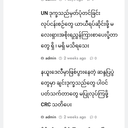
UN ဒုက္ခသည်မှတ်ပုံတင်ခြင်း
လုပ်ငန်းစဉ်တွေ ယာယီရပ်ဆိုင်းဖို့ မ
လေးရှားအစိုးရညွှန်ကြားစာပေးပို့တာ
တွေ ရှိ ၊ မရှိ မသိရသေး
admin
2 weeks ago
0
နယူးဒေလီမှာဖြစ်ပွားနေတဲ့ ဆန္ဒပြပွဲ
တွေမှာ ချင်းဒုက္ခသည်တွေ ပါဝင်
ပတ်သက်တာတွေ မပြုလုပ်ကြဖို့
CRC သတိပေး
admin
2 weeks ago
0