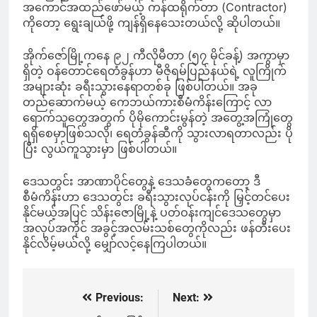
အကောင်အထည်ဖော်မယ့် ကန်ထရိုက်တာ (Contractor)
ကိုတော့ ရွေးချယ်ဖို့ ကျန်ရှိနေသေးတယ်လို့ ဆိုပါတယ်။
အိုက်ဇော်မြို့ကနေ ၉၂ ကီလိုမီတာ (၅၇ မိုင်ခန့်) အကွာမှာ
ရှိတဲ့ ဝန်တောင်ရေတံခွန်ဟာ မီဇိုရမ်ပြည်နယ်ရဲ့ လူကြိုက်
အများဆုံး ခရီးသွားနေရာတစ်ခု ဖြစ်ပါတယ်။ အခု
တည်ဆောက်မယ့် ကေဘယ်ကားစီမံကိန်းကြောင့် လာ
ရောက်သူတွေအတွက် ပိုမိုကောင်းမွန်တဲ့ အတွေ့အကြုံတွေ
ရရှိစေမှာဖြစ်သလို၊ ရေတံခွန်ဆီကို သွားလာရတာလည်း ပို
ပြီး လွယ်ကူသွားမှာ ဖြစ်ပါတယ်။
ဒေသတွင်း အာဏာပိုင်တွေနဲ့ ဒေသခံတွေကတော့ ဒီ
စီမံကိန်းဟာ ဒေသတွင်း ခရီးသွားလုပ်ငန်းကို မြှင့်တင်ပေး
နိုင်မယ့်အပြင် သိန်းဇောမြို့နဲ့ ပတ်ဝန်းကျင်ဒေသတွေမှာ
အလုပ်အကိုင် အခွင့်အလမ်းသစ်တွေကိုလည်း ဖန်တီးပေး
နိုင်လိမ့်မယ်လို့ မျှော်လင့်နေကြပါတယ်။
Previous:
Next:
Post