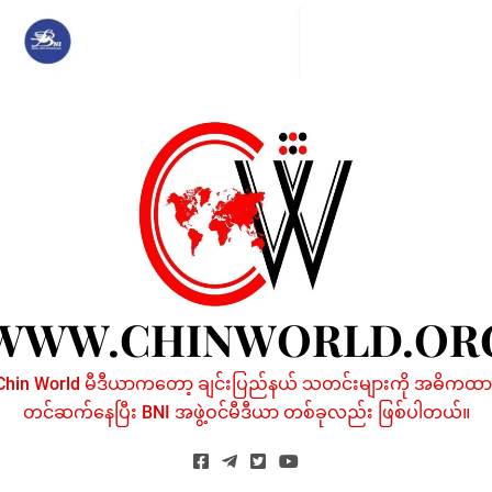
Skip
to
content
WWW.CHINWORLD.OR
Chin World မီဒီယာကတော့ ချင်းပြည်နယ် သတင်းများကို အဓိကထာ
တင်ဆက်နေပြီး BNI အဖွဲ့ဝင်မီဒီယာ တစ်ခုလည်း ဖြစ်ပါတယ်။