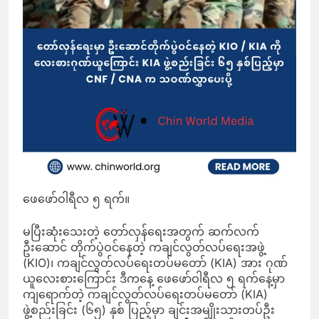
ဖေဖော်ဝါရီလ ၅ ရက်။
မပြီးဆုံးသေးတဲ့ တော်လှန်ရေးအတွက် ဆက်လက်
ဦးဆောင် တိုက်ပွဲဝင်နေတဲ့ ကချင်လွတ်လပ်ရေးအဖွဲ့
(KIO)၊ ကချင်လွတ်လပ်ရေးတပ်မတော် (KIA) အား ဂုဏ်
ယူလေးစားကြောင်း ဒီကနေ့ ဖေဖော်ဝါရီလ ၅ ရက်နေ့မှာ
ကျရောက်တဲ့ ကချင်လွတ်လပ်ရေးတပ်မတော် (KIA)
ဖွဲ့စည်းခြင်း (၆၅) နှစ် ပြည့်မှာ ချင်းအမျိုးသားတပ်ဦး