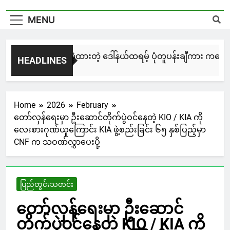
MENU
မြင်းချေးနဲ့ ရေးဆွဲထားတဲ့ ဒေါ်နယ်ထရမ့် ပုံတူပန်းချီကား ကနေဒါမှ
HEADLINES
17 Hours Ago
Home
2026
February
တော်လှန်ရေးမှာ ဦးဆောင်တိုက်ပွဲဝင်နေတဲ့ KIO / KIA ကို
လေးစားဂုဏ်ယူကြောင်း KIA ဖွဲ့စည်းခြင်း ၆၅ နှစ်ပြည့်မှာ
CNF က သဝဏ်လွှာပေးပို့
ပြည်တွင်းသတင်း
တော်လှန်ရေးမှာ ဦးဆောင်
တိုက်ပွဲဝင်နေတဲ့ KIO / KIA ကို