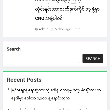
တိုင်းရင်းသားလက်နက်ကိုင် ၁၃ ဖွဲ့မှာ
CNO အဖွဲ့ပါဝင်
admin
5 days ago
0
Search
SEARCH
Recent Posts
မြင်းချေးနဲ့ ရေးဆွဲထားတဲ့ ဒေါ်နယ်ထရမ့် ပုံတူပန်းချီကား က
နေဒါမှာ ဒေါ်လာ ၁,၈၀၀ နဲ့ ရောင်းထွက်