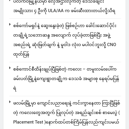
ပလက်ဝမြို့နယ်မှာ လှေအဌားလိုက်တဲ့ ဒေသခံချင်း
အမျိုးသား ၄ ဦးကို ULA/AA က ဖမ်းဆီးထားတယ်လို့သိရ
စစ်ကော်မရှင်နဲ့ ဆွေးနွေးခဲ့တဲ့ ဖြစ်စဉ်ဟာ ခေါင်းဆောင်ပိုင်း
တချို့ရဲ့သဘောဆန္ဒ အလျောက် လုပ်ခဲ့တာဖြစ်ပြီး အဖွဲ့
အစည်းရဲ့ ဆုံးဖြတ်ချက် နဲ့ မူဝါဒ လုံးဝ မပါဝင်ဘူးလို့ CNO
ထုတ်ပြန်
စစ်ကောင်စီထိန်းချုပ်ပြီဖြစ်တဲ့ ကလေး – တမူးလမ်းပေါ်က
ခမ်းပတ်မြို့နဲ့ကျေးရွာတချို့က ဒေသခံ အများစု နေရပ်မပြန်
ရဲ
ဖလမ်းမြို့မှာ ကျောင်းပညာရေးနဲ့ ကင်းကွာနေတာ ကြာပြီဖြစ်
တဲ့ ကလေးတွေအတွက် ပြုလုပ်တဲ့ အရည်ချင်းစစ် စာမေးပွဲ (
Placement Test )နောက်ထပ်တစ်ကြိမ်ပြန်လည်ကျင်းပမယ်