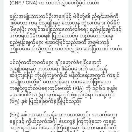
(CNF / CNA) က သဝဏ်လွှာပေးပို့်ခဲ့ပါတယ်။
ချင်းအမျိုးသားတပ်ဦးအနေဖြင့် မိမိတို့၏ ညီရင်းအစ်ကို
ဖြစ်သော ကချင်လူမျိုးနှင့် တော်လှန် တွဲလက်များ ပိုမိုခိုင်
မြဲစေပြီး ကချင်အမျိုးသားတော်လှန်ရေး ရည်မှန်းချက်နှင့်
ဖက်ဒရယ်ဒီမိုကရေစီ ပြည်ထောင်စု တည်ဆောက်ရေး
ရည်မှန်းချက်များ အောင်မြင်သည်အထိ အစွမ်းကုန်
ကြိုးပမ်းမယ်လို့လည်း သဝဏ်လွှာမှာ ဖော်ပြထားပါတယ်။
ပင်လုံကတိကဝတ်များ ချိုးဖောက်ခံရပြီးနောက်
လူမျိုးရေးနှင့် ဘာသာရေး ဖိနှိပ်မှုများကို တော်လှန်
ဆန့်ကျင်ပြီး ကိုယ့်ကြမ္မာကိုယ် ဖန်တီးရေးအတွက် ကချင်
အမျိုးသားတို့၏ တော်လှန်ရေး တပ်မတော်ဖြစ်သော
ကချင်လွတ်လပ်ရေးတပ်မတော် (KIA) ကို ၁၉၆၁ ခုနှစ်၊
ဖေဖော်ဝါရီလ (၅) ရက်နေ့တွင် ဖွဲ့စည်းခဲ့ရာ ယနေ့တွင်
(၆၅) နှစ် ပြည့်မြောက်ခဲ့ပြီဖြစ်သည်။
(၆၅) နှစ်တာ တော်လှန်ရေးကာလအတွင်း အသက်သွေး
ချွေးနှင့် ကိုယ်လက်အင်္ဂါ ပေးလှူခဲ့ ကြကုန်သော ကချင်
အာဇာနည် ခေါင်းဆောင်ကြီးများနှင့် ရဲဘော်အပေါင်းကို