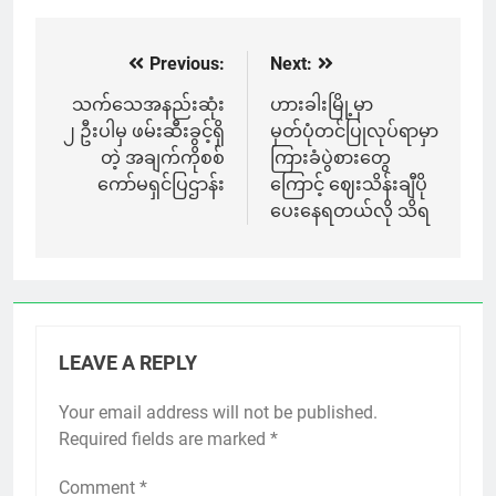
Previous:
Next:
Post
navigation
သက်သေအနည်းဆုံး
ဟားခါးမြို့မှာ
၂ ဦးပါမှ ဖမ်းဆီးခွင့်ရှိ
မှတ်ပုံတင်ပြုလုပ်ရာမှာ
တဲ့ အချက်ကိုစစ်
ကြားခံပွဲစားတွေ
ကော်မရှင်ပြဌာန်း
ကြောင့် ဈေးသိန်းချီပို
ပေးနေရတယ်လို သိရ
LEAVE A REPLY
Your email address will not be published.
Required fields are marked
*
Comment
*