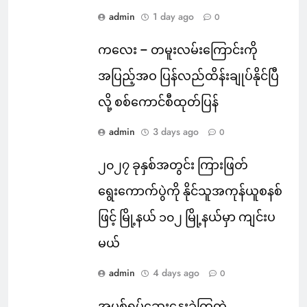
admin
1 day ago
0
ကလေး – တမူးလမ်းကြောင်းကို
အပြည့်အဝ ပြန်လည်ထိန်းချုပ်နိုင်ပြီ
လို့ စစ်ကောင်စီထုတ်ပြန်
admin
3 days ago
0
၂၀၂၇ ခုနှစ်အတွင်း ကြားဖြတ်
ရွေးကောက်ပွဲကို နိုင်သူအကုန်ယူစနစ်
ဖြင့် မြို့နယ် ၁၀၂ မြို့နယ်မှာ ကျင်းပ
မယ်
admin
4 days ago
0
အပစ်ရပ်ဆွေးနွေးခဲ့ကြတဲ့