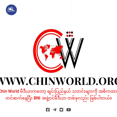
Skip
to
content
WWW.CHINWORLD.OR
Chin World မီဒီယာကတော့ ချင်းပြည်နယ် သတင်းများကို အဓိကထာ
တင်ဆက်နေပြီး BNI အဖွဲ့ဝင်မီဒီယာ တစ်ခုလည်း ဖြစ်ပါတယ်။