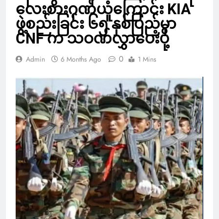
လေးစားဂုဏ်ယူကြောင်း KIA
ဖွဲ့စည်းခြင်း ၆၅ နှစ်ပြည့်မှာ
CNF က သဝဏ်လွှာပေးပို့
0
Admin
6 Months Ago
1 Mins