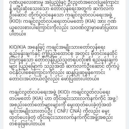
ဂုဏ်ယူလေးစားမှု အပြည့်ဖြင့် ဦးညွတ်အလေးပြုကြောင်း
နဲ့ မပြီးဆုံးသေးသော တော်လှန်ရေးအတွက် ဆက်လက်
ဦးဆောင် တိုက်ပွဲဝင်နေသော ကချင်လွတ်လပ်ရေးအဖွဲ့
(KIO)၊ ကချင်လွတ်လပ်ရေးတပ်မတော် (KIA) အား ဂုဏ်
ယူလေးစားပါကြောင်းကိုလည်း သဝဏ်လွှာမှာဖော်ပြထား
ပါတယ်။
KIO/KIA အနေဖြင့် ကချင်အမျိုးသားတော်လှန်ရေး
ရည်မှန်းချက်နှင့် ဤပြည်ထောင်စု အတွင်း မှီတင်းနေထိုင်
ကြကုန်သော တော်လှန်ပြည်သူတရပ်လုံး၏ ရည်မှန်းချက်
များ ပြည့်မြောက် သည့်အထိ ဆက်လက်ဦးဆောင် တိုက်ပွဲ
ဝင်နိုင်ပါစေကြောင်းကိုလည်း ဆန္ဒပြုဆုမွန်ကောင်း
တောင်းအပ်တယ်လို့လည်း ဖော်ပြထားပါတယ်။
ကချင်လွတ်လပ်ရေးအဖွဲ့ (KIO)၊ ကချင်လွတ်လပ်ရေး
တပ်မတော် (KIA) ဟာ တိုင်းရင်းသားလက်နက်ကိုင် အဖွ့ဲ
အစည်းတော်တော်များများကို မွေးထုတ်ပေးခဲ့တဲ့အထဲ
ချင်းအမျိုးသားတပ်ဦး ( CNF/ CNA) ကိုလည်း မွေး
ထုတ်ပေးခဲ့တဲ့ တိုင်းရင်းသားလက်နက်ကိုင်အဖွဲ့အစည်း
တစ်ခုဖြစ်ပါတယ်။