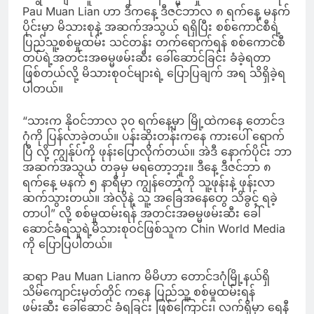
Pau Muan Lian ဟာ ဒီကနေ့ ဒီဇင်ဘာလ ၈ ရက်နေ့ မနက်
ပိုင်းမှာ မိသားစုနဲ့ အဆက်အသွယ် ရရှိပြီး စစ်ကောင်စီရဲ့
ပြည်သူ့စစ်မှုထမ်း သင်တန်း တက်ရောက်ရန် စစ်ကောင်စီ
တပ်ရဲ့အတင်းအဓမ္မဖမ်းဆီး ခေါ်ဆောင်ခြင်း ခံခဲ့ရတာ
ဖြစ်တယ်လို့ မိသားစုဝင်များရဲ့ ပြောပြချက် အရ သိရှိခဲ့ရ
ပါတယ်။
“သားက နိုဝင်ဘာလ ၃၀ ရက်နေ့မှာ မြို့ထဲကနေ တောင်ဒ
ဂုံကို ပြန်လာခဲ့တယ်။ ပန်းဆိုးတန်းကနေ ကားပေါ် ရောက်
ပြီ လို့ ကျွန်ုပ်ကို ဖုန်းပြောလိုက်တယ်။ အဲဒီ နောက်ပိုင်း ဘာ
အဆက်အသွယ် တခုမှ မရတော့ဘူး။ ဒီနေ့ ဒီဇင်ဘာ ၈
ရက်နေ့ မနက် ၅ နာရီမှာ ကျွန်တော့်ကို သူ့ဖုန်းနဲ့ ဖုန်းလာ
ဆက်သွားတယ်။ အဲလိုနဲ့ သူ့ အခြေအနေတွေ သိခွင့် ရခဲ့
တာပါ” လို့ စစ်မှုထမ်းရန် အတင်းအဓမ္မဖမ်းဆီး ခေါ်
ဆောင်ခံရသူရဲ့မိသားစုဝင်ဖြစ်သူက Chin World Media
ကို ပြောပြပါတယ်။
ဆရာ Pau Muan Lianက မိမိဟာ တောင်ဒဂုံမြို့နယ်ရှိ
သိမ်ကျောင်းမှတ်တိုင် ကနေ ပြည်သူ့ စစ်မှုထမ်းရန်
ဖမ်းဆီး ခေါ်ဆောင် ခံရခြင်း ဖြစ်ကြောင်း၊ လက်ရှိမှာ ရေနီ