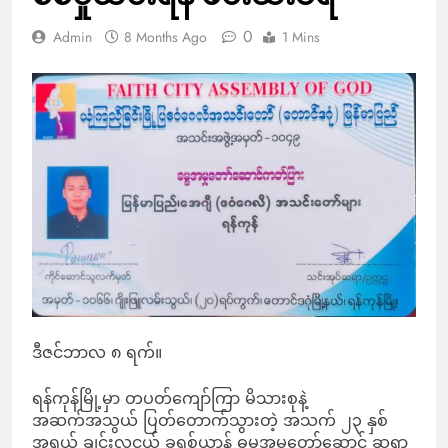
0
Admin
8 Months Ago
1 Mins
ဒီဇင်ဘာလ ၈ ရက်။
ရန်ကုန်မြို့မှာ တပတ်ကျော်ကြာ မိသားစုနဲ့
အဆက်အသွယ် ပြတ်တောက်သွားတဲ့ အသက် ၂၃ နှစ်
အရွယ် ချင်းလူငယ် ခရစ်ယာန် ဓမ္မအမှုတော်ဆောင် ဆရာ