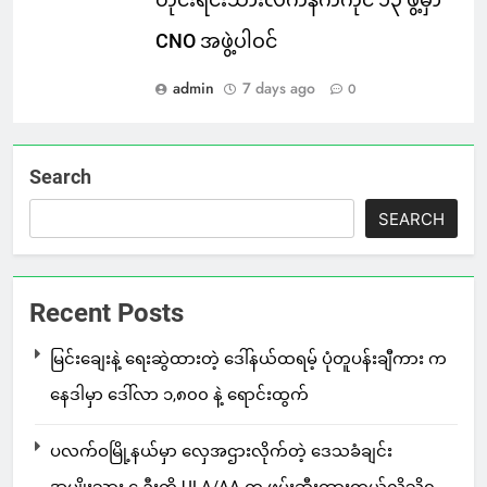
CNO အဖွဲ့ပါဝင်
admin
7 days ago
0
Search
SEARCH
Recent Posts
မြင်းချေးနဲ့ ရေးဆွဲထားတဲ့ ဒေါ်နယ်ထရမ့် ပုံတူပန်းချီကား က
နေဒါမှာ ဒေါ်လာ ၁,၈၀၀ နဲ့ ရောင်းထွက်
ပလက်ဝမြို့နယ်မှာ လှေအဌားလိုက်တဲ့ ဒေသခံချင်း
အမျိုးသား ၄ ဦးကို ULA/AA က ဖမ်းဆီးထားတယ်လို့သိရ