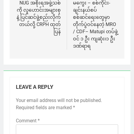
navigation
NUG အစိုးရအဖွဲ့သစ်
မကွေး – စစ်ကိုင်း-
ကို လူဟောင်းအများစု
ချင်းနယ်စပ်
နဲ့ ပြင်ဆင်ဖွဲ့စည်းလိုက်
စစ်ဆင်ရေးတွေမှာ
တယ်လို့ CRPH ထုတ်
တိုက်ပွဲဝင်နေတဲ့ MRO
ပြန်
/ CDF– Matupi တပ်ဖွဲ့
ဝင် ၁ ဦး ကျဆုံး၊၁ ဦး
ဒဏ်ရာရ
LEAVE A REPLY
Your email address will not be published.
Required fields are marked
*
Comment
*