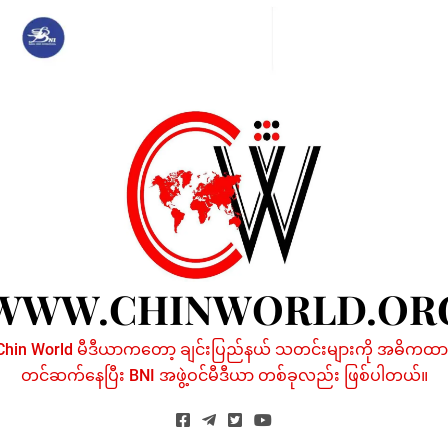
Skip
to
content
WWW.CHINWORLD.OR
Chin World မီဒီယာကတော့ ချင်းပြည်နယ် သတင်းများကို အဓိကထာ
တင်ဆက်နေပြီး BNI အဖွဲ့ဝင်မီဒီယာ တစ်ခုလည်း ဖြစ်ပါတယ်။