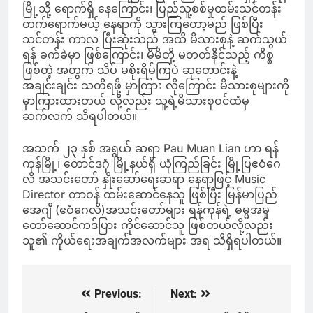
မြို့သို့ ရောက်ရှိ နေကြောင်း၊ ပြည်သူ့စစ်မှုထမ်းသင်တန်း
တက်ရောက်မယ့် နေရာကို သွားကြတော့မည် ဖြစ်ပြီး
သင်တန်း ကာလ ပြီးဆုံးသည် အထိ မိသားစုနဲ့ ဆက်သွယ်
ရန် ခက်ခဲမှာ ဖြစ်ကြောင်း၊ မိမိတို့ မတတ်နိုင်သည့် ကိစ္စ
ဖြစ်တဲ့ အတွက် သိပ် မစိုးရိမ်ကြပဲ ဆုတောင်းနဲ့
အချင်းချင်း သတိရဖို့ မှာကြား လိုကြောင်း မိသားစုများကို
မှာကြားထားတယ် လို့လည်း သူ့ရဲ့မိသားစုဝင်ထံမှ
ဆက်လက် သိရပါတယ်။
အသက် ၂၃ နှစ် အရွယ် ဆရာ Pau Muan Lian ဟာ ရန်
ကုန်မြို့၊ တောင်ဒဂုံ မြို့နယ်ရှိ ယုံကြည်ခြင်း မြို့ပြဧဝံဂေ
လိ အသင်းတော် နှိုးဆော်ရေးဆရာ နေရာဖြင့် Music
Director တာဝန် ထမ်းဆောင်နေသူ ဖြစ်ပြီး မြန်မာပြည်
အေဂျီ (ဧဝံဂေလိ)အသင်းတော်များ ရန်ကုန်ရဲ့ ဓမ္မအမှု
တော်ဆောင်ကဒ်ပြား ကိုင်ဆောင်သူ ဖြစ်တယ်လို့လည်း
သူ၏ ကိုယ်ရေးအချက်အလက်များ အရ သိရှိရပါတယ်။
Previous:
Next:
Post