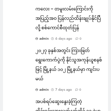
ကလေး – တမူးလမ်းကြောင်းကို
အပြည့်အဝ ပြန်လည်ထိန်းချုပ်နိုင်ပြီ
လို့ စစ်ကောင်စီထုတ်ပြန်
admin
6 days ago
0
၂၀၂၇ ခုနှစ်အတွင်း ကြားဖြတ်
ရွေးကောက်ပွဲကို နိုင်သူအကုန်ယူစနစ်
ဖြင့် မြို့နယ် ၁၀၂ မြို့နယ်မှာ ကျင်းပ
မယ်
admin
7 days ago
0
အပစ်ရပ်ဆွေးနွေးခဲ့ကြတဲ့
တိုင်းရင်းသားလက်နက်ကိုင် ၁၃ ဖွဲ့မှာ