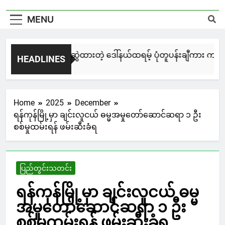
MENU
မြင်းချေးနဲ့ ရေးဆွဲထားတဲ့ ဒေါ်နယ်ထရမ့် ပုံတူပန်းချီကား ကနေဒါ
HEADLINES
3 Days Ago
Home
2025
December
ရန်ကုန်မြို့မှာ ချင်းလူငယ် ဓမ္မအမှုတော်ဆောင်ဆရာ ၁ ဦး
စစ်မှုထမ်းရန် ဖမ်းဆီးခံရ
ပြည်တွင်းသတင်း
ရန်ကုန်မြို့မှာ ချင်းလူငယ် ဓမ္မ
အမှုတော်ဆောင်ဆရာ ၁ ဦး
စစ်မှုထမ်းရန် ဖမ်းဆီးခံရ