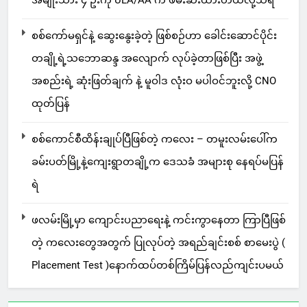
စစ်ကော်မရှင်နဲ့ ဆွေးနွေးခဲ့တဲ့ ဖြစ်စဉ်ဟာ ခေါင်းဆောင်ပိုင်း
တချို့ရဲ့သဘောဆန္ဒ အလျောက် လုပ်ခဲ့တာဖြစ်ပြီး အဖွဲ့
အစည်းရဲ့ ဆုံးဖြတ်ချက် နဲ့ မူဝါဒ လုံးဝ မပါဝင်ဘူးလို့ CNO
ထုတ်ပြန်
စစ်ကောင်စီထိန်းချုပ်ပြီဖြစ်တဲ့ ကလေး – တမူးလမ်းပေါ်က
ခမ်းပတ်မြို့နဲ့ကျေးရွာတချို့က ဒေသခံ အများစု နေရပ်မပြန်
ရဲ
ဖလမ်းမြို့မှာ ကျောင်းပညာရေးနဲ့ ကင်းကွာနေတာ ကြာပြီဖြစ်
တဲ့ ကလေးတွေအတွက် ပြုလုပ်တဲ့ အရည်ချင်းစစ် စာမေးပွဲ (
Placement Test )နောက်ထပ်တစ်ကြိမ်ပြန်လည်ကျင်းပမယ်