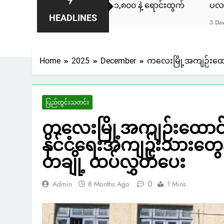
ကနေဒါမှာ ဒေါ်လာ ၁,၈၀၀ နဲ့ ရောင်းထွက်
ပလက်ဝမြို့နယ်မှာ လ
HEADLINES
3 Days Ago
Home
2025
December
ကလေးမြို့အကျဉ်းထောင
ပြည်တွင်းသတင်း
ကလေးမြို့အကျဉ်းထောင
နိုင်ငံရေးအကျဉ်းသားတွေန
တချို့ ထပ်လွှတ်ပေး
0
Admin
8 Months Ago
1 Mins