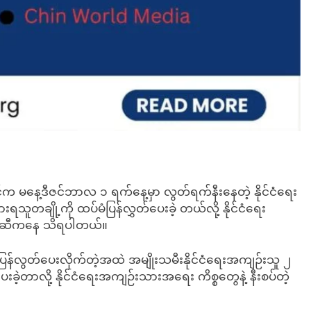
င်က မနေ့ဒီဇင်ဘာလ ၁ ရက်နေ့မှာ လွတ်ရက်နီးနေတဲ့ နိုင်ငံရေး
ူတချို့ကို ထပ်မံပြန်လွှတ်ပေးခဲ့ တယ်လို့ နိုင်ငံရေး
တွေဆီကနေ သိရပါတယ်။
်လွတ်ပေးလိုက်တဲ့အထဲ အမျိုးသမီးနိုင်ငံရေးအကျဉ်းသူ ၂
ပေးခဲ့တာလို့ နိုင်ငံရေးအကျဉ်းသားအရေး ကိစ္စတွေနဲ့ နီးစပ်တဲ့