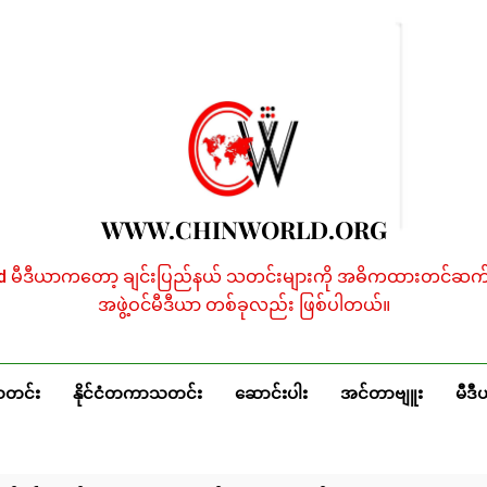
WWW.CHINWORLD.ORG
ld မီဒီယာကတော့ ချင်းပြည်နယ် သတင်းများကို အဓိကထားတင်ဆက်န
အဖွဲ့ဝင်မီဒီယာ တစ်ခုလည်း ဖြစ်ပါတယ်။
သတင်း
နိုင်ငံတကာသတင်း
ဆောင်းပါး
အင်တာဗျူး
မီဒီ