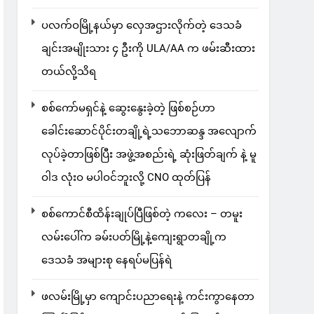
ပလက်ဝမြို့နယ်မှာ လှေအဌားလိုက်တဲ့ ဒေသခံ
ချင်းအမျိုးသား ၄ ဦးကို ULA/AA က ဖမ်းဆီးထား
တယ်လို့သိရ
စစ်ကော်မရှင်နဲ့ ဆွေးနွေးခဲ့တဲ့ ဖြစ်စဉ်ဟာ
ခေါင်းဆောင်ပိုင်းတချို့ရဲ့သဘောဆန္ဒ အလျောက်
လုပ်ခဲ့တာဖြစ်ပြီး အဖွဲ့အစည်းရဲ့ ဆုံးဖြတ်ချက် နဲ့ မူ
ဝါဒ လုံးဝ မပါဝင်ဘူးလို့ CNO ထုတ်ပြန်
စစ်ကောင်စီထိန်းချုပ်ပြီဖြစ်တဲ့ ကလေး – တမူး
လမ်းပေါ်က ခမ်းပတ်မြို့နဲ့ကျေးရွာတချို့က
ဒေသခံ အများစု နေရပ်မပြန်ရဲ
ဖလမ်းမြို့မှာ ကျောင်းပညာရေးနဲ့ ကင်းကွာနေတာ