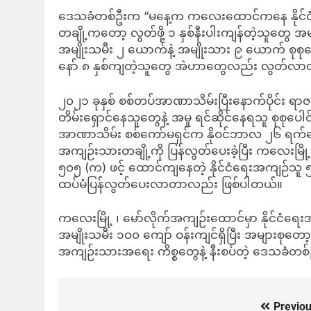
ဒေသခံတစ်ဦးက “မနေ့က ကလေးထောင်ကနေ နိုင်ငံရ
တချို့ကတော့ လွတ်ဖို့ ၁ နှစ်နီးပါးကျန်တဲ့သူတွေ အ
အမျိုးသမီး ၂ ယောက်နဲ့ အမျိုးသား ၉ ယောက် စုစ
နော် ၈ နှစ်ကျတဲ့သူတွေ အဲဟာတွေလည်း လွတ်လာတ
၂၀၂၁ ခုနှစ် စစ်တပ်အာဏာသိမ်းပြီးနောက်ပိုင်း 
တိမ်းရှောင်နေသူတွေနဲ့ အမှု ရင်ဆိုင်နေရသူ စုစုပေါင်
အာဏာသိမ်း စစ်ကော်မရှင်က နိုဝင်ဘာလ ၂၆ ရက်နေ့မှ
အကျဉ်းသားတချို့ကို ပြန်လွတ်ပေးခဲ့ပြီး ကလေးမြ
၅၀၅ (က) ဖင့် ထောင်ကျနေတဲ့ နိုင်ငံရေးအကျဉ်သူ ၅
ထပ်မံပြန်လွတ်ပေးလာတာလည်း ဖြစ်ပါတယ်။
ကလေးမြို့ ၊ မော်လိုက်အကျဉ်းထောင်မှာ နိုင်ငံရေးအ
အမျိုးသမီး ၁၀၀ ကျော် ဝန်းကျင်ရှိပြီး အများစုတော
အကျဉ်းသားအရေး ကိစ္စတွေနဲ့ နီးစပ်တဲ့ ဒေသခံတ
Previou
Post