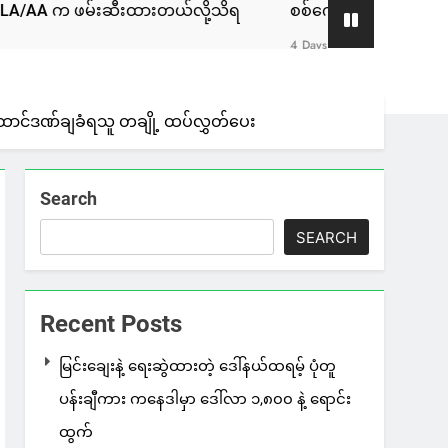
ဆီးထားတယ်လို့သိရ
စစ်ကော်မရှင်နဲ့ ဆွေးနွေးခဲ့တဲ့ ဖြစ်စဉ်ဟ
4 Days Ago
ောင်ဒဏ်ချခံရသူ တချို့ ထပ်လွှတ်ပေး
Search
SEARCH
Recent Posts
မြင်းချေးနဲ့ ရေးဆွဲထားတဲ့ ဒေါ်နယ်ထရမ့် ပုံတူ
ပန်းချီကား ကနေဒါမှာ ဒေါ်လာ ၁,၈၀၀ နဲ့ ရောင်း
ထွက်