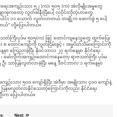
ေးအကျဉ်းသား ၅၂ (က)၊ ၅၀၅ (က) အဲလိုမျိုးအမှုတွေ
များစုကတော့ လွတ်ခါနီးပြီပေါ့ လပိုင်းလိုတဲ့ဟာတွေ
ုပေါင်း ၁၁ ယောက် လွတ်လာတယ် တချို့က ဖောက်ခွဲ ၅ ပေါ့
ယ်” လို့ပြောပါတယ်။
ရာဇသတ်ကြီးပုဒ်မ ၅၀၅(က) ဖြင့် ထောင်ကျနေသူတွေ ထွက်ပြေး
း ၈ ထောင်ကျော်ကို လွတ်ငြိမ်းခွင့် ၊ အမှုပိတ်သိမ်းကြောင်းကို
ာ ကြေညာခဲ့ပြီး နိုဝင်ဘာလ ၂၇ ရက်နေ့မှာ နိုင်ငံရေး
ို့ ၊ မော်လိုက်အကျဉ်းထောင်ကနေတော့ ရာဇသတ်ကြီး ပုဒ်မ
 ဦး သာပြန်လွတ်လာခဲ့ပြီး မနေ့ ဒီဇင်ဘာလ ၁ ရက်နေ့မှာ
ကျဉ်းသား ၅၀၀ ကျော်ရှိပြီး အဲဒီမှာ အမျိုးသား ၄၀၀ ကျော်နဲ့
့ ပြန်မလွတ်လာနိုင်သေးတဲ့ကြောင်းကိုလည်း နိုင်ငံရေး
စ်ဦးက ပြောပါတယ်။
s:
Next: