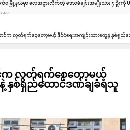
ှေအဌားလိုက်တဲ့ ဒေသခံချင်းအမျိုးသား ၄ ဦးကို ULA/AA က ဖမ်း
်က လွတ်ရက်စေ့တော့မယ့် နိုင်ငံရေးအကျဉ်းသားတွေနဲ့ နှစ်ရှည်ထ
်က လွတ်ရက်စေ့တော့မယ့်
ဲ့ နှစ်ရှည်ထောင်ဒဏ်ချခံရသူ