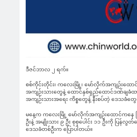
ဒီဇင်ဘာလ ၂ ရက်။
စစ်ကိုင်းတိုင်း၊ ကလေးမြို့၊ မော်လိုက်အကျဉ်းထော
အကျဉ်းသားတွေနဲ့ ထောင်နှစ်ရှည်ထောင်ဒဏ်ချခံထားရသ
အကျဉ်းသားအရေး ကိစ္စတွေနဲ့ နီးစပ်တဲ့ ဒေသခံ
မနေ့က ကလေးမြို့ မော်လိုက်အကျဉ်းထောင်ကနေ ပြန
ဦးနဲ့ အမျိုးသား ၉ ဦး စုစုပေါင်း ၁၁ ဦးကို ပြန်လွတ်
ဒေသခံတစ်ဦးက ပြောပါတယ်။