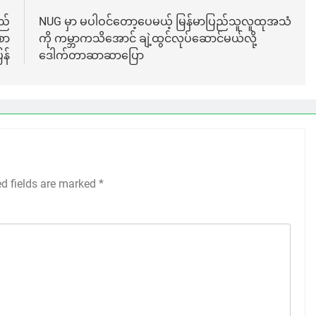
ည်
NUG မှာ မပါဝင်တော့ပေမယ့် မြန်မာပြည်သူလူထုအသံ
စာ
ကို ကမ္ဘာကသိအောင် ချဲ့ထွင်လုပ်ဆောင်မယ်လို့
ြန်
ဒေါက်တာဆာဆာပြော
ed fields are marked
*