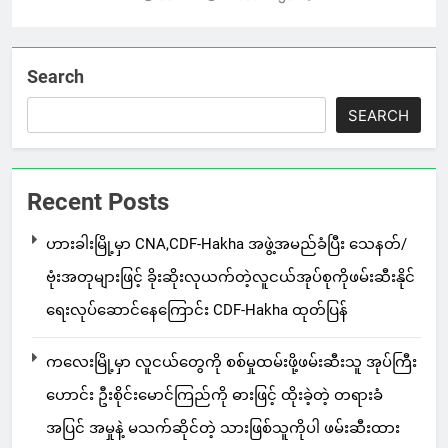
Search
SEARCH
Recent Posts
ဟားခါးမြို့မှာ CNA,CDF-Hakha အဖွဲ့အမည်ခံပြီး သေနတ်/
ဗုံးအတုများဖြင့် ခိုးဆိုးလုယက်တဲ့လူငယ်အုပ်စုကိုဖမ်းဆီးနိုင်
ရေးလုပ်ဆောင်နေကြောင်း CDF-Hakha ထုတ်ပြန်
ကလေးမြို့မှာ လူငယ်တွေကို စစ်မှုထမ်းဖို့ဖမ်းဆီးသူ အုပ်ကြီး
ဟောင်း ဦးစိုင်းမောင်ကြည်ကို ဓားဖြင့် ထိုးခဲ့တဲ့ တရားခံ
အပြင် အမှုနဲ့ မသက်ဆိုင်တဲ့ သားဖြစ်သူကိုပါ ဖမ်းဆီးထား