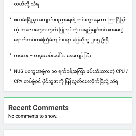
တယ်လို့ သိရ
ဖလမ်းမြို့မှာ ကျောင်းပညာရေးနဲ့ ကင်းကွာနေတာ ကြာပြီဖြစ်
တဲ့ ကလေးတွေအတွက် ပြုလုပ်တဲ့ အရည်ချင်းစစ် စာမေးပွဲ
နောက်ထပ်တစ်ကြိမ်ကျင်းပရာ ဖြေဆိုသူ ၂၀၅ ဦးရှိ
ကလေး – တမူးလမ်းပေါ်က နေကျော်ကြီး
NUG မကွေးအဖွဲ့က ၁၀ ရက်ခန့်အကြာ ဖမ်းဆီးထားတဲ့ CPU /
CPA တပ်ဖွဲ့ဝင် မိုင်သူဇာကို ပြန်လွှတ်ပေးလိုက်ပြီလို့ သိရ
Recent Comments
No comments to show.