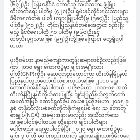
(၆၇၂)ဦး၊ မြန်မာနိုင်ငံ တောင်သူ လယ်သမား ဖွံ့ဖြိုး
တိုးတက်ရေး ပါတီမှ (၄၂၈)ဦး၊ ရှမ်းနှင့်တိုင်းရင်းသားများ
ဒီမိုကရက်တစ် ပါတီ (ကျားဖြူပါတီ)မှ (၅၈၄)ဦး၊ ပြည်သူ့
ပါတီမှ (၅၁၂)ဦး၊ တိုင်း/ပြည်နယ်တစ်ခုအတွင်း စည်းရုံး
မည့် နိုင်ငံရေးပါတီ ၅၁ ပါတီမှ (၉၆၀)ဦးနှင့်
တစ်သီးပုဂ္ဂလအဖြစ် (၉၅)ဦးတို့ဖြစ်ကြောင်း တွေ့ရှိရပါ
တယ်။
ပူးဇိုဇမ်ဟာ နာမည်ကျော်ကာတွန်းဆရာတစ်ဦးလည်းဖြစ်
ကာ ၂၀၁၀ ရွေး ကောက်ပွဲမှာ ချင်းအမျိုးသား
ပါတီ(CNP)ကိုဦး ဆောင်တည်ထောင်ကာ တီးတိန်မြို့နယ်
ပြည်နယ်လွှတ်တော်ကိုယ်စားလှယ်အဖြစ် ၂၀၁၀ ရွေး
ကောက်ပွဲအနိုင်ရခဲ့ပါတယ်။ ပူးဇိုဇမ်ဟာ ၂၀၁၁-၁၅ အထိ
တီးတိန်မြို့နယ်ကိုယ်စားပြုပြီး ချင်းပြည်နယ်လွှတ်တော်
အမတ်အဖြစ် ဆောင်ရွက်ခဲ့ပါတယ်။ ပူးဇိုဇမ်ဟာ ၂၀၁၅ ခု
နှစ် တနိုင်ငံလုံးပစ်ခတ်တိုက်ခိုက်မှုရပ်စဲ ရေး သ ဘောတူ
စာချုပ်(NCA) အခမ်းအနားမှာလည်း အသိသက်သေ
အဖြစ်ပါဝင်ခဲ့ပါတယ်။ ထို့နောက် ချင်းပါတီများ
ပေါင်းစည်း ရေးမှာပါဝင်ခဲ့ပြီး ၂၀၂၀ ရွေး ကောက်ပွဲမှာ
ချင်း ၃ ပါတီ ပေါင်းစည်းထားတဲ့ ချင်းအမျိုးသားဒီမိုကရေ