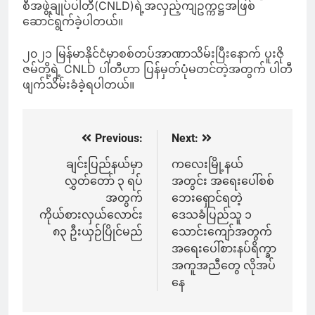
စီအဖွဲ့ချုပ်ပါတီ(CNLD)ရဲ့အလှည့်ကျဥက္ကဋ္ဌအဖြစ်
ဆောင်ရွက်ခဲ့ပါတယ်။
၂၀၂၁ မြန်မာနိုင်ငံမှာစစ်တပ်အာဏာသိမ်းပြီးနောက် ပူးဇို
ဇမ်တို့ရဲ့ CNLD ပါတီဟာ ပြန်မှတ်ပုံမတင်တဲ့အတွက် ပါတီ
ဖျက်သိမ်းခံခဲ့ရပါတယ်။
Previous:
Next:
Post
navigation
ချင်းပြည်နယ်မှာ
ကလေးမြို့နယ်
လွှတ်တော် ၃ ရပ်
အတွင်း အရေးပေါ်စစ်
အတွက်
ဘေးရှောင်ရတဲ့
ကိုယ်စားလှယ်လောင်း
ဒေသခံပြည်သူ ၁
၈၃ ဦးယှဉ်ပြိုင်မည်
သောင်းကျော်အတွက်
အရေးပေါ်စားနပ်ရိက္ခာ
အကူအညီတွေ လိုအပ်
နေ