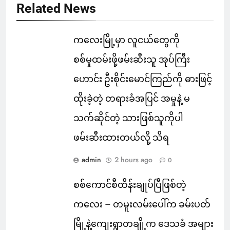
Related News
ကလေးမြို့မှာ လူငယ်တွေကို
စစ်မှုထမ်းဖို့ဖမ်းဆီးသူ အုပ်ကြီး
ဟောင်း ဦးစိုင်းမောင်ကြည်ကို ဓားဖြင့်
ထိုးခဲ့တဲ့ တရားခံအပြင် အမှုနဲ့ မ
သက်ဆိုင်တဲ့ သားဖြစ်သူကိုပါ
ဖမ်းဆီးထားတယ်လို့ သိရ
admin
2 hours ago
0
စစ်ကောင်စီထိန်းချုပ်ပြီဖြစ်တဲ့
ကလေး – တမူးလမ်းပေါ်က ခမ်းပတ်
မြို့နဲ့ကျေးရွာတချို့က ဒေသခံ အများ