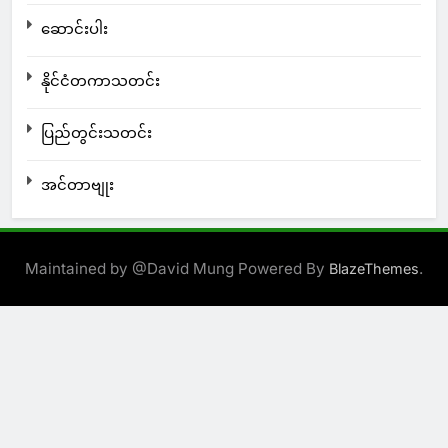
ဆောင်းပါး
နိုင်ငံတကာသတင်း
ပြည်တွင်းသတင်း
အင်တာဗျုး
Maintained by @David Mung Powered By
.
BlazeThemes