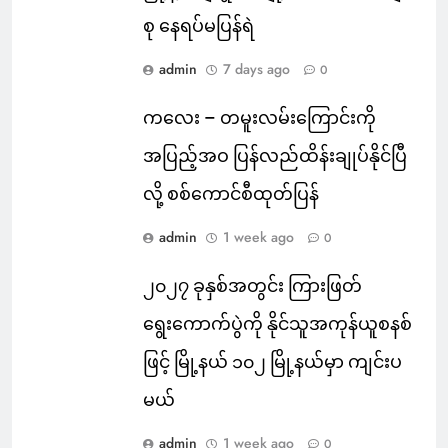
စု နေရပ်မပြန်ရဲ
admin
7 days ago
0
ကလေး – တမူးလမ်းကြောင်းကို
အပြည့်အဝ ပြန်လည်ထိန်းချုပ်နိုင်ပြီ
လို့ စစ်ကောင်စီထုတ်ပြန်
admin
1 week ago
0
၂၀၂၇ ခုနှစ်အတွင်း ကြားဖြတ်
ရွေးကောက်ပွဲကို နိုင်သူအကုန်ယူစနစ်
ဖြင့် မြို့နယ် ၁၀၂ မြို့နယ်မှာ ကျင်းပ
မယ်
admin
1 week ago
0