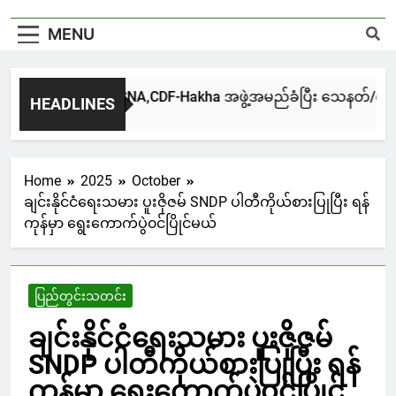
MENU
ဟားခါးမြို့မှာ CNA,CDF-Hakha အဖွဲ့အမည်ခံပြီး သေနတ်/ဗုံးအတ
HEADLINES
1 Hour Ago
Home
2025
October
ချင်းနိုင်ငံရေးသမား ပူးဇိုဇမ် SNDP ပါတီကိုယ်စားပြုပြီး ရန်
ကုန်မှာ ရွေးကောက်ပွဲ၀င်ပြိုင်မယ်
ပြည်တွင်းသတင်း
ချင်းနိုင်ငံရေးသမား ပူးဇိုဇမ်
SNDP ပါတီကိုယ်စားပြုပြီး ရန်
ကုန်မှာ ရွေးကောက်ပွဲ၀င်ပြိုင်