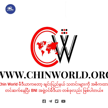
Skip
to
content
WWW.CHINWORLD.OR
Chin World မီဒီယာကတော့ ချင်းပြည်နယ် သတင်းများကို အဓိကထာ
တင်ဆက်နေပြီး BNI အဖွဲ့ဝင်မီဒီယာ တစ်ခုလည်း ဖြစ်ပါတယ်။