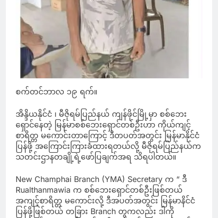
စက်တင်ဘာလ ၁၉ ရက်။
အိန္ဒိယနိုင်ငံ ၊ မီဇိုရမ်ပြည်နယ် ကျန်ဖိုင်မြို့မှာ စစ်ဘေး
ရှောင်နေတဲ့ မြန်မာစစ်ဘေးရှောင်တစ်ဦးဟာ ကိုယ်ကျင့်
စာရိတ္တ မကောင်းတာကြောင့် ဒီတပတ်အတွင်း မြန်မာနိုင်ငံ
ပြန်ဖို့ အကြောင်းကြားခံထားရတယ်လို့ မီဇိုရမ်ပြည်နယ်က
သတင်းဌာနတချို့ရဲ့ဖော်ပြချက်အရ သိရပါတယ်။
New Champhai Branch (YMA) Secretary က “ ဒီ
Rualthanmawia က စစ်ဘေးရှောင်တစ်ဦးဖြစ်တယ်
အကျင့်စာရိတ္တ မကောင်းလို့ ဒီအပတ်အတွင်း မြန်မာနိင်ငံ
ပြန်ဖို့ဖြစ်တယ် တခြား Branch တွကလည်း ဒါကို