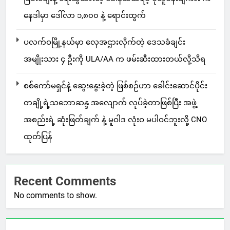
နေဒါမှာ ဒေါ်လာ ၁,၈၀၀ နဲ့ ရောင်းထွက်
ပလက်ဝမြို့နယ်မှာ လှေအဌားလိုက်တဲ့ ဒေသခံချင်း
အမျိုးသား ၄ ဦးကို ULA/AA က ဖမ်းဆီးထားတယ်လို့သိရ
စစ်ကော်မရှင်နဲ့ ဆွေးနွေးခဲ့တဲ့ ဖြစ်စဉ်ဟာ ခေါင်းဆောင်ပိုင်း
တချို့ရဲ့သဘောဆန္ဒ အလျောက် လုပ်ခဲ့တာဖြစ်ပြီး အဖွဲ့
အစည်းရဲ့ ဆုံးဖြတ်ချက် နဲ့ မူဝါဒ လုံးဝ မပါဝင်ဘူးလို့ CNO
ထုတ်ပြန်
Recent Comments
No comments to show.