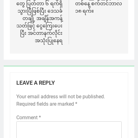
တွေ ပြတ်တာ ၆ ရက်ရှိ
တစ်နေ့ စက်တင်ဘာလ
သွားပြီဖြစ်ပြီး ဒေသခံ
၁၈ ရက်။
တချို့ အချိန်အကန့်
သတ်ဖြင့် ငွေကြေးပေး
ပြီး အင်တာနက်လိုင်း
အသုံးပြုနေရ
LEAVE A REPLY
Your email address will not be published.
Required fields are marked
*
Comment
*