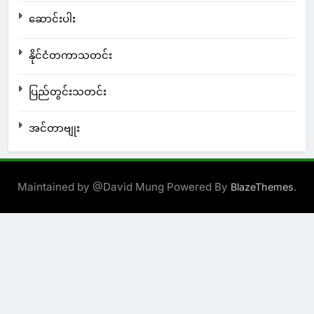
ဆောင်းပါး
နိုင်ငံတကာသတင်း
ပြည်တွင်းသတင်း
အင်တာဗျုး
Maintained by @David Mung Powered By
.
BlazeThemes