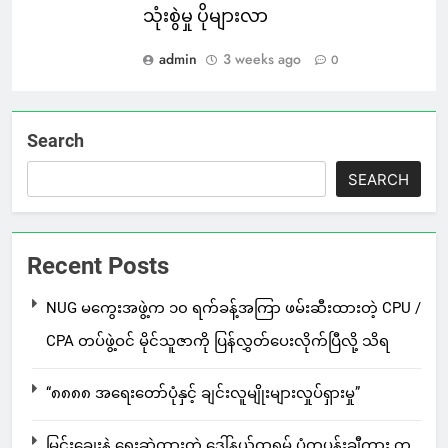
သုံးစွဲမှု ပိုများလာ
admin
3 weeks ago
0
Search
SEARCH
Recent Posts
NUG မကွေးအဖွဲ့က ၁၀ ရက်ခန့်အကြာ ဖမ်းဆီးထားတဲ့ CPU /
CPA တပ်ဖွဲ့ဝင် မိုင်သူဇာကို ပြန်လွှတ်ပေးလိုက်ပြီလို့ သိရ
“၈၈၈၈ အရေးတော်ပုံနှင့် ချင်းလူမျိုးများလှုပ်ရှားမှု”
မြင်းချေးနဲ့ ရေးဆွဲထားတဲ့ ဒေါ်နယ်ထရမ့် ပုံတူပန်းချီကား က