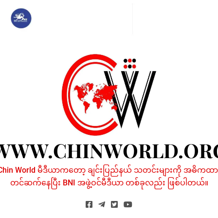
Skip
to
content
WWW.CHINWORLD.OR
Chin World မီဒီယာကတော့ ချင်းပြည်နယ် သတင်းများကို အဓိကထာ
တင်ဆက်နေပြီး BNI အဖွဲ့ဝင်မီဒီယာ တစ်ခုလည်း ဖြစ်ပါတယ်။