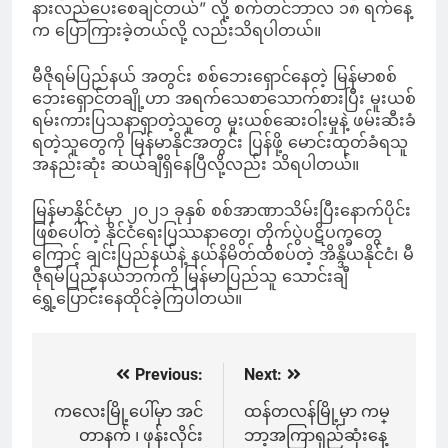
နားလည်ပေးစေချင်တယ်” လို့ စက်တင်ဘာလ ၁၈ ရက်နေ့
က ပြောကြားခဲ့တယ်လို့ လည်းသိရပါတယ်။
မီဇိုရမ်ပြည်နယ် အတွင်း စစ်ဘေးရှောင်နေတဲ့ မြန်မာစစ်
ဘေးရှောင်တချို့ဟာ အရက်သေစာသောက်စားပြီး မူးယစ်
ရမ်းကားပြသနာရှာတဲ့သူတွေ မူးယစ်ဆေးဝါးမှုနဲ့ ဖမ်းဆီးခံ
ရတဲ့သူတွေကို မြန်မာနိုင်အတွင်း ပြန်ဖို့ မောင်းထုတ်ခံရသူ
အနည်းဆုံး ဆယ်ချီရှိနေပြီလို့လည်း သိရပါတယ်။
မြန်မာနိုင်ငံမှာ ၂၀၂၁ ခုနှစ် စစ်အာဏာသိမ်းပြီးနောက်ပိုင်း
ဖြစ်ပေါ်တဲ့ နိုင်ငံရေးပြဿနာတွေ၊ တိုက်ပွဲပဋိပက္ခတွေ
ကြောင့် ချင်းပြည်နယ်နဲ့ နယ်နိမိတ်ထိစပ်တဲ့ အိန္ဒိယနိုင်ငံ၊ မီ
ဇီုရမ်ပြည်နယ်ဘက်ကို မြန်မာပြည်သူ သောင်းချီ
ရွှေ့ပြောင်းနေထိုင်ခဲ့ကြပါတယ်။
Previous:
Next:
Post
navigation
ကလေးမြို့ပေါ်မှာ အင်
ထန်တလန်မြို့မှာ ကမ္
တာနက် ၊ ဖုန်းလိုင်း
ဘာ့အကြာရှည်ဆုံးနေ့