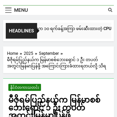
MENU
NUG မကွေးအဖွဲ့က ၁၀ ရက်ခန့်အကြာ ဖမ်းဆီးထားတဲ့ CPU / CPA တပ်ဖ
HEADLINES
1 Day Ago
Home
2025
September
မီဇိုရမ်ပြည်နယ်က မြန်မာစစ်ဘေးရှောင် ၁ ဦး တပတ်
အတွင်းမြန်မာပြန်ဖို့ အကြောင်းကြားခံထားရတယ်လို့ သိရ
နိုင်ငံတကာသတင်း
မီဇိုရမ်ပြည်နယ်က မြန်မာစစ်
ဘေးရှောင် ၁ ဦး တပတ်
အတွင်းမြန်မာပြန်ဖို့