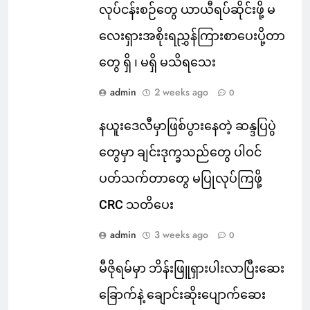
လုပ်ငန်းစဉ်တွေ ယာယီရပ်ဆိုင်းဖို့ မ
လေးရှားအစိုးရညွှန်ကြားစာပေးပို့တာ
တွေ ရှိ ၊ မရှိ မသိရသေး
admin
2 weeks ago
0
နယူးဒေလီမှာဖြစ်ပွားနေတဲ့ ဆန္ဒပြပွဲ
တွေမှာ ချင်းဒုက္ခသည်တွေ ပါဝင်
ပတ်သက်တာတွေ မပြုလုပ်ကြဖို့
CRC သတိပေး
admin
3 weeks ago
0
မီဇိုရမ်မှာ ဘိန်းဖြူရှားပါးလာပြီးဆေး
ခြောက်နဲ့ ချောင်းဆိုးပျောက်ဆေး