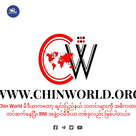
Skip
to
content
WWW.CHINWORLD.OR
Chin World မီဒီယာကတော့ ချင်းပြည်နယ် သတင်းများကို အဓိကထာ
တင်ဆက်နေပြီး BNI အဖွဲ့ဝင်မီဒီယာ တစ်ခုလည်း ဖြစ်ပါတယ်။