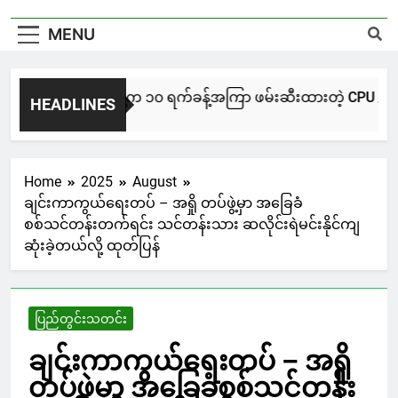
MENU
NUG မကွေးအဖွဲ့က ၁၀ ရက်ခန့်အကြာ ဖမ်းဆီးထားတဲ့ CPU / CPA တပ်ဖွ
HEADLINES
17 Hours Ago
Home
2025
August
ချင်းကာကွယ်ရေးတပ် – အရှို တပ်ဖွဲ့မှာ အခြေခံ
စစ်သင်တန်းတက်ရင်း သင်တန်းသား ဆလိုင်းရဲမင်းနိုင်ကျ
ဆုံးခဲ့တယ်လို့ ထုတ်ပြန်
ပြည်တွင်းသတင်း
ချင်းကာကွယ်ရေးတပ် – အရှို
တပ်ဖွဲ့မှာ အခြေခံစစ်သင်တန်း