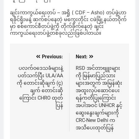
ချင်းကာကွယ်ရေးတပ် – အရှို ( CDF – Asho) တပ်ဖွဲ့ဟာ
ရခိုင်ရိုးမနဲ့ ဆက်စပ်နေတဲ့ မကွေးတိုင်း ငဖဲမြို့နယ်တဝိုက်
မှာ စစ်ကောင်စီတပ်ဖွဲ့ကို တိုက်ခိုက်နေတဲ့ ချင်း
ကာကွယ်ရေးတပ်ဖွဲ့တစ်ခုလည်းဖြစ်ပါတယ်။
Previous:
Next:
Post
navigation
ပလက်၀‌ဒေသခံများနဲ့
RSD အင်တာဗျူးများ
ပတ်သက်ပြီး ULA/AA
ကို မြန်မာပြည်သား
ကို တောင်းဆိုချက် (၄)
များအတွက် အမြန်ဆုံး
ချက် တောင်းဆို
အထူးလုပ်ဆောင်ပေး
ကြောင်း CHRO ထုတ်
ရန်ကတိပြုကြောင်း
ပြန်
အပါအဝင် UNHCR နှင့်
ဆွေးနွေးချက်များကို
CRC-New Delhi က
အသိပေးထုတ်ပြန်