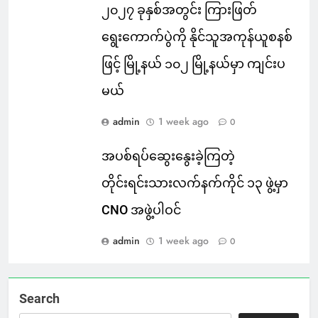
၂၀၂၇ ခုနှစ်အတွင်း ကြားဖြတ်
ရွေးကောက်ပွဲကို နိုင်သူအကုန်ယူစနစ်
ဖြင့် မြို့နယ် ၁၀၂ မြို့နယ်မှာ ကျင်းပ
မယ်
admin
1 week ago
0
အပစ်ရပ်ဆွေးနွေးခဲ့ကြတဲ့
တိုင်းရင်းသားလက်နက်ကိုင် ၁၃ ဖွဲ့မှာ
CNO အဖွဲ့ပါဝင်
admin
1 week ago
0
Search