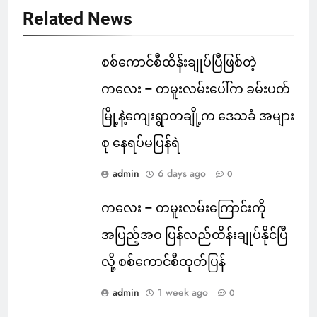
Related News
စစ်ကောင်စီထိန်းချုပ်ပြီဖြစ်တဲ့
ကလေး – တမူးလမ်းပေါ်က ခမ်းပတ်
မြို့နဲ့ကျေးရွာတချို့က ဒေသခံ အများ
စု နေရပ်မပြန်ရဲ
admin
6 days ago
0
ကလေး – တမူးလမ်းကြောင်းကို
အပြည့်အဝ ပြန်လည်ထိန်းချုပ်နိုင်ပြီ
လို့ စစ်ကောင်စီထုတ်ပြန်
admin
1 week ago
0