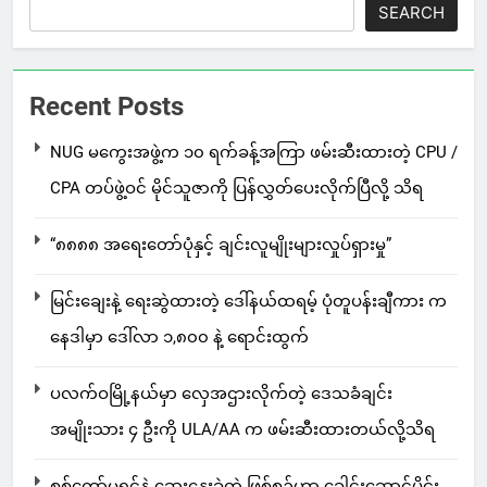
SEARCH
Recent Posts
NUG မကွေးအဖွဲ့က ၁၀ ရက်ခန့်အကြာ ဖမ်းဆီးထားတဲ့ CPU /
CPA တပ်ဖွဲ့ဝင် မိုင်သူဇာကို ပြန်လွှတ်ပေးလိုက်ပြီလို့ သိရ
“၈၈၈၈ အရေးတော်ပုံနှင့် ချင်းလူမျိုးများလှုပ်ရှားမှု”
မြင်းချေးနဲ့ ရေးဆွဲထားတဲ့ ဒေါ်နယ်ထရမ့် ပုံတူပန်းချီကား က
နေဒါမှာ ဒေါ်လာ ၁,၈၀၀ နဲ့ ရောင်းထွက်
ပလက်ဝမြို့နယ်မှာ လှေအဌားလိုက်တဲ့ ဒေသခံချင်း
အမျိုးသား ၄ ဦးကို ULA/AA က ဖမ်းဆီးထားတယ်လို့သိရ
စစ်ကော်မရှင်နဲ့ ဆွေးနွေးခဲ့တဲ့ ဖြစ်စဉ်ဟာ ခေါင်းဆောင်ပိုင်း