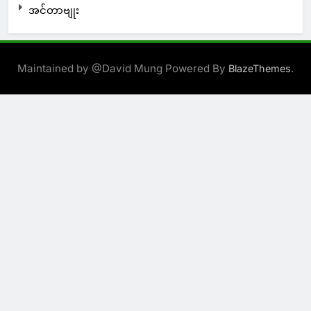
အင်တာဗျုး
Maintained by @David Mung Powered By
.
BlazeThemes