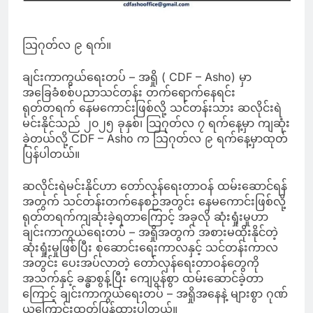
သြဂုတ်လ ၉ ရက်။
ချင်းကာကွယ်ရေးတပ် – အရှို ( CDF – Asho) မှာ
အခြေခံစစ်ပညာသင်တန်း တက်ရောက်နေရင်း
ရုတ်တရက် နေမကောင်းဖြစ်လို့ သင်တန်းသား ဆလိုင်းရဲ
မင်းနိုင်သည် ၂၀၂၅ ခုနှစ်၊ သြဂုတ်လ ၇ ရက်နေ့မှာ ကျဆုံး
ခဲ့တယ်လို့ CDF – Asho က သြဂုတ်လ ၉ ရက်နေ့မှာထုတ်
ပြန်ပါတယ်။
ဆလိုင်းရဲမင်းနိုင်ဟာ တော်လှန်ရေးတာဝန် ထမ်းဆောင်ရန်
အတွက် သင်တန်းတက်နေစဉ်အတွင်း နေမကောင်းဖြစ်လို့
ရုတ်တရက်ကျဆုံးခဲ့ရတာကြောင့် အခုလို ဆုံးရှုံးမှုဟာ
ချင်းကာကွယ်ရေးတပ် – အရှိုအတွက် အစားမထိုးနိုင်တဲ့
ဆုံးရှုံးမှုဖြစ်ပြီး စုဆောင်းရေးကာလနှင့် သင်တန်းကာလ
အတွင်း ပေးအပ်လာတဲ့ တော်လှန်ရေးတာဝန်တွေကို
အသက်နှင့် ခန္ဓာစွန့်ပြီး ကျေပွန်စွာ ထမ်းဆောင်ခဲ့တာ
ကြောင့် ချင်းကာကွယ်ရေးတပ် – အရှိုအနေနဲ့ များစွာ ဂုဏ်
ယူကြောင်းထုတ်ပြန်ထားပါတယ်။