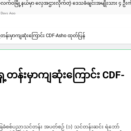
နယ်မှာ လှေအဌားလိုက်တဲ့ ဒေသခံချင်းအမျိုးသား ၄ ဦးကို ULA/A
ေ့တန်းမှာကျဆုံးကြောင်း CDF-Asho ထုတ်ပြန်
ှေ့တန်းမှာကျဆုံးကြောင်း CDF-
ခြေခံစစ်ပညာသင်တန်း အပတ်စဉ် (၁) သင်တန်းဆင်း ရဲဘော်