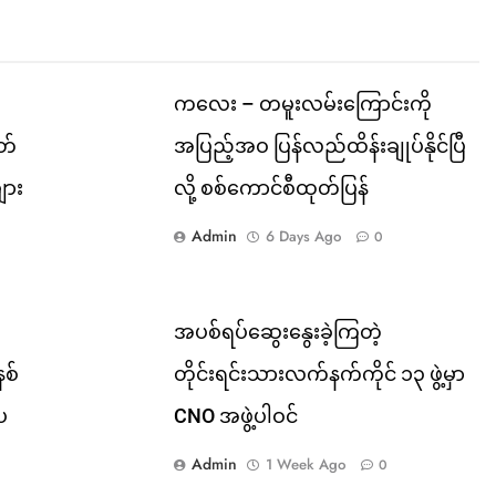
ကလေး – တမူးလမ်းကြောင်းကို
တ်
အပြည့်အဝ ပြန်လည်ထိန်းချုပ်နိုင်ပြီ
ျား
လို့ စစ်ကောင်စီထုတ်ပြန်
Admin
6 Days Ago
0
အပစ်ရပ်ဆွေးနွေးခဲ့ကြတဲ့
နစ်
တိုင်းရင်းသားလက်နက်ကိုင် ၁၃ ဖွဲ့မှာ
းပ
CNO အဖွဲ့ပါဝင်
Admin
1 Week Ago
0