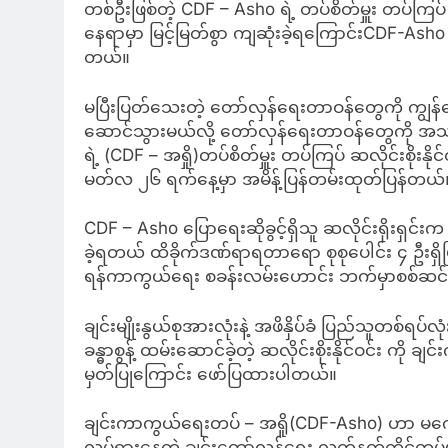
တစ်ဦးဖြစ်တဲ့ CDF – Asho ရဲ့ တပ်စိတ်မှူး တပ်ကြပ်
နေရာမှာ မြင့်မြတ်စွာ ကျဆုံးခဲ့ရကြောင်းCDF-Ash
တယ်။
မပြီးပြတ်သေးတဲ့ တော်လှန်ရေးတာဝန်တွေကို ကျွန်
ဆောင်သွားမယ်လို့ တော်လှန်ရေးတာဝန်တွေကို အသက်နဲ
ရဲ့ (CDF – အရှို)တပ်စိတ်မှူး တပ်ကြပ် ဆလိုင်းစိုး
မတ်လ ၂၆ ရက်နေ့မှာ အမိန့်ပြန်တမ်းထုတ်ပြန်တယ်
CDF – Asho ပြောရေးဆိုခွင့်ရှိသူ ဆလိုင်းရိုးရှင
ခဲ့ရတယ် ထိခိုက်ဒဏ်ရာရတာရော စုစုပေါင်း ၄ ဦးရှိ
ရန်ကာကွယ်ရေး စခန်းလမ်းဟောင်း ဘက်မှာစစ်ဆင်ရ
ချင်းမျိုးနွယ်စုအားလုံးနဲ့ အဖိနှိပ်ခံ ပြည်သူတစ်ရ
ခန္ဓာစွန့် ထမ်းဆောင်ခဲ့တဲ့ ဆလိုင်းစိုးနိုင်ဝင်း
မှတ်ပြုကြောင်း ဖော်ပြထားပါတယ်။
ချင်းကာကွယ်ရေးတပ် – အရှို(CDF-Asho) ဟာ မကွေးတ
လှုပ်ရှားနေတဲ့ ချင်းတော်လှန်ရေး လက်နက်ကိုင်တပ်