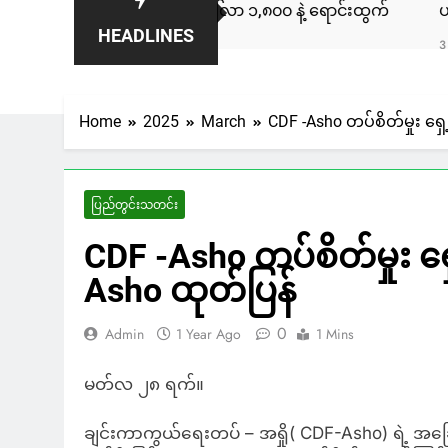
န်းချီကား ကနေဒါမှာ ဒေါ်လာ ၁,၈၀၀ နဲ့ ရောင်းထွက်
ပလက်ဝမြို့
HEADLINES
3 Days Ago
Home
2025
March
CDF -Asho တပ်စိတ်မှုး ရှ
ပြည်တွင်းသတင်း
CDF -Asho တပ်စိတ်မှုး ရ
Asho ထုတ်ပြန်
0
Admin
1 Year Ago
1 Mins
မတ်လ ၂၈ ရက်။
ချင်းကာကွယ်ရေးတပ် – အရှို( CDF-Asho) ရဲ့ အ