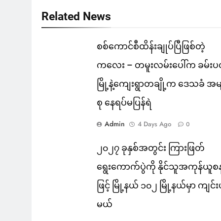
Related News
စစ်ကောင်စီထိန်းချုပ်ပြီဖြစ်တဲ့
ကလေး – တမူးလမ်းပေါ်က ခမ်းပ
မြို့နဲ့ကျေးရွာတချို့က ဒေသခံ အမ
စု နေရပ်မပြန်ရဲ
Admin
4 Days Ago
0
၂၀၂၇ ခုနှစ်အတွင်း ကြားဖြတ်
ရွေးကောက်ပွဲကို နိုင်သူအကုန်ယူစ
ဖြင့် မြို့နယ် ၁၀၂ မြို့နယ်မှာ ကျင်
မယ်