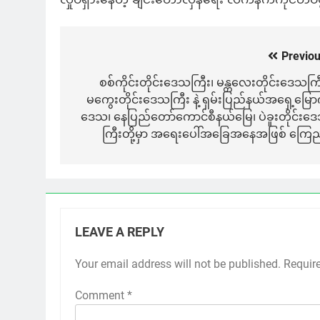
Previou
Post
navigation
စစ်ကိုင်းတိုင်းဒေသကြီး၊ မန္တလေးတိုင်းဒေသကြီ
မကွေးတိုင်းဒေသကြီး နဲ့ ရှမ်းပြည်နယ်အရှေ့မြော
ဒေသ၊ နေပြည်တော်ကောင်စီနယ်မြေ၊ ပဲခူးတိုင်းဒ
ကြီးတို့မှာ အရေးပေါ်အခြေအနေအဖြစ် ကြေ
LEAVE A REPLY
Your email address will not be published.
Requir
Comment
*