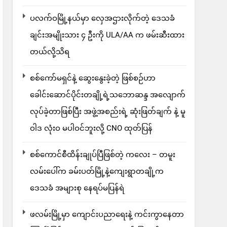
ပလက်ဝမြို့နယ်မှာ လှေအဌားလိုက်တဲ့ ဒေသခံ
ချင်းအမျိုးသား ၄ ဦးကို ULA/AA က ဖမ်းဆီးထား
တယ်လို့သိရ
စစ်ကော်မရှင်နဲ့ ဆွေးနွေးခဲ့တဲ့ ဖြစ်စဉ်ဟာ
ခေါင်းဆောင်ပိုင်းတချို့ရဲ့သဘောဆန္ဒ အလျောက်
လုပ်ခဲ့တာဖြစ်ပြီး အဖွဲ့အစည်းရဲ့ ဆုံးဖြတ်ချက် နဲ့ မူ
ဝါဒ လုံးဝ မပါဝင်ဘူးလို့ CNO ထုတ်ပြန်
စစ်ကောင်စီထိန်းချုပ်ပြီဖြစ်တဲ့ ကလေး – တမူး
လမ်းပေါ်က ခမ်းပတ်မြို့နဲ့ကျေးရွာတချို့က
ဒေသခံ အများစု နေရပ်မပြန်ရဲ
ဖလမ်းမြို့မှာ ကျောင်းပညာရေးနဲ့ ကင်းကွာနေတာ