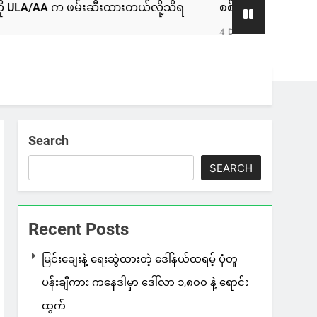
A က ဖမ်းဆီးထားတယ်လို့သိရ
စစ်ကော်မရှင်နဲ့ ဆွေးနွေးခဲ့တဲ့
4 Days Ago
Search
SEARCH
Recent Posts
မြင်းချေးနဲ့ ရေးဆွဲထားတဲ့ ဒေါ်နယ်ထရမ့် ပုံတူ
ပန်းချီကား ကနေဒါမှာ ဒေါ်လာ ၁,၈၀၀ နဲ့ ရောင်း
ထွက်