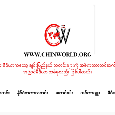
WWW.CHINWORLD.ORG
ld မီဒီယာကတော့ ချင်းပြည်နယ် သတင်းများကို အဓိကထားတင်ဆက်န
အဖွဲ့ဝင်မီဒီယာ တစ်ခုလည်း ဖြစ်ပါတယ်။
သတင်း
နိုင်ငံတကာသတင်း
ဆောင်းပါး
အင်တာဗျူး
မီဒီ