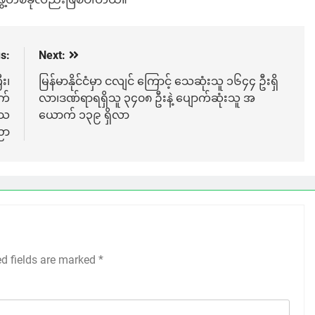
s:
Next:
း၊
မြန်မာနိုင်ငံမှာ ငလျင် ကြောင့် သေဆုံးသူ ၁၆၄၄ ဦးရှိ
က်
လာ၊ဒဏ်ရာရရှိသူ ၃၄၀၈ ဦးနဲ့ ပျောက်ဆုံးသူ အ
ေသ
ယောက် ၁၃၉ ရှိလာ
ညာ
ed fields are marked
*