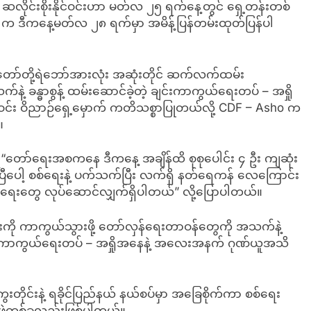
 ဆလိုင်းစိုးနိုင်ဝင်းဟာ မတ်လ ၂၅ ရက်နေ့တွင် ရှေ့တန်းတစ်
o က ဒီကနေ့မတ်လ ၂၈ ရက်မှာ အမိန့်ပြန်တမ်းထုတ်ပြန်ပါ
တော်တို့ရဲဘော်အားလုံး အဆုံးတိုင် ဆက်လက်ထမ်း
့ ခန္ဓာစွန့် ထမ်းဆောင်ခဲ့တဲ့ ချင်းကာကွယ်ရေးတပ် – အရှို
နိုင်ဝင်း ဝိညာဉ်ရှေ့မှောက် ကတိသစ္စာပြုတယ်လို့ CDF – Asho က
။
်းက “တော်ရေးအစကနေ ဒီကနေ့ အချိန်ထိ စုစုပေါင်း ၄ ဦး ကျဆုံး
ပြီပေါ့ စစ်ရေးနဲ့ ပက်သက်ပြီး လက်ရှိ နတ်ရေကန် လေကြောင်း
ေးတွေ လုပ်ဆောင်လျှက်ရှိပါတယ်” လို့ပြောပါတယ်။
ပ်လုံးကို ကာကွယ်သွားဖို့ တော်လှန်ရေးတာဝန်တွေကို အသက်နဲ့
 ကို ချင်းကာကွယ်ရေးတပ် – အရှိုအနေနဲ့ အလေးအနက် ဂုဏ်ယူအသိ
ိုင်းနဲ့ ရခိုင်ပြည်နယ် နယ်စပ်မှာ အခြေစိုက်ကာ စစ်ရေး
ဖွဲ့တစ်ခုလည်းဖြစ်ပါတယ်။