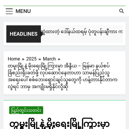
MENU
မြင်းချေးနဲ့ ရေးဆွဲထားတဲ့ ဒေါ်နယ်ထရမ့် ပုံတူပန်းချီကား ကနေဒါ
HEADLINES
3 Days Ago
Home
2025
March
တမူးမြို့နဲ့ မိုးရေးမြို့ကြားမှာ အိန္ဒိယ – မြန်မာ နယ်စပ်
ခြံစည်းရိုးခတ်ဖို့ လုပ်ဆောင်နေတာဟာ သာမန်ပြည်သူ
အရေးပေါ် စစ်ဘေးရှောင်ချင်သူတွေကို ဟန့်တားနိုင်တာက
လွဲရင် ဘာမှ အကျိုးမရှိနိုင်လို့ဆို
ပြည်တွင်းသတင်း
တမူးမြို့နဲ့ မိုးရေးမြို့ကြားမှာ