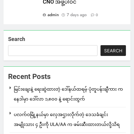
CNO အဖွဲ့ပါဝင်
admin
7 days ago
0
Search
SEARCH
Recent Posts
မြင်းချေးနဲ့ ရေးဆွဲထားတဲ့ ဒေါ်နယ်ထရမ့် ပုံတူပန်းချီကား က
နေဒါမှာ ဒေါ်လာ ၁,၈၀၀ နဲ့ ရောင်းထွက်
ပလက်ဝမြို့နယ်မှာ လှေအဌားလိုက်တဲ့ ဒေသခံချင်း
အမျိုးသား ၄ ဦးကို ULA/AA က ဖမ်းဆီးထားတယ်လို့သိရ