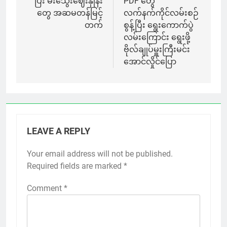
ပြီး မီးသွေးဈေးနှုန်း
PDF တွေ
တွေ အဆမတန်မြင့်
လက်နက်ကိုင်လမ်းစဉ်
တက်
စွန့်ပြီး ရွေးကောက်ပွဲ
လမ်းကြောင်း ရွေးဖို့
ဗိုလ်ချုပ်မှူးကြီးမင်း
အောင်လှိုင်ပြော
LEAVE A REPLY
Your email address will not be published.
Required fields are marked
*
Comment
*