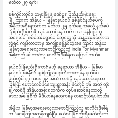
မတ်လ ၂၇ ရက်။
စစ်ကိုင်းတိုင်း၊ တမူးမြို့နဲ့ မဏိပူရပြည်နယ်၊မိုးရေး
မြို့ကြားက အိန္ဒိယ – မြန်မာနယ်စပ် နှစ်နိုင်ငံနယ်စပ်ကို
အိန္ဒိယအစိုးရဘက်က မတ်လ ၂၅ ရက်နေ့ ကစလို့ နယ်စပ်
ခြံစည်းရိုးခတ်ဖို့ လုပ်ဆောင်နေတာဟာ သာမန်ပြည်သူ
အရေးပေါ် စစ်ဘေးရှောင်ချင်သူတွေကို ဟန့်တားနိုင်တာက
လွဲရင် ကျန်တာဘာမှ အကျိုးမရှိနိုင်တဲ့အကြောင်း အိန္ဒိယ
မြန်မာ့အရေးလေ့လာစောင့်ကြည့်တဲ့ India For Myanmar
အဖွဲ့တည် ေထာင်သူ ဆလိုင်းဒိုခါရ်က ပြောပါတယ်။
နယ်စပ်ခြံစည်းရိုးကာရံမယ့် နေရာဟာ အိန္ဒိယ – မြန်မာ
နယ်စပ် နှစ်နိုင်ငံ ချစ်ကြည်ရေးတံတားကနေ နယ်စပ်
မှတ်တိုင် ၇၇ ကနေ ၇၉ အထိ ကာရံဖို့ လုပ်ဆောင်နေတာ
ဖြစ်ပြီး ဟောင်လင်ဖိုင်ကျေးရွာအနီး မိုင်တိုင် ၇၆ အထိ တိုး
ချဲ့ကာရံဖို့ အိန္ဒိယအစိုးရဘက်က လုပ်ဆောင်နေတာလို့
ဒေသအခြေစိုက် မီဒီယာနေတွေကနေ တဆင့်သိရပါတယ်။
အိန္ဒိယ မြန်မာ့အရေးလေ့လာစောင့်ကြည့်သူ ဆလိုင်းဒိုခါရ်
က “ငွေကြေးအကုန်ကျခံပြီး နယ်စပ်ခြံစည်းရိုးခက်တဲ့ဟာ