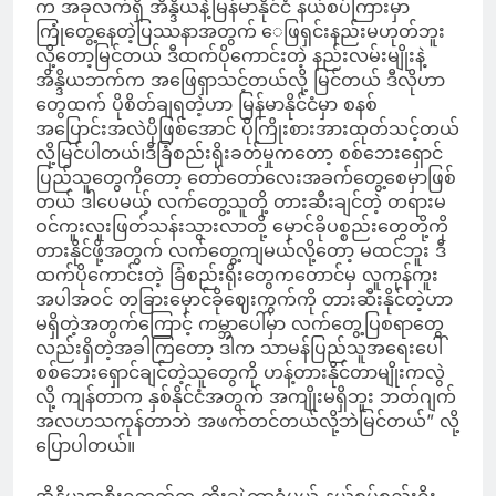
က အခုလက်ရှိ အိန္ဒိယနဲ့မြန်မာနိုင်ငံ နယ်စပ်ကြားမှာ
ကြုံတွေ့နေတဲ့ပြဿနာအတွက် ေဖြရှင်းနည်းမဟုတ်ဘူး
လို့တော့မြင်တယ် ဒီထက်ပိုကောင်းတဲ့ နည်းလမ်းမျိုးနဲ့
အိန္ဒိယဘက်က အဖြေရှာသင့်တယ်လို့ မြင်တယ် ဒီလိုဟာ
တွေထက် ပိုစိတ်ချရတဲ့ဟာ မြန်မာနိုင်ငံမှာ စနစ်
အပြောင်းအလဲပိုဖြစ်အောင် ပိုကြိုးစားအားထုတ်သင့်တယ်
လို့မြင်ပါတယ်၊ဒီခြံစည်းရိုးခတ်မှုကတော့ စစ်ဘေးရှောင်
ပြည်သူတွေကိုတော့ တော်တော်လေးအခက်တွေ့စေမှာဖြစ်
တယ် ဒါပေမယ့် လက်တွေ့သူတို့ တားဆီးချင်တဲ့ တရားမ
ဝင်ကူးလူးဖြတ်သန်းသွားလာတို့ မှောင်ခိုပစ္စည်းတွေတို့ကို
တားနိုင်ဖို့အတွက် လက်တွေ့ကျမယ်လို့တော့ မထင်ဘူး ဒီ
ထက်ပိုကောင်းတဲ့ ခြံစည်းရိုးတွေကတောင်မှ လူကုန်ကူး
အပါအဝင် တခြားမှောင်ခိုဈေးကွက်ကို တားဆီးနိုင်တဲ့ဟာ
မရှိတဲ့အတွက်ကြောင့် ကမ္ဘာပေါ်မှာ လက်တွေ့ပြစရာတွေ
လည်းရှိတဲ့အခါကြတော့ ဒါက သာမန်ပြည်သူအရေးပေါ်
စစ်ဘေးရှောင်ချင်တဲ့သူတွေကို ဟန့်တားနိုင်တာမျိုးကလွဲ
လို့ ကျန်တာက နှစ်နိုင်ငံအတွက် အကျိုးမရှိဘူး ဘတ်ဂျက်
အလဟသကုန်တာဘဲ အဖက်တင်တယ်လို့ဘဲမြင်တယ်” လို့
ပြောပါတယ်။