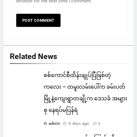
browser for the next time I comment.
Related News
စစ်ကောင်စီထိန်းချုပ်ပြီဖြစ်တဲ့
ကလေး – တမူးလမ်းပေါ်က ခမ်းပတ်
မြို့နဲ့ကျေးရွာတချို့က ဒေသခံ အများ
စု နေရပ်မပြန်ရဲ
admin
4 days ago
0