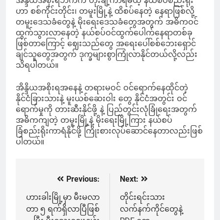
အိန္ဒိယအစိုးရဘက်က တိုးချဲ့ကာရံမယ့် နယ်စပ်စည်းရိုး
ဟာ စစ်ကိုင်းတိုင်း၊ တမူးမြို့နဲ့ ထိစပ်နေတဲ့ နေရာဖြစ်လို့
တမူးဒေသခံတွေနဲ့ မိုးရေးဒေသခံတွေအတွက် အဓိကဝင်
ထွက်သွားလာနေတဲ့ နယ်စပ်ဝင်ထွက်ပေါက်နေရာတစ်ခု
ဖြစ်တာကြောင့် ဈေးသည်တွေ အရေးပေါ်စစ်ဘေးရှောင်
ချင်သူတွေအတွက် ဒုက္ခများစွာကြုံလာနိုင်တယ်လို့လည်း
သိရပါတယ်။
အိန္ဒိယအစိုးရအနေနဲ့ တရားမဝင် ဝင်ရောက်နေထိုင်တဲ့
နိုင်ငံခြားသားနဲ့ မူးယစ်ဆေးဝါး တွေ နိုင်ငံအတွင်း ဝင်
ရောက်မှုကို တားဆီးနိုင်ဖို့ နဲ့ ပြည်တွင်းလုံခြုံရေးအတွက်
အဓိကကျတဲ့ တမူးမြို့နဲ့ မိုးရေးမြို့ကြား နယ်စပ်
ခြံစည်းရိုးကာရံနိုင်ဖို့ ကြိုးစားလုပ်ဆောင်နေတာလည်းဖြစ်
ပါတယ်။
Previous:
Next:
Post
navigation
ဟားခါးမြို့မှာ မီးမလာ
တိုင်းရင်းသား
တာ ၅ ရက်ရှိလာပြီဖြစ်
လက်နက်ကိုင်တွေနဲ့