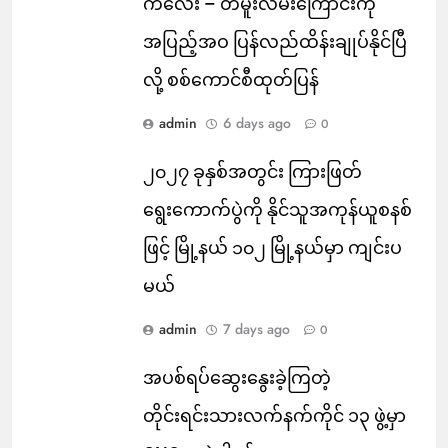
ကလေး – တမူးလမ်းကြောင်းကို
အပြည့်အဝ ပြန်လည်ထိန်းချုပ်နိုင်ပြီ
လို့ စစ်ကောင်စီထုတ်ပြန်
admin
6 days ago
0
၂၀၂၇ ခုနှစ်အတွင်း ကြားဖြတ်
ရွေးကောက်ပွဲကို နိုင်သူအကုန်ယူစနစ်
ဖြင့် မြို့နယ် ၁၀၂ မြို့နယ်မှာ ကျင်းပ
မယ်
admin
7 days ago
0
အပစ်ရပ်ဆွေးနွေးခဲ့ကြတဲ့
တိုင်းရင်းသားလက်နက်ကိုင် ၁၃ ဖွဲ့မှာ