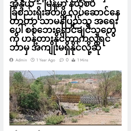
အိန္ဒိယ – မြန်မာ နယ်စပ်
ခြံစည်းရိုးခတ်ဖို့ လုပ်ဆောင်နေ
တာဟာ သာမန်ပြည်သူ အရေး
ပေါ် စစ်ဘေးရှောင်ချင်သူတွေ
ကို ဟန့်တားနိုင်တာကလွဲရင်
ဘာမှ အကျိုးမရှိနိုင်လို့ဆို
0
Admin
1 Year Ago
1 Mins