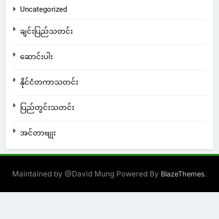
Uncategorized
ချင်းပြည်သတင်း
ဆောင်းပါး
နိုင်ငံတကာသတင်း
ပြည်တွင်းသတင်း
အင်တာဗျုး
Maintained by @David Mung Powered By
.
BlazeThemes