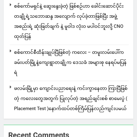
စစ်ကော်မရှင်နဲ့ ဆွေးနွေးခဲ့တဲ့ ဖြစ်စဉ်ဟာ ခေါင်းဆောင်ပိုင်း
တချို့ရဲ့သဘောဆန္ဒ အလျောက် လုပ်ခဲ့တာဖြစ်ပြီး အဖွဲ့
အစည်းရဲ့ ဆုံးဖြတ်ချက် နဲ့ မူဝါဒ လုံးဝ မပါဝင်ဘူးလို့ CNO
ထုတ်ပြန်
စစ်ကောင်စီထိန်းချုပ်ပြီဖြစ်တဲ့ ကလေး – တမူးလမ်းပေါ်က
ခမ်းပတ်မြို့နဲ့ကျေးရွာတချို့က ဒေသခံ အများစု နေရပ်မပြန်
ရဲ
ဖလမ်းမြို့မှာ ကျောင်းပညာရေးနဲ့ ကင်းကွာနေတာ ကြာပြီဖြစ်
တဲ့ ကလေးတွေအတွက် ပြုလုပ်တဲ့ အရည်ချင်းစစ် စာမေးပွဲ (
Placement Test )နောက်ထပ်တစ်ကြိမ်ပြန်လည်ကျင်းပမယ်
Recent Comments