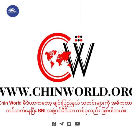
Skip
to
content
WWW.CHINWORLD.OR
Chin World မီဒီယာကတော့ ချင်းပြည်နယ် သတင်းများကို အဓိကထာ
တင်ဆက်နေပြီး BNI အဖွဲ့ဝင်မီဒီယာ တစ်ခုလည်း ဖြစ်ပါတယ်။