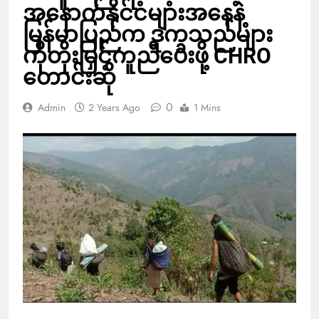
အနောက်နိုင်ငံများအနေနဲ့
မြန်မာပြည်က ဒုက္ခသည်များ
ကိုတိုးမြှင့်ကူညီပေးဖို့ CHRO
တောင်းဆို
0
Admin
2 Years Ago
1 Mins