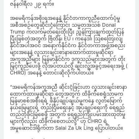
ဇန်နဝါရီလ ၂၉ ရက်။
အမေရိကန်အစိုးရအနေနဲ့ နိုင်ငံတကာကူညီထောက်ပံ့မှု
အစီအစဉ်တွေဆိုင်းငံ့ကြောင်း သမ္မတအသစ် Donal
Trump ကလက်မှတ်ရေးထိုးပြီး ညွှန်ကြားချက်ထုတ်ပြန်
ပြီးဖြစ်တဲ့အတွက် ဗြိတိန်၊ EU ၊ ကနေဒါ၊ ဩစတြေးလျ
နိုင်ငံအပါအဝင် အနောက်နိုင်ငံက နိုင်ငံတကာအဖွဲ့အစည်း
များအနေနဲ့ လူသားချင်းစာနာထောက်ထားမှုဆိုင်ရာ
အကူအညီများ မြန်မာနိုင်ငံက ဒုက္ခသည်များအတွက်
တိုး
မြှင့်ကူညီပေးဖို့ လိုအပ်တယ်လို့ ချင်းလူ့အခွင့်အရေးအဖွဲ့ (
CHRO) အနေနဲ့ တောင်းဆိုလိုက်ပါတယ်။
“အမေရိကန်အကူအညီ ဆိုင်းငံ့ခြင်းဟာ လူသားချင်းစာနာ
ထောက်ထားမှုဆိုင်ရာ တွေအတွက် ထိခိုက်စေရုံသာမက
မြန်မာစစ်အစိုးရရဲ့ ဖိနှိပ်ချုပ်ချယ်မှုကနေ လွတ်မြောက်
နယ်မြေများရဲ့ တည်ငြိမ်ရေးနှင့် အုပ်ချုပ်ရေးကို ရေရှည်
တည်တံ့ခိုင်မြဲစေဖို့ အတွက် ရေရှည်ကြိုးပမ်းအားထုတ်မှု
များကိုလည်း ထိခိုက်စေတယ်လို့” ဟု CHRO ရဲ့
အမှုဆောင်ဒါရိုက်တာ Salai Za Uk Ling ပြောပါတယ်။