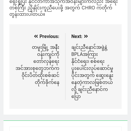
ရှေးရှုပြီး နိုင်ငံတကာအသိုက်အဝန်းများကလည်း အရေး
တစ်ကြီး ညှိနှိုင်းကူညီပေးဖို့ အတွက် CHRO ကတိုက်
တွန်းထားပါတယ်။
Previous:
Next:
Post
navigation
တမူးမြို့ အနီး
ချင်းညီနောင်အဖွဲ့နဲ့
ဝန်းကျင်ကို
BPLAအကြား
တော်လှန်ရေး
နိုင်ငံရေး၊ စစ်ရေး
အင်အားစုတွေဘက်က
ပူးပေါင်းလုပ်ဆောင်မှု
၀ိုင်းပိတ်ထိုးစစ်ဆင်
ပိုင်းအတွက် ဆွေးနွေး
တိုက်ခိုက်နေ
နေတဲ့ကာလဖြစ်တယ်
လို့ ချင်းညီနောင်က
ပြော