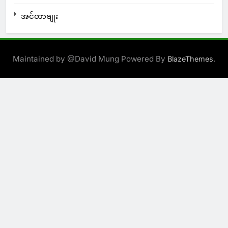
အင်တာဗျုး
Maintained by @David Mung Powered By
.
BlazeThemes