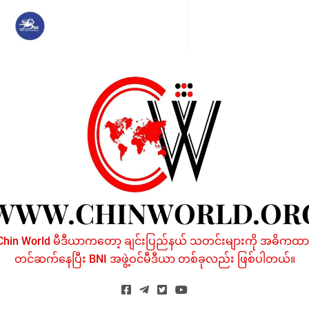
Skip
to
content
WWW.CHINWORLD.OR
Chin World မီဒီယာကတော့ ချင်းပြည်နယ် သတင်းများကို အဓိကထာ
တင်ဆက်နေပြီး BNI အဖွဲ့ဝင်မီဒီယာ တစ်ခုလည်း ဖြစ်ပါတယ်။