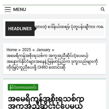
MENU
မြင်းချေးနဲ့ ရေးဆွဲထားတဲ့ ဒေါ်နယ်ထရမ့် ပုံတူပန်းချီကား ကနေဒါမှ
HEADLINES
4 Days Ago
Home
2025
January
အမေရိကန်အစိုးရသစ်က အကူအညီဆိုင်းငံ့ပေမယ့်
အနောက်နိုင်ငံများအနေနဲ့ မြန်မာပြည်က ဒုက္ခသည်များကို
တိုးမြှင့်ကူညီပေးဖို့ CHRO တောင်းဆို
နိုင်ငံတကာသတင်း
အမေရိကန်အစိုးရသစ်က
အကူအညီဆိုင်းငံ့ပေမယ့်