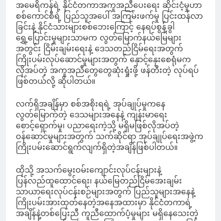
အမေရိကန်ရဲ့ နိုင်ငံတကာအကူအညီပေးရေး ဆိုင်းငံ့မှုဟာ
စစ်ကောင်စီရဲ့ ပြည်သူအပေါ် အကြမ်းဖက်မှု ပြင်းထန်လာ
ခြင်းနဲ့ နိုင်ငံသားများစစ်ဘေးကြောင့် နေရပ်စွန့်ခွါ
ရွှေ့ပြောင်းမှုများသာမက လွတ်မြောက်နယ်မြေများ
အတွင်း ငြိမ်းချမ်းရေးနဲ့ ဒေသတည်ငြိမ်ရေးအတွက်
ကြိုးပမ်းလုပ်ဆောင်မှုများအတွက် နှောင့်နှေးစေရုံမက
လိုအပ်တဲ့ အကူအညီတွေတွေဆုံးရှုံးဖို့ ဖန်တီးတဲ့ လုပ်ရပ်
ဖြစ်တယ်လို့ ဆိုပါတယ်။
လက်ရှိအချိန်မှာ စစ်အစိုးရရဲ့ အုပ်ချုပ်မှုကနေ
လွတ်မြောက်တဲ့ ဒေသများအနေနဲ့ ကျန်းမာရေး
စောင့်ရှောက်မှု၊ ပညာရေးကဲ့သို့ မရှိမဖြစ်လိုအပ်တဲ့
ဝန်ဆောင်မှုများအတွက် သက်ဆိုင်ရာ အုပ်ချုပ်ရေးအဖွဲ့က
ကြိုးပမ်းဆောင်ရွက်လျက်ရှိတဲ့အချိန်ဖြစ်ပါတယ်။
ထိုသို့ အသက်မွေးဝမ်းကျောင်းလုပ်ငန်းများနဲ့
ပြန်လည်ထူထောင်ရေး၊ နယ်မြေတည်ငြိမ်အေးချမ်း
သာယာရေးလုပ်ငန်းစဉ်များအတွက် ပြည်သူများအနေနဲ့
ကြိုးပမ်းအားထုတ်နေတဲ့အနေအထားမှာ နိုင်ငံတကာရဲ့
အချိန်နဲ့တစ်ပြေးညီ ကူညီထောက်ပံ့မှုများ မရှိနေသေးတဲ့