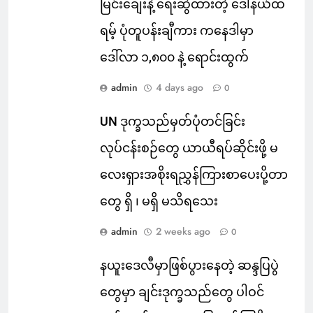
မြင်းချေးနဲ့ ရေးဆွဲထားတဲ့ ဒေါ်နယ်ထ
ရမ့် ပုံတူပန်းချီကား ကနေဒါမှာ
ဒေါ်လာ ၁,၈၀၀ နဲ့ ရောင်းထွက်
admin
4 days ago
0
UN ဒုက္ခသည်မှတ်ပုံတင်ခြင်း
လုပ်ငန်းစဉ်တွေ ယာယီရပ်ဆိုင်းဖို့ မ
လေးရှားအစိုးရညွှန်ကြားစာပေးပို့တာ
တွေ ရှိ ၊ မရှိ မသိရသေး
admin
2 weeks ago
0
နယူးဒေလီမှာဖြစ်ပွားနေတဲ့ ဆန္ဒပြပွဲ
တွေမှာ ချင်းဒုက္ခသည်တွေ ပါဝင်