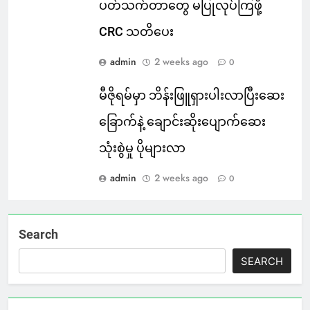
ပတ်သက်တာတွေ မပြုလုပ်ကြဖို့
CRC သတိပေး
admin
2 weeks ago
0
မီဇိုရမ်မှာ ဘိန်းဖြူရှားပါးလာပြီးဆေး
ခြောက်နဲ့ ချောင်းဆိုးပျောက်ဆေး
သုံးစွဲမှု ပိုများလာ
admin
2 weeks ago
0
Search
SEARCH