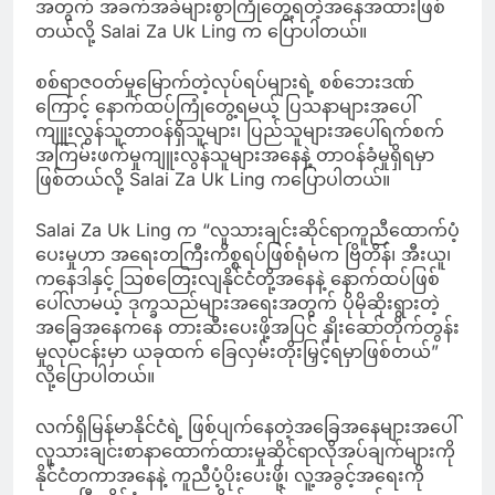
အတွက် အခက်အခဲများစွာကြုံတွေ့ရတဲ့အနေအထားဖြစ်
တယ်လို့ Salai Za Uk Ling က ပြောပါတယ်။
စစ်ရာဇဝတ်မှုမြောက်တဲ့လုပ်ရပ်များရဲ့ စစ်ဘေးဒဏ်
ကြောင့် နောက်ထပ်ကြုံတွေ့ရမယ့် ပြသနာများအပေါ်
ကျူးလွန်သူတာဝန်ရှိသူများ၊ ပြည်သူများအပေါ်ရက်စက်
အကြမ်းဖက်မှုကျူးလွန်သူများအနေနဲ့ တာဝန်ခံမှုရှိရမှာ
ဖြစ်တယ်လို့ Salai Za Uk Ling ကပြောပါတယ်။
Salai Za Uk Ling က “လူသားချင်းဆိုင်ရာကူညီထောက်ပံ့
ပေးမှုဟာ အရေးတကြီးကိစ္စရပ်ဖြစ်ရုံမက ဗြိတိန်၊ အီးယူ၊
ကနေဒါနှင့် သြစတြေးလျနိုင်ငံတို့အနေနဲ့ နောက်ထပ်ဖြစ်
ပေါ်လာမယ့် ဒုက္ခသည်များအရေးအတွက် ပိုမိုဆိုးရွားတဲ့
အခြေအနေကနေ တားဆီးပေးဖို့အပြင် နှိုးဆော်တိုက်တွန်း
မှုလုပ်ငန်းမှာ ယခုထက် ခြေလှမ်းတိုးမြှင့်ရမှာဖြစ်တယ်”
လို့ပြောပါတယ်။
လက်ရှိမြန်မာနိုင်ငံရဲ့ ဖြစ်ပျက်နေတဲ့အခြေအနေများအပေါ်
လူသားချင်းစာနာထောက်ထားမှုဆိုင်ရာလိုအပ်ချက်များကို
နိုင်ငံတကာအနေနဲ့ ကူညီပံ့ပိုးပေးဖို့၊ လူ့အခွင့်အရေးကို