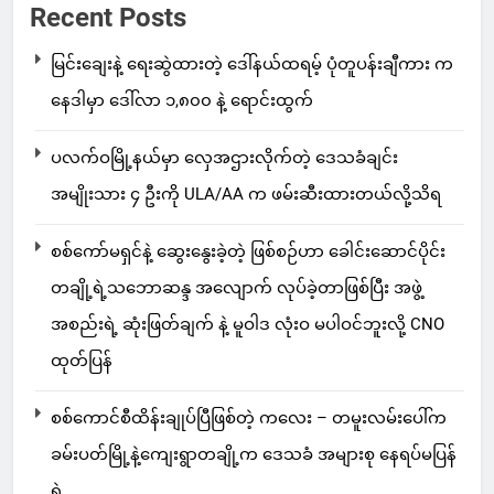
Recent Posts
မြင်းချေးနဲ့ ရေးဆွဲထားတဲ့ ဒေါ်နယ်ထရမ့် ပုံတူပန်းချီကား က
နေဒါမှာ ဒေါ်လာ ၁,၈၀၀ နဲ့ ရောင်းထွက်
ပလက်ဝမြို့နယ်မှာ လှေအဌားလိုက်တဲ့ ဒေသခံချင်း
အမျိုးသား ၄ ဦးကို ULA/AA က ဖမ်းဆီးထားတယ်လို့သိရ
စစ်ကော်မရှင်နဲ့ ဆွေးနွေးခဲ့တဲ့ ဖြစ်စဉ်ဟာ ခေါင်းဆောင်ပိုင်း
တချို့ရဲ့သဘောဆန္ဒ အလျောက် လုပ်ခဲ့တာဖြစ်ပြီး အဖွဲ့
အစည်းရဲ့ ဆုံးဖြတ်ချက် နဲ့ မူဝါဒ လုံးဝ မပါဝင်ဘူးလို့ CNO
ထုတ်ပြန်
စစ်ကောင်စီထိန်းချုပ်ပြီဖြစ်တဲ့ ကလေး – တမူးလမ်းပေါ်က
ခမ်းပတ်မြို့နဲ့ကျေးရွာတချို့က ဒေသခံ အများစု နေရပ်မပြန်
ရဲ