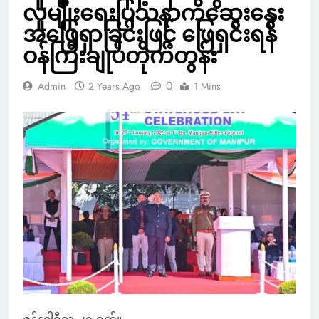
လူမျိုးရေးပြသနာကိုဆွေးနွေး
အဖြေရှာခြင်းဖြင့် ဖြေရှင်းရန်
ဝန်ကြီးချုပ်တိုက်တွန်း
0
Admin
2 Years Ago
1 Mins