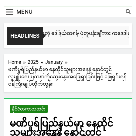
MENU
်းချေးနဲ့ ရေးဆွဲထားတဲ့ ဒေါ်နယ်ထရမ့် ပုံတူပန်းချီကား ကနေဒါမှာ ဒေါ
HEADLINES
y Ago
Home
2025
January
မဏိပူရ်ပြည်နယ်မှာ နေထိုင်သူများအနေနဲ့ နောင်တွင်
လူမျိုးရေးပြသနာကိုဆွေးနွေးအဖြေရှာခြင်းဖြင့် ဖြေရှင်းရန်
ဝန်ကြီးချုပ်တိုက်တွန်း
နိုင်ငံတကာသတင်း
မဏိပူရ်ပြည်နယ်မှာ နေထိုင်
သူများအနေနဲ့ နောင်တွင်