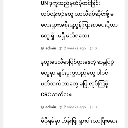
UN ဒုက္ခသည်မှတ်ပုံတင်ခြင်း
လုပ်ငန်းစဉ်တွေ ယာယီရပ်ဆိုင်းဖို့ မ
လေးရှားအစိုးရညွှန်ကြားစာပေးပို့တာ
တွေ ရှိ ၊ မရှိ မသိရသေး
admin
2 weeks ago
0
နယူးဒေလီမှာဖြစ်ပွားနေတဲ့ ဆန္ဒပြပွဲ
တွေမှာ ချင်းဒုက္ခသည်တွေ ပါဝင်
ပတ်သက်တာတွေ မပြုလုပ်ကြဖို့
CRC သတိပေး
admin
2 weeks ago
0
မီဇိုရမ်မှာ ဘိန်းဖြူရှားပါးလာပြီးဆေး