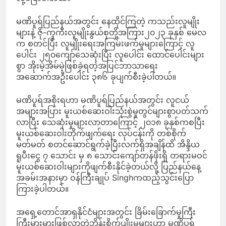
မဏိပူရ်ပြည်နယ်အတွင်း နေထိုင်ကြတဲ့ ကသည်းလူမျိုး
များနဲ့ ဇို-ကူကီးလူမျိုးနွယ်စုတို့အကြား၂၀၂၃ ခုနှစ် မေလ
က စတင်ပြီး လူမျိုးရေးအကြမ်းဖက်မှုများကြောင့် လူ
ပေါင်း ၂၅၀ကျော်သေဆုံးပြီး လူပေါင်း ထောင်ပေါင်းများ
စွာ အိုးမဲ့အိမ်မဲ့ဖြစ်ခဲ့ရတဲ့အပြင်ဘာသာရေး
အဆောက်အဦးပေါင်း ၃၈၆ ခုပျက်စီးခဲ့ပါတယ်။
မဏိပူရ်အစိုးရဟာ မဏိပူရ်ပြည်နယ်အတွင်း လူငယ်
အများအပြား မူးယစ်ဆေးဝါးသုံးစွဲမှုတွင်များစွာပတ်သက်
လာပြီး သေဆုံးမှုများလာတာကြောင့် ၂၀၁၈ ခုနှစ်ကစပြီး
မူးယစ်ဆေးဝါးတိုက်ဖျက်ရေး လုပ်ငန်းကို တစ်စိုက်
မတ်မတ် စတင်ဆောင်ရွက်ခဲ့ပြီးလက်ရှိအချိန်ထိ အိန္ဒိယ
ရူပီးငွေ ၇ သောင်း မှ ၈ သောင်းကျော်တန်ဖိုးရှိ တရားမဝင်
မူးယစ်ဆေးဝါးများကိုဖျက်စီးနိုင်ခဲ့တယ်လို့ ပြည်နယ်နေ့
အခမ်းအနားမှာ ဝန်ကြီးချုပ် Singhကထည့်သွင်းပြော
ကြားခဲ့ပါတယ်။
အရှေ့တောင်အာရှနိုင်ငံများအတွင်း ခြိမ်းခြောက်မှုကြီး
ကြီးမားမားဖြစ်လာတဲ့ဘိန်းစိုက်ပျိုးမှုများဟာ မဏိပူရ်