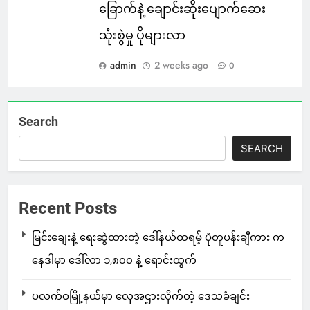
ခြောက်နဲ့ ချောင်းဆိုးပျောက်ဆေး
သုံးစွဲမှု ပိုများလာ
admin
2 weeks ago
0
Search
SEARCH
Recent Posts
မြင်းချေးနဲ့ ရေးဆွဲထားတဲ့ ဒေါ်နယ်ထရမ့် ပုံတူပန်းချီကား က
နေဒါမှာ ဒေါ်လာ ၁,၈၀၀ နဲ့ ရောင်းထွက်
ပလက်ဝမြို့နယ်မှာ လှေအဌားလိုက်တဲ့ ဒေသခံချင်း