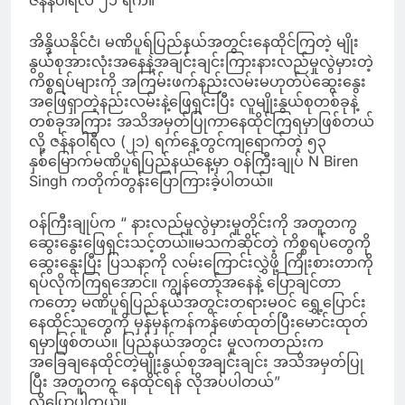
ဇန်န၀ါရီလ ၂၁ ရက်။
အိန္ဒိယနိုင်ငံ၊ မဏိပူရ်ပြည်နယ်အတွင်းနေထိုင်ကြတဲ့ မျိုး
နွယ်စုအားလုံးအနေနဲ့အချင်းချင်းကြားနားလည်မှုလွဲမှားတဲ့
ကိစ္စရပ်များကို အကြမ်းဖက်နည်းလမ်းမဟုတ်ပဲဆွေးနွေး
အဖြေရှာတဲ့နည်းလမ်းနဲ့ဖြေရှင်းပြီး လူမျိုးနွယ်စုတစ်ခုနဲ့
တစ်ခုအကြား အသိအမှတ်ပြုကာနေထိုင်ကြရမှာဖြစ်တယ်
လို့ ဇန်နဝါရီလ (၂၁) ရက်နေ့တွင်ကျရောက်တဲ့ ၅၃
နှစ်မြောက်မဏိပူရ်ပြည်နယ်နေ့မှာ ဝန်ကြီးချုပ် N Biren
Singh ကတိုက်တွန်းပြောကြားခဲ့ပါတယ်။
ဝန်ကြီးချုပ်က “ နားလည်မှုလွဲမှားမှုတိုင်းကို အတူတကွ
ဆွေးနွေးဖြေရှင်းသင့်တယ်။မသက်ဆိုင်တဲ့ ကိစ္စရပ်တွေကို
ဆွေးနွေးပြီး ပြသနာကို လမ်းကြောင်းလွှဲဖို့ ကြိုးစားတာကို
ရပ်လိုက်ကြရအောင်။ ကျွန်တော့်အနေနဲ့ ပြောချင်တာ
ကတော့ မဏိပူရ်ပြည်နယ်အတွင်းတရားမဝင် ရွှေ့ပြောင်း
နေထိုင်သူတွေကို မှန်မှန်ကန်ကန်ဖော်ထုတ်ပြီးမောင်းထုတ်
ရမှာဖြစ်တယ်။ ပြည်နယ်အတွင်း မူလကတည်းက
အခြေချနေထိုင်တဲ့မျိုးနွယ်စုအချင်းချင်း အသိအမှတ်ပြု
ပြီး အတူတကွ နေထိုင်ရန် လိုအပ်ပါတယ်”
လို့ပြောပါတယ်။