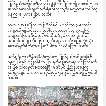
ပြည်နယ်အတွင်းကိုလည်း ပျံ့နှံ့လာပြီး အချို့ဒေသများမှာ
မူးယစ်ဆေးဝါးချက်စက်ရုံများကိုလည်းတွေ့လာရတယ်လို့
ဝန်ကြီးချုပ်ကပြောပါတယ်။
သူက “ အခုချိန်ထိ ဘိန်းစိုက်ခင်း ဟက်တာ ၃ သောင်း
ကျော်ကို ဖျက်စီးနိုင်ခဲ့ပြီးပါဝင်ပတ်သက်တဲ့ ရွာသူကြီး
အများအပြားကိုလည်း ဖမ်းစီးရမိခဲ့ပါတယ်။မူးယစ်
ဆေးဝါးပပျောက်ရေးအတွက်လည်း စည်းစည်းလုံးလုံး
ဆောင်ရွက်ဖို့တိုက်တွန်းလိုပါတယ်” လို့ပြောပါတယ်။
မဏိပူရ်ဟာ အိန္ဒိယနိုင်ငံတွင်းက ပြည်နယ်တစ်ခုအဖြစ်
၁၉၇၂ ခုနှစ် ဇန်နဝါရီလ ၂၁ ရက်နေ့မှာတရားဝင်ပြည်နယ်
အဖြစ် သတ်မှတ်ခံထားရပြီး မဏိပူရ်ပြည်နယ်နေ့ကို
နှစ်စဉ်ကျင်းပလာတာအခုဆိုရင် ၅၃ နှစ်မြောက်ရှိပြီဖြစ်ပါ
တယ်။