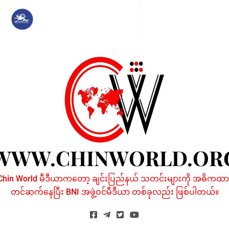
Skip
to
content
WWW.CHINWORLD.OR
Chin World မီဒီယာကတော့ ချင်းပြည်နယ် သတင်းများကို အဓိကထာ
တင်ဆက်နေပြီး BNI အဖွဲ့ဝင်မီဒီယာ တစ်ခုလည်း ဖြစ်ပါတယ်။