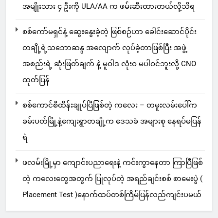
အမျိုးသား ၄ ဦးကို ULA/AA က ဖမ်းဆီးထားတယ်လို့သိရ
စစ်ကော်မရှင်နဲ့ ဆွေးနွေးခဲ့တဲ့ ဖြစ်စဉ်ဟာ ခေါင်းဆောင်ပိုင်း
တချို့ရဲ့သဘောဆန္ဒ အလျောက် လုပ်ခဲ့တာဖြစ်ပြီး အဖွဲ့
အစည်းရဲ့ ဆုံးဖြတ်ချက် နဲ့ မူဝါဒ လုံးဝ မပါဝင်ဘူးလို့ CNO
ထုတ်ပြန်
စစ်ကောင်စီထိန်းချုပ်ပြီဖြစ်တဲ့ ကလေး – တမူးလမ်းပေါ်က
ခမ်းပတ်မြို့နဲ့ကျေးရွာတချို့က ဒေသခံ အများစု နေရပ်မပြန်
ရဲ
ဖလမ်းမြို့မှာ ကျောင်းပညာရေးနဲ့ ကင်းကွာနေတာ ကြာပြီဖြစ်
တဲ့ ကလေးတွေအတွက် ပြုလုပ်တဲ့ အရည်ချင်းစစ် စာမေးပွဲ (
Placement Test )နောက်ထပ်တစ်ကြိမ်ပြန်လည်ကျင်းပမယ်