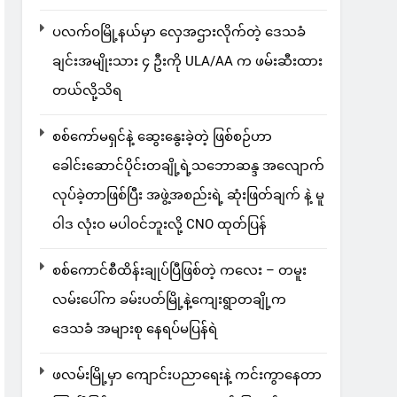
ပလက်ဝမြို့နယ်မှာ လှေအဌားလိုက်တဲ့ ဒေသခံ
ချင်းအမျိုးသား ၄ ဦးကို ULA/AA က ဖမ်းဆီးထား
တယ်လို့သိရ
စစ်ကော်မရှင်နဲ့ ဆွေးနွေးခဲ့တဲ့ ဖြစ်စဉ်ဟာ
ခေါင်းဆောင်ပိုင်းတချို့ရဲ့သဘောဆန္ဒ အလျောက်
လုပ်ခဲ့တာဖြစ်ပြီး အဖွဲ့အစည်းရဲ့ ဆုံးဖြတ်ချက် နဲ့ မူ
ဝါဒ လုံးဝ မပါဝင်ဘူးလို့ CNO ထုတ်ပြန်
စစ်ကောင်စီထိန်းချုပ်ပြီဖြစ်တဲ့ ကလေး – တမူး
လမ်းပေါ်က ခမ်းပတ်မြို့နဲ့ကျေးရွာတချို့က
ဒေသခံ အများစု နေရပ်မပြန်ရဲ
ဖလမ်းမြို့မှာ ကျောင်းပညာရေးနဲ့ ကင်းကွာနေတာ