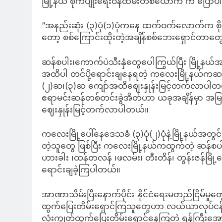
မြို့နယ် စိုက်ပျိုးရေးဝန်ထမ်းတစ်ယောက် က ပြော
“အနည်းဆုံး (၃)ပုံ(၁)ပုံကနေ ထက်ဝက်လောက်က စိုက်ပျ
တော့ စစ်ကြောင်းထိုးတဲ့အချိန်စစ်ဘေးရှောင်တာတွေန
ဆန်စပါး၊ကောက်ပဲသီးနှံတွေပေါကြွယ်ပြီး မြို့နယ်အတ
အထိပါ တင်ပို့ရောင်းချနေရတဲ့ ကလေးမြို့နယ
(၂)ဆ၊(၃)ဆ ကျော်အထိဈေးနှုန်းမြင့်တက်လာပါတယ်
ဧရာမင်းဆန်တစ်တင်းခွဲအိတ်ဟာ ယခုအချိန်မှာ အမြင့်
ဈေးနှုန်းမြင့်တက်လာပါတယ်။
ကလေးမြို့ပေါ်နေဒေသခံ (၃)ပုံ(၂)ပုံနဲ့မြို့နယ်အ
တဲ့သူတွေ ဖြစ်ပြီး ကလေးမြို့နယ်ကထွက်တဲ့ ဆန်စပါး၊
ဟားခါး ၊ထန်တလန် ၊ဖလမ်း၊ တီးတိန်၊ တွန်းဇန်မြို့တွ
ရောင်းချခဲ့ကြပါတယ်။
အာဏာသိမ်းပြီးနောက်ပိုင်း နိုင်ငံရေးမတည်ငြိမ်မ
ထွက်ပြေးတိမ်းရှောင်ကြသူတွေဟာ လယ်ယာလုပ်ငန်းက
လုံးကျွတ်ထွက်ပြေးတိမ်းရှောင်နေကြတဲ့ ရန်ကြီးအ