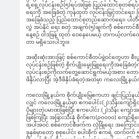
ရဲ့ရှေ့လုပ်ငန်းစဉ်(၅)ရပ်အဖြစ် ပြည်ထောင်စုတစ်ရပ်လ
ရေးကို အခြေခံတဲ့ ကုန်ထုတ် လုပ်ငန်းမြှင့်တင်ရေး၊ ပ
အခြေခံသည့် ပြည်ထောင်စုတည်ဆောက်ရေး၊ ပါတီစုံဒီမိ
လွှဲ အပ်နိုင် ရေး စတဲ့ အချက်(၅)ချက်ကို စစ်က
နေ့စဉ် ဝါဒဖြန့် ထုတ် ဝေနေပေမယ့် တကယ့်လက်တွ
တာ မရှိသေးပါဘူး။
အဆိုးဆုံးအားဖြင့် စစ်ကောင်စီတပ်ဖွဲ့ဝင်တွေဟာ စ
လုပ်ငန်းစဉ်ဖြစ်တဲ့ စိုက်ပျိုးမွေးမြူရေးကိုအခြေခံတ
လုပ်ငန်းစဉ်ကိုလက်တွေ့ဆောင်ရွက်မယ့်အစား တောင်သူလယ
ဖိနှိပ်လာပြီး အဲ့ဒီဖိနှိပ်ခံရတဲ့အထဲမှာ ကလေးမြ
ကလေးမြို့နယ်က စိုက်ပျိုးမြေဧကဟာ ချင်းပြည်နယ်တစ်
လျှင် ကလေးမြို့နယ်မှာ ဧကပေါင်း(၂)သိန်းကျော်
ပိုများတဲ့ပမာဏဖြစ်ပြီး ဧကပေါင်း (၂)သိန်း ကျေ
ဖြစ်ကြပြီး အခြားသီးနှံ စိုက်ဧက(၉၀၀၀၀) ကျော်ရှိပ
အပါအဝင် စစ်ကောင်စီဖက်က လုံခြုံရေး အကြောင်
ခုနှစ်မှာတော့ စုစုပေါင်း စပါးစိုက် ဧကရဲ့ ထက်၀က