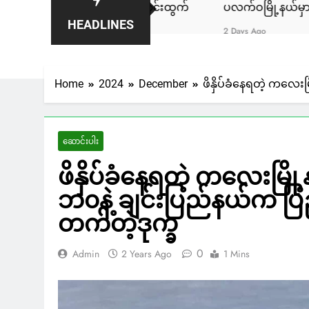
,၈၀၀ နဲ့ ရောင်းထွက်
ပလက်ဝမြို့နယ်မှာ လှေအဌားလိုက်တဲ့ ဒ
HEADLINES
2 Days Ago
Home
2024
December
ဖိနှိပ်ခံနေရတဲ့ ကလေး
ဆောင်းပါး
ဖိနှိပ်ခံနေရတဲ့ ကလေးမြိ
ဘ၀နဲ့ ချင်းပြည်နယ်က ပြ
တက်တဲ့ဒုက္ခ
0
Admin
2 Years Ago
1 Mins