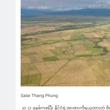
Salai Thang Phung
၂၀၂၁ ခုနှစ်ကစပြီး နိုင်ငံရဲ့အာဏာကိုရယူထားတဲ့ ဗိုလ