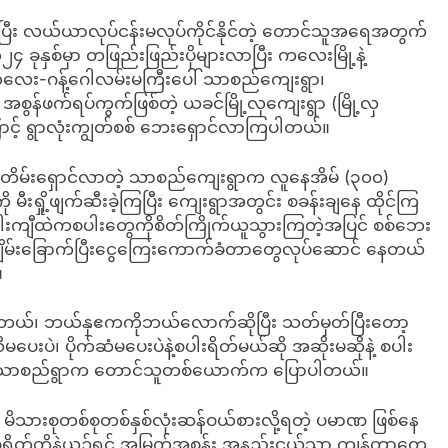
်ပြီး လယ်ယာလုပ်ငန်းမလုပ်ကိုင်နိုင်တဲ့ တောင်သူအရေအတွက်
 ခုနှစ်မှာ တဖြည်းဖြည်းပိုများလာပြီး ကလေးမြို့နဲ့
ကလေး-ဂန့်ဂေါလမ်းမကြီးပေါ် သာစည်ကျေးရွာ၊
ွန်ဖက်ရပ်ကွက်ဖြစ်တဲ့ ယခင်မြို့လှကျေးရွာ (မြို့လှ
ကြောင့် ရွာလုံးကျွတ်စစ် ဘေးရှောင်လာကြပါတယ်။
ြေးတိမ်းရှောင်လာတဲ့ သာစည်ကျေးရွာက လူနေအိမ် (၃၀၀)
ု မီးရှို့ဖျက်ဆီးခဲ့ကြပြီး ကျေးရွာအတွင်း စခန်းချနေ ထိုင်ကြ
ါးကျီထဲကစပါးတွေကိုစိတ်ကြိုက်ယူသွားကြတဲ့အပြင် စစ်ဘေး
ျိမ်းခြောက်ပြီးငွေကြေးကောက်ခံတာတွေလုပ်ဆောင် နေတယ်
။
်းတယ်၊ ဘယ်နှဧကကိုဘယ်လောက်ဆိုပြီး သတ်မှတ်ပြီးတော့
ပဲ၊ ပိုက်ဆံမပေးပဲနဲ့စပါးရိတ်မယ်ဆို အဆိုးမဆိုနဲ့ စပါး
်”လို့ သာစည်ရွာက တောင်သူတစ်ယောက်က ပြောပါတယ်။
ားစုတစ်စုတစ်နှစ်လုံးဆန်ဝယ်စားလို့ရတဲ့ ပမာဏ ဖြစ်နေ
်စရိတ်တို့နဲ့ယှဉ်ရင် အမြတ်အစွန်း အနည်းငယ်သာ ကျန်တာတွေ