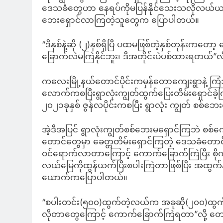
ဒေသခံတွေဟာ နေရပ်ကိုမပြန်နိုင်သေးသလိုလယ်ယာ စိုက်ပ
ဘေးရှောင်လာကြတဲ့သူတွေက ပြောပါတယ်။
“ဒီနှစ်နဲ့ဆို (၂)နှစ်ရှိပြီ ပထမဖြစ်တဲ့နှစ်တုန်းကတေ
ခြောက်လဲမကြဲနိုင်ဘူး၊ ဒီအတိုင်းပဲပစ်ထားရတယ
ကလေးမြို့နယ်တောင်ပိုင်းကမှန်တောကျေးရွာနဲ့ က
လောက်ကစပြီးရွာလုံးကျွတ်ထွက်ပြေးတိမ်းရှောင်
၂၀၂၁ခုနှစ် ဇွန်လပိုင်းကစပြီး ရွာလုံး ကျွတ် စစ်
အဲ့ဒီအပြင် ရွာလုံးကျွတ်စစ်ဘေးမရှောင်ကြဘဲ စစ
တောင်တွေမှာ ခေတ္တတိမ်းရှောင်ကြတဲ့ ဒေသခံတော
ဝင်ရောက်လာတာကြောင့် ကောက်ခြောက်ကြဲပြီး စိုက်
လယ်မြေကိုထွန်ယက်ပြီးစပါးကြဲတာဖြစ်ပြီး အထွက်
ယောက်ကပြောပါတယ်။
“စပါးတင်း(၅၀၀)ထွက်တဲ့လယ်က အခုဆို(၂၀၀)ထွက်ဖို့တောင
လိုတာတွေကြောင့် ကောက်ခြောက်ကြဲရတာ”လို့