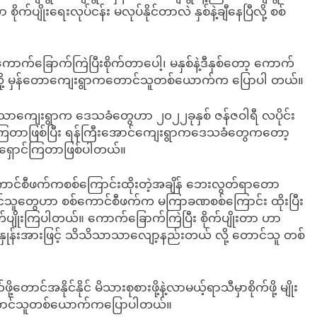
ျိုးရေးလုပ်ငန်း မလုပ်နိုင်တာလဲ နှစ်နဲ့ချီနေပြီလို့ စစ်
ာ့ ကောက်ခြောက်ကြဲပြီးစိုက်တာပေါ့၊ မနှစ်နဲ့ဒီနှစ်တော့ ကောက်
်”လို့ မှန်တောကျေးရွာကတောင်သူတစ်ယောက်က ပြောပါ တယ်။
ြံသာကျေးရွာက ဒေသခံတွေဟာ ၂၀၂၂ခုနှစ် ဇန်ဇဝါရီ လပိုင်း
ခဲ့ကြတာဖြစ်ပြီး ရန်ကြီးအောင်ကျေးရွာကဒေသခံတွေကတော့
ဘေးရှောင်ကြတာဖြစ်ပါတယ်။
်ကောင်စီဖက်ကစစ်ကြောင်းထိုးတဲ့အချိန် ဘေးလွတ်ရာတော
င်သူတွေဟာ စစ်ကောင်စီဖက်က မကြာခဏစစ်ကြောင်း ထိုးပြီး
ပျိုးကြပါတယ်။ ကောက်ခြောက်ကြဲပြီး စိုက်ပျိုးတာ ဟာ
နှုန်းအားဖြင့် သိသိသာသာလျော့နည်းတယ် လို့ တောင်သူ တစ်
်အနိုင်နိုင် မိသားစုစားဖို့နဲ့လာမယ့်ရာသီမှာစိုက်ဖို့ မျိုး
 တောင်သူတစ်ယောက်ကပြောပါတယ်။