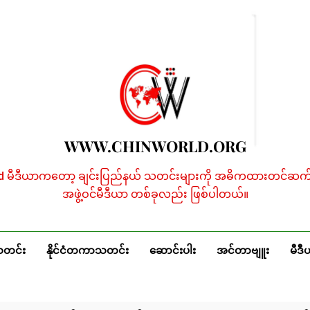
WWW.CHINWORLD.ORG
ld မီဒီယာကတော့ ချင်းပြည်နယ် သတင်းများကို အဓိကထားတင်ဆက်န
အဖွဲ့ဝင်မီဒီယာ တစ်ခုလည်း ဖြစ်ပါတယ်။
သတင်း
နိုင်ငံတကာသတင်း
ဆောင်းပါး
အင်တာဗျူး
မီဒီ