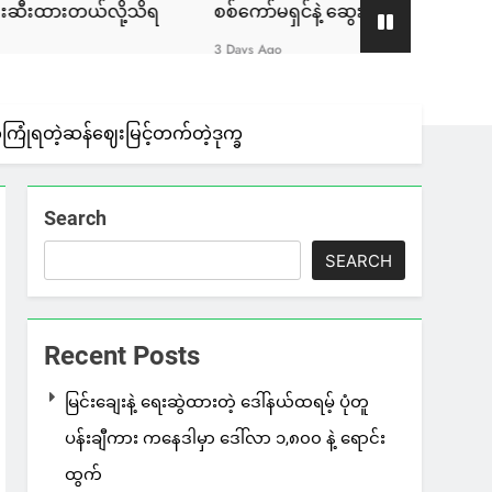
စစ်ကော်မရှင်နဲ့ ဆွေးနွေးခဲ့တဲ့ ဖြစ်စဉ်ဟာ ခေါင်းဆောင်ပိုင်
3 Days Ago
ကြုံရတဲ့ဆန်ဈေးမြင့်တက်တဲ့ဒုက္ခ
Search
SEARCH
Recent Posts
မြင်းချေးနဲ့ ရေးဆွဲထားတဲ့ ဒေါ်နယ်ထရမ့် ပုံတူ
ပန်းချီကား ကနေဒါမှာ ဒေါ်လာ ၁,၈၀၀ နဲ့ ရောင်း
ထွက်