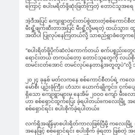
ကြောင့် စပါးမရိတ်ဖို့ဆုံးဖြတ်ကြတဲ့ တောင်သူ
အဲ့ဒီအပြင် ကျေးရွာတွင်းတပ်စွဲထားတဲ့စစ်ကောင်စီ
မီးရှို့ဖျက်ဆီးတာအပြင် မီးရှို့လို့မရတဲ့ ထယ်သွား၊ 
အထိပါ ပြုလုပ်နေကြတယ်လို့ သာစည်ရွာခံတွေက
“စပါးရိတ်ဖို့ပိုက်ဆံလဲကောက်တယ် စက်ပစ္စည်းတွေလဲမ
ရောင်းတယ် တကယ်တော့ တောင်သူတွေကို လယ်စိုက်
ထမင်းငတ်အောင် တမင်လုပ်နေတာနဲ့အတူတူပဲ”လိ
၂၀၂၄ ခုနှစ် မတ်လကနေ စစ်ကောင်စီတပ်ရဲ့ ကလေးမ
မော်စီ၊ ပျဉ်းခုံကြီး၊ ဟံသာ၊ ယောက်ချိုကွင်း၊ ငှက်
ရှိသော ကျေးရွာများမှ နေအိမ် ၂၀၀၀ ကျော် မီးလော
ဟာ စစ်ရှောင်ထွက်ပြေး ခဲ့ရပါတယ်။ကလေးမြို့
စစ်ရှောင်ရင်း စပါးစိုက်ခဲ့ရပါတယ်။
လက်ရှိအချိန်မှာစပါးရိတ်ကာလဖြစ်ပြီမို့ ကလေး
အနေဖြင့် စစ်ရှောင်ရင်း စပါးစိုက် ခဲ့ရတာ ဖြစ်တဲ့ အတ