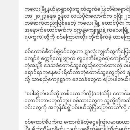
ကလေးမြို့နယ်မှာရွာလုံးကျွတ်ထွက်ပြေးတိမ်းရှောင
ဟာ ၂၀၂၃ခုနှစ် ဇွန်လ လယ်ပိုင်းလောက်က စပြီး ၂၀၂၄
တစ်ဆက်တည်းဖြစ်နေတဲ့ ကလေးမြို့ တောင်ပိုင်း 
အနောက်တောင်ဖက်က စက္ကန့်ကျေးရွာနဲ့ ကလေးမြို့ အစ
ရပ်ကွက်)တို့ကို စစ်ကြောင်းထိုး တိုက်ခိုက်ခဲ့ တာ
စစ်ကောင်စီတပ်ဖွဲ့ဝင်တွေဟာ ရွာလုံးကျွတ်ထွက်ပ
ကျော်နဲ့ စက္ကန့်ကျေးရွာက လူနေအိမ်(၃၀၀)ကျော်တို့ကိ
တဲ့အချိန် ဒေသခံတောင်သူတွေသိုလှောင်ထားတဲ့ စပ
ရှောင်ရာကနေစပါးရိတ်လာတဲ့တောင်သူတွေကိုလဲ ခ
လို့ သာစည်ကျေးရွာက ဒေသခံတွေက ပြောပါတယ်
“စပါးရိတ်မယ်ဆို တစ်ယောက်ကို(၁၀)သိန်း တောင
တောင်းတာမဟုတ်ဘူး၊ စစ်သားတွေက သူတို့ကိုအသိမပေး
ခင်းတွေကို အကုန်မီးရှို့ပစ်မယ်ဆိုပြီးပြောတယ
စစ်ကောင်စီဖက်က ကောက်ခံတဲ့ငွေကြေးပမာဏဟာ မိသ
ပြီး ရိတ်သိမ်းစရိတ်၊ သယ်ယူစရိတ်နဲ့ဆန်ကြိတ်မယ့