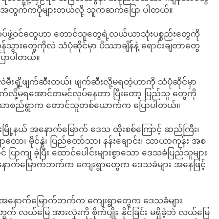
အရေ အတွက်ကပိုများတယ်လို့ သူကဆက်ပြော ပါတယ်။
တပ်ဖွဲ့ဝင်တွေဟာ တောင်သူတွေရဲ့လယ်ယာသုံးပစ္စည်းတွေကို
ထွန်သွားတွေကိုလဲ သံပုံဆိုင်မှာ ပိဿာချိန်နဲ့ ရောင်းချတာတွေ
ပြောပါတယ်။
ီးရှို့ဖျက်ဆီးတယ်၊ ဖျက်ဆီးလို့မရတဲ့ဟာကို သံပုံဆိုင်မှာ
လို့မရအောင်တမင်လုပ်နေတာ ပြီးတော့ ပြည်သူ တွေကို
ု့ သာစည်ရွာက တောင်သူတစ်ယောက်က ပြောပါတယ်။
ြို့နယ် အနောက်မြောက် ဒေသ ထိုးစစ်ကြောင့် ဆည်ကြီး၊
ပျောတော၊ မိုင်နွဲ၊ ပြည်တော်သာ၊ နန်းချောင်း၊ သာယာကုန်း အစ
င် ပြာကျ ခဲ့ပြီး ထောင်ပေါင်းများစွာသော ဒေသခံပြည်သူများ
 အနောက်မြောက်ဘက်က ကျေးရွာတွေက ဒေသခံများ အနေဖြင့်
မြို့ အနောက်မြောက်ဘက်က ကျေးရွာတွေက ဒေသခံများ
ွက် လယ်မြေ အားလုံးကို စိုက်ပျိုး နိုင်ခြင်း မရှိခဲ့ဘဲ လယ်မြေ