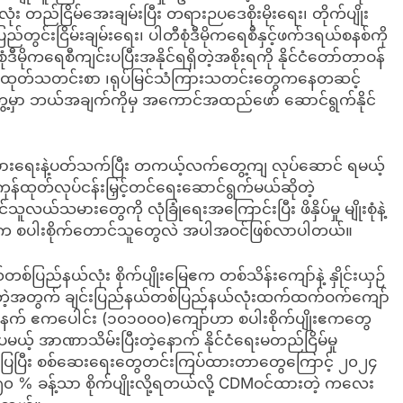
ုံး တည်ငြိမ်အေးချမ်းပြီး တရားဉပဒေစိုးမိုးရေး၊ တိုက်ပျိုး
ြည်တွင်းငြိမ်းချမ်းရေး၊ ပါတီစုံဒီမိုကရေစီနှင့်ဖက်ဒရယ်စနစ်ကို
ုကရေစီကျင်းပပြီးအနိုင်ရရှိတဲ့အစိုးရကို နိုင်ငံတော်တာဝန်
ောင်စီထုတ်သတင်းစာ ၊ရုပ်မြင်သံကြားသတင်းတွေကနေတဆင့်
ေ့မှာ ဘယ်အချက်ကိုမှ အကောင်အထည်ဖော် ဆောင်ရွက်နိုင်
ီးပွားရေးနဲ့ပတ်သက်ပြီး တကယ့်လက်တွေ့ကျ လုပ်ဆောင် ရမယ့်
ဲ့ကုန်ထုတ်လုပ်ငန်းမြှင့်တင်ရေးဆောင်ရွက်မယ်ဆိုတဲ့
်သမားတွေကို လုံခြုံရေးအကြောင်းပြီး ဖိနှိပ်မှု မျိုးစုံနဲ့
ို့နယ်က စပါးစိုက်တောင်သူတွေလဲ အပါအဝင်ဖြစ်လာပါတယ်။
ပြည်နယ်လုံး စိုက်ပျိုးမြေဧက တစ်သိန်းကျော်နဲ့ နှိုင်းယှဉ်
ရှိတဲ့အတွက် ချင်းပြည်နယ်တစ်ပြည်နယ်လုံးထက်ထက်ဝက်ကျော်
ာ်အနက် ဧကပေါင်း (၁၀၁၀၀၀)ကျော်ဟာ စပါးစိုက်ပျိုးဧကတွေ
ေမယ့် အာဏာသိမ်းပြီးတဲ့နောက် နိုင်ငံရေးမတည်ငြိမ်မှု
းပြပြီး စစ်ဆေးရေးတွေတင်းကြပ်ထားတာတွေကြောင့် ၂၀၂၄
် ၅၀ % ခန့်သာ စိုက်ပျိုးလို့ရတယ်လို့ CDMဝင်ထားတဲ့ ကလေး