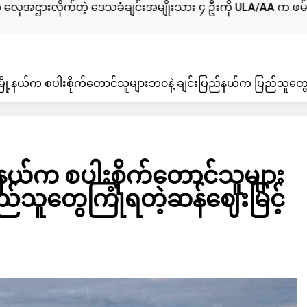
ေသခံချင်းအမျိုးသား ၄ ဦးကို ULA/AA က ဖမ်းဆီးထားတယ်လို့သိရ
မြို့နယ်က စပါးစိုက်တောင်သူများဘ၀နဲ့ ချင်းပြည်နယ်က ပြည်သူတွေ
ု့နယ်က စပါးစိုက်တောင်သူများ
ည်သူတွေကြုံရတဲ့ဆန်ဈေးမြင့်