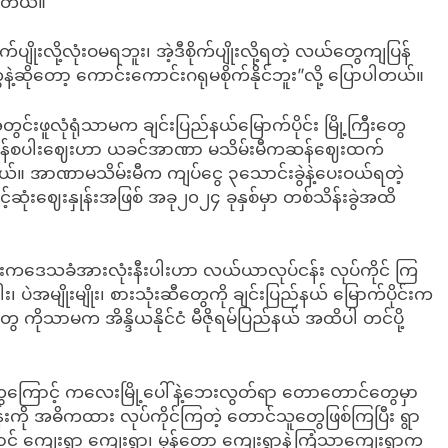
ပါတယ်။
ိုးလို့လုံးဝမရဘူး၊ အဲ့ဒီစိုက်ပျိုးလို့ရတဲ့ လယ်တွေကျပြန်
ဲ့ဆိုတော့ ကောင်းကောင်းဂရုမစိုက်နိုင်ဘူး”လို့ ပြောပါတယ်။
ွင်းဖူလုံရုံသာမက ချင်းပြည်နယ်မြောက်ပိုင်း မြို့ကြီးတွေ
်ကဆန်စပါးဈေးဟာ ယခင်အာဏာ မသိမ်းမီကဆန်ဈေးထက်
။ အာဏာမသိမ်းမီက ကျပ်ငွေ ၃သောင်းခွဲနဲ့ပေးဝယ်ရတဲ့
ဆုံးဈေးနှုန်းအဖြစ် အခု၂၀၂၄ ခုနှစ်မှာ တစ်သိန်းခွဲအထိ
တွင်းကဒေသခံအားလုံးနီးပါးဟာ လယ်ယာလုပ်ငန်း လုပ်ကိုင် ကြ
 ပဲအမျိုးမျိုး၊ စားသုံးဆီတွေကို ချင်းပြည်နယ် မြောက်ပိုင်းက
ေ ကိုသာမက အိန္ဒိယနိုင်ငံ မီဇိုရမ်ပြည်နယ် အထိပါ တင်ပို့
ှုတွေကြောင့် ကလေးမြို့ပေါ်နဲ့ဘေးလွတ်ရာ တောတောင်တွေမှာ
ို အဓိကထား လုပ်ကိုင်ကြတဲ့ တောင်သူတွေဖြစ်ကြပြီး ရွာ
ောင် ကျေးရွာ ကျေးရွာ၊ မှန်တော ကျေးရွာနဲ့ကြံသာကျေးရွာက