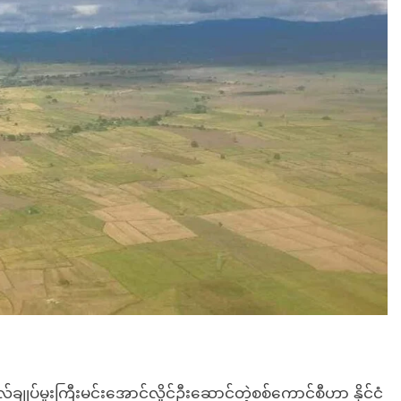
်ချုပ်မူးကြီးမင်းအောင်လှိုင်ဦးဆောင်တဲ့စစ်ကောင်စီဟာ နိုင်ငံ